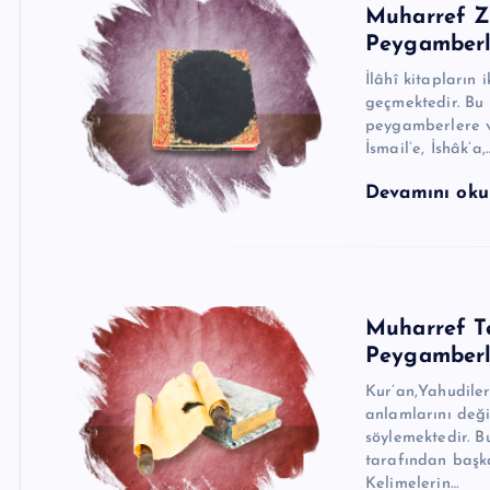
Muharref Z
Peygamberli
İlâhî kitapların 
geçmektedir. Bu 
peygamberlere va
İsmail’e, İshâk’a,
Devamını ok
Muharref T
Peygamberli
Kur’an,Yahudileri
anlamlarını değiş
söylemektedir. Bu yüzden Pey
tarafından başka
Kelimelerin…