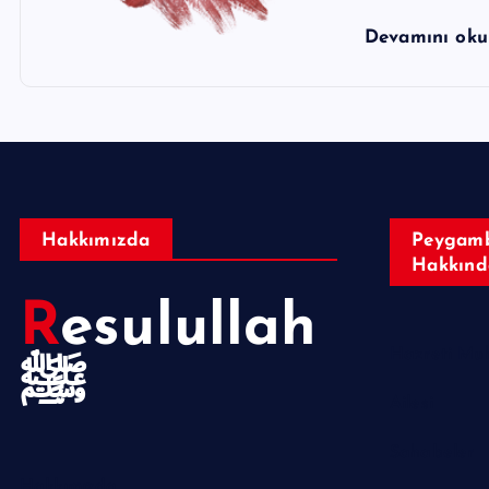
Devamını ok
Hakkımızda
Peygamb
Hakkınd
Resulullah
ﷺ
Ailesi
Sahabeler
Hakkımızda