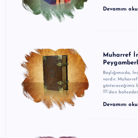
Devamını ok
Muharref İ
Peygamberli
Başlığımızda, İn
vardır. Muharref
göstereceğimiz b
ﷺ’dan bahseden 
Devamını ok