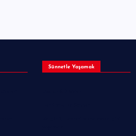
Sünnetle Yaşamak
izeleri
Dualar & Zikirler
Her Güne Bir Sünnet
azreti
Bir günü, Hazreti Muhammed gibi
yaşamak.