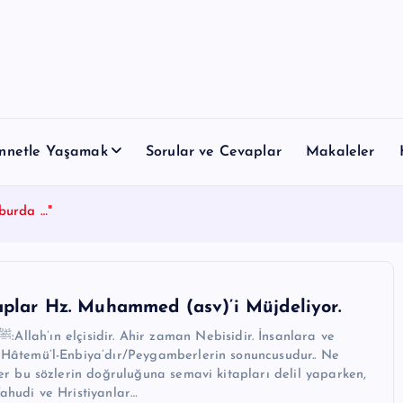
nnetle Yaşamak
Sorular ve Cevaplar
Makaleler
eburda …"
plar Hz. Muhammed (asv)’i Müjdeliyor.
 Hâtemü’l-Enbiya’dır/Peygamberlerin sonuncusudur.. Ne
zler bu sözlerin doğruluğuna semavi kitapları delil yaparken,
Yahudi ve Hristiyanlar…