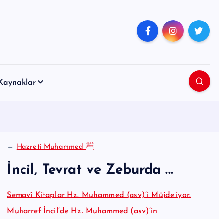
Kaynaklar
←
Hazreti Muhammed ﷺ
İncil, Tevrat ve Zeburda ...
Semavî Kitaplar Hz. Muhammed (asv)’i Müjdeliyor.
Muharref İncil’de Hz. Muhammed (asv)’in