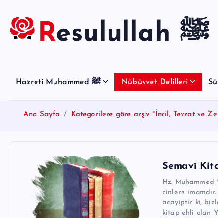
S
k
Resulullah ﷺ
i
p
t
o
Hazreti Muhammed ﷺ
Nübüvvet Delilleri
Sü
c
o
n
Ana Sayfa
Kategorilere göre arşiv "İncil, Tevrat ve Z
t
e
n
t
Semavî Kita
Hz. Muhammed ﷺ:Allah’ın elçisidir. Ahir zaman Nebisidir. İnsanlara ve
cinlere imamdır.
acayiptir ki, bi
kitap ehli olan 