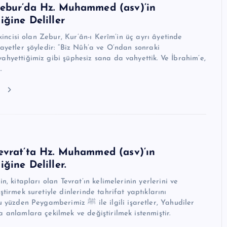
ebur’da Hz. Muhammed (asv)’in
ğine Deliller
ikincisi olan Zebur, Kur’ân-ı Kerîm’in üç ayrı âyetinde
ayetler şöyledir: “Biz Nûh’a ve O’ndan sonraki
hyettiğimiz gibi şüphesiz sana da vahyettik. Ve İbrahim’e,
…
u
evrat’ta Hz. Muhammed (asv)’ın
ğine Deliller.
n, kitapları olan Tevrat’ın kelimelerinin yerlerini ve
tirmek suretiyle dinlerinde tahrifat yaptıklarını
gamberimiz ﷺ ile ilgili işaretler, Yahudiler
 anlamlara çekilmek ve değiştirilmek istenmiştir.