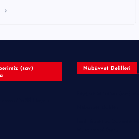
u
erimiz (sav)
Nübüvvet Delilleri
a
Peygamberimizin (sav) Muc
Hazreti Muhammed’in ﷺ Hayatı
Nübüvvet Delilleri
İncil, Tevrat ve Zeburda H
Muhammed (sav)