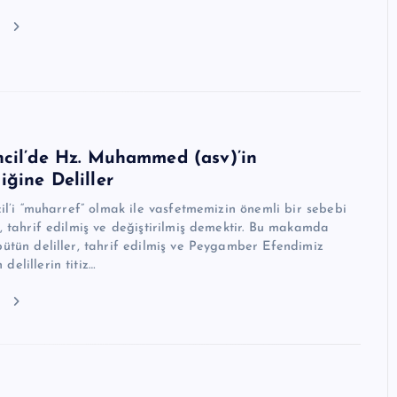
u
ncil’de Hz. Muhammed (asv)’in
ğine Deliller
cil’i “muharref” olmak ile vasfetmemizin önemli bir sebebi
, tahrif edilmiş ve değiştirilmiş demektir. Bu makamda
ütün deliller, tahrif edilmiş ve Peygamber Efendimiz
delillerin titiz…
u