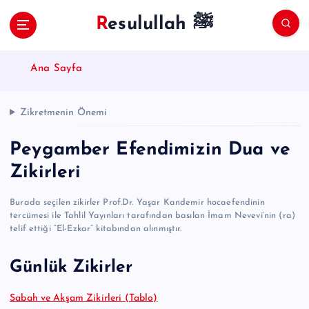
S
Resulullah ﷺ
k
i
p
Ana Sayfa
t
o
c
Zikretmenin Önemi
o
n
Peygamber Efendimizin Dua ve
t
e
Zikirleri
n
t
Burada seçilen zikirler Prof.Dr. Yaşar Kandemir hocaefendinin
tercümesi ile Tahlil Yayınları tarafından basılan İmam Nevevi’nin (ra)
telif ettiği “El-Ezkar” kitabından alınmıştır.
Günlük Zikirler
Sabah ve Akşam Zikirleri (Tablo)