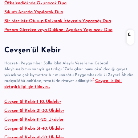
Öfkelendiğinde Okunacak Dua
Sıkıntı Anında Yapılacak Dua
Bir Mecliste Oturup Kalkmak İsteyenin Yapacağı Dua
Pazara Girerken veya Dükkanı Açarken Yapılacak Dua
Cevşen’ül Kebir
Hazret-i Peygamber Sallallâhü Aleyhi Veselleme Cebrail
Aleyhisselâmın vahiyle getirdiği “Zırhı çıkar bunu oku” dediği gayet
yüksek ve çok kıymettar bir münâcât-ı Peygamberidir ki Zeynel Âbidin
7
radıyallâhü anh’dan, tevatürle rivayet edilmiştir.
Cevşen ile ilgili
detaylı bilgi için tıklayın…
Cevşen-ül Kebir 1-10. Ukdeler
Cevşen-ül Kebir 21-30. Ukdeler
Cevşen-ül Kebir 11-20. Ukdeler
Cevşen-ül Kebir 31-40. Ukdeler
Cevşen-ül Kebir 41-50. Ukdeler