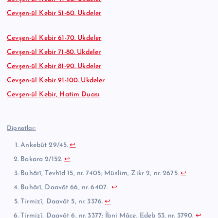
Cevşen-ül Kebir 51-60. Ukdeler
Cevşen-ül Kebir 61-70. Ukdeler
Cevşen-ül Kebir 71-80. Ukdeler
Cevşen-ül Kebir 81-90. Ukdeler
Cevşen-ül Kebir 91-100. Ukdeler
Cevşen-ül Kebir, Hatim Duası
Dipnotlar:
Ankebût 29/45.
↩︎
Bakara 2/152.
↩︎
Buhârî, Tevhîd 15, nr. 7405; Müslim, Zikr 2, nr. 2675.
↩︎
Buhârî, Daavât 66, nr. 6407.
↩︎
Tirmizî, Daavât 5, nr. 3376.
↩︎
Tirmizî, Daavât 6, nr. 3377; İbni Mâce, Edeb 53, nr. 3790.
↩︎