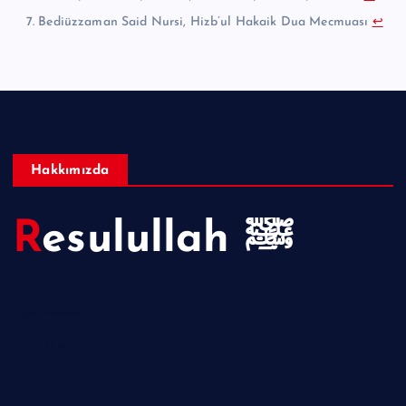
Bediüzzaman Said Nursi, Hizb’ul Hakaik Dua Mecmuası
↩︎
Hakkımızda
Resulullah ﷺ
Hakkımızda
Telif Hakları