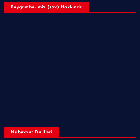
Peygamberimiz (sav) Hakkında
Hazreti Muhammed’in ﷺ Hayatı
Ailesi
Sahabeler
Hakkında Ne Dediler?
Peygamberimizin ﷺ Örnek Ahlakı
Makaleler
Sorular ve Cevaplar
Nübüvvet Delilleri