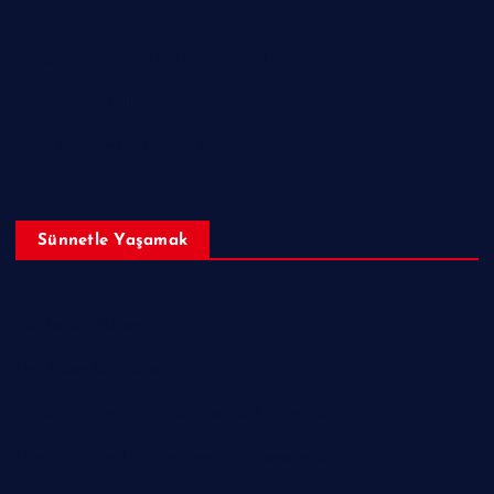
Peygamberimizin (sav) Mucizeleri
Nübüvvet Delilleri
İncil, Tevrat ve Zeburda Hazreti Muhammed (sav)
Sünnetle Yaşamak
Dualar & Zikirler
Her Güne Bir Sünnet
Bir günü, Hazreti Muhammed gibi yaşamak.
Hayatı, Hazreti Muhammed gibi yaşamak.