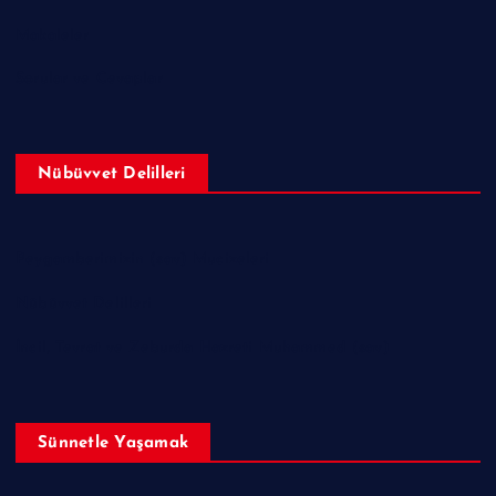
Makaleler
Sorular ve Cevaplar
Nübüvvet Delilleri
Peygamberimizin (sav) Mucizeleri
Nübüvvet Delilleri
İncil, Tevrat ve Zeburda Hazreti Muhammed (sav)
Sünnetle Yaşamak