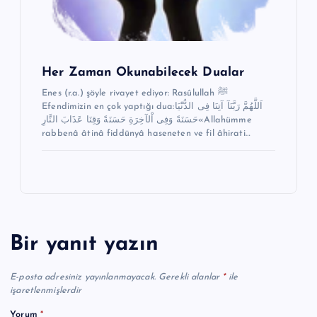
Her Zaman Okunabilecek Dualar
Enes (r.a.) şöyle rivayet ediyor: Rasûlullah ﷺ
Efendimizin en çok yaptığı dua:اَللَّهُمَّ رَبَّنَآ آتِنَا فِى الدُّنْيَا
حَسَنَةً وَفِى اْلآخِرَةِ حَسَنَةً وَقِنَا عَذَابَ النَّارِ«Allahümme
rabbenâ âtinâ fiddünyâ haseneten ve fil âhirati…
Bir yanıt yazın
E-posta adresiniz yayınlanmayacak.
Gerekli alanlar
*
ile
işaretlenmişlerdir
Yorum
*