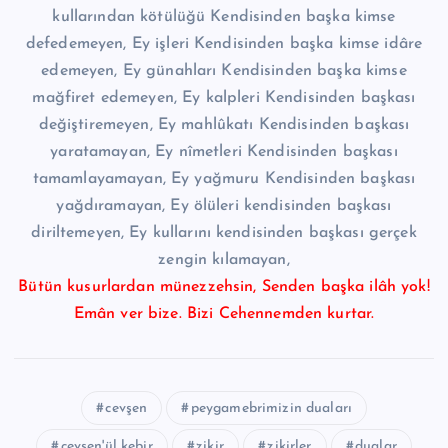
kullarından kötülüğü Kendisinden başka kimse
defedemeyen, Ey işleri Kendisinden başka kimse idâre
edemeyen, Ey günahları Kendisinden başka kimse
mağfiret edemeyen, Ey kalpleri Kendisinden başkası
değiştiremeyen, Ey mahlûkatı Kendisinden başkası
yaratamayan, Ey nîmetleri Kendisinden başkası
tamamlayamayan, Ey yağmuru Kendisinden başkası
yağdıramayan, Ey ölüleri kendisinden başkası
diriltemeyen, Ey kullarını kendisinden başkası gerçek
zengin kılamayan,
Bütün kusurlardan münezzehsin, Senden başka ilâh yok!
Emân ver bize. Bizi Cehennemden kurtar.
cevşen
peygamebrimizin duaları
cevşen'ül kebir
zikir
zikirler
dualar