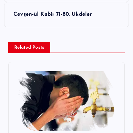
z
ı
Cevşen-ül Kebir 71-80. Ukdeler
g
e
z
Related Posts
i
n
m
e
s
i