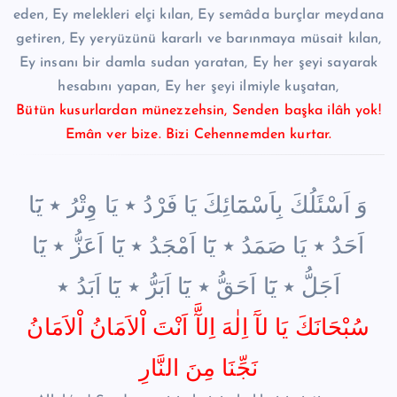
eden, Ey melekleri elçi kılan, Ey semâda burçlar meydana
getiren, Ey yeryüzünü kararlı ve barınmaya müsait kılan,
Ey insanı bir damla sudan yaratan, Ey her şeyi sayarak
hesabını yapan, Ey her şeyi ilmiyle kuşatan,
Bütün kusurlardan münezzehsin, Senden başka ilâh yok!
Emân ver bize. Bizi Cehennemden kurtar.
وَ اَسْئَلُكَ بِاَسْمَٓائِكَ يَا فَرْدُ ٭ يَا وِتْرُ ٭ يَٓا
اَحَدُ ٭ يَا صَمَدُ ٭ يَٓا اَمْجَدُ ٭ يَٓا اَعَزُّ ٭ يَٓا
اَجَلُّ ٭ يَٓا اَحَقُّ ٭ يَٓا اَبَرُّ ٭ يَٓا اَبَدُ ٭
سُبْحَانَكَ يَا لآَ اِلٰهَ اِلآَّ اَنْتَ اْلاَمَانُ اْلاَمَانُ
نَجِّنَا مِنَ النَّارِ