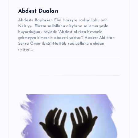
Abdest Duaları
Abdeste Başlarken Ebû Hüreyre radıyallahu anh
Nebiyy-i Ekrem sallallahu aleyhi ve sellemin şöyle
buyurduğunu söyledi: “Abdest alırken besmele
çekmeyen kimsenin abdesti yoktur.”1 Abdest Aldıktan
Sonra Ömer ibnü’l-Hattâb radıyallahu anhdan
rivâyet…