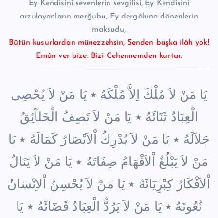
Ey Kendisini sevenlerin sevgilisi, Ey Kendisini
arzulayanların merğubu, Ey dergâhına dönenlerin
maksudu,
Bütün kusurlardan münezzehsin, Senden başka ilâh yok!
Emân ver bize. Bizi Cehennemden kurtar.
يَا مَنْ لاَ مُلْكَ اِلاَّ مُلْكَهُ ٭ يَا مَنْ لاَ يُحْصِى
الْعِبَادُ ثَنَٓائَهُ ٭ يَا مَنْ لاَ تَصِفُ الْخَلآَئِقُ
جَلاَلَهُ ٭ يَا مَنْ لاَ يُدْرِكُ اْلاَبْصَارُ كَمَالَهُ ٭ يَا
مَنْ لاَ يَبْلُغُ اْلاَفْهَامُ صِفَاتَهُ ٭ يَا مَنْ لاَ يَنَالُ
اْلاَفْكَارُ كِبْرِيَٓائَهُ ٭ يَا مَنْ لاَ يُحْسِنُ اْلاِنْسَانُ
نُعُوتَهُ ٭ يَا مَنْ لاَ يَرُدُّ الْعِبَادُ قَضَٓائَهُ ٭ يَا