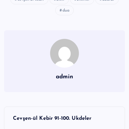
dua
admin
Y
Cevşen-ül Kebir 91-100. Ukdeler
a