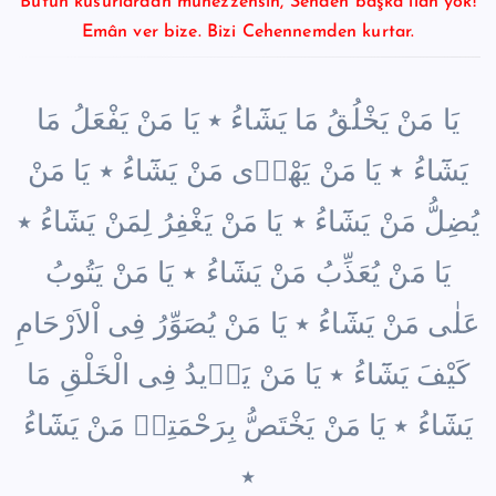
Bütün kusurlardan münezzehsin, Senden başka ilâh yok!
Emân ver bize. Bizi Cehennemden kurtar.
يَا مَنْ يَخْلُقُ مَا يَشَٓاءُ ٭ يَا مَنْ يَفْعَلُ مَا
يَشَٓاءُ ٭ يَا مَنْ يَهْد۪ى مَنْ يَشَٓاءُ ٭ يَا مَنْ
يُضِلُّ مَنْ يَشَٓاءُ ٭ يَا مَنْ يَغْفِرُ لِمَنْ يَشَٓاءُ ٭
يَا مَنْ يُعَذِّبُ مَنْ يَشَٓاءُ ٭ يَا مَنْ يَتُوبُ
عَلٰى مَنْ يَشَٓاءُ ٭ يَا مَنْ يُصَوِّرُ فِى اْلاَرْحَامِ
كَيْفَ يَشَٓاءُ ٭ يَا مَنْ يَز۪يدُ فِى الْخَلْقِ مَا
يَشَٓاءُ ٭ يَا مَنْ يَخْتَصُّ بِرَحْمَتِه۪ مَنْ يَشَٓاءُ
٭