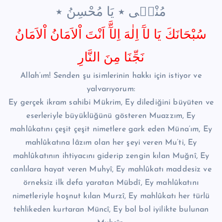
مُنْج۪ى ٭ يَا مُحْسِنُ ٭
سُبْحَانَكَ يَا لآَ اِلٰهَ اِلآَّ اَنْتَ اْلاَمَانُ اْلاَمَانُ
نَجِّنَا مِنَ النَّارِ
Allah’ım! Senden şu isimlerinin hakkı için istiyor ve
yalvarıyorum:
Ey gerçek ikram sahibi Mükrim, Ey dilediğini büyüten ve
eserleriyle büyüklüğünü gösteren Muazzım, Ey
mahlûkatını çeşit çeşit nimetlere gark eden Müna’ım, Ey
mahlûkatına lâzım olan her şeyi veren Mu’ti, Ey
mahlûkatının ihtiyacını giderip zengin kılan Muğnî, Ey
canlılara hayat veren Muhyî, Ey mahlûkatı maddesiz ve
örneksiz ilk defa yaratan Mübdî, Ey mahlûkatını
nimetleriyle hoşnut kılan Murzî, Ey mahlûkatı her türlü
tehlikeden kurtaran Müncî, Ey bol bol iyilikte bulunan