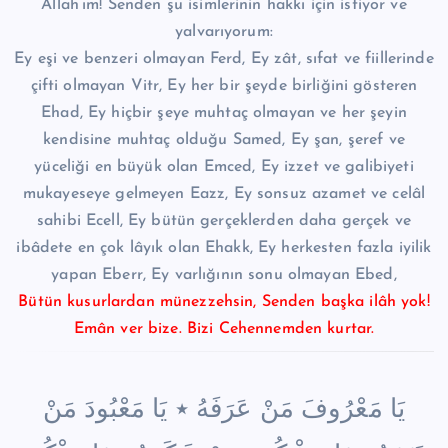
Allah’ım! Senden şu isimlerinin hakkı için istiyor ve
yalvarıyorum:
Ey eşi ve benzeri olmayan Ferd, Ey zât, sıfat ve fiillerinde
çifti olmayan Vitr, Ey her bir şeyde birliğini gösteren
Ehad, Ey hiçbir şeye muhtaç olmayan ve her şeyin
kendisine muhtaç olduğu Samed, Ey şan, şeref ve
yüceliği en büyük olan Emced, Ey izzet ve galibiyeti
mukayeseye gelmeyen Eazz, Ey sonsuz azamet ve celâl
sahibi Ecell, Ey bütün gerçeklerden daha gerçek ve
ibâdete en çok lâyık olan Ehakk, Ey herkesten fazla iyilik
yapan Eberr, Ey varlığının sonu olmayan Ebed,
Bütün kusurlardan münezzehsin, Senden başka ilâh yok!
Emân ver bize. Bizi Cehennemden kurtar.
يَا مَعْرُوفَ مَنْ عَرَفَهُ ٭ يَا مَعْبُودَ مَنْ