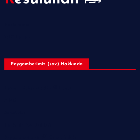
Hakkımızda
Telif Hakları
Peygamberimiz (sav) Hakkında
Hazreti Muhammed’in ﷺ Hayatı
Ailesi
Sahabeler
Hakkında Ne Dediler?
Peygamberimizin ﷺ Örnek Ahlakı