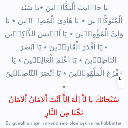
يَا حَب۪يبَ الْبَكَّٓائ۪ينَ ٭يَا سَنَدَ
الْمُتَوَكِّل۪ينَ ٭ يَا هَادِىَ الْمُضِلّ۪ينَ ٭ يَا
وَلِىَّ الْمُؤْمِن۪ينَ ٭ يَٓا اَن۪يسَ الذَّاكِر۪ينَ
٭ يَٓا اَقْدَرَ الْقَادِر۪ينَ ٭ يَٓا اَبْصَرَ
النَّاظِر۪ينَ ٭ يَٓا اَعْلَمَ الْعَالِم۪ينَ ٭ يَا
مَفْزَعَ الْمَلْهُوف۪ينَ ٭ يَٓا اَنْصَرَ النَّاصِر۪ينَ
٭
سُبْحَانَكَ يَا لآَ اِلٰهَ اِلآَّ اَنْتَ اْلاَمَانُ اْلاَمَانُ
نَجِّنَا مِنَ النَّارِ
Ey günahları için ve kendisine olan aşk ve muhabbetten