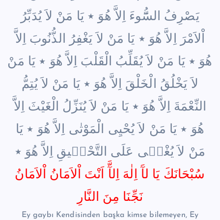
يَصْرِفُ السُّٓوءَ اِلاَّ هُوَ ٭ يَا مَنْ لاَ يُدَبِّرُ
اْلاَمْرَ اِلاَّ هُوَ ٭ يَا مَنْ لاَ يَغْفِرُ الذُّنُوبَ اِلاَّ
هُوَ ٭ يَا مَنْ لاَ يُقَلِّبُ الْقَلْبَ اِلاَّ هُوَ ٭ يَا مَنْ
لاَ يَخْلُقُ الْخَلْقَ اِلاَّ هُوَ ٭ يَا مَنْ لاَ يُتِمُّ
النِّعْمَةَ اِلاَّ هُوَ ٭ يَا مَنْ لاَ يُنَزِّلُ الْغَيْثَ اِلاَّ
هُوَ ٭ يَا مَنْ لاَ يُحْيِى الْمَوْتٰى اِلاَّ هُوَ ٭ يَا
مَنْ لاَ يُغْن۪ى عَلَى التَّحْق۪يقِ اِلاَّ هُوَ ٭
سُبْحَانَكَ يَا لآَ اِلٰهَ اِلآَّ اَنْتَ اْلاَمَانُ اْلاَمَانُ
نَجِّنَا مِنَ النَّارِ
Ey gaybı Kendisinden başka kimse bilemeyen, Ey