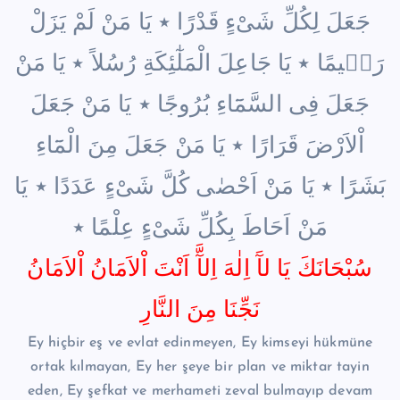
جَعَلَ لِكُلِّ شَىْءٍ قَدْرًا ٭ يَا مَنْ لَمْ يَزَلْ
رَح۪يمًا ٭ يَا جَاعِلَ الْمَلٰٓئِكَةِ رُسُلاً ٭ يَا مَنْ
جَعَلَ فِى السَّمَٓاءِ بُرُوجًا ٭ يَا مَنْ جَعَلَ
اْلاَرْضَ قَرَارًا ٭ يَا مَنْ جَعَلَ مِنَ الْمَٓاءِ
بَشَرًا ٭ يَا مَنْ اَحْصٰى كُلَّ شَىْءٍ عَدَدًا ٭ يَا
مَنْ اَحَاطَ بِكُلِّ شَىْءٍ عِلْمًا ٭
سُبْحَانَكَ يَا لآَ اِلٰهَ اِلآَّ اَنْتَ اْلاَمَانُ اْلاَمَانُ
نَجِّنَا مِنَ النَّارِ
Ey hiçbir eş ve evlat edinmeyen, Ey kimseyi hükmüne
ortak kılmayan, Ey her şeye bir plan ve miktar tayin
eden, Ey şefkat ve merhameti zeval bulmayıp devam