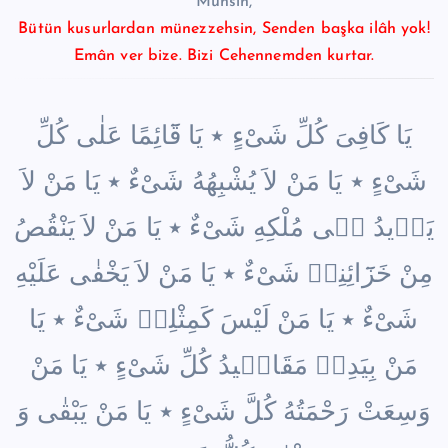
Muhsîn,
Bütün kusurlardan münezzehsin, Senden başka ilâh yok!
Emân ver bize. Bizi Cehennemden kurtar.
يَا كَافِىَ كُلِّ شَىْءٍ ٭ يَا قَٓائِمًا عَلٰى كُلِّ
شَىْءٍ ٭ يَا مَنْ لاَ يُشْبِهُهُ شَىْءٌ ٭ يَا مَنْ لاَ
يَز۪يدُ ف۪ى مُلْكِهِ شَىْءٌ ٭ يَا مَنْ لاَ يَنْقُصُ
مِنْ خَزَٓائِنِه۪ شَىْءٌ ٭ يَا مَنْ لاَ يَخْفٰى عَلَيْهِ
شَىْءٌ ٭ يَا مَنْ لَيْسَ كَمِثْلِه۪ شَىْءٌ ٭ يَا
مَنْ بِيَدِه۪ مَقَال۪يدُ كُلِّ شَىْءٍ ٭ يَا مَنْ
وَسِعَتْ رَحْمَتُهُ كُلَّ شَىْءٍ ٭ يَا مَنْ يَبْقٰى وَ