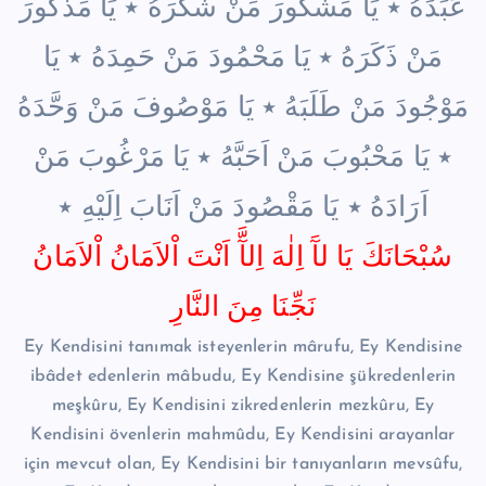
عَبَدَهُ ٭ يَا مَشْكُورَ مَنْ شَكَرَهُ ٭ يَا مَذْكُورَ
مَنْ ذَكَرَهُ ٭ يَا مَحْمُودَ مَنْ حَمِِدَهُ ٭ يَا
مَوْجُودَ مَنْ طَلَبَهُ ٭ يَا مَوْصُوفَ مَنْ وَحَّدَهُ
٭ يَا مَحْبُوبَ مَنْ اَحَبَّهُ ٭ يَا مَرْغُوبَ مَنْ
اَرَادَهُ ٭ يَا مَقْصُودَ مَنْ اَنَابَ اِلَيْهِ ٭
سُبْحَانَكَ يَا لآَ اِلٰهَ اِلآَّ اَنْتَ اْلاَمَانُ اْلاَمَانُ
نَجِّنَا مِنَ النَّارِ
Ey Kendisini tanımak isteyenlerin mârufu, Ey Kendisine
ibâdet edenlerin mâbudu, Ey Kendisine şükredenlerin
meşkûru, Ey Kendisini zikredenlerin mezkûru, Ey
Kendisini övenlerin mahmûdu, Ey Kendisini arayanlar
için mevcut olan, Ey Kendisini bir tanıyanların mevsûfu,