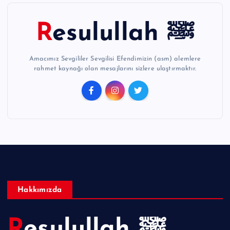
Resulullah ﷺ
Amacımız Sevgililer Sevgilisi Efendimizin (asm) alemlere
rahmet kaynağı olan mesajlarını sizlere ulaştırmaktır.
Hakkımızda
Resulullah ﷺ