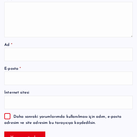
Ad
*
A
E-posta
*
l
t
e
İnternet sitesi
r
n
a
Daha sonraki yorumlarımda kullanılması için adım, e-posta
t
adresim ve site adresim bu tarayıcıya kaydedilsin.
i
v