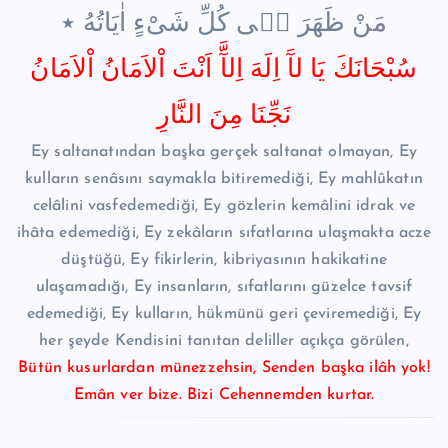
مَنْ ظَهَرَ ف۪ى كُلِّ شَىْءٍ اٰيَاتُهُ ٭
سُبْحَانَكَ يَا لآَ اِلَهَ اِلآَّ اَنْتَ اْلاَمَانُ اْلاَمَانُ
نَجِّنَا مِنَ النَّارِ
Ey saltanatından başka gerçek saltanat olmayan, Ey
kulların senâsını saymakla bitiremediği, Ey mahlûkatın
celâlini vasfedemediği, Ey gözlerin kemâlini idrak ve
ihâta edemediği, Ey zekâların sıfatlarına ulaşmakta acze
düştüğü, Ey fikirlerin, kibriyasının hakikatine
ulaşamadığı, Ey insanların, sıfatlarını güzelce tavsif
edemediği, Ey kulların, hükmünü geri çeviremediği, Ey
her şeyde Kendisini tanıtan deliller açıkça görülen,
Bütün kusurlardan münezzehsin, Senden başka ilâh yok!
Emân ver bize. Bizi Cehennemden kurtar.