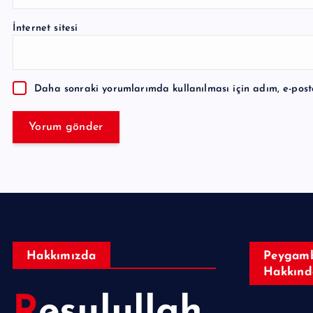
l
İnternet sitesi
t
e
r
Daha sonraki yorumlarımda kullanılması için adım, e-post
n
a
t
i
v
e
:
Hakkımızda
Peygamb
Hakkınd
Resulullah