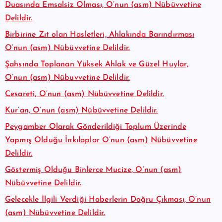
Duasında Emsalsiz Olması, O’nun (asm) Nübüvvetine
Delildir.
Birbirine Zıt olan Hasletleri, Ahlakında Barındırması
O’nun (asm) Nübüvvetine Delildir.
Şahsında Toplanan Yüksek Ahlak ve Güzel Huylar,
O’nun (asm) Nübuvvetine Delildir.
Cesareti, O’nun (asm) Nübüvvetine Delildir.
Kur’an, O’nun (asm) Nübüvvetine Delildir.
Peygamber Olarak Gönderildiği Toplum Üzerinde
Yapmış Olduğu İnkılaplar O’nun (asm) Nübüvvetine
Delildir.
Göstermiş Olduğu Binlerce Mucize, O’nun (asm)
Nübüvvetine Delildir.
Gelecekle İlgili Verdiği Haberlerin Doğru Çıkması, O’nun
(asm) Nübüvvetine Delildir.