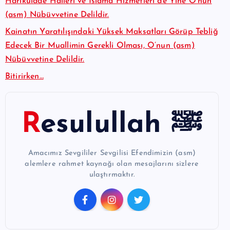
Harikulade Halleri ve İslama Hizmetleri de Yine O’nun
(asm) Nübüvvetine Delildir.
Kainatın Yaratılışındaki Yüksek Maksatları Görüp Tebliğ
Edecek Bir Muallimin Gerekli Olması, O’nun (asm)
Nübüvvetine Delildir.
Bitirirken…
Resulullah ﷺ
Amacımız Sevgililer Sevgilisi Efendimizin (asm)
alemlere rahmet kaynağı olan mesajlarını sizlere
ulaştırmaktır.