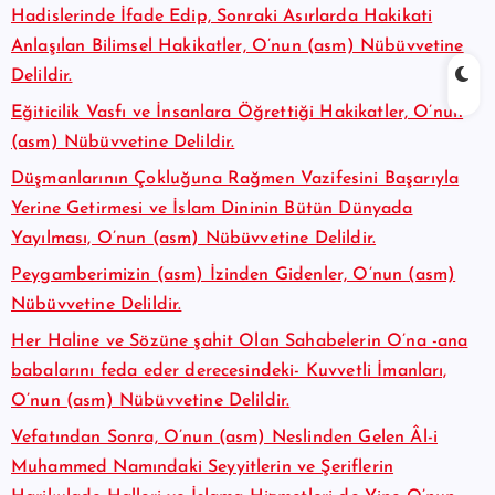
Hadislerinde İfade Edip, Sonraki Asırlarda Hakikati
Anlaşılan Bilimsel Hakikatler, O’nun (asm) Nübüvvetine
Delildir.
Eğiticilik Vasfı ve İnsanlara Öğrettiği Hakikatler, O’nun
(asm) Nübüvvetine Delildir.
Düşmanlarının Çokluğuna Rağmen Vazifesini Başarıyla
Yerine Getirmesi ve İslam Dininin Bütün Dünyada
Yayılması, O’nun (asm) Nübüvvetine Delildir.
Peygamberimizin (asm) İzinden Gidenler, O’nun (asm)
Nübüvvetine Delildir.
Her Haline ve Sözüne şahit Olan Sahabelerin O’na -ana
babalarını feda eder derecesindeki- Kuvvetli İmanları,
O’nun (asm) Nübüvvetine Delildir.
Vefatından Sonra, O’nun (asm) Neslinden Gelen Âl-i
Muhammed Namındaki Seyyitlerin ve Şeriflerin