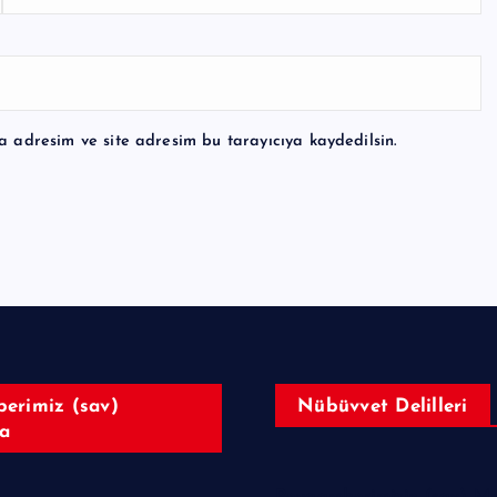
a adresim ve site adresim bu tarayıcıya kaydedilsin.
erimiz (sav)
Nübüvvet Delilleri
a