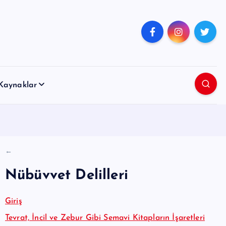
Kaynaklar
←
Nübüvvet Delilleri
Giriş
Tevrat, İncil ve Zebur Gibi Semavi Kitapların İşaretleri