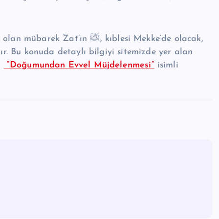
ın ﷺ, kıblesi Mekke’de olacak,
tır. Bu konuda detaylı bilgiyi sitemizde yer alan
i
“Doğumundan Evvel Müjdelenmesi”
isimli