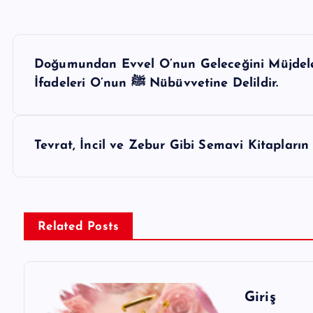
Y
Doğumundan Evvel O’nun Geleceğini Müjdeley
a
İfadeleri O’nun ﷺ Nübüvvetine Delildir.
z
ı
g
Tevrat, İncil ve Zebur Gibi Semavi Kitapların
e
z
i
Related Posts
n
m
Giriş
e