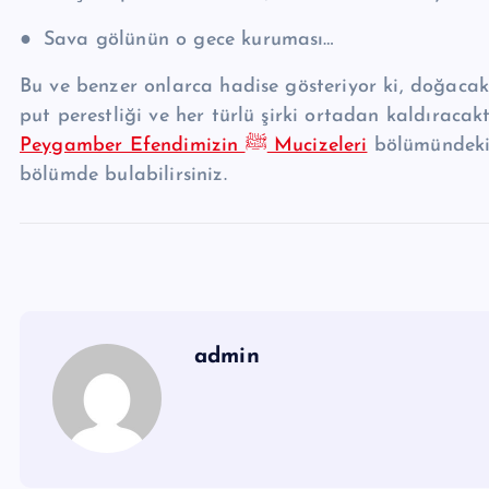
●
Sava gölünün o gece kuruması…
Bu ve benzer onlarca hadise gösteriyor ki, doğacak olan mübarek Zat’
put perestliği ve her türlü şirki ortadan kaldıracak
Peygamber Efendimizin ﷺ Mucizeleri
bölümündek
bölümde bulabilirsiniz.
admin