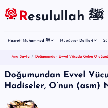
S
k
Resulullah ﷺ
i
p
t
o
Hazreti Muhammed ﷺ
Nübüvvet Delilleri
Sü
c
o
n
Ana Sayfa
Doğumundan Evvel Vücuda Gelen Olağanüst
t
e
Doğumundan Evvel Vücu
n
t
Hadiseler, O’nun (asm) N