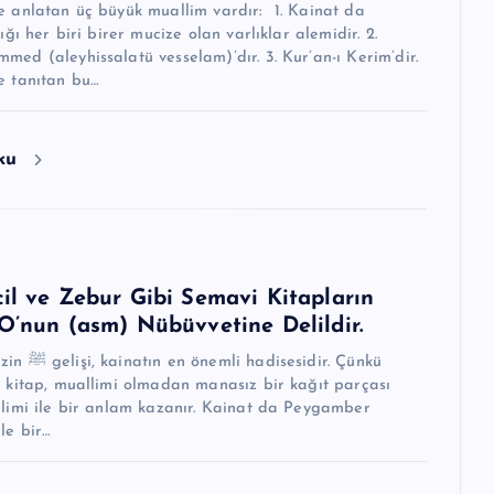
e anlatan üç büyük muallim vardır: 1. Kainat da
ığı her biri birer mucize olan varlıklar alemidir. 2.
ed (aleyhissalatü vesselam)’dır. 3. Kur’an-ı Kerim’dir.
e tanıtan bu…
oku
cil ve Zebur Gibi Semavi Kitapların
 O’nun (asm) Nübüvvetine Delildir.
sesidir. Çünkü
r kitap, muallimi olmadan manasız bir kağıt parçası
llimi ile bir anlam kazanır. Kainat da Peygamber
ndimiz ﷺ ile bir…