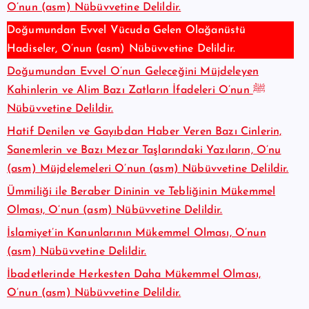
O’nun (asm) Nübüvvetine Delildir.
Doğumundan Evvel Vücuda Gelen Olağanüstü
Hadiseler, O’nun (asm) Nübüvvetine Delildir.
Doğumundan Evvel O’nun Geleceğini Müjdeleyen
Kahinlerin ve Alim Bazı Zatların İfadeleri O’nun ﷺ
Nübüvvetine Delildir.
Hatif Denilen ve Gayıbdan Haber Veren Bazı Cinlerin,
Sanemlerin ve Bazı Mezar Taşlarındaki Yazıların, O’nu
(asm) Müjdelemeleri O’nun (asm) Nübüvvetine Delildir.
Ümmiliği ile Beraber Dininin ve Tebliğinin Mükemmel
Olması, O’nun (asm) Nübüvvetine Delildir.
İslamiyet’in Kanunlarının Mükemmel Olması, O’nun
(asm) Nübüvvetine Delildir.
İbadetlerinde Herkesten Daha Mükemmel Olması,
O’nun (asm) Nübüvvetine Delildir.