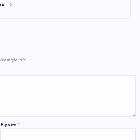
oku
tlenmişlerdir
E-posta
*