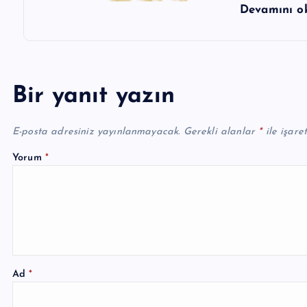
Devamını 
Bir yanıt yazın
E-posta adresiniz yayınlanmayacak.
Gerekli alanlar
*
ile işare
Yorum
*
Ad
*
A