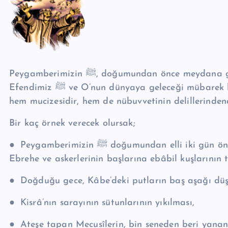
Peygamberimizin ﷺ, doğumundan önce meydana gelen bazı önemli hadiseler vardır. Bu hadiseler
Efendimiz ﷺ ve O’nun dünyaya geleceği mübarek beldeyle irtibatlı olmasından dolayı Efendimizin ﷺ
hem mucizesidir, hem de nübuvvetinin delillerindend
Bir kaç örnek verecek olursak;
●
Peygamberimizin ﷺ doğumundan elli iki gün önce Kâbe’yi yıkmak niyetiyle Mekke’ye hücum eden
Ebrehe ve askerlerinin başlarına ebâbil kuşlarının 
●
Doğduğu gece, Kâbe’deki putların baş aşağı düşe
●
Kisrâ’nın sarayının sütunlarının yıkılması,
●
Ateşe tapan Mecusîlerin, bin seneden beri yanan