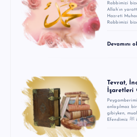
Rabbimizi biz
s
Allah’ın yaratt
Hazreti Muhamm
i
Rabbimizi biz
Devamını 
Tevrat, İn
İşaretleri
Peygamberimizin ﷺ gelişi, kainatın en önemli hadi
anlaşılmaz bi
gibiyken, mua
Efe