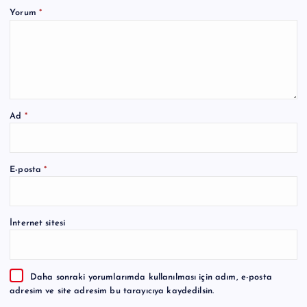
Yorum
*
Ad
*
A
E-posta
*
l
t
e
İnternet sitesi
r
n
a
Daha sonraki yorumlarımda kullanılması için adım, e-posta
t
adresim ve site adresim bu tarayıcıya kaydedilsin.
i