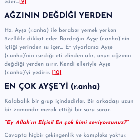
eder…
[9]
AĞZININ DEĞDİĞİ YERDEN
Hz. Ayşe (r.anha) ile beraber yemek yerken
özellikle dikkat eder. Bardağın Ayşe (r.anha)’nin
içtiği yerinden su içer… Et yiyorlarsa Ayşe
(r.anha)’nin ısırdığı eti elinden alır, onun ağzının
değdiği yerden ısırır. Kendi elleriyle Ayşe
(r.anha)’yi yedirir.
[10]
EN ÇOK AYŞE’Yİ (r.anha)
Kalabalık bir grup içindedirler. Bir arkadaşı uzun
bir zamandır merak ettiği bir soru sorar.
“Ey Allah’ın Elçisi! En çok kimi seviyorsunuz?”
Cevapta hiçbir çekingenlik ve kompleks yoktur.