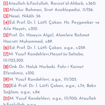
[1]
Ataullah b.Fazlullah, Ravzat’ül-Ahbab, s.360.
[2]
Afzalur Rahman, Siret Ansiklopedisi, II/l26.
[3]
Neseî, Nikâh: 36
[4]
Ed: Prof. Dr. İ. Lütfi Çakan, Hz. Peygamber ve
Aile Hayatı, s.210.
[5]
Prof. Dr. Hüseyin Algül, Alemlere Rahmet
Hazreti Muhammed, s.89.
[6]
Ed: Prof. Dr. İ. Lütfi Çakan, a.g.e., s.259.
[7]
M. Yusuf Kandehlevi,Hayat’üs-Sahabe,
III/123,302.
[8]
Onk. Dr. Haluk Nurbaki. Fahr-i Kainat
Efendimiz, s.l02.
[9]
M. Yusuf Kandehlevi, a.g.e., III/325.
[10]
Ed: Prof. Dr. İ. Lütfi Çakan, a.g.e., s.74; Bekir
Sağlam, a.g.e., s.84.
[11]
M. Yusuf Kandehlevi, a.g.e., III/l00; Ataullah
b.Fazlullah. a.g.e.