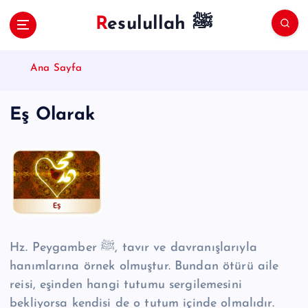
S
Resulullah ﷺ
k
i
p
Ana Sayfa
t
o
c
Eş Olarak
o
n
t
e
n
t
Hz. Peygamber ﷺ, tavır ve davranışlarıyla
hanımlarına örnek olmuştur. Bundan ötürü aile
reisi, eşinden hangi tutumu sergilemesini
bekliyorsa kendisi de o tutum içinde olmalıdır.