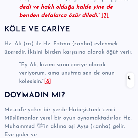
dedi ve haklı olduğu halde yine de
benden defalarca özür diledi.”
[7]
KÖLE VE CARİYE
Hz. Ali (ra) ile Hz. Fatma (r.anha) evlenmek
üzeredir. İkisini birden karşısına alarak öğüt verir.
“Ey Ali, kızımı sana cariye olarak
veriyorum, ama unutma sen de onun
kölesisin.”
[8]
DOYMADIN MI?
Mescid’e yakın bir yerde Habeşistanlı zenci
Müslümanlar yerel bir oyun oynamaktadırlar. Hz.
Muhammed ﷺ’in aklına eşi Ayşe (r.anha) gelir.
Eve gider ve