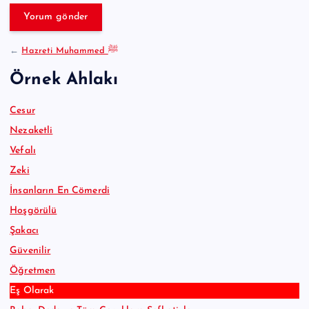
v
e
:
←
Hazreti Muhammed ﷺ
Örnek Ahlakı
Cesur
Nezaketli
Vefalı
Zeki
İnsanların En Cömerdi
Hoşgörülü
Şakacı
Güvenilir
Öğretmen
Eş Olarak