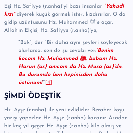
Eşi Hz. Safiyye (r.anha)’yi bazı insanlar
“Yahudi
kızı”
diyerek küçük görmek ister, kızdırırlar. O da
gidip üzüntüsünü Hz. Muhammed ﷺ’e açar.
Allah’ın Elçisi, Hz. Safiyye (r.anha)’ye,
“Bak”, der “Bir daha aynı şeyleri söyleyecek
olurlarsa, sen de şu cevabı ver:
‘Benim
kocam Hz. Muhammed ﷺ, babam Hz.
Harun (as) amcam da Hz. Musa (as)’dır.
Bu durumda ben hepinizden daha
üstünüm!
’”
[4]
ŞİMDİ ÖDEŞTİK
Hz. Ayşe (r.anha) ile yeni evlidirler. Beraber koşu
yarışı yaparlar. Hz. Ayşe (r.anha) kazanır. Aradan
bir kaç yıl geçer. Hz. Ayşe (r.anha) kilo almış ve