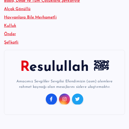
Baba, Dede ve Tüm Çocuklara Şefkatiyle
Alçak Gönüllü
Hayvanlara Bile Merhametli
Kulluk
Önder
Şefkatli
Resulullah ﷺ
Amacımız Sevgililer Sevgilisi Efendimizin (asm) alemlere
rahmet kaynağı olan mesajlarını sizlere ulaştırmaktır.