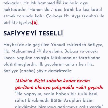
tekrarlar. Hz. Muhammed ﷺ ise hala aynı
noktadadır.
“Hanım da…”
der. İranlı bu kez kabul
etmek zorunda kalır. Çorbayı Hz. Ayşe (r.anha) ile
birlikte içerler.
[6]
SAFİYYE’Yİ TESELLİ
Hayber’de ele geçirilen Yahudi esirlerden Safiyye,
Hz. Muhammed ﷺ ile evlenir. Babası ve önceki
kocası yapılan savaşta Müslümanlar tarafından
öldürülmüşlerdir. İlk gecelerini anlatırken Hz.
Safiyye (r.anha) şöyle demektedir:
“Allah’ın Elçisi sabaha kadar benim
gönlümü almaya çalışmakla vakit geçirdi:
“Ne yapayım, senin baban bir türlü beni
rahat bırakmadı. Bütün Arapları bizim
aleyhimize biraraya getirmeye çalışıyordu.”