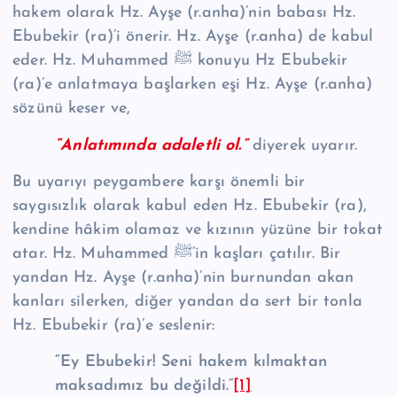
hakem olarak Hz. Ayşe (r.anha)’nin babası Hz.
Ebubekir (ra)’i önerir. Hz. Ayşe (r.anha) de kabul
eder. Hz. Muhammed ﷺ konuyu Hz Ebubekir
(ra)’e anlatmaya başlarken eşi Hz. Ayşe (r.anha)
sözünü keser ve,
“Anlatımında adaletli ol.”
diyerek uyarır.
Bu uyarıyı peygambere karşı önemli bir
saygısızlık olarak kabul eden Hz. Ebubekir (ra),
kendine hâkim olamaz ve kızının yüzüne bir tokat
atar. Hz. Muhammed ﷺ’in kaşları çatılır. Bir
yandan Hz. Ayşe (r.anha)’nin burnundan akan
kanları silerken, diğer yandan da sert bir tonla
Hz. Ebubekir (ra)’e seslenir:
“Ey Ebubekir! Seni hakem kılmaktan
maksadımız bu değildi.
“
[1]