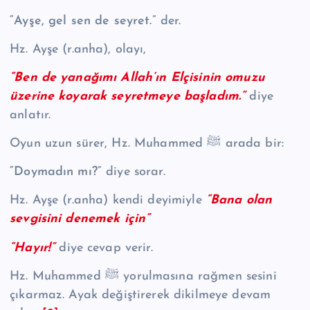
“Ayşe, gel sen de seyret.”
der.
Hz. Ayşe (r.anha), olayı,
“Ben de yanağımı Allah’ın Elçisinin omuzu
üzerine koyarak seyretmeye başladım.”
diye
anlatır.
Oyun uzun sürer, Hz. Muhammed ﷺ arada bir:
“Doymadın mı?”
diye sorar.
Hz. Ayşe (r.anha) kendi deyimiyle
“Bana olan
sevgisini denemek için”
“Hayır!”
diye cevap verir.
Hz. Muhammed ﷺ yorulmasına rağmen sesini
çıkarmaz. Ayak değiştirerek dikilmeye devam