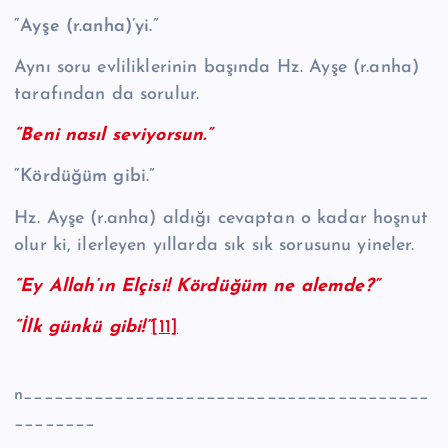
“Ayşe (r.anha)’yi.”
Aynı soru evliliklerinin başında Hz. Ayşe (r.anha)
tarafından da sorulur.
“Beni nasıl seviyorsun.”
“Kördüğüm gibi.”
Hz. Ayşe (r.anha) aldığı cevaptan o kadar hoşnut
olur ki, ilerleyen yıllarda sık sık sorusunu yineler.
“Ey Allah’ın Elçisi! Kördüğüm ne alemde?”
“İlk günkü gibi!”
[11]
n________________________________________
________