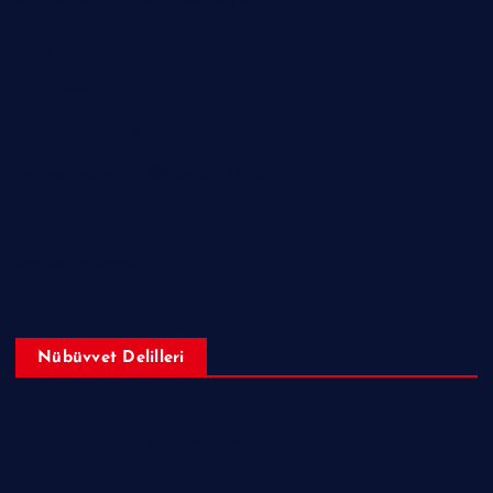
Hazreti Muhammed’in ﷺ Hayatı
Ailesi
Sahabeler
Hakkında Ne Dediler?
Peygamberimizin ﷺ Örnek Ahlakı
Makaleler
Sorular ve Cevaplar
Nübüvvet Delilleri
Peygamberimizin (sav) Mucizeleri
Nübüvvet Delilleri