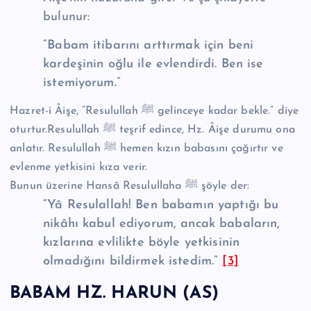
bulunur:
“Babam itibarını arttırmak için beni
kardeşinin oğlu ile evlendirdi. Ben ise
istemiyorum.”
Hazret-i Âişe, “Resulullah ﷺ gelinceye kadar bekle.” diye
oturtur.Resulullah ﷺ teşrif edince, Hz. Âişe durumu ona
anlatır. Resulullah ﷺ hemen kızın babasını çağırtır ve
evlenme yetkisini kıza verir.
Bunun üzerine Hansâ Resulullaha ﷺ şöyle der:
“Yâ Resulallah! Ben babamın yaptığı bu
nikâhı kabul ediyorum, ancak babaların,
kızlarına evlilikte böyle yetkisinin
olmadığını bildirmek istedim.”
[3]
BABAM HZ. HARUN (AS)