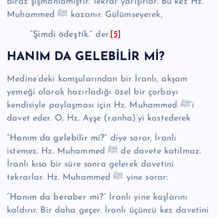
biraz şişmanlamıştır. Tekrar yarışırlar. Bu kez Hz.
Muhammed ﷺ kazanır. Gülümseyerek,
“Şimdi ödeştik.”
der.
[5]
HANIM DA GELEBİLİR Mİ?
Medine’deki komşularından bir İranlı, akşam
yemeği olarak hazırladığı özel bir çorbayı
kendisiyle paylaşması için Hz. Muhammed ﷺ’i
davet eder. O, Hz. Ayşe (r.anha)’yi kastederek
“Hanım da gelebilir mi?”
diye sorar. İranlı
istemez. Hz. Muhammed ﷺ de davete katılmaz.
İranlı kısa bir süre sonra gelerek davetini
tekrarlar. Hz. Muhammed ﷺ yine sorar:
“Hanım da beraber mi?”
İranlı yine kaşlarını
kaldırır. Bir daha geçer. İranlı üçüncü kez davetini