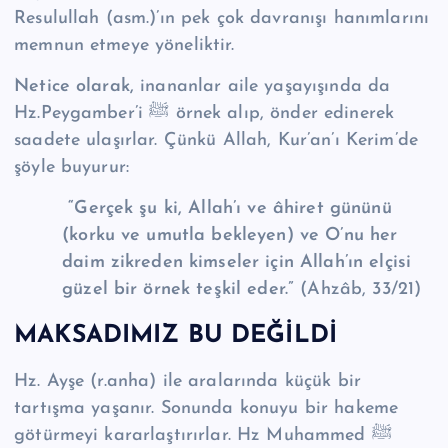
Resulullah (asm.)’ın pek çok davranışı hanımlarını
memnun etmeye yöneliktir.
Netice olarak,
inananlar aile yaşayışında da
Hz.Peygamber’i ﷺ örnek alıp, önder edinerek
saadete ulaşırlar. Çünkü Allah, Kur’an’ı Kerim’de
şöyle buyurur:
“Gerçek şu ki, Allah’ı ve âhiret gününü
(korku ve umutla bekleyen) ve O’nu her
daim zikreden kimseler için Allah’ın elçisi
güzel bir örnek teşkil eder.”
(Ahzâb, 33/21)
MAKSADIMIZ BU DEĞİLDİ
Hz. Ayşe (r.anha) ile aralarında küçük bir
tartışma yaşanır. Sonunda konuyu bir hakeme
götürmeyi kararlaştırırlar. Hz Muhammed ﷺ