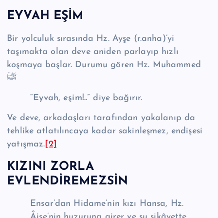
EYVAH EŞİM
Bir yolculuk sırasında Hz. Ayşe (r.anha)’yi
taşımakta olan deve aniden parlayıp hızlı
koşmaya başlar. Durumu gören Hz. Muhammed
ﷺ
“Eyvah, eşim!..”
diye bağırır.
Ve deve, arkadaşları tarafından yakalanıp da
tehlike atlatılıncaya kadar sakinleşmez, endişesi
yatışmaz.
[2]
KIZINI ZORLA
EVLENDİREMEZSİN
Ensar’dan Hidame’nin kızı Hansa, Hz.
Âişe’nin huzuruna girer ve şu şikâyette