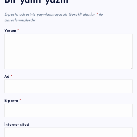
Bir yanıt yazın
E-posta adresiniz yayınlanmayacak.
Gerekli alanlar
*
ile
işaretlenmişlerdir
Yorum
*
Ad
*
A
E-posta
*
l
t
e
İnternet sitesi
r
n