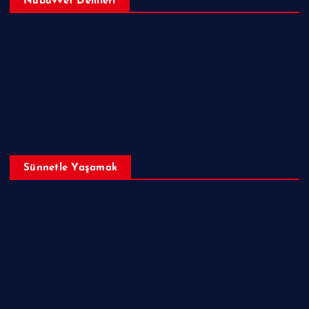
Nübüvvet Delilleri
Peygamberimizin (sav) Mucizeleri
Nübüvvet Delilleri
İncil, Tevrat ve Zeburda Hazreti Muhammed (sav)
Sünnetle Yaşamak
Dualar & Zikirler
Her Güne Bir Sünnet
Bir günü, Hazreti Muhammed gibi yaşamak.
Hayatı, Hazreti Muhammed gibi yaşamak.