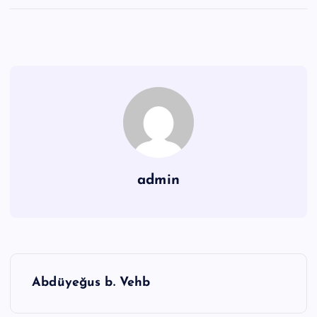
admin
Y
Abdüyeğus b. Vehb
a
z