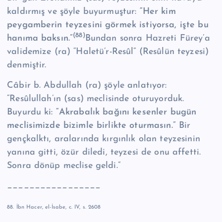
kaldırmış ve şöyle buyurmuştur:
“Her kim
peygamberin teyzesini görmek
istiyorsa, işte bu
(88)
hanıma baksın.”
Bundan sonra Hazreti Fürey’a
validemize (ra) “Haletü’r-Resûl” (Resûlün teyzesi)
denmiştir.
Câbir b. Abdullah (ra) şöyle anlatıyor:
“Resûlullah’ın (sas) meclisinde oturuyorduk.
Buyurdu ki:
“Akrabalık bağını kesenler bugün
meclisimizde bizimle birlikte oturmasın.”
Bir
gençkalktı, aralarında kırgınlık olan teyzesinin
yanına gitti, özür diledi, teyzesi de onu affetti.
Sonra dönüp meclise geldi.”
_________________
88. İbn Hacer, el-İsabe, c. IV, s. 2608