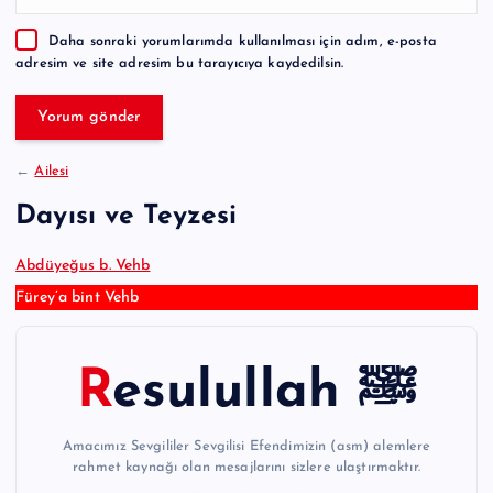
a
Daha sonraki yorumlarımda kullanılması için adım, e-posta
t
adresim ve site adresim bu tarayıcıya kaydedilsin.
i
v
e
:
←
Ailesi
Dayısı ve Teyzesi
Abdüyeğus b. Vehb
Fürey’a bint Vehb
Resulullah ﷺ
Amacımız Sevgililer Sevgilisi Efendimizin (asm) alemlere
rahmet kaynağı olan mesajlarını sizlere ulaştırmaktır.