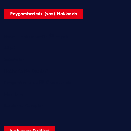
Peygamberimiz (sav) Hakkında
Hazreti Muhammed’in ﷺ Hayatı
Ailesi
Sahabeler
Hakkında Ne Dediler?
Peygamberimizin ﷺ Örnek Ahlakı
Makaleler
Sorular ve Cevaplar