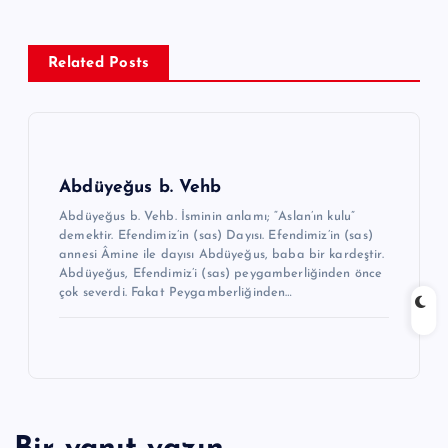
ı
g
Related Posts
e
z
i
n
Abdüyeğus b. Vehb
m
Abdüyeğus b. Vehb. İsminin anlamı; “Aslan’ın kulu”
demektir. Efendimiz’in (sas) Dayısı. Efendimiz’in (sas)
e
annesi Âmine ile dayısı Abdüyeğus, baba bir kardeştir.
Abdüyeğus, Efendimiz’i (sas) peygamberliğinden önce
s
çok severdi. Fakat Peygamberliğinden…
i