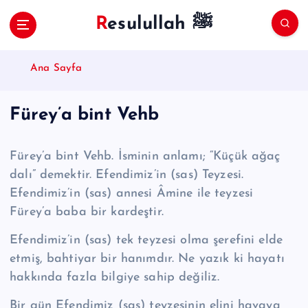
S
Resulullah ﷺ
k
i
p
Ana Sayfa
t
o
c
Fürey’a bint Vehb
o
n
t
Fürey’a bint Vehb. İsminin anlamı; “Küçük ağaç
e
dalı” demektir. Efendimiz’in (sas) Teyzesi.
n
Efendimiz’in (sas) annesi Âmine ile teyzesi
t
Fürey’a baba bir kardeştir.
Efendimiz’in (sas) tek teyzesi olma şerefini elde
etmiş, bahtiyar bir hanımdır. Ne yazık ki hayatı
hakkında fazla bilgiye sahip değiliz.
Bir gün Efendimiz (sas) teyzesinin elini havaya