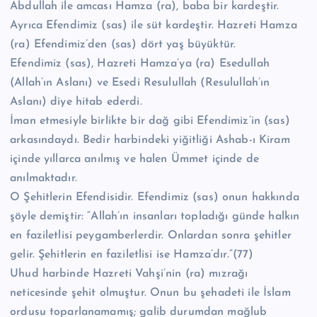
Abdullah ile amcası Hamza (ra), baba bir kardeştir.
Ayrıca Efendimiz (sas) ile süt kardeştir. Hazreti Hamza
(ra) Efendimiz’den (sas) dört yaş büyüktür.
Efendimiz (sas), Hazreti Hamza’ya (ra) Esedullah
(Allah’ın Aslanı) ve Esedi Resulullah (Resulullah’ın
Aslanı) diye hitab ederdi.
İman etmesiyle birlikte bir dağ gibi Efendimiz’in (sas)
arkasındaydı. Bedir harbindeki yiğitliği Ashab-ı Kiram
içinde yıllarca anılmış ve halen Ümmet içinde de
anılmaktadır.
O Şehitlerin Efendisidir. Efendimiz (sas) onun hakkında
şöyle demiştir: “Allah’ın insanları topladığı günde halkın
en faziletlisi peygamberlerdir. Onlardan sonra şehitler
gelir. Şehitlerin en faziletlisi ise Hamza’dır.”(77)
Uhud harbinde Hazreti Vahşi’nin (ra) mızrağı
neticesinde şehit olmuştur. Onun bu şehadeti ile İslam
ordusu toparlanamamış; galib durumdan mağlub