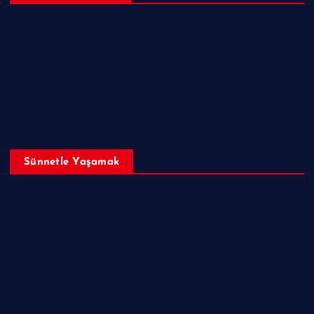
Peygamberimizin (sav) Mucizeleri
Nübüvvet Delilleri
İncil, Tevrat ve Zeburda Hazreti Muhammed (sav)
Sünnetle Yaşamak
Dualar & Zikirler
Her Güne Bir Sünnet
Bir günü, Hazreti Muhammed gibi yaşamak.
Hayatı, Hazreti Muhammed gibi yaşamak.