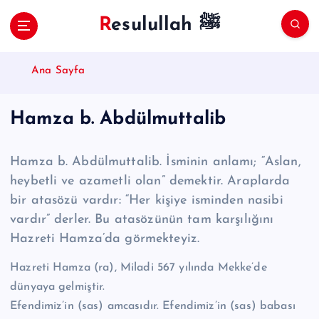
S
Resulullah ﷺ
k
i
p
Ana Sayfa
t
o
c
Hamza b. Abdülmuttalib
o
n
t
Hamza b. Abdülmuttalib. İsminin anlamı; “Aslan,
e
heybetli ve azametli olan” demektir. Araplarda
n
bir atasözü vardır: “Her kişiye isminden nasibi
t
vardır” derler. Bu atasözünün tam karşılığını
Hazreti Hamza’da görmekteyiz.
Hazreti Hamza (ra), Miladi 567 yılında Mekke’de
dünyaya gelmiştir.
Efendimiz’in (sas) amcasıdır. Efendimiz’in (sas) babası