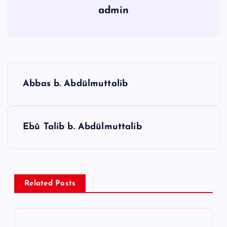
admin
Y
Abbas b. Abdülmuttalib
a
z
ı
Ebû Talib b. Abdülmuttalib
g
e
z
Related Posts
i
n
m