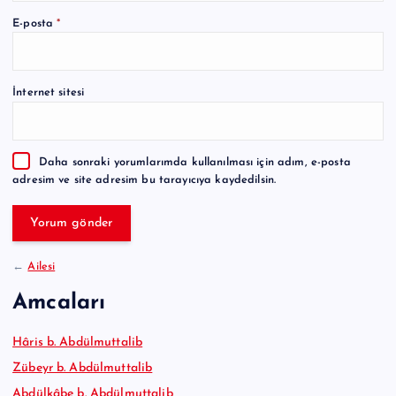
A
E-posta
*
l
t
e
İnternet sitesi
r
n
a
Daha sonraki yorumlarımda kullanılması için adım, e-posta
t
adresim ve site adresim bu tarayıcıya kaydedilsin.
i
v
e
:
←
Ailesi
Amcaları
Hâris b. Abdülmuttalib
Zübeyr b. Abdülmuttalib
Abdülkâbe b. Abdülmuttalib