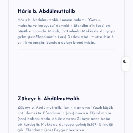
e
Hâris b. Abdülmuttalib
s
Hâris b. Abdülmuttalib. İsminin anlamı; “Gözcü,
i
muhafız ve koruyucu” demektir. Efendimiz’in (sas) en
büyük amcasıdır. Miladi, 520 yılında Mekke’de dünyaya
gelmiştir.nEfendimiz’in (sas) Dedesi Abdülmuttalib’in 5
evlilik yapmıştır. Bundan dolayı Efendimiz’in…
Zübeyr b. Abdülmuttalib
Zübeyr b. Abdülmuttalib. İsminin anlamı; “Yazılı küçük
not” demektir. Efendimiz’in (sas) amcası. Efendimiz’in
(sas) babası Abdullah ile amcası Zübeyr anne-baba
bir kardeştir. Mekke’de dünyaya gelmiştir.(67) Bilindiği
gibi Efendimiz (sas) Peygamberlikten…