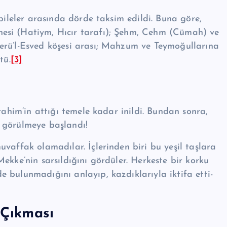
abileler arasında dörde taksim edildi. Buna göre,
­si (Hatiym, Hıcır tarafı); Şehm, Cehm (Cü­mah) ve
­rü’l-Esved köşesi arası; Mah­zum ve Teymoğulla­rı­na
tü.
[3]
rahim’in attığı temele ka­dar inildi. Bundan sonra,
ar görülmeye başlandı!
vaffak olamadılar. İçle­rinden biri bu yeşil taşlara
ekke’nin sarsıldığını gördüler. Herkeste bir korku
 bulunmadığını anlayıp, kazdıklarıyla iktifa etti­
 Çıkması