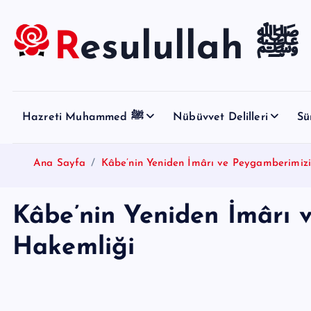
S
k
Resulullah ﷺ
i
p
t
o
Hazreti Muhammed ﷺ
Nübüvvet Delilleri
Sü
c
o
n
Ana Sayfa
Kâbe’nin Yeniden İmârı ve Peygamberimiz
t
e
Kâbe’nin Yeniden İmârı 
n
t
Hakemliği