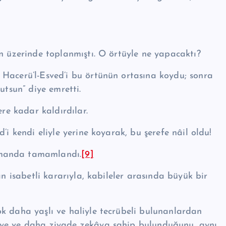
in üzerinde toplanmıştı. O örtüyle ne yapacaktı?
 Hace­rü’l-Esved’i bu ör­tünün ortasına koydu; sonra
utsun” diye emretti.
ere kadar kaldırdılar.
’i kendi eliyle yerine koyarak, bu şerefe nâil oldu!
amanda tamamlandı.
[9]
n isabetli kararıyla, ka­bileler arasında büyük bir
çok daha yaşlı ve haliyle tecrübeli bulunanlardan
eye ve daha ziyade zekâya sahip bulunduğunu, aynı