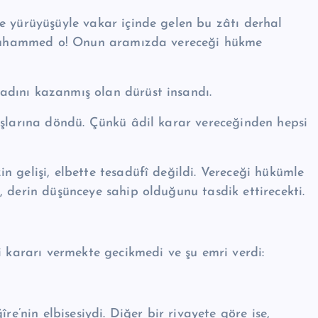
e yürüyüşüyle vakar içinde gelen bu zâtı derhal
o! Muhammed o! Onun aramızda vereceği hükme
Emin’di ﷺ. Herkesin iti­madını kazanmış olan dürüst insandı.
ışlarına döndü. Çünkü âdil karar vereceğinden hepsi
 gelişi, elbette tesadüfî değildi. Vereceği hükümle
 derin düşünceye sahip olduğunu tasdik ettirecekti.
ka­ra­rı vermekte gecik­medi ve şu emri verdi:
re’­nin elbisesiydi. Di­ğer bir rivayete göre ise,