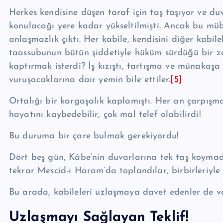
Herkes kendisine düşen taraf için taş taşıyor ve du
konulacağı yere kadar yükseltilmişti. Ancak bu mü
anlaşmazlık çıktı. Her kabile, kendisini diğer kabi
taassubunun bü­tün şiddetiyle hüküm sürdüğü bir z
kaptırmak isterdi? İş kızıştı, tartışma ve münakaşa s
vuruşacaklarına dair yemin bile ettiler.
[5]
Ortalığı bir kargaşalık kaplamıştı. Her an çarpışm
hayatını kaybedebilir, çok mal telef olabilirdi!
Bu duruma bir çare bulmak gerekiyordu!
Dört beş gün, Kâbe’nin duvarlarına tek taş koymada
tekrar Mescid-i Haram’da toplandılar, birbirleriyle ko
Bu arada, kabileleri uzlaşmaya davet edenler de va
Uzlaşmayı Sağlayan Teklif!