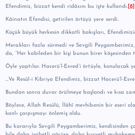
Efendimiz, bizzat kendi ridâsını bu işte kullandı.
[8]
Kâinatın Efendisi, getirilen örtüyü yere serdi.
Küçük büyük herkesin dikkatli bakışları, Efendimiz
Merakları fazla sürmedi ve Sevgili Pey­gam­be­ri­miz,
da, “Her kabileden bir kişi bunun birer köşe­sinden t
Öyle yaptılar. Hacerü’l-Esved’i örtüyle, konulacak y
…Ve Resûl-i Kibriya Efendimiz, bizzat Hacerü’l-Esved
Bundan sonra duvar örülmeye başlandı ve kısa z
Böylece, Allah Resûlü, İlâhî mevhibenin bir eseri ola
kanlı çarpışmayı önlemiş oldu.
Bu kararıyla Sevgili Pey­gam­be­ri­miz, kendisinden 
bile daha isabetli görüşe, daha kuvvetli muhakem