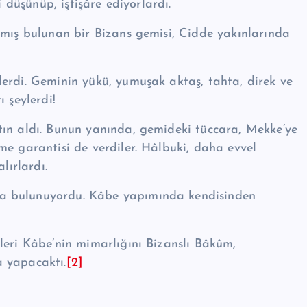
 düşünüp, iştişâre edi­yorlardı.
kmış bulunan bir Bizans gemisi, Cidde yakınlarında
erdi. Ge­minin yükü, yumuşak aktaş, tahta, direk ve
ı şeylerdi!
tın aldı. Bunun yanında, gemideki tüccara, Mekke’ye
me garantisi de verdiler. Hâlbuki, daha evvel
lırlardı.
a bulunuyordu. Kâbe yapımında kendisinden
eri Kâbe’nin mimarlığı­nı Bizanslı Bâkûm,
 yapa­caktı.
[2]