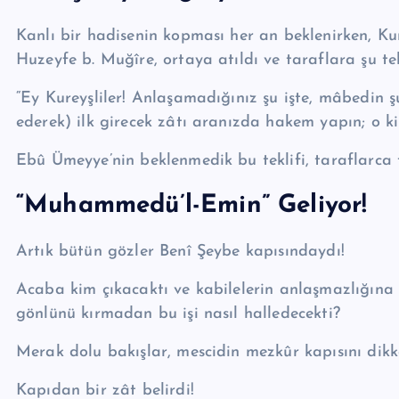
Kanlı bir hadisenin kopması her an beklenirken, Ku­
Huzeyfe b. Muğîre, ortaya atıldı ve taraflara şu tekl
“Ey Ku­reyşliler! Anlaşamadığınız şu işte, mâbedin ş
ederek) ilk girecek zâtı aranızda hakem yapın; o kim
Ebû Ümeyye’nin beklenmedik bu teklifi, taraflarca 
“Muhammedü’l-Emin” Geliyor!
Artık bütün gözler Benî Şeybe kapısındaydı!
Acaba kim çıkacaktı ve kabilelerin anlaşmazlığına na
gönlünü kırmadan bu işi nasıl halledecekti?
Merak dolu bakışlar, mescidin mezkûr kapısını dikk
Kapıdan bir zât belirdi!