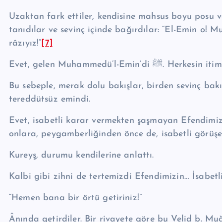
Uzaktan fark ettiler, kendisine mahsus boyu posu v
tanıdılar ve sevinç içinde bağırdılar: “El-Emin 
râzıyız!”
[7]
Evet, gelen Muhammedü’l-
Bu sebeple, merak dolu bakışlar, birden sevinç bak
tereddütsüz emindi.
Evet, isabetli karar vermekten şaşmayan Efendimizin
onlara, peygamberliğinden önce de, isabetli görüşe,
Ku­reyş, durumu kendilerine anlattı.
Kalbi gibi zihni de tertemizdi Efendimizin… İsabetli 
“Hemen bana bir örtü getiriniz!”
Ânında getirdiler. Bir rivayete göre bu Velid b. Mu­ğî­