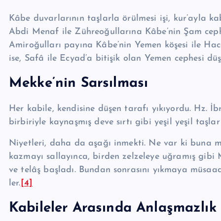
Kâbe duvarlarının taşlarla örülmesi işi, kur’ayla k
Abdi Menaf ile Zühreoğullarına Kâbe’nin Şam cephe
Amiroğulları payına Kâ­be’nin Yemen köşesi ile Ha­ce
ise, Safâ ile Ecyad’a bitişik olan Ye­men cephesi düş
Mekke’nin Sarsılması
Her kabile, kendisine düşen tarafı yıkıyordu. Hz. İb
birbiriyle kaynaşmış deve sırtı gibi yeşil yeşil taşl
Niyetleri, daha da aşağı inmekti. Ne var ki buna mu
kazmayı sallayınca, birden zelzeleye uğramış gibi M
ve telâş başladı. Bundan sonrasını yıkmaya müsaade
ler.
[4]
Kabileler Arasında Anlaşmazlık