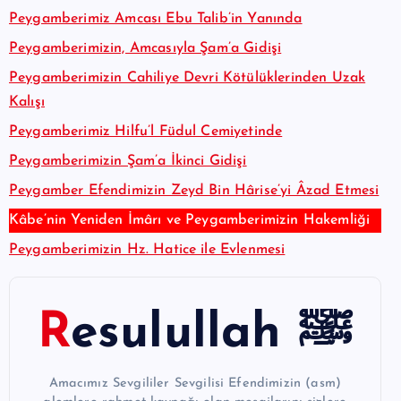
Peygamberimiz Amcası Ebu Talib’in Yanında
Peygamberimizin, Amcasıyla Şam’a Gidişi
Peygamberimizin Cahiliye Devri Kötülüklerinden Uzak
Kalışı
Peygamberimiz Hilfu’l Füdul Cemiyetinde
Peygamberimizin Şam’a İkinci Gidişi
Peygamber Efendimizin Zeyd Bin Hârise’yi Âzad Etmesi
Kâbe’nin Yeniden İmârı ve Peygamberimizin Hakemliği
Peygamberimizin Hz. Hatice ile Evlenmesi
Resulullah ﷺ
Amacımız Sevgililer Sevgilisi Efendimizin (asm)