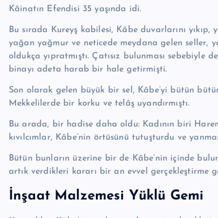
Kâinatın Efendisi 35 yaşında idi.
Bu sırada Ku­reyş kabilesi, Kâbe duvarlarını yıkıp, y
yağan yağmur ve neticede meydana gelen seller, y
oldukça yıpratmıştı. Çatısız bu­lunması sebebiyle 
binayı adeta harab bir hale getirmişti.
Son olarak gelen büyük bir sel, Kâbe’yi bütün bütü
Mekkelilerde bir korku ve telâş uyandırmıştı.
Bu arada, bir hadise daha oldu: Kadının biri Harem
kıvılcımlar, Kâbe’nin örtüsünü tutuşturdu ve yanmas
Bütün bunların üzerine bir de Kâbe’nin içinde buluna
artık verdikleri ka­rarı bir an evvel gerçekleştirme g
İnşaat Malzemesi Yüklü Gemi