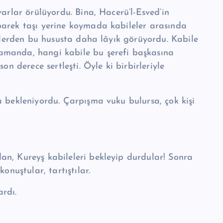
varlar örülüyordu. Bina, Hacerü’l-Esved’in
barek taşı yerine koymada kabileler arasında
lelerden bu hususta daha lâyık görüyordu. Kabile
amanda, hangi kabile bu şerefi başkasına
on derece sertleşti. Öyle ki birbirleriyle
a bekleniyordu. Çarpışma vuku bulursa, çok kişi
n, Ku­reyş kabileleri bekleyip durdular! Sonra
­nuştular, tartıştılar.
rdı.