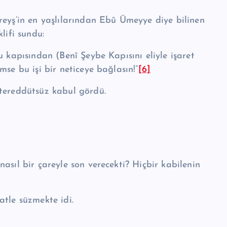
reyş’in en yaşlılarından Ebû Ümeyye diye bilinen
i­fi sundu:
u kapısından (Benî Şey­be Kapısını eliyle işaret
se bu işi bir neticeye bağlasın!”
[6]
tereddütsüz kabul gör­dü.
sıl bir çareyle son vere­cekti? Hiçbir kabilenin
atle süzmekte idi.