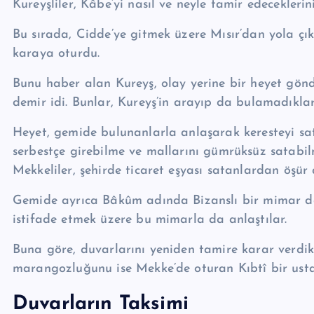
Ku­reyşliler, Kâbe’yi nasıl ve neyle tamir edeceklerini
Bu sırada, Cidde’ye gitmek üzere Mısır’dan yola çı
karaya oturdu.
Bunu haber alan Ku­reyş, olay yerine bir heyet gönd
demir idi. Bunlar, Ku­reyş’in arayıp da bulama­dıklar
Heyet, gemide bulunanlarla anlaşarak keresteyi sa
serbestçe girebilme ve mallarını gümrüksüz sata­bil
Mekkeliler, şehirde ticaret eş­yası satanlardan öşür a
Gemide ayrıca Bâkûm adında Bizanslı bir mimar d
istifade etmek üzere bu mimarla da anlaştılar.
Buna göre, duvarlarını yeniden tamire karar verdikl
marangozluğunu ise Mekke’de oturan Kıbtî bir usta
Duvarların Taksimi