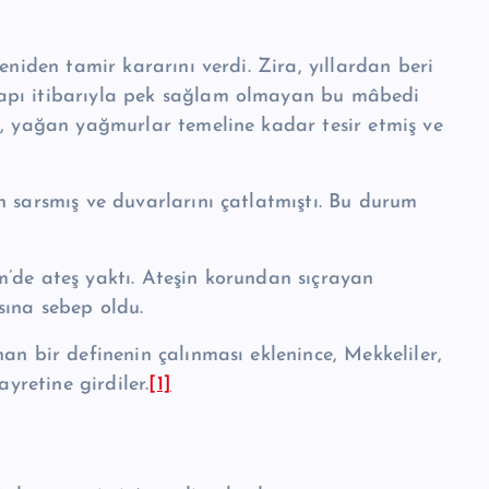
eniden tamir kararını verdi. Zira, yıllardan beri
a­pı itibarıyla pek sağlam olmayan bu mâbedi
de, yağan yağmurlar temeline kadar tesir etmiş ve
n sarsmış ve duvarlarını çatlatmıştı. Bu durum
’de ateş yaktı. Ateşin ko­rundan sıçrayan
ına se­bep oldu.
n bir definenin çalın­ması eklenince, Mekkeliler,
ayretine girdiler.
[1]