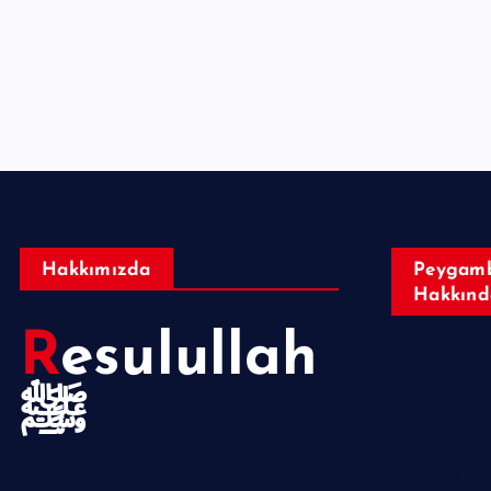
Hakkımızda
Peygamb
Hakkınd
Resulullah
ﷺ
Ailesi
Sahabeler