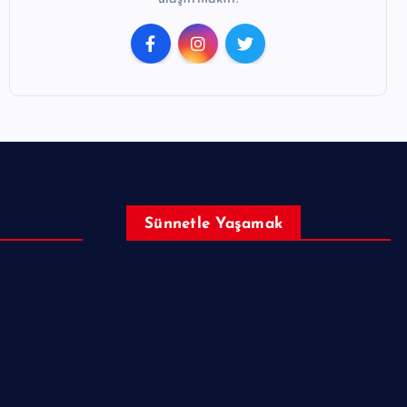
Sünnetle Yaşamak
izeleri
Dualar & Zikirler
Her Güne Bir Sünnet
azreti
Bir günü, Hazreti Muhammed gibi
yaşamak.