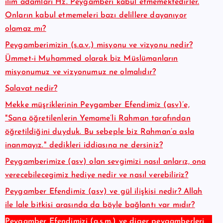
ilim adamları Hz. Peygamberi kabul etmemektedirler.
Onların kabul etmemeleri bazı delillere dayanıyor
olamaz mı?
Peygamberimizin (s.a.v.) misyonu ve vizyonu nedir?
Ümmet-i Muhammed olarak biz Müslümanların
misyonumuz ve vizyonumuz ne olmalıdır?
Salavat nedir?
Mekke müşriklerinin Peygamber Efendimiz (asv)’e,
"Sana öğretilenlerin Yemame’li Rahman tarafından
öğretildiğini duyduk. Bu sebeple biz Rahman’a asla
inanmayız." dedikleri iddiasına ne dersiniz?
Peygamberimize (asv) olan sevgimizi nasıl anlarız, ona
verecebilecegimiz hediye nedir ve nasıl verebiliriz?
Peygamber Efendimiz (asv) ve gül ilişkisi nedir? Allah
ile lale bitkisi arasında da böyle bağlantı var mıdır?
Peygamber Efendimizi (a.s.m.) ve diger peygamberleri