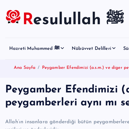
S
k
Resulullah ﷺ
i
p
t
o
Hazreti Muhammed ﷺ
Nübüvvet Delilleri
Sü
c
o
n
Ana Sayfa
Peygamber Efendimizi (a.s.m.) ve diger pe
t
e
Peygamber Efendimizi (a.
n
t
peygamberleri aynı mı s
Allah’ın insanlara gönderdiği bütün peygamberlere 