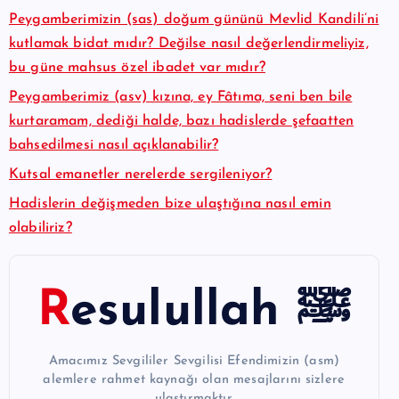
Peygamberimizin (sas) doğum gününü Mevlid Kandili’ni
kutlamak bidat mıdır? Değilse nasıl değerlendirmeliyiz,
bu güne mahsus özel ibadet var mıdır?
Peygamberimiz (asv) kızına, ey Fâtıma, seni ben bile
kurtaramam, dediği halde, bazı hadislerde şefaatten
bahsedilmesi nasıl açıklanabilir?
Kutsal emanetler nerelerde sergileniyor?
Hadislerin değişmeden bize ulaştığına nasıl emin
olabiliriz?
Resulullah ﷺ
Amacımız Sevgililer Sevgilisi Efendimizin (asm)
alemlere rahmet kaynağı olan mesajlarını sizlere
ulaştırmaktır.