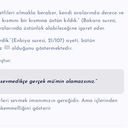
etlileri olmakla beraber, kendi aralarında derece ve
kısmını bir kısmına üstün kıldık.”
(Bakara suresi,
 aralarında üstünlük olabileceğine işaret eder.
dik.”
(Enbiya suresi, 21/107) ayeti, bütün
mevcudatın rahmet sebebinin Peygamber Efendimiz ﷺ olduğunu göstermektedir.
muştur:
 sevmedikçe gerçek mü’min olamazsınız.”
rleri sevmek imanımızın gereğidir. Ama içlerinden
kemmelliğini gösterir