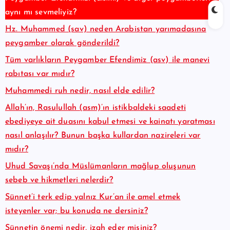
aynı mı sevmeliyiz?
Hz. Muhammed (sav) neden Arabistan yarımadasına
peygamber olarak gönderildi?
Tüm varlıkların Peygamber Efendimiz (asv) ile manevi
rabıtası var mıdır?
Muhammedi ruh nedir, nasıl elde edilir?
Allah’ın, Rasulullah (asm)’ın istikbaldeki saadeti
ebediyeye ait duasını kabul etmesi ve kainatı yaratması
nasıl anlaşılır? Bunun başka kullardan nazireleri var
mıdır?
Uhud Savaşı’nda Müslümanların mağlup oluşunun
sebeb ve hikmetleri nelerdir?
Sünnet’i terk edip yalnız Kur’an ile amel etmek
isteyenler var; bu konuda ne dersiniz?
Sünnetin önemi nedir, izah eder misiniz?