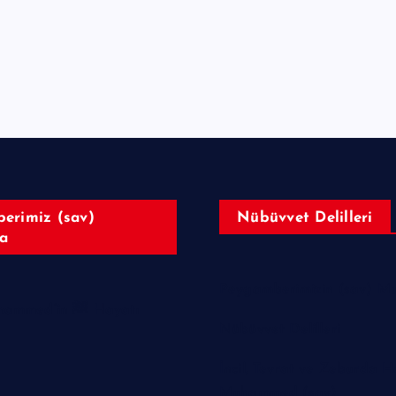
erimiz (sav)
Nübüvvet Delilleri
a
Peygamberimizin (sav) Muc
Hazreti Muhammed’in ﷺ Hayatı
Nübüvvet Delilleri
İncil, Tevrat ve Zeburda H
Muhammed (sav)