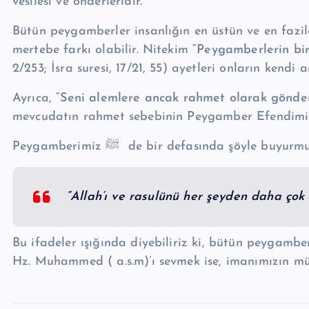
vesilesi ve önderleridir.
Bütün peygamberler insanlığın en üstün ve en fazil
mertebe farkı olabilir. Nitekim
“Peygamberlerin bir 
2/253; İsra suresi, 17/21, 55) ayetleri onların kendi
Ayrıca,
“Seni alemlere ancak rahmet olarak gönder
Peygamberimiz ﷺ de bir defasında şöyle buyur
“Allah’ı ve rasulünü her şeyden daha çok
Bu ifadeler ışığında diyebiliriz ki, bütün peygambe
Hz. Muhammed ( a.s.m)’ı sevmek ise, imanımızın mü