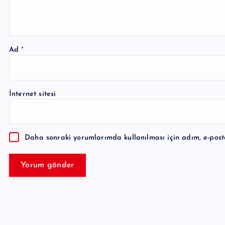
Ad
*
A
l
İnternet sitesi
t
e
r
Daha sonraki yorumlarımda kullanılması için adım, e-post
n
a
t
i
v
e
: