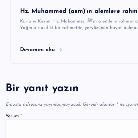
Hz. Muhammed (asm)’ın alemlere rahme
Kur’an-ı Kerim, Hz. Muhammed ﷺ'in alemlere rahmet olarak gönderildiğini ifade eder. (Enbiya Sûresi, 21/107)
Devamını oku
Bir yanıt yazın
E-posta adresiniz yayınlanmayacak.
Gerekli alanlar
*
ile işare
Yorum
*