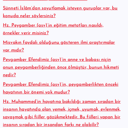
Sünneti İslâm’dan soyutlamak isteyen guruplar var, bu
konuda neler söylersiniz?
Hz. Peygamber (asv)’in eğitim metotları nasıldı,
örnekler verir misiniz?
Misvakın faydalı olduğunu gösteren ilmi araştırmalar
var mıdır?
Peygamber Efendimiz (asv)’in anne ve babası niçin
onun peygamberliğinden önce ölmüştür, bunun hikmeti
nedir?
Peygamber Efendimiz (asv)’in, peygamberlikten önceki
hayatının bir önemi yok mudur?
Hz. Muhammed’in hayatına bakıldığı zaman sıradan bir
insanın hayatında olan yemek, içmek, uyumak, evlenmek,
savaşmak gibi fiiller gözükmektedir. Bu fiilleri yapan bir
insanın sıradan bir insandan farkı ne olabilir?