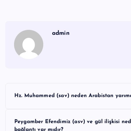
admin
Y
Hz. Muhammed (sav) neden Arabistan yarıma
a
z
ı
Peygamber Efendimiz (asv) ve gül ilişkisi nedi
bağlantı var mıdır?