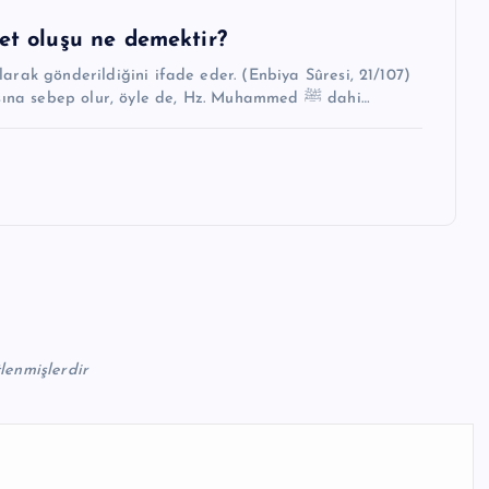
t oluşu ne demektir?
Yağmur nasıl ki bir rahmettir, yeryüzünün hayat bulmasına sebep olur, öyle de, Hz. Muhammed ﷺ dahi…
tlenmişlerdir