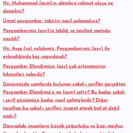
Hz. Muhammed (asm)’ın alemlere rahmet oluşu ne
demektir?
Ümmî peygamber, tabirini nasıl anlamalıyız?
Peygamberimiz (asv)’in tebliğ ve nasihat metodu
nasıldı?
Hz. Ayşe (ra) validemiz, Peygamberimiz (asv) ile
evlendiğinde kaç yaşındaydı?
Peygamber Efendimizin (asv) çok evlenmesinin
hikmetleri nelerdir?
Günümüzde camilerde bulunan sakal-ı şerifler gerçekten
Peygamber Efendimiz’e mi (asm) aittir? Bu kadar sakal-
ı şerif günümüze kadar nasıl gelmişlerdir? Diğer
taraftan bu sakal-ı şerifleri ziyaret etmek bid’at değil
midir?
Dünyadaki insanların büyük çoğunluğu ve bazı meşhur