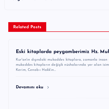
g
e
z
i
Related Posts
n
m
Eski kitaplarda peygamberimiz Hz. Muh
e
Kur'an'ın dışındaki mukaddes kitaplara, zamanla insan 
s
mukaddes kitapların değişik nüshalarında yer alan isim 
Kerim, Cenab-ı Hakk'ın…
i
Devamını oku