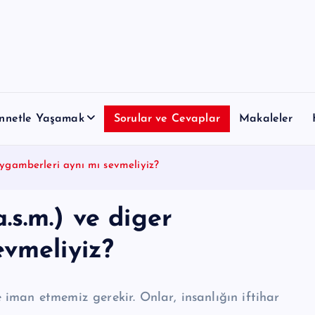
nnetle Yaşamak
Sorular ve Cevaplar
Makaleler
ygamberleri aynı mı sevmeliyiz?
s.m.) ve diger
evmeliyiz?
iman etmemiz gerekir. Onlar, insanlığın iftihar