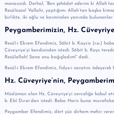
manasızdı. Derhal, “Ben şehâdet ederim ki Allah’ta
Resûlüsün! Vallahi, yaptığımı Al­lah’tan başka kim
birlikte, iki oğlu ve kavminden ya­nın­da bulunanl
Pey­gam­be­ri­mizin, Hz. Cüveyri
Resûl-i Ekrem Efendimiz, Sâbit b. Kays’a (r.a.) haber
Cüveyriye’yi kendisinden istedi. Sâbit b. Kays te
Re­sû­lal­lah! Sana onu bağışla­dım!” dedi.
Resûl-i Ekrem Efendimiz, fidye-i necatını ödeyerek Hz. 
Hz. Cüveyriye’nin, Pey­gam­be­ri­
Müslüman olan Hz. Cüveyriye’yi zevceliğe kabul e
b. Ebî Dırar’­dan istedi. Baba Haris buna muvafa­ka
Peygamber Efendimiz, dört yüz dirhem mehir vererek H