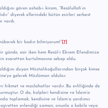
ğını gören ashab-ı ki­ram, “Re­sû­lul­lah’ın
dır” diyerek ellerindeki bütün esirleri serbest
n vardı.
mübarek bir kadın bil­miyorum!”
[7]
Bir günde, esir iken hem Resûl-i Ekrem Efendimize
nin esaretten kurtulmasına sebep oldu.
aldığını duyan Müsta­lıkoğullarından birçok kimse
edine’ye gelerek Müslüman oldular.
ı hikmet ve maslahat­lar vardır. Bu evliliğinde de
urmuştur. O da, kalpleri kendisi­ne ve İslam’a
fında toplamak, kendisine ve İslam’a yardımcı
 aşiretten evlendiği zaman, onunla o kabile veya