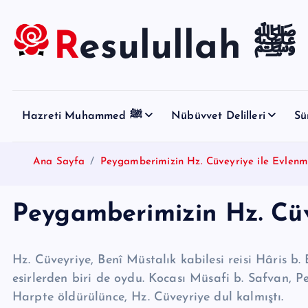
S
k
Resulullah ﷺ
i
p
t
o
Hazreti Muhammed ﷺ
Nübüvvet Delilleri
Sü
c
o
n
Ana Sayfa
Peygamberimizin Hz. Cüveyriye ile Evlenm
t
e
Peygamberimizin Hz. Cüv
n
t
Hz. Cüveyriye, Benî Müstalık kabilesi reisi Hâris b. 
esirlerden biri de oydu. Kocası Müsafi b. Safvan, P
Harpte öldürülünce, Hz. Cüveyriye dul kalmıştı.