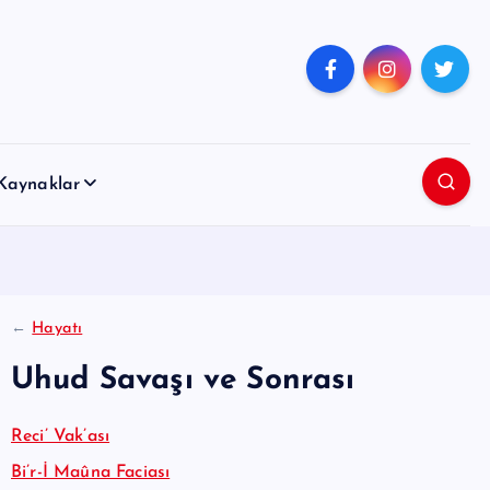
Kaynaklar
←
Hayatı
Uhud Savaşı ve Sonrası
Reci’ Vak’ası
Bi’r-İ Maûna Faciası