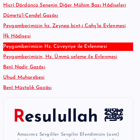
Hicrî Dördüncü Senenin Diğer Mühim Bazı Hâdiseleri
Dûmetü’l-Cendel Gazâsı
Peygamberimizin hz. Zeynep bint-i Cahş’la Evlenmesi
İfk Hâdisesi
Peygamberimizin Hz. Cüveyriye ile Evlenmesi
Peygamberimizin, Hz. Ümmü seleme ile Evlenmesi
Benî Nadir Gazâsı
Uhud Muharebesi
Benî Müstalık Gazâsı
Resulullah ﷺ
Amacımız Sevgililer Sevgilisi Efendimizin (asm)