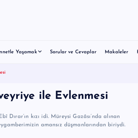
nnetle Yaşamak
Sorular ve Cevaplar
Makaleler
esi
eyriye ile Evlenmesi
Ebî Dırar’ın kızı idi. Müreysi Gazâsı’nda alınan
ey­gam­be­ri­mizin amansız düşmanlarından biriydi.