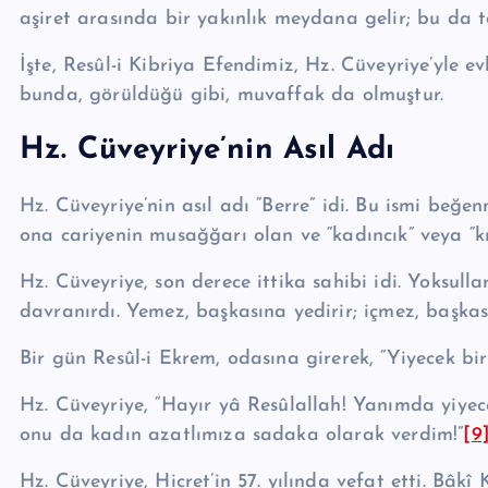
aşiret arasında bir yakınlık meydana gelir; bu da ta
İşte, Resûl-i Kibriya Efendimiz, Hz. Cüveyriye’yle
bunda, görüldüğü gibi, muvaffak da olmuştur.
Hz. Cüveyriye’nin Asıl Adı
Hz. Cüveyriye’nin asıl adı “Berre” idi. Bu ismi beğ
ona cariyenin musağğarı olan ve “kadıncık” ve­ya “k
Hz. Cüveyriye, son derece ittika sahibi idi. Yoksullar
davranırdı. Ye­mez, başkasına yedirir; içmez, baş­ka­sı
Bir gün Resûl-i Ekrem, odasına girerek, “Yiyecek bir
Hz. Cüveyriye, “Hayır yâ Re­sû­lal­lah! Yanımda yiye
onu da kadın azatlımıza sadaka olarak verdim!”
[9
Hz. Cüveyriye, Hicret’in 57. yılında vefat etti. Bâkî