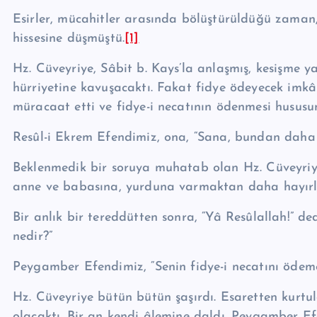
Esirler, mücahitler arasında bölüştürüldüğü zaman,
hissesine düşmüştü.
[1]
Hz. Cüveyriye, Sâbit b. Kays’la anlaşmış, kesişme ya
hürriyetine kavuşacaktı. Fakat fidye ödeyecek imk
müracaat etti ve fidye-i necatının ödenmesi husus
Resûl-i Ekrem Efendimiz, ona, “Sana, bundan daha h
Beklenmedik bir soruya muhatab olan Hz. Cüveyriye,
anne ve babasına, yurduna varmaktan daha hayırlı 
Bir anlık bir tereddütten sonra, “Yâ Re­sû­lal­lah!”
nedir?”
Peygamber Efendimiz, “Senin fidye-i necatını ödem
Hz. Cüveyriye bütün bütün şaşırdı. Esaretten kurtul
olacaktı. Bir an kendi âlemine daldı. Peygamber E