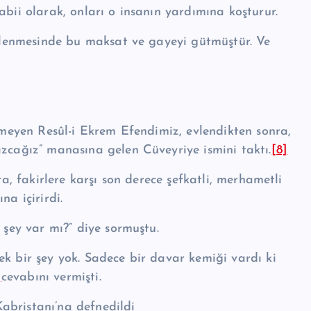
bii olarak, on­ları o insanın yardımına koşturur.
 evlenmesinde bu maksat ve gayeyi gütmüştür. Ve
enmeyen Resûl-i Ekrem Efendimiz, evlendikten sonra,
ızcağız” manasına gelen Cüveyriye ismini taktı.
[8]
a, fa­kirlere karşı son de­rece şefkatli, merhametli
na içirirdi.
 şey var mı?” diye sor­muştu.
cek bir şey yok. Sadece bir davar kemiği vardı ki
]
ce­vabını vermişti.
 Kabristanı’na defnedildi