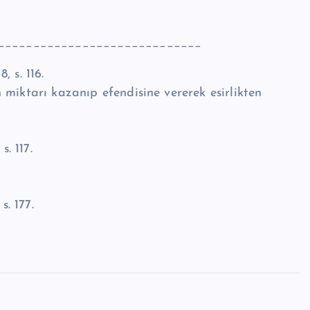
_____________________________
 8, s. 116.
miktarı kazanıp efendisine vererek esirlikten
.
 s. 117.
, s. 177.