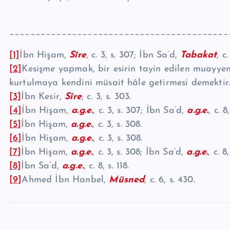
__________________________________________
[1]
İbn Hişam,
Sîre
, c. 3, s. 307; İbn Sa’d,
Tabakat
, c.
[2]
Kesişme yapmak, bir esirin tayin edilen muayyen 
kurtul­maya kendini müsait hâle getirmesi demektir
[3]
İbn Kesir,
Sîre
, c. 3, s. 303.
[4]
İbn Hişam,
a.g.e.
, c. 3, s. 307; İbn Sa’d,
a.g.e.
, c. 8,
[5]
İbn Hişam,
a.g.e.
, c. 3, s. 308.
[6]
İbn Hişam,
a.g.e.
, c. 3, s. 308.
[7]
İbn Hişam,
a.g.e.
, c. 3, s. 308; İbn Sa’d,
a.g.e.
, c. 8
[8]
İbn Sa’d,
a.g.e.
, c. 8, s. 118.
[9]
Ahmed İbn Hanbel,
Müsned
, c. 6, s. 430.