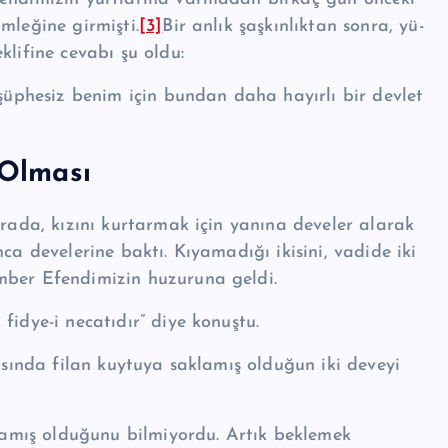
mleğine girmişti.
[3]
Bir anlık şaşkınlıktan sonra, yü­
eklifine cevabı şu oldu:
 şüp­he­siz benim için bun­dan daha hayırlı bir devlet
 Olması
ırada, kızını kurtarmak için yanına develer alarak
nca develerine baktı. Kıyamadığı ikisini, vadide iki
mber Efendimizin huzuruna geldi.
idye-i neca­tıdır” diye konuştu.
asında filan kuytuya sak­lamış olduğun iki deveyi
klamış olduğunu bilmi­yordu. Artık beklemek