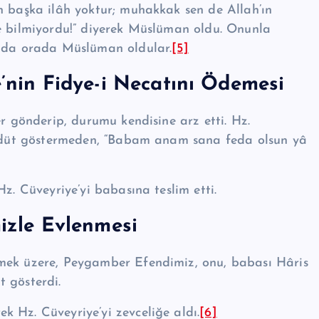
n başka ilâh yoktur; muhakkak sen de Allah’ın
se bilmiyordu!” diyerek Müslüman oldu. Onunla
ar da orada Müslüman oldular.
[5]
ye’nin Fidye-i Necatını Ödemesi
 gön­de­rip, durumu ken­disine arz etti. Hz.
reddüt göstermeden, “Babam anam sana feda olsun yâ
Cü­vey­ri­ye’­yi baba­sına teslim etti.
mizle Evlenmesi
tmek üzere, Peygamber Efendimiz, onu, babası Hâris
t gösterdi.
z. Cü­veyri­ye’­yi zev­celiğe aldı.
[6]