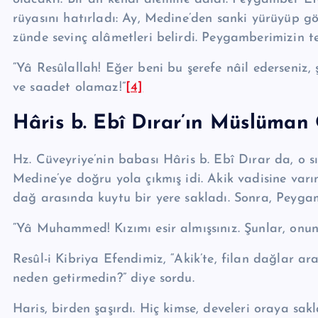
rüyasını hatırladı: Ay, Me­dine’den sanki yürüyüp gö
zünde sevinç alâmetleri belirdi. Pey­gam­be­ri­mizin t
“Yâ Re­sû­lal­lah! Eğer beni bu şerefe nâil ederseniz,
ve saadet olamaz!”
[4]
Hâris b. Ebî Dırar’ın Müslüman
Hz. Cüveyriye’nin babası Hâris b. Ebî Dırar da, o s
Medine’ye doğru yola çıkmış idi. Akik vadisine va­rı
dağ arasında kuytu bir yere sakladı. Sonra, Peyga
“Yâ Muhammed! Kızımı esir almışsınız. Şunlar, onun f
Resûl-i Kibriya Efendimiz, “Akik’te, filan dağlar ar
neden getirmedin?” diye sordu.
Haris, birden şaşırdı. Hiç kimse, develeri oraya sa