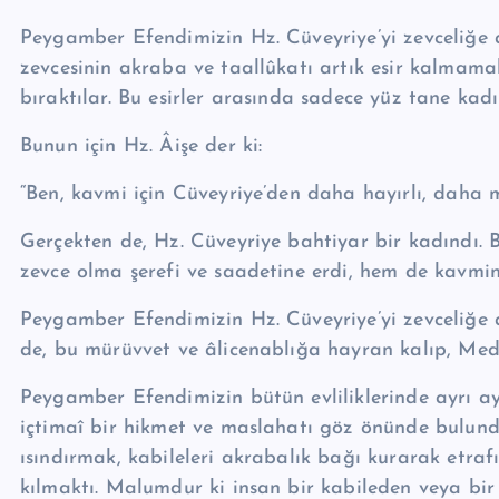
Peygamber Efendimizin Hz. Cüveyriye’yi zevceliğe aldı
zevcesinin akraba ve taallûkatı artık esir kalmamalı
bıraktılar. Bu esirler arasında sadece yüz tane kadı
Bunun için Hz. Âişe der ki:
“Ben, kavmi için Cüveyriye’den daha hayırlı, daha 
Gerçekten de, Hz. Cüveyriye bahtiyar bir kadındı. 
zevce olma şerefi ve saadetine erdi, hem de kavmi­
Peygamber Efendimizin Hz. Cüveyriye’yi zevceliğe 
de, bu mürüvvet ve âli­ce­nab­lığa hayran ka­lıp, M
Peygamber Efendimizin bütün evliliklerinde ayrı ayr
içtimaî bir hikmet ve maslaha­tı göz önünde bu­lund
ısındırmak, kabileleri akra­balık bağı kurarak etra
kılmaktı. Malumdur ki insan bir kabileden veya bir