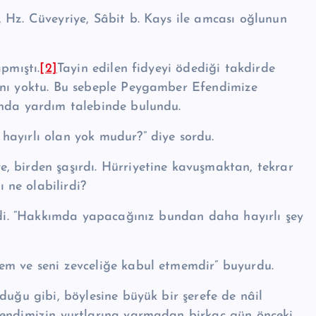
 Hz. Cü­veyriye, Sâbit b. Kays ile amcası oğlunun
pmıştı.
[2]
Tayin edilen fidyeyi ödediği takdirde
ânı yoktu. Bu sebeple Peygamber Efendimize
unda yardım talebinde bulundu.
ayırlı olan yok mu­dur?” diye sordu.
 birden şaşırdı. Hürri­yetine kavuşmaktan, tekrar
ne olabilirdi?
 dedi. “Hakkım­da yapaca­ğınız bundan daha hayırlı şey
em ve seni zevceliğe ka­bul etmemdir” buyurdu.
duğu gibi, böylesine bü­yük bir şerefe de nâil
fen­dimizin yurtlarına varmadan birkaç gün önceki