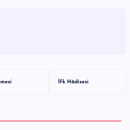
nmesi
İfk Hâdisesi