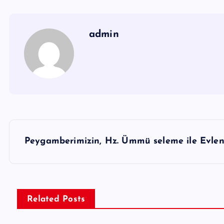
admin
Y
Peygamberimizin, Hz. Ümmü seleme ile Evle
a
z
ı
g
Related Posts
e