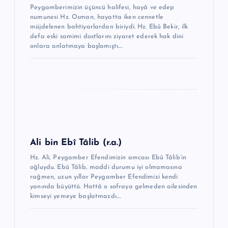
s
Peygamberimizin üçüncü halifesi, hayâ ve edep
i
numunesi Hz. Osman, hayatta iken cennetle
müjdelenen bahtiyarlardan biriydi. Hz. Ebû Bekir, ilk
defa eski samimi dostlarını ziyaret ederek hak dini
onlara anlatmaya başlamıştı.…
Ali bin Ebî Tâlib (r.a.)
Hz. Ali, Peygamber Efendimizin amcası Ebû Tâlib’in
oğluydu. Ebû Tâlib, maddi durumu iyi olmamasına
rağmen, uzun yıllar Peygamber Efendimizi ken­di
yanında büyüttü. Hattâ o sofraya gelmeden ailesinden
kimseyi yemeye baş­latmazdı.…