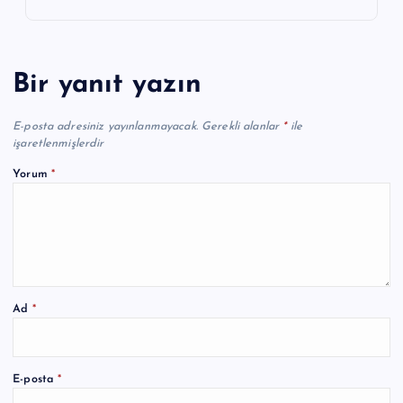
Bir yanıt yazın
E-posta adresiniz yayınlanmayacak.
Gerekli alanlar
*
ile
işaretlenmişlerdir
Yorum
*
Ad
*
A
E-posta
*
l