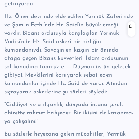
getiriyordu.
Hz. Ömer devrinde elde edilen Yermük Zaferi’nde
ve Şam’ın Fethi’nde Hz. Said’in büyük emeği
vardır. Bizans ordusuyla karşılaşılan Yermük
Vadisi’nde Hz. Said askerî bir birliğin
kumandanıydı. Savaşın en kızgın bir ânında
atağa geçen Bizans kuvvetleri, İslam ordusunun
sol kanadına taarruz etti. Düşman üstün ge­lecek
gibiydi. Mevkilerini koruyarak sebat eden
kumandanlar içinde Hz. Said de vardı. Atından
sıçrayarak askerlerine şu sözleri söyledi:
“Ciddiyet ve atıl­ganlık, dünyada insana şeref,
ahirette rahmet bahşeder. Biz ikisini de kazanma­
ya çalışalım!”
Bu sözlerle heyecana gelen mücahitler, Yermük