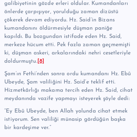
galibiyetinin gözde erleri oldular. Kumandanları
önlerde çarpışıyor, yorulduğu zaman dizüstü
çökerek devam ediyordu. Hz. Said’in Bizans
kumandanını öldürmesiyle düşman paniğe
kapıldı. Bu bozgundan istifade eden Hz. Said,
merkeze hücum etti. Pek fazla zaman geçmemişti
ki, düşman askeri, arkalarındaki nehri cesetleriyle
doldurmuştu.
[8]
Şam’ın Fethi’nden sonra ordu kumandanı Hz. Ebû
Ubeyde, Şam valiliğini Hz. Said’e teklif etti.
Hizmetkârlığı makama tercih eden Hz. Said, cihat
meydanın­da vazife yapmayı isteyerek şöyle dedi:
“Ey Ebû Ubeyde, ben Allah yolunda cihat etmek
istiyorum. Sen valiliği münasip gördüğün başka
bir kardeşime ver.”