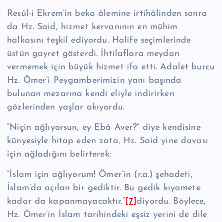
Resûl-i Ekrem’in beka âlemine irtihâlinden sonra
da Hz. Said, hizmet kerva­nının en mühim
halkasını teşkil ediyordu. Halife seçimlerinde
üstün gayret gös­terdi. İhtilaflara meydan
vermemek için büyük hizmet ifa etti. Adalet burcu
Hz. Ömer’i Peygamberimizin yanı başında
bulunan mezarına kendi eliyle indirirken
gözlerinden yaşlar akıyordu.
“Niçin ağlıyorsun, ey Ebâ Aver?” diye kendi­sine
künyesiyle hitap eden zata, Hz. Said yine davası
için ağladığını belirterek:
“İslam için ağlıyorum! Ömer’in (r.a.) şehadeti,
İslam’da açılan bir gediktir. Bu gedik kıyamete
kadar da kapanmayacaktır.”
[7]
diyordu. Böylece,
Hz. Ömer’in İslam tarihindeki eşsiz yerini de dile