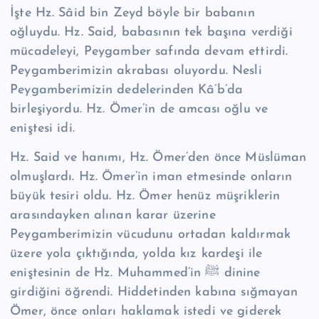
İşte Hz. Sâid bin Zeyd böyle bir babanın
oğluydu. Hz. Said, babasının tek ba­şına verdiği
mücadeleyi, Peygamber safında devam ettirdi.
Peygamberimizin akrabası oluyordu. Nesli
Peygamberimizin dedelerinden Kâ’b’da
birleşiyordu. Hz. Ömer’in de amcası oğlu ve
eniştesi idi.
Hz. Said ve hanımı, Hz. Ömer’den önce Müslüman
olmuşlardı. Hz. Ömer’in iman etmesinde onların
büyük tesiri oldu. Hz. Ömer henüz müşriklerin
arasın­dayken alınan karar üzerine
Peygamberimizin vücudunu ortadan kaldırmak
üzere yola çıktığında, yolda kız kardeşi ile
eniştesinin de Hz. Muhammed’in ﷺ dinine
girdiğini öğrendi. Hiddetinden kabına sığmayan
Ömer, önce on­ları haklamak istedi ve giderek