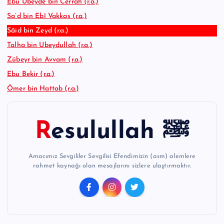
Ebû Ubeyde bin Cerrah (r.a.)
Sa’d bin Ebî Vakkas (r.a.)
Sâid bin Zeyd (r.a.)
Talha bin Ubeydullah (r.a.)
Zübeyr bin Avvam (r.a.)
Ebu Bekir (r.a.)
Ömer bin Hattab (r.a.)
Resulullah ﷺ
Amacımız Sevgililer Sevgilisi Efendimizin (asm) alemlere
rahmet kaynağı olan mesajlarını sizlere ulaştırmaktır.