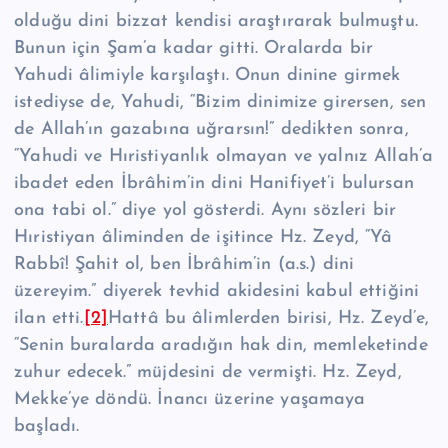
olduğu dini bizzat kendisi araştırarak bulmuştu.
Bunun için Şam’a kadar gitti. Oralarda bir
Yahudi âlimiyle karşılaştı. Onun dinine girmek
istediyse de, Yahu­di, “Bizim dinimize girersen, sen
de Allah’ın gazabına uğrar­sın!” dedikten sonra,
“Ya­­hudi ve Hıristiyanlık olmayan ve yalnız Allah’a
ibadet eden İbrâhim’in dini Ha­ni­fi­yet’i bulursan
ona tabi ol.” diye yol gösterdi. Aynı sözleri bir
Hıristiyan âliminden de işi­tince Hz. Zeyd, “Yâ
Rabbî! Şahit ol, ben İbrâhim’in (a.s.) dini
üzereyim.” diyerek tev­hid akidesini kabul ettiğini
ilan et­ti.
[2]
Hattâ bu âlimlerden birisi, Hz. Zeyd’e,
“Senin buralarda aradığın hak din, memleketinde
zuhur edecek.” müjdesini de vermişti. Hz. Zeyd,
Mekke’ye dön­dü. İnancı üzerine yaşamaya
başladı.