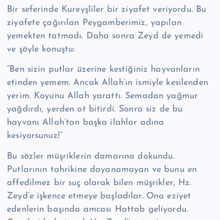
Bir seferinde Kureyşliler bir ziyafet veriyordu. Bu
ziyafete çağırılan Pey­gambe­ri­miz, yapılan
yemekten tatmadı. Daha sonra Zeyd de yemedi
ve şöyle konuştu:
“Ben sizin putlar üzerine kestiğiniz hayvanların
etinden yemem. An­cak Allah’ın is­miyle kesilenden
yerim. Koyunu Allah yarattı. Semadan yağmur
yağdırdı, yerden ot bitirdi. Sonra siz de bu
hayvanı Allah’tan başka ilahlar adına
kesiyorsunuz!”
Bu sözler müşriklerin damarına dokundu.
Putlarının tahrikine dayanamayan ve bunu en
affedilmez bir suç olarak bilen müşrikler, Hz.
Zeyd’e işkence etmeye başladılar. Ona eziyet
edenlerin başında amcası Hattab geliyordu.