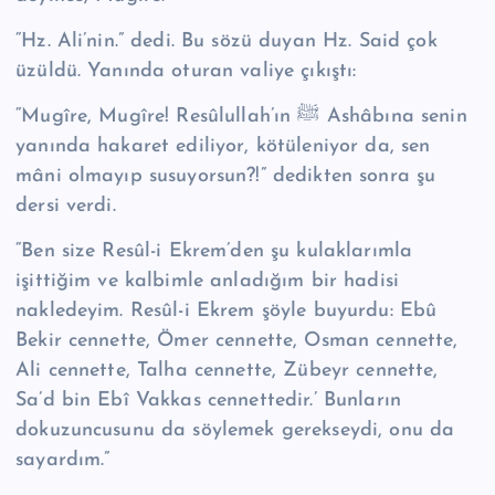
“Hz. Ali’nin.” dedi. Bu sözü duyan Hz. Said çok
üzüldü. Yanında oturan valiye çıkış­tı:
“Mugîre, Mugîre! Re­sû­lul­lah’ın ﷺ Ashâbına senin
yanında hakaret edi­liyor, kötüleniyor da, sen
mâni olmayıp susuyorsun?!” dedikten sonra şu
dersi verdi.
“Ben size Resûl-i Ekrem’den şu kulaklarımla
işittiğim ve kalbimle anladığım bir hadisi
nakledeyim. Resûl-i Ekrem şöyle buyurdu: Ebû
Bekir cennette, Ömer cennette, Osman cennette,
Ali cennette, Talha cennette, Zübeyr cen­nette,
Sa’d bin Ebî Vakkas cennettedir.’ Bunların
dokuzuncusunu da söylemek gerekseydi, onu da
sayardım.”