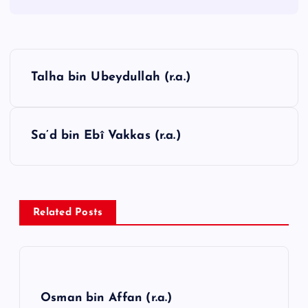
Y
Talha bin Ubeydullah (r.a.)
a
z
ı
Sa’d bin Ebî Vakkas (r.a.)
g
e
z
Related Posts
i
n
m
e
Osman bin Affan (r.a.)