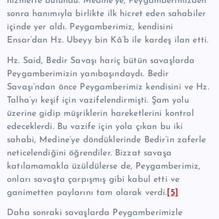
hizmette bulun­du. Medine’ye, Peygamberimizden
sonra hanımıyla birlikte ilk hicret eden sahabiler
içinde yer aldı. Peygamberimiz, kendisini
Ensar’dan Hz. Ubeyy bin Kâ’b ile kardeş ilan etti.
Hz. Said, Bedir Savaşı hariç bütün savaşlarda
Peygamberimizin yanıbaşındaydı. Bedir
Savaşı’ndan önce Peygamberimiz kendisini ve Hz.
Talha’yı keşif için vazifelendirmişti. Şam yolu
üzerine gidip müşriklerin hareketlerini kontrol
edeceklerdi. Bu vazife için yola çıkan bu iki
sahabi, Medine’ye döndüklerinde Bedir’in zaferle
neticelendiği­ni öğrendiler. Bizzat savaşa
katılamamakla üzüldülerse de, Peygamberimiz,
onları savaşta çarpışmış gibi kabul etti ve
ganimet­ten paylarını tam olarak verdi.
[5]
Daha sonraki savaşlarda Peygamberimizle