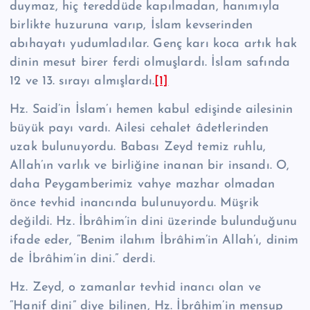
duymaz, hiç tereddüde kapılmadan, hanımıyla
birlikte huzuruna varıp, İslam kev­serinden
abıhayatı yudumladılar. Genç karı koca artık hak
di­nin mesut birer ferdi ol­muşlardı. İslam safında
12 ve 13. sırayı al­mışlardı.
[1]
Hz. Said’in İslam’ı hemen kabul edişinde ailesinin
büyük payı vardı. Ailesi cehalet âdetlerinden
uzak bulunuyordu. Babası Zeyd temiz ruhlu,
Allah’ın var­lık ve birliğine inanan bir insandı. O,
daha Peygamberimiz vahye mazhar olma­dan
önce tevhid inancında bulunuyordu. Müşrik
değildi. Hz. İbrâhim’in dini üzerinde bulunduğunu
ifade eder, “Benim ilahım İbrâhim’in Allah’ı, dinim
de İbrâhim’in dini.” derdi.
Hz. Zeyd, o zamanlar tevhid inancı olan ve
“Hanif dini” diye bilinen, Hz. İbrâhim’in mensup