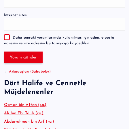
t
e
İnternet sitesi
r
n
a
Daha sonraki yorumlarımda kullanılması için adım, e-posta
t
adresim ve site adresim bu tarayıcıya kaydedilsin.
i
v
e
:
←
Arkadaşları (Sahabeler)
Dört Halife ve Cennetle
Müjdelenenler
Osman bin Affan (r.a.)
Ali bin Ebî Tâlib (r.a.)
Abdurrahman bin Avf (r.a.)