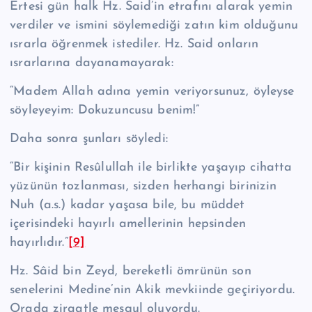
Ertesi gün halk Hz. Said’in etrafını alarak yemin
verdiler ve ismini söyleme­diği zatın kim olduğunu
ısrarla öğrenmek istediler. Hz. Said onların
ısrarlarına dayanamayarak:
“Madem Allah adına yemin veriyorsunuz, öyleyse
söyleye­yim: Dokuzuncusu benim!”
Daha sonra şunları söyledi:
“Bir kişinin Re­sû­lul­lah ile birlikte yaşayıp cihatta
yüzünün tozlanması, sizden herhangi birinizin
Nuh (a.s.) kadar yaşasa bile, bu müddet
içerisindeki hayırlı amellerinin hep­sinden
hayırlıdır.”
[9]
Hz. Sâid bin Zeyd, bereketli ömrünün son
senelerini Medine’nin Akik mev­kiinde geçiriyordu.
Orada ziraatle meşgul oluyordu.