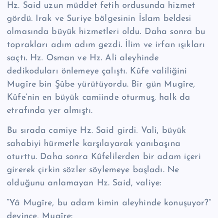
Hz. Said uzun müddet fetih ordusunda hizmet
gördü. Irak ve Suriye bölgesi­nin İslam beldesi
olmasında büyük hizmetleri oldu. Daha sonra bu
toprakları adım adım gezdi. İlim ve irfan ışıkları
saçtı. Hz. Osman ve Hz. Ali aleyhinde
dedikoduları önlemeye çalıştı. Kûfe valiliğini
Mugîre bin Şûbe yürütüyordu. Bir gün Mugîre,
Kûfe’nin en büyük camiinde oturmuş, halk da
etrafında yer almıştı.
Bu sırada camiye Hz. Said girdi. Vali, büyük
sahabiyi hürmetle karşılayarak yanı­ba­şına
oturttu. Daha sonra Kûfelilerden bir adam içeri
girerek çirkin sözler söylemeye başladı. Ne
olduğunu anlamayan Hz. Said, valiye:
“Yâ Mugîre, bu adam kimin aleyhinde konuşuyor?”
deyince, Mugîre: