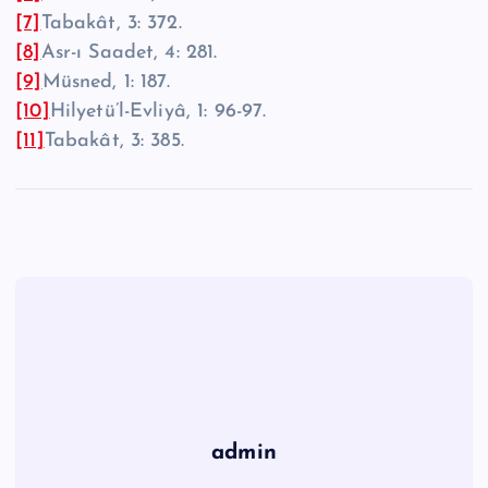
[7]
Tabakât, 3: 372.
[8]
Asr-ı Saadet, 4: 281.
[9]
Müsned, 1: 187.
[10]
Hilyetü’l-Evliyâ, 1: 96-97.
[11]
Tabakât, 3: 385.
admin