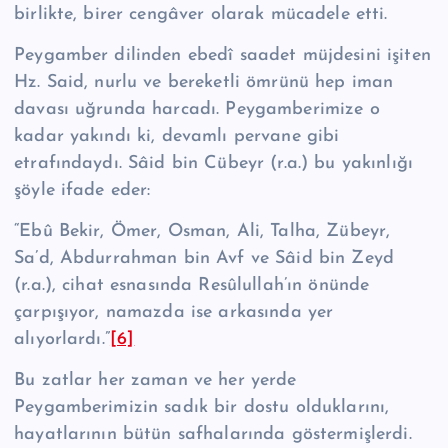
birlikte, birer cengâver olarak mücadele etti.
Peygamber dilinden ebedî saadet müjdesini işiten
Hz. Said, nurlu ve bereket­li ömrünü hep iman
davası uğrunda harcadı. Peygamberimize o
kadar yakındı ki, devamlı pervane gibi
etrafındaydı. Sâid bin Cübeyr (r.a.) bu yakınlığı
şöyle ifade eder:
“Ebû Bekir, Ömer, Osman, Ali, Talha, Zübeyr,
Sa’d, Abdurrahman bin Avf ve Sâid bin Zeyd
(r.a.), cihat esnasında Re­sû­lul­lah’ın önünde
çarpışıyor, namaz­da ise arkasında yer
alıyorlardı.”
[6]
Bu zatlar her zaman ve her yerde
Peygamberimizin sadık bir dostu olduklarını,
hayatlarının bütün safhalarında göstermişler­di.