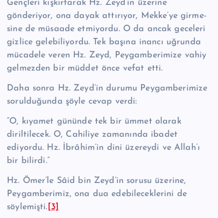
Gençleri kış­kırtarak Hz. Zeyd’in üzerine
gönderiyor, ona dayak attırıyor, Mekke’ye girme­
sine de müsaade etmiyordu. O da ancak geceleri
gizlice gelebiliyordu. Tek ba­şına inancı uğrunda
mücadele veren Hz. Zeyd, Peygamberimize vahiy
gelmez­den bir müddet önce vefat etti.
Daha sonra Hz. Zeyd’in durumu Peygamberimize
sorulduğunda şöyle cevap verdi:
“O, kıyamet gününde tek bir ümmet olarak
diriltilecek. O, Cahiliye za­manında ibadet
ediyordu. Hz. İbrâhim’in dini üzereydi ve Allah’ı
bir bilirdi.”
Hz. Ömer’le Sâid bin Zeyd’in sorusu üzerine,
Peygamberimiz, ona dua edebile­cek­lerini de
söylemişti.
[3]