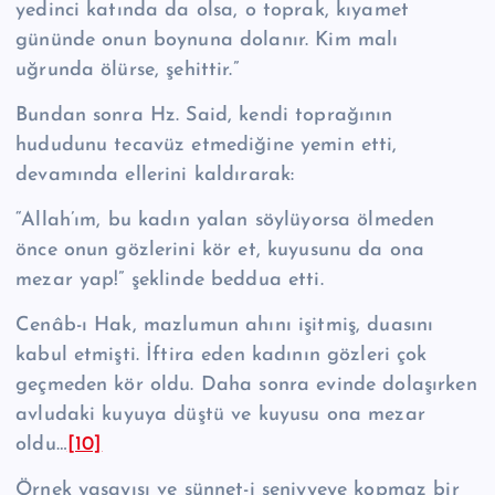
yedinci katında da olsa, o toprak, kıyamet
gününde onun boynuna dolanır. Kim malı
uğrunda ölürse, şehittir.”
Bundan sonra Hz. Said, kendi toprağının
hududunu tecavüz etmediğine ye­min etti,
devamında ellerini kaldırarak:
“Allah’ım, bu kadın yalan söylüyorsa ölmeden
önce onun gözlerini kör et, kuyusunu da ona
mezar yap!” şeklinde bed­dua etti.
Cenâb-ı Hak, mazlumun ahını işitmiş, duasını
kabul etmişti. İftira eden kadı­nın gözleri çok
geçmeden kör oldu. Daha sonra evinde dolaşırken
avludaki ku­yuya düştü ve kuyusu ona mezar
oldu…
[10]
Örnek yaşayışı ve sünnet-i seniyyeye kopmaz bir