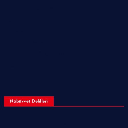
Hazreti Muhammed’in ﷺ Hayatı
Ailesi
Sahabeler
Hakkında Ne Dediler?
Peygamberimizin ﷺ Örnek Ahlakı
Makaleler
Sorular ve Cevaplar
Nübüvvet Delilleri
Peygamberimizin (sav) Mucizeleri