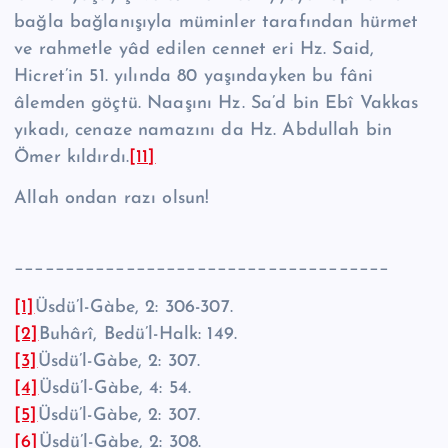
bağla bağlanışıyla müminler tarafından hürmet
ve rahmetle yâd edilen cennet eri Hz. Said,
Hicret’in 51. yı­lında 80 yaşındayken bu fâni
âlemden göçtü. Naaşını Hz. Sa’d bin Ebî Vakkas
yı­kadı, cenaze namazını da Hz. Abdullah bin
Ömer kıldırdı.
[11]
Allah ondan razı olsun!
_____________________________________
[1]
Üsdü’l-Gàbe, 2: 306-307.
[2]
Buhârî, Bedü’l-Halk: 149.
[3]
Üsdü’l-Gàbe, 2: 307.
[4]
Üsdü’l-Gàbe, 4: 54.
[5]
Üsdü’l-Gàbe, 2: 307.
[6]
Üsdü’l-Gàbe, 2: 308.