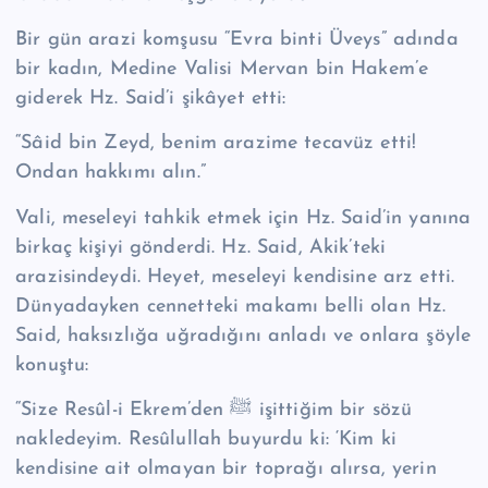
Bir gün arazi komşusu “Evra binti Üveys” adında
bir kadın, Medine Valisi Mervan bin Hakem’e
giderek Hz. Said’i şikâyet etti:
“Sâid bin Zeyd, benim arazime tecavüz etti!
Ondan hakkımı alın.”
Vali, meseleyi tahkik etmek için Hz. Said’in yanına
birkaç kişiyi gönderdi. Hz. Said, Akik’teki
arazisindeydi. Heyet, meseleyi kendisine arz etti.
Dünyadayken cennetteki makamı belli olan Hz.
Said, haksızlığa uğradığını anladı ve on­lara şöyle
konuştu:
“Size Resûl-i Ekrem’den ﷺ işittiğim bir sözü
nakledeyim. Re­sû­lul­lah buyurdu ki: ‘Kim ki
kendisine ait olmayan bir toprağı alırsa, yerin