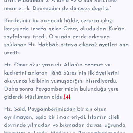
artık Müslüman’ız. Allah’a ve O’nun Resûl’üne
iman ettik. Dinimizden de dönecek değiliz.”
Kardeşinin bu acınacak hâlde, cesurca çıkışı
karşısında insafa gelen Ömer, okudukları Kur’ân
sayfalarını istedi. O sırada perde arkasına
saklanan Hz. Habbâb ortaya çıkarak âyetleri ona
uzattı.
Hz. Ömer okur yazardı. Allah’ın azamet ve
kudretini anlatan Tâhâ Sûresi’nin ilk âyetlerini
okuyunca kalbinin yumuşadığını hissediyordu.
Daha sonra Pey­gamberimizin bulunduğu yere
giderek Müslüman oldu.
[4]
Hz. Said, Peygamberimizden bir an olsun
ayrılmayan, eşsiz bir iman eriydi. İslam’ın çileli
devrinde yılmadan ve bıkmadan davası uğrunda