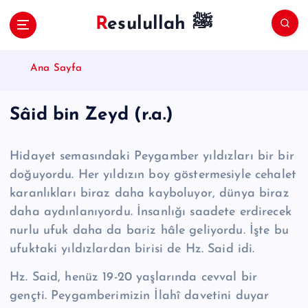
S
Resulullah ﷺ
k
i
p
Ana Sayfa
t
o
c
Sâid bin Zeyd (r.a.)
o
n
t
Hidayet semasındaki Peygamber yıldızları bir bir
e
doğuyordu. Her yıldızın boy göstermesiyle cehalet
n
karanlıkları biraz daha kayboluyor, dünya biraz
t
daha ay­dınlanı­yor­du. İnsanlığı saadete erdirecek
nurlu ufuk daha da bariz hâle geliyor­du. İşte bu
ufuktaki yıldızlardan birisi de Hz. Said idi.
Hz. Said, henüz 19-20 yaşlarında cevval bir
gençti. Peygamberimizin İlahî davetini du­yar