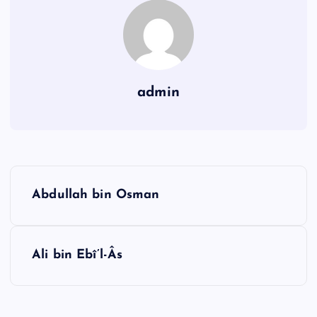
admin
Y
Abdullah bin Osman
a
z
ı
Ali bin Ebî’l-Âs
g
e
z