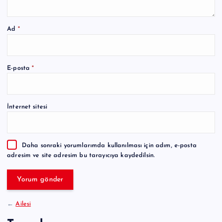
Ad
*
A
E-posta
*
l
t
e
İnternet sitesi
r
n
a
Daha sonraki yorumlarımda kullanılması için adım, e-posta
t
adresim ve site adresim bu tarayıcıya kaydedilsin.
i
v
e
:
←
Ailesi