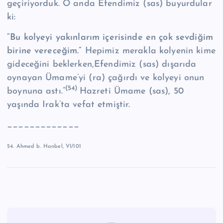
geçiriyorduk. O anda Efendimiz (sas) buyurdular
ki:
“Bu kolyeyi yakınlarım içerisinde en çok sevdiğim
birine vereceğim.”
Hepimiz merakla kolyenin kime
gideceğini beklerken,Efendimiz (sas) dışarıda
oynayan Ümame’yi (ra) çağırdı ve kolyeyi onun
(54)
boynuna astı.”
Hazreti Ümame (sas), 50
yaşında Irak’ta vefat etmiştir.
_____________
54. Ahmed b. Hanbel, VI/101