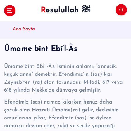
S
Resulullah ﷺ
k
i
p
Ana Sayfa
t
o
c
Ümame bint Ebî’l-Âs
o
n
t
Ümame bint Ebî’l-Âs. İsminin anlamı; “annecik,
e
küçük anne” demektir. Efendimiz’in (sas) kızı
n
Zeyneb’ten (ra) olan torunudur. Miladi, 617 veya
t
618 yılında Mekke’de dünyaya gelmiştir.
Efendimiz (sas) namaz kılarken henüz daha
çocuk olan Hazreti Ümame(ra) gelir, dedesinin
omuzlarına çıkar; Efendimiz (sas) ise öylece
namaza devam eder, rukü ve secde yapacağı