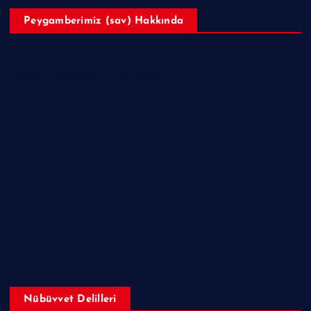
Peygamberimiz (sav) Hakkında
Hazreti Muhammed’in ﷺ Hayatı
Ailesi
Sahabeler
Hakkında Ne Dediler?
Peygamberimizin ﷺ Örnek Ahlakı
Makaleler
Sorular ve Cevaplar
Nübüvvet Delilleri