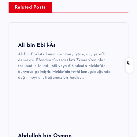
Related Posts
i
n
m
e
Ali bin Ebî’l-Âs
s
Ali bin Ebî’l-Âs. İsminin anlamı; “yüce, ulu, şerefli”
i
demektir. Efendimiz’in (sas) kızı Zeyneb’ten olan
torunudur. Miladi, 615 veya 616 yılında Mekke’de
dünyaya gelmiştir. Mekke’nin fethi konuşulduğunda
değinmeyi unuttuğumuz bir hadise…
Abdullah bin Osman