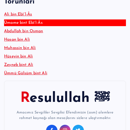
Torunları
Ali bin Ebî’l-Âs
Ümame bint Ebî’l-Âs
Abdullah bin Osman
Hasan bin Ali
Muhassin bin Ali
Hüseyin bin Ali
Zeyneb bint Ali
Ümmü Gülsüm bint Ali
Resulullah ﷺ
Amacımız Sevgililer Sevgilisi Efendimizin (asm) alemlere
rahmet kaynağı olan mesajlarını sizlere ulaştırmaktır.