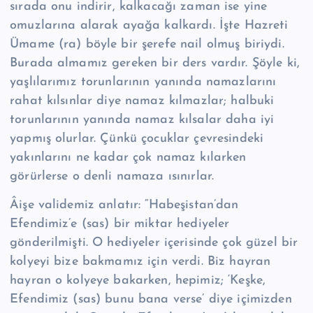
sırada onu indirir, kalkacağı zaman ise yine
omuzlarına alarak ayağa kalkardı. İşte Hazreti
Ümame (ra) böyle bir şerefe nail olmuş biriydi.
Burada almamız gereken bir ders vardır. Şöyle ki,
yaşlılarımız torunlarının yanında namazlarını
rahat kılsınlar diye namaz kılmazlar; halbuki
torunlarının yanında namaz kılsalar daha iyi
yapmış olurlar. Çünkü çocuklar çevresindeki
yakınlarını ne kadar çok namaz kılarken
görürlerse o denli namaza ısınırlar.
Âişe validemiz anlatır: “Habeşistan’dan
Efendimiz’e (sas) bir miktar hediyeler
gönderilmişti. O hediyeler içerisinde çok güzel bir
kolyeyi bize bakmamız için verdi. Biz hayran
hayran o kolyeye bakarken, hepimiz; ‘Keşke,
Efendimiz (sas) bunu bana verse’ diye içimizden