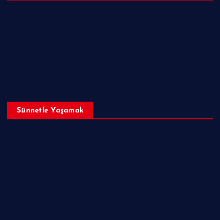
Peygamberimizin (sav) Mucizeleri
Nübüvvet Delilleri
İncil, Tevrat ve Zeburda Hazreti Muhammed (sav)
Sünnetle Yaşamak
Dualar & Zikirler
Her Güne Bir Sünnet
Bir günü, Hazreti Muhammed gibi yaşamak.
Hayatı, Hazreti Muhammed gibi yaşamak.