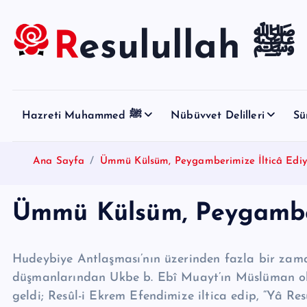
S
k
Resulullah ﷺ
i
p
t
o
Hazreti Muhammed ﷺ
Nübüvvet Delilleri
Sü
c
o
n
Ana Sayfa
Ümmü Külsüm, Peygamberimize İlticâ Ediy
t
e
Ümmü Külsüm, Peygamber
n
t
Hudeybiye Antlaşması’nın üzerinden fazla bir zaman 
düşmanlarından Ukbe b. Ebî Muayt’ın Müs­lüman o
geldi; Resûl-i Ek­rem Efen­dimize iltica edip, “Yâ Re­