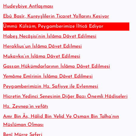
Hudeybiye Antlaşması
Ebû Basîr, Kureyşlilerin Ticaret Yollarını Kesiyor
Ümmü Külsüm, Peygamberimize İlticâ Ediyor
Habeş Necâşisi’nin İslâma Dâvet Edilmesi
Heraklius’un İslâma Dâvet Edilmesi
Mukavkıs’ın İslâma Dâvet Edilmesi
Gassan Hükümdarlarının İslâma Dâvet Edilmesi
Yemâme Emîrinin İslâma Dâvet Edilmesi
Peygamberimizin Hz. Safiyye ile Evlenmesi
Hicretin Yedinci Senesinin Diğer Bazı Önemli Hâdiseleri
Hz. Zeynep’in vefâtı
Amr Bin Âs, Hâlid Bin Velid Ve Osman Bin Talha’nın
Müslüman Olması
Benî Mürre Seferi