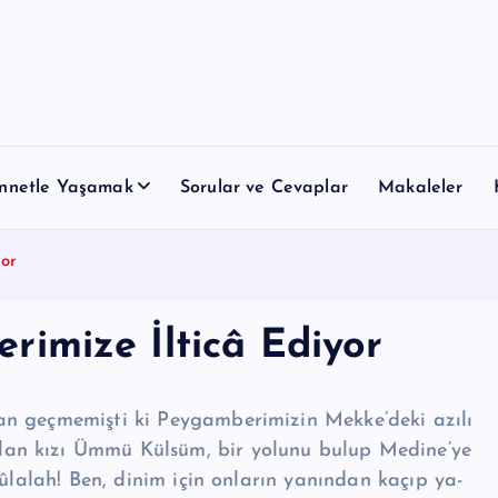
nnetle Yaşamak
Sorular ve Cevaplar
Makaleler
or
imize İlticâ Ediyor
geç­memişti ki Pey­gam­be­ri­mizin Mekke’deki azılı
lan kızı Ümmü Külsüm, bir yolunu bulup Medine’ye
sû­lal­ah! Ben, dinim için onların yanın­dan kaçıp ya­