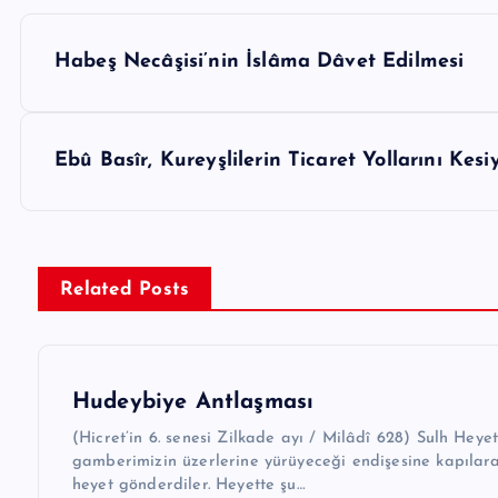
Y
Habeş Necâşisi’nin İslâma Dâvet Edilmesi
a
z
ı
Ebû Basîr, Kureyşlilerin Ticaret Yollarını Kesi
g
e
z
Related Posts
i
n
m
Hudeybiye Antlaşması
e
(Hicret’in 6. senesi Zilkade ayı / Milâdî 628) Sulh Heyeti
gam­be­ri­mizin üzerle­rine yürüyeceği endişesine kapılar
s
heyet gönderdiler. Heyette şu…