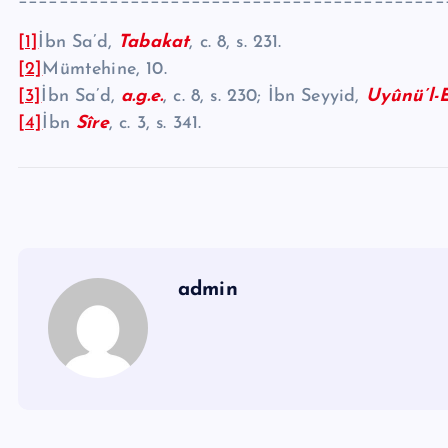
[1]
İbn Sa’d,
Tabakat
, c. 8, s. 231.
[2]
Mümtehine, 10.
[3]
İbn Sa’d,
a.g.e.
, c. 8, s. 230; İbn Seyyid,
Uyûnü’l-
[4]
İbn
Sîre
, c. 3, s. 341.
admin