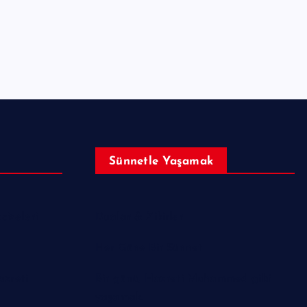
Sünnetle Yaşamak
izeleri
Dualar & Zikirler
Her Güne Bir Sünnet
azreti
Bir günü, Hazreti Muhammed gibi
yaşamak.