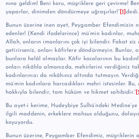
nına geldim! Beni koru, müş­riklere geri çevirme! Beni
yaparlar, dinimden döndürmeye uğ­ra­şır­lar!”
[1]
de­di.
Bunun üzerine inen ayet, Peygamber Efendimizin nası
edenler! (Kendi ifadelerince) mü’min kadınlar, muha
Allah, onların imanlarını çok iyi bilendir. Fakat si
geti­rir­seniz, onları kâfirlere dön­dür­meyin. Bunlar,
bunlara helâl olmazlar. Kâfir kocalarının bu kadınlar
onları nikâhla almanızda, mehir­le­ri­ni verdiğiniz ta
kadınlarını­zı da nikâhınız altında tutmayın. Verdiğin
mü’min kadınlara harcadıkları mehri istesinler. Bu, 
hakkıyla bilendir, tam hüküm ve hikmet sa­hibidir.”
[
Bu ayet-i kerime, Hudeybiye Sulhü’ndeki Medine’ye h
ilgili maddenin, erkeklere mahsus olduğunu, dolayı
koyuyordu.
Bunun üzerine, Peygamber Efendimiz, müşriklerin ara