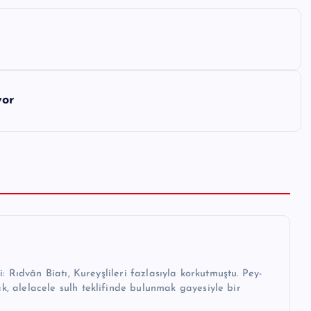
yor
: Rıdvân Biatı, Ku­reyşlileri fazlasıyla korkutmuştu. Pey­
ak, alelacele sulh teklifinde bulunmak gaye­siyle bir