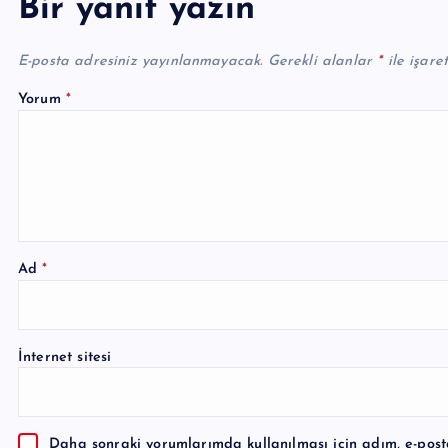
Bir yanıt yazın
E-posta adresiniz yayınlanmayacak.
Gerekli alanlar
*
ile işare
Yorum
*
Ad
*
A
l
İnternet sitesi
t
e
r
Daha sonraki yorumlarımda kullanılması için adım, e-post
n