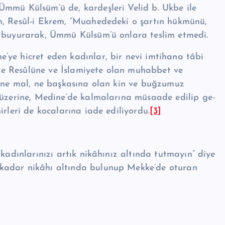
Ümmü Külsüm’ü de, kardeşleri Velid b. Ukbe ile
, Re­sûl-i Ekrem, “Muahededeki o şartın hük­mü­nü,
” buyurarak, Ümmü Kül­süm’ü on­lara teslim etmedi.
ye hicret eden kadın­lar, bir nevi imtihana tâbi
a ve Re­sûlüne ve İslamiyete olan muhabbet ve
a, ne mal, ne başkasına olan kin ve buğzumuz
n üzerine, Medine’de kalmalarına müsaade edilip ge­
­le­ri de kocala­rına iade ediliyordu.
[3]
adınlarınızı artık ni­kâ­hınız altında tutmayın” diye
 kadar nikâhı altında bulunup Mekke’de oturan
______________