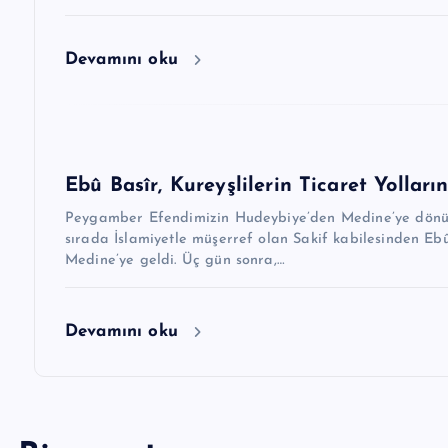
i
Devamını oku
Ebû Basîr, Kureyşlilerin Ticaret Yolları
Peygamber Efendimizin Hudeybiye’den Medine’ye dönüş
sırada İslamiyetle müşerref olan Sakif kabilesinden Ebû
Medine’ye geldi. Üç gün sonra,…
Devamını oku