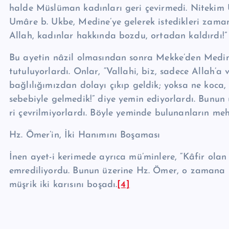
halde Müslüman kadınları geri çevirmedi. Nite­kim 
Umâre b. Ukbe, Me­di­ne’ye gelerek istedikleri zaman
Allah, kadınlar hakkında boz­du, ortadan kaldırdı!
Bu ayetin nâzil olmasından sonra Mekke’den Medine’
tutuluyorlardı. Onlar, “Vallahi, biz, sadece Allah’
bağlılığımızdan dolayı çıkıp geldik; yok­sa ne koc
sebebiyle gelme­dik!” diye yemin ediyorlardı. Bunu
ri çevrilmiyorlardı. Böyle yeminde bulunanların me­hir
Hz. Ömer’in, İki Hanımını Boşaması
İnen ayet-i kerimede ayrıca mü’minlere, “Kâfir olan k
emrediliyordu. Bunun üzerine Hz. Ömer, o za­ma­na
müşrik iki karısını bo­şadı.
[4]
__________________________________________