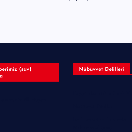
erimiz (sav)
Nübüvvet Delilleri
a
Peygamberimizin (sav) Muc
Hazreti Muhammed’in ﷺ Hayatı
Nübüvvet Delilleri
İncil, Tevrat ve Zeburda H
Muhammed (sav)