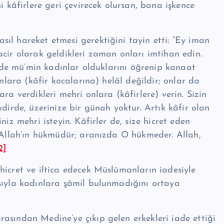
 kâfirlere geri çe­vi­recek olur­san, bana işkence
l hareket etmesi ge­rektiğini tayin etti: “Ey iman
cir olarak geldikleri zaman onları imtihan edin.
z de mü’­min kadınlar olduklarını öğrenip kanaat
 onlara (kâfir kocalarına) helâl de­ğildir; onlar da
a ver­dik­leri mehri onlara (kâfirlere) verin. Sizin
kdirde, üze­rinize bir günah yoktur. Artık kâfir olan
iz mehri isteyin. Kâfirler de, size hic­ret eden
Al­lah’ın hükmü­dür; aranızda O hük­meder. Allah,
2]
ic­ret ve iltica edecek Müslümanların iadesiyle
­sıyla kadınlara şâmil bulunmadığını ortaya
­sından Medine’ye çı­kıp gelen erkekleri iade ettiği