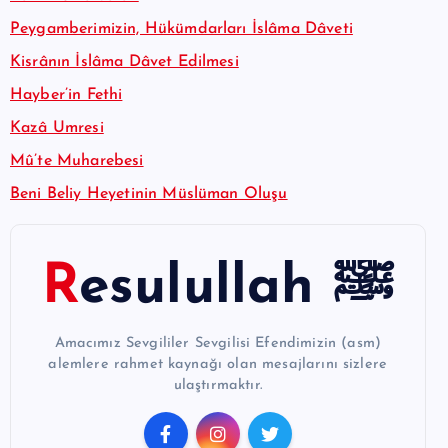
Peygamberimizin, Hükümdarları İslâma Dâveti
Kisrânın İslâma Dâvet Edilmesi
Hayber’in Fethi
Kazâ Umresi
Mû’te Muharebesi
Beni Beliy Heyetinin Müslüman Oluşu
Resulullah ﷺ
Amacımız Sevgililer Sevgilisi Efendimizin (asm)
alemlere rahmet kaynağı olan mesajlarını sizlere
ulaştırmaktır.