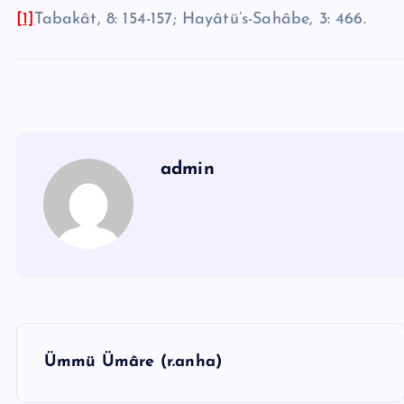
[1]
Tabakât, 8: 154-157; Hayâtü’s-Sahâbe, 3: 466.
admin
Y
Ümmü Ümâre (r.anha)
a