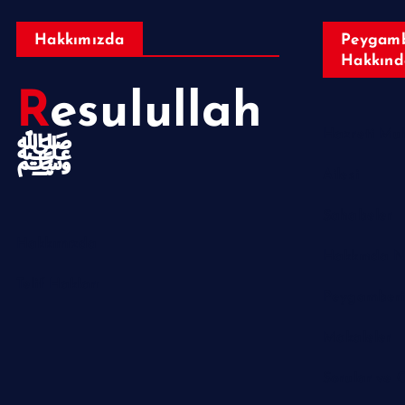
Hakkımızda
Peygamb
Hakkınd
Resulullah
ﷺ
Ailesi
Sahabeler
Hakkımızda
Hakkında N
Telif Hakları
Makaleler
Sorular ve 