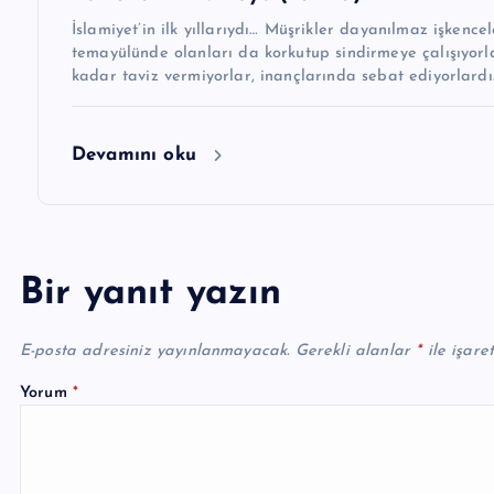
İslamiyet’in ilk yıllarıydı… Müşrikler dayanılmaz işken
temayülünde olanları da korkutup sindir­meye çalışıyorl
kadar taviz vermiyorlar, inançlarında sebat ediyorlardı
Devamını oku
Bir yanıt yazın
E-posta adresiniz yayınlanmayacak.
Gerekli alanlar
*
ile işare
Yorum
*