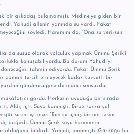
:
cek bir arkadaş bulamamıştı. Medine’ye giden bir
kendi. Yahudi ailenin yanında su vardı. Fakat
eyeceğini söyledi. Hanımını da, “Ona su verirsen
tlarda susuz olarak yolcu­luk yapmak Ümmü Şerik’i
 zorlukla konuşabiliyordu. Bu durum Yahudi’yi
n döneceğini tahmin ediyordu. Fakat Ümmü Şerik
bir zaman tercih etmeyecek kadar kuvvetli bir
 yardım göndere­ceğine de inancı sonsuzdu.
n mükâfatını gördü. Her­kesin uyuduğu bir sırada
i. Aldı, içti. Suya kanmıştı. Biraz sonra yol
gür sesini işitince, “Ben su içmiş birinin sesini
Kızdı, bağırdı. Ümmü Şerik suyu hanımının
r olduğunu bildirdi. Ya­hudi, inanmıştı. Gördüğü bu