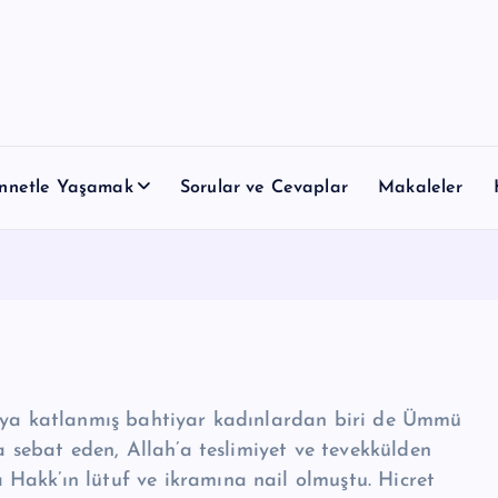
nnetle Yaşamak
Sorular ve Cevaplar
Makaleler
ntıya katlanmış bahtiyar kadın­lardan biri de Ümmü
a sebat eden, Allah’a teslimiyet ve tevekkülden
Hakk’ın lütuf ve ikramına nail olmuştu. Hicret