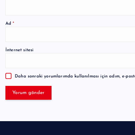
Ad
*
A
l
İnternet sitesi
t
e
r
Daha sonraki yorumlarımda kullanılması için adım, e-post
n
a
t
i
v
e
: