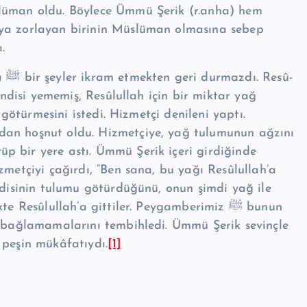
slüman oldu. Böylece Ümmü Şerik (r.anha) hem
aya zorlayan birinin Müslüman olmasına sebep
.
sû­
ndisi yememiş, Re­sû­lul­lah için bir miktar yağ
’a götürmesini istedi. Hizmetçi denileni yaptı.
dan hoşnut oldu. Hizmetçiye, yağ tulumu­nun ağzını
p bir yere astı. Ümmü Şerik içeri girdiğinde
etçiyi çağırdı, “Ben sana, bu yağı Re­sû­lul­lah’a
endisinin tulumu götürdüğünü, onun şimdi yağ ile
­sû­lul­lah’a gittiler. Peygambe­rimiz ﷺ bunun
ı bağla­mamalarını tembihledi. Ümmü Şerik sevinçle
n peşin mükâfatıydı.
[1]