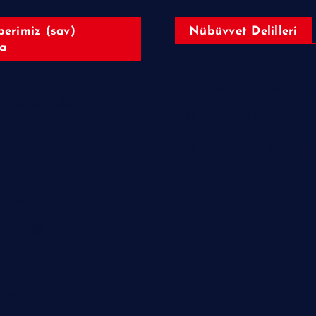
erimiz (sav)
Nübüvvet Delilleri
a
Peygamberimizin (sav) Muc
Hazreti Muhammed’in ﷺ Hayatı
Nübüvvet Delilleri
İncil, Tevrat ve Zeburda H
Muhammed (sav)
e Dediler?
Peygamberimizin ﷺ Örnek Ahlakı
Cevaplar