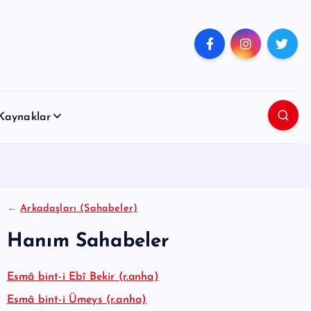
Kaynaklar
←
Arkadaşları (Sahabeler)
Hanım Sahabeler
Esmâ bint-i Ebî Bekir (r.anha)
Esmâ bint-i Ümeys (r.anha)