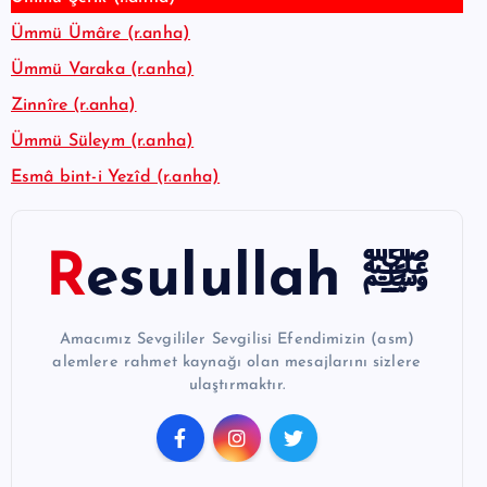
Ümmü Ümâre (r.anha)
Ümmü Varaka (r.anha)
Zinnîre (r.anha)
Ümmü Süleym (r.anha)
Esmâ bint-i Yezîd (r.anha)
Resulullah ﷺ
Amacımız Sevgililer Sevgilisi Efendimizin (asm)
alemlere rahmet kaynağı olan mesajlarını sizlere
ulaştırmaktır.