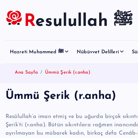
S
k
Resulullah ﷺ
i
p
t
o
Hazreti Muhammed ﷺ
Nübüvvet Delilleri
Sü
c
o
n
Ana Sayfa
Ümmü Şerik (r.anha)
t
e
Ümmü Şerik (r.anha)
n
t
Re­sû­lul­lah’a iman etmiş ve bu uğurda birçok sıkı
Şerik’ti (r.anha). Bütün sıkıntılara rağmen inancınd
ayrılmayan bu mübarek kadın, birkaç defa Cenâb-ı 