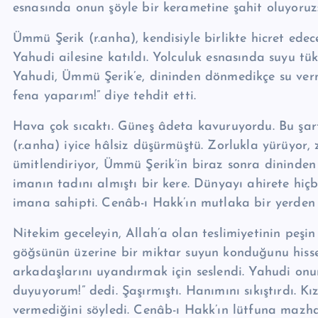
esnasında onun şöy­le bir kerametine şahit oluyoruz
Ümmü Şerik (r.anha), kendisiyle birlikte hicret ede
Yahudi ailesine katıldı. Yolculuk esnasında suyu tü
Yahudi, Ümmü Şerik’e, dininden dönme­dikçe su verm
fena yaparım!” diye tehdit etti.
Hava çok sıcaktı. Güneş âdeta kavuruyordu. Bu şar
(r.anha) iyice hâlsiz düşürmüştü. Zorlukla yürüyor,
ümitlendiriyor, Ümmü Şerik’in biraz sonra dininde
imanın tadını almıştı bir kere. Dünyayı ahirete hiç
imana sahipti. Cenâb-ı Hakk’ın mutlaka bir yerden
Nitekim geceleyin, Allah’a olan teslimiyetinin peşi
göğsünün üzerine bir miktar suyun konduğunu hisset­t
arkadaşlarını uyandırmak için ses­lendi. Yahudi onun 
duyuyorum!” dedi. Şaşırmıştı. Hanımını sıkıştırdı. 
vermediğini söyledi. Cenâb-ı Hakk’ın lütfuna mazha