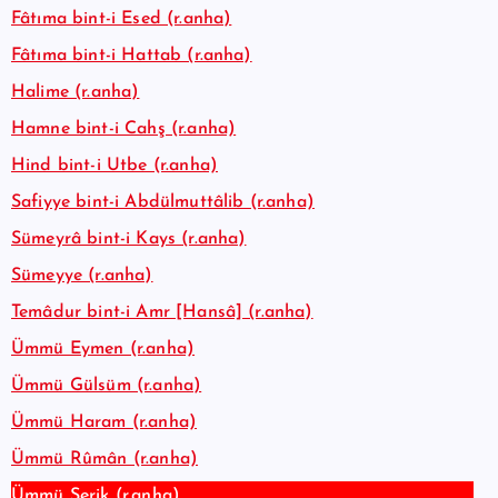
Fâtıma bint-i Esed (r.anha)
Fâtıma bint-i Hattab (r.anha)
Halime (r.anha)
Hamne bint-i Cahş (r.anha)
Hind bint-i Utbe (r.anha)
Safiyye bint-i Abdülmuttâlib (r.anha)
Sümeyrâ bint-i Kays (r.anha)
Sümeyye (r.anha)
Temâdur bint-i Amr [Hansâ] (r.anha)
Ümmü Eymen (r.anha)
Ümmü Gülsüm (r.anha)
Ümmü Haram (r.anha)
Ümmü Rûmân (r.anha)
Ümmü Şerik (r.anha)