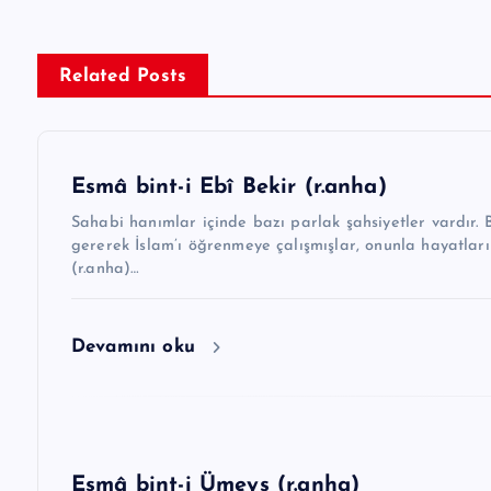
z
ı
g
Related Posts
e
z
Esmâ bint-i Ebî Bekir (r.anha)
i
Sahabi hanımlar içinde bazı parlak şahsiyetler vardır. B
n
gererek İslam’ı öğrenmeye çalışmışlar, onunla hayatların
(r.anha)…
m
e
Devamını oku
s
i
Esmâ bint-i Ümeys (r.anha)