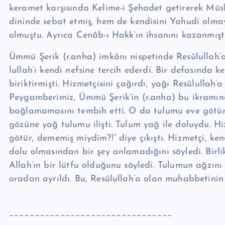
keramet karşısında Kelime-i Şehadet getirerek Mü
dininde sebat etmiş, hem de kendisini Yahudi olm
olmuştu. Ayrıca Cenâb-ı Hakk’ın ihsanını kazanmıştı
Ümmü Şerik (r.anha) imkânı nispetinde Re­sû­lul­lah’a ﷺ bir şeyler ikram et­mekten geri durmazdı. Re­
lul­lah’ı kendi nefsine tercih ederdi. Bir defasında ke
biriktirmişti. Hizmetçisini ça­ğırdı, yağı Re­sû­lul­lah
Peygambe­rimiz, Ümmü Şerik’in (r.anha) bu ikramın
bağlamamasını tembih etti. O da tulumu eve götürü
gözüne yağ tulumu ilişti. Tulum yağ ile doluydu. Hizm
götür, dememiş miydim?!” di­ye çıkıştı. Hizmetçi, k
dolu ol­masından bir şey anlamadığını söyledi. Birlikte Re
Allah’ın bir lütfu olduğunu söyledi. Tulumun ağzın
oradan ayrıldı. Bu, Re­sû­lul­lah’a olan muhabbetini
________________________________