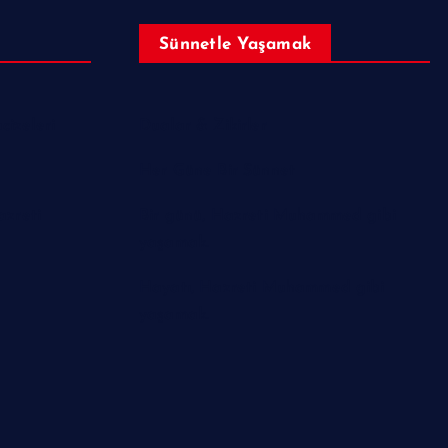
Sünnetle Yaşamak
izeleri
Dualar & Zikirler
Her Güne Bir Sünnet
azreti
Bir günü, Hazreti Muhammed gibi
yaşamak.
Hayatı, Hazreti Muhammed gibi
yaşamak.