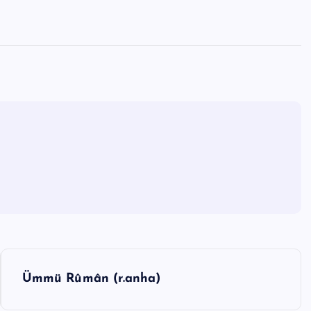
Ümmü Rûmân (r.anha)