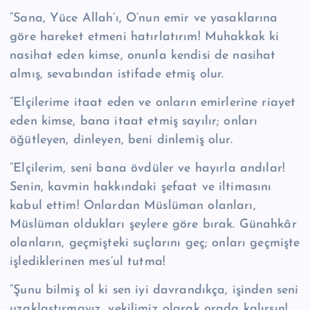
“Sana, Yüce Allah’ı, O’nun emir ve yasaklarına
göre hareket etmeni hatırla­tırım! Muhakkak ki
nasihat eden kimse, onunla kendisi de nasihat
almış, seva­bından istifade etmiş olur.
“Elçilerime itaat eden ve onların emirlerine riayet
eden kimse, bana itaat etmiş sayılır; onları
öğütleyen, dinleyen, beni dinlemiş olur.
“Elçilerim, seni bana övdüler ve hayırla andılar!
Senin, kavmin hakkındaki şefaat ve iltimasını
kabul ettim! Onlardan Müslüman olanları,
Müslüman ol­dukları şeylere göre bırak. Günahkâr
olanların, geçmişteki suçlarını geç; onları geçmişte
işlediklerinen mes’ul tutma!
“Şunu bilmiş ol ki sen iyi davrandıkça, işinden seni
uzak­laştırmayız, ve­kilimiz olarak orada kalırsın!