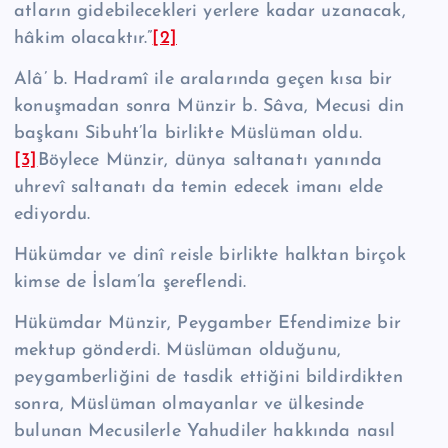
atların gidebilecekleri yer­lere kadar uzanacak,
hâkim olacaktır.”
[2]
Alâ’ b. Hadramî ile aralarında geçen kısa bir
konuşmadan sonra Münzir b. Sâva, Mecusi din
başkanı Sibuht’la birlikte Müslüman ol­du.
[3]
Böylece Münzir, dünya saltanatı yanında
uhrevî saltanatı da temin edecek imanı elde
ediyordu.
Hükümdar ve dinî reisle birlikte halktan birçok
kimse de İslam’la şeref­len­di.
Hükümdar Münzir, Peygamber Efendimize bir
mektup gönderdi. Müslü­man olduğunu,
peygamberliğini de tasdik ettiğini bildirdikten
sonra, Müslü­man olmayanlar ve ülkesinde
bulunan Mecusilerle Yahudiler hakkında nasıl