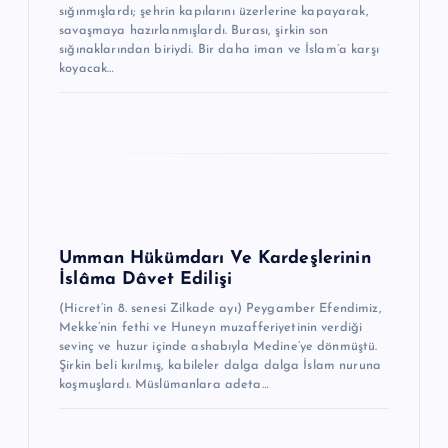
sığınmışlardı; şehrin kapılarını üzerlerine kapayarak,
savaşmaya hazırlanmışlardı. Burası, şirkin son
sığınaklarından biriydi. Bir daha iman ve İslam’a karşı
koyacak…
Umman Hükümdarı Ve Kardeşlerinin
İslâma Dâvet Edilişi
(Hicret’in 8. senesi Zilkade ayı) Peygamber Efendimiz,
Mekke’nin fethi ve Huneyn muzaffe­riyetinin verdiği
sevinç ve huzur içinde ashabıyla Medine’ye dönmüştü.
Şirkin beli kırılmış, ka­bileler dalga dalga İslam nu­runa
koş­muş­lardı. Müslümanlara adeta…