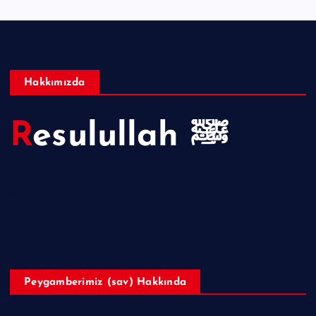
Hakkımızda
Resulullah ﷺ
Hakkımızda
Telif Hakları
Peygamberimiz (sav) Hakkında