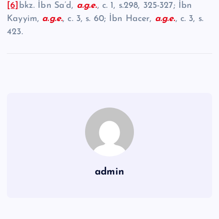
[6]
bkz. İbn Sa’d,
a.g.e.
, c. 1, s.298, 325-327; İbn
Kayyim,
a.g.e.
, c. 3, s. 60; İbn Hacer,
a.g.e.
, c. 3, s.
423.
admin