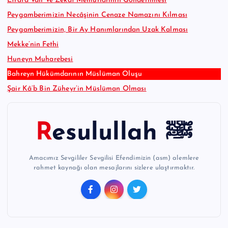
Etrafa Vali Ve Zekât Memurlarının Gönderilmesi
Peygamberimizin Necâşinin Cenaze Namazını Kılması
Peygamberimizin, Bir Ay Hanımlarından Uzak Kalması
Mekke’nin Fethi
Huneyn Muharebesi
Bahreyn Hükümdarının Müslüman Oluşu
Şair Kâ’b Bin Züheyr’in Müslüman Olması
Resulullah ﷺ
Amacımız Sevgililer Sevgilisi Efendimizin (asm) alemlere
rahmet kaynağı olan mesajlarını sizlere ulaştırmaktır.