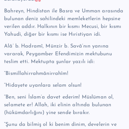
Bahreyn, Hindistan ile Basra ve Umman arasında
bulunan deniz sahilindeki memleketlerin hepsine
verilen addır. Halkının bir kısmı Mecusi, bir kısmı
Ya­hudi, diğer bir kısmı ise Hıristiyan idi.
Alâ’ b. Hadramî, Münzir b. Savâ’nın yanına
vararak, Peygamber Efendimi­zin mektubunu
teslim etti. Mektupta şunlar yazılı idi:
“Bismillahirrahmânirrahîm!
“Hidayete uyanlara selam olsun!
“Ben, seni İslam’a davet ederim! Müslüman ol,
selamete er! Allah, iki elinin altında bulunan
(hükümdarlığını) yine sende bırakır.
“Şunu da bilmiş ol ki benim dinim, develerin ve