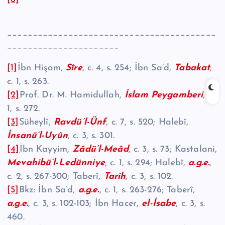
_________________________________________
______________________
[1]
İbn Hişam,
Sîre
, c. 4, s. 254; İbn Sa’d,
Tabakat
,
c. 1, s. 263.
[2]
Prof. Dr. M. Hamidullah,
İslam Peygamberi
, c.
1, s. 272.
[3]
Süheylî,
Ravdü’l-Ünf
, c. 7, s. 520; Halebî,
İnsanü’l-Uyûn
, c. 3, s. 301.
[4]
İbn Kayyim,
Zâdü’l-Meâd
, c. 3, s. 73; Kastalani,
Mevahibü’l-Ledünniye
, c. 1, s. 294; Halebî,
a.g.e.
,
c. 2, s. 267-300; Taberî,
Tarih
, c. 3, s. 102.
[5]
Bkz: İbn Sa’d,
a.g.e.
, c. 1, s. 263-276; Taberî,
a.g.e.
, c. 3, s. 102-103; İbn Hacer,
el-İsabe
, c. 3, s.
460.