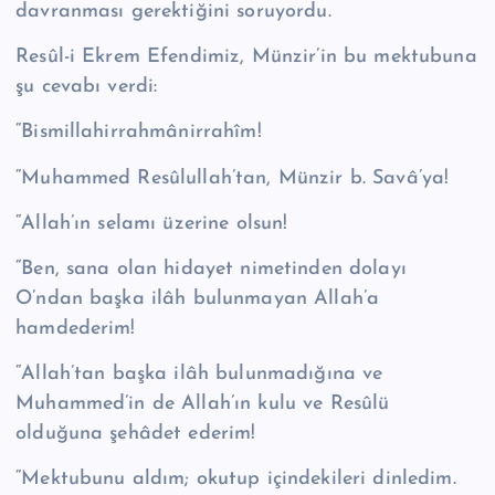
davranması gerektiğini soruyordu.
Resûl-i Ekrem Efendimiz, Münzir’in bu mektubuna
şu cevabı verdi:
“Bismillahirrahmânirrahîm!
“Muhammed Re­sû­lul­lah’tan, Münzir b. Savâ’ya!
“Allah’ın selamı üzerine olsun!
“Ben, sana olan hidayet nimetinden dolayı
O’ndan başka ilâh bulunmayan Allah’a
hamdederim!
“Allah’tan başka ilâh bulunmadığına ve
Muhammed’in de Allah’ın kulu ve Resûlü
olduğuna şehâdet ederim!
“Mektubunu aldım; okutup içindekileri dinledim.