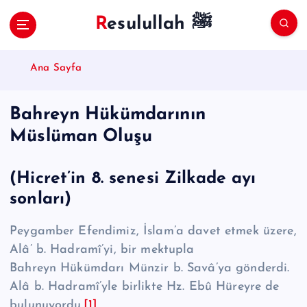
S
Resulullah ﷺ
k
i
p
Ana Sayfa
t
o
c
Bahreyn Hükümdarının
o
Müslüman Oluşu
n
t
e
(Hicret’in 8. senesi Zilkade ayı
n
t
sonları)
Peygamber Efendimiz, İslam’a davet etmek üzere,
Alâ’ b. Had­ra­mî’yi, bir mektupla
Bahreyn Hükümdarı Münzir b. Savâ’ya gönderdi.
Alâ b. Hadra­mî’yle birlikte Hz. Ebû Hüreyre de
bulunuyordu.
[1]