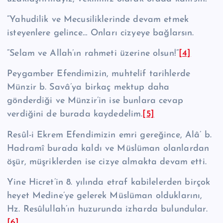
“Yahudilik ve Mecusiliklerinde devam etmek
isteyenlere gelince… Onları cizyeye bağlarsın.
“Selam ve Allah’ın rahmeti üzerine olsun!”
[4]
Peygamber Efendimizin, muhtelif tarihlerde
Münzir b. Savâ’ya birkaç mek­tup daha
gönderdiği ve Münzir’in ise bunlara cevap
verdiğini de burada kay­dedelim.
[5]
Resûl-i Ekrem Efendimizin emri gereğince, Alâ’ b.
Had­ramî burada kaldı ve Müslüman olanlardan
öşür, müş­riklerden ise cizye almakta devam etti.
Yine Hicret’in 8. yılında etraf kabilelerden birçok
heyet Medine’ye gelerek Müslüman olduklarını,
Hz. Re­sû­lul­lah’ın huzurunda izharda bulundular.
[6]