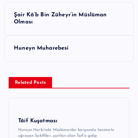
Y
Şair Kâ’b Bin Züheyr’in Müslüman
a
Olması
z
ı
g
Huneyn Muharebesi
e
z
i
Related Posts
n
m
e
s
Tâif Kuşatması
i
Huneyn Harbi’nde Müslümanlar karşısında hezimete
uğrayan Sakifliler, yurtları olan Taif’e gidip