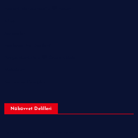
Hazreti Muhammed’in ﷺ Hayatı
Ailesi
Sahabeler
Hakkında Ne Dediler?
Peygamberimizin ﷺ Örnek Ahlakı
Makaleler
Sorular ve Cevaplar
Nübüvvet Delilleri
Peygamberimizin (sav) Mucizeleri