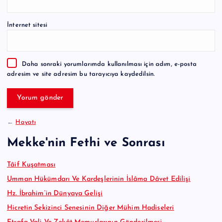
t
e
İnternet sitesi
r
n
a
Daha sonraki yorumlarımda kullanılması için adım, e-posta
t
adresim ve site adresim bu tarayıcıya kaydedilsin.
i
v
e
:
←
Hayatı
Mekke'nin Fethi ve Sonrası
Tâif Kuşatması
Umman Hükümdarı Ve Kardeşlerinin İslâma Dâvet Edilişi
Hz. İbrahim’in Dünyaya Gelişi
Hicretin Sekizinci Senesinin Diğer Mühim Hadiseleri