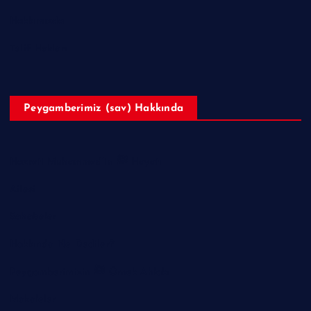
Hakkımızda
Telif Hakları
Peygamberimiz (sav) Hakkında
Hazreti Muhammed’in ﷺ Hayatı
Ailesi
Sahabeler
Hakkında Ne Dediler?
Peygamberimizin ﷺ Örnek Ahlakı
Makaleler