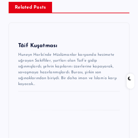
n
Related Posts
m
e
s
i
Tâif Kuşatması
Huneyn Harbi’nde Müslümanlar karşısında hezimete
uğrayan Sakifliler, yurtları olan Taif’e gidip
sığınmışlardı; şehrin kapılarını üzerlerine kapayarak,
savaşmaya hazırlanmışlardı. Burası, şirkin son
sığınaklarından biriydi. Bir daha iman ve İslam’a karşı
koyacak…