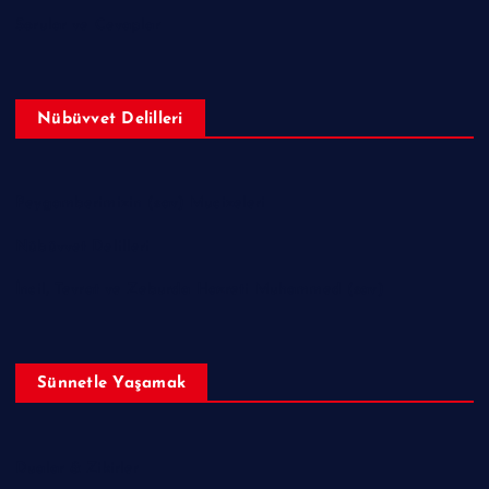
Sorular ve Cevaplar
Nübüvvet Delilleri
Peygamberimizin (sav) Mucizeleri
Nübüvvet Delilleri
İncil, Tevrat ve Zeburda Hazreti Muhammed (sav)
Sünnetle Yaşamak
Dualar & Zikirler