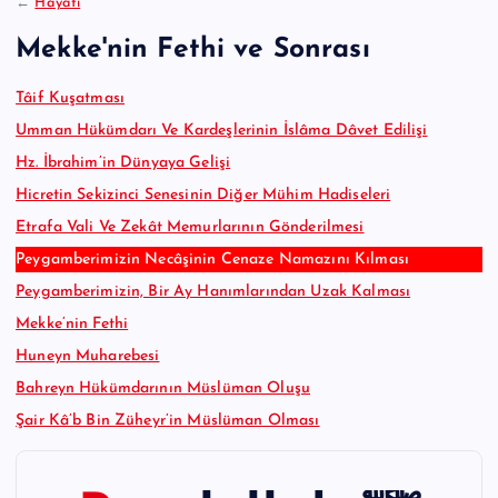
←
Hayatı
Mekke'nin Fethi ve Sonrası
Tâif Kuşatması
Umman Hükümdarı Ve Kardeşlerinin İslâma Dâvet Edilişi
Hz. İbrahim’in Dünyaya Gelişi
Hicretin Sekizinci Senesinin Diğer Mühim Hadiseleri
Etrafa Vali Ve Zekât Memurlarının Gönderilmesi
Peygamberimizin Necâşinin Cenaze Namazını Kılması
Peygamberimizin, Bir Ay Hanımlarından Uzak Kalması
Mekke’nin Fethi
Huneyn Muharebesi
Bahreyn Hükümdarının Müslüman Oluşu
Şair Kâ’b Bin Züheyr’in Müslüman Olması