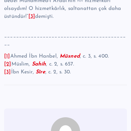
bedel Mu­hammed-i Arabî’nin ﷺ hizmetkârı
olsaydım! O hizmetkârlık, saltanattan çok daha
üstündür!”
[3]
de­mişti.
_________________________________________
__
[1]
Ahmed İbn Hanbel,
Müsned
, c. 3, s. 400.
[2]
Müslim,
Sahih
, c. 2, s. 657.
[3]
İbn Kesir,
Sîre
, c. 2, s. 30.