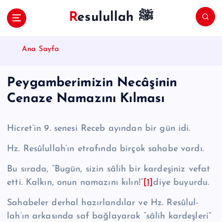
S
Resulullah ﷺ
k
i
p
Ana Sayfa
t
o
c
Peygamberimizin Necâşinin
o
Cenaze Namazını Kılması
n
t
e
Hicret’in 9. senesi Receb ayından bir gün idi.
n
t
Hz. Re­sû­lul­lah’ın etrafında birçok sahabe vardı.
Bu sırada, “Bugün, sizin sâlih bir kardeşiniz vefat
etti. Kalkın, onun nama­zını kılın!”
[1]
diye buyurdu.
Sahabeler derhal hazırlandılar ve Hz. Re­sû­lul­
lah’ın arkasında saf bağlaya­rak “sâlih kardeşleri”