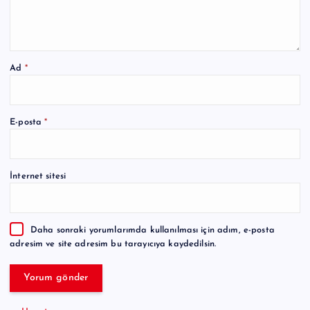
Ad
*
A
E-posta
*
l
t
e
İnternet sitesi
r
n
a
Daha sonraki yorumlarımda kullanılması için adım, e-posta
t
adresim ve site adresim bu tarayıcıya kaydedilsin.
i
v
e
: