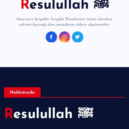
Resulullah ﷺ
Amacımız Sevgililer Sevgilisi Efendimizin (asm) alemlere
rahmet kaynağı olan mesajlarını sizlere ulaştırmaktır.
Hakkımızda
Resulullah ﷺ