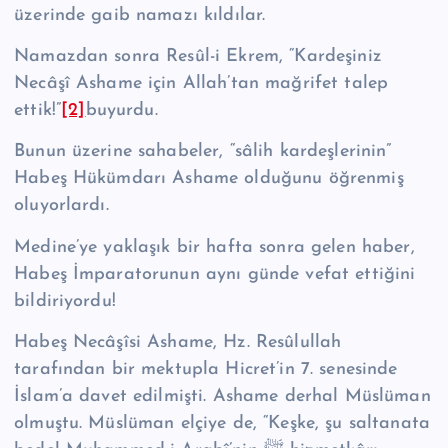
üzerinde gaib namazı kıldılar.
Namazdan sonra Resûl-i Ekrem, “Kardeşiniz
Necâşî As­hame için Allah’tan mağrifet talep
ettik!”
[2]
buyurdu.
Bunun üzerine sahabeler, “sâlih kardeşlerinin”
Habeş Hükümdarı Ashame olduğunu öğrenmiş
oluyorlardı.
Medine’ye yaklaşık bir hafta sonra gelen haber,
Habeş İmparatorunun aynı günde vefat ettiğini
bildiriyordu!
Habeş Necâşîsi Ashame, Hz. Re­sû­lul­lah
tarafından bir mektupla Hicret’in 7. senesinde
İslam’a davet edilmişti. Ashame derhal Müslüman
olmuştu. Müs­lüman elçiye de, “Keşke, şu saltanata