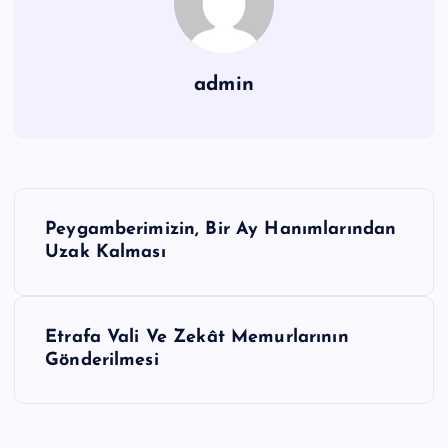
admin
Y
Peygamberimizin, Bir Ay Hanımlarından
a
Uzak Kalması
z
ı
g
Etrafa Vali Ve Zekât Memurlarının
Gönderilmesi
e
z
i