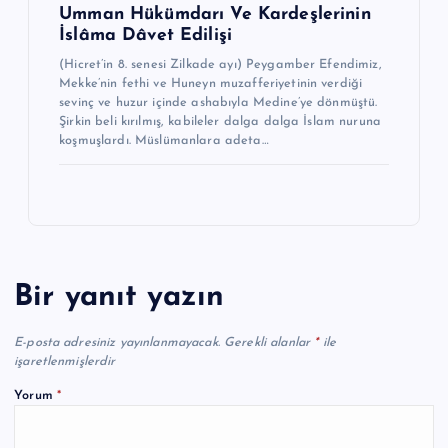
Umman Hükümdarı Ve Kardeşlerinin
İslâma Dâvet Edilişi
(Hicret’in 8. senesi Zilkade ayı) Peygamber Efendimiz,
Mekke’nin fethi ve Huneyn muzaffe­riyetinin verdiği
sevinç ve huzur içinde ashabıyla Medine’ye dönmüştü.
Şirkin beli kırılmış, ka­bileler dalga dalga İslam nu­runa
koş­muş­lardı. Müslümanlara adeta…
Bir yanıt yazın
E-posta adresiniz yayınlanmayacak.
Gerekli alanlar
*
ile
işaretlenmişlerdir
Yorum
*