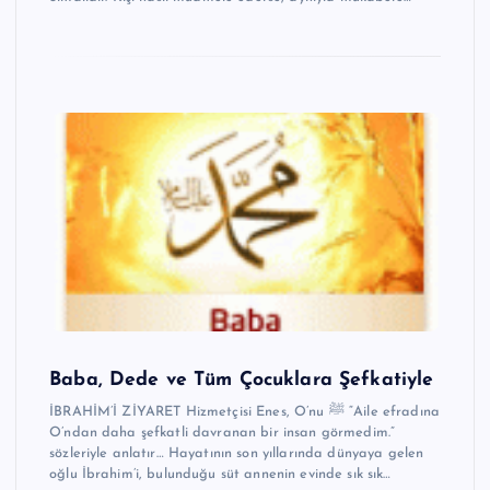
Baba, Dede ve Tüm Çocuklara Şefkatiyle
İBRAHİM’İ ZİYARET Hizmetçisi Enes, O’nu ﷺ “Aile efradına
O’ndan daha şefkatli davranan bir insan görmedim.”
sözleriyle anlatır… Hayatının son yıllarında dünyaya gelen
oğlu İbrahim’i, bulunduğu süt annenin evinde sık sık…