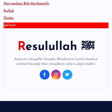
Hayvanlara Bile Merhametli
Kulluk
Önder
Şefkatli
Resulullah ﷺ
Amacımız Sevgililer Sevgilisi Efendimizin (asm) alemlere
rahmet kaynağı olan mesajlarını sizlere ulaştırmaktır.