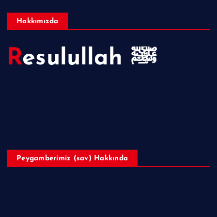
Hakkımızda
Resulullah ﷺ
Hakkımızda
Telif Hakları
Peygamberimiz (sav) Hakkında
Hazreti Muhammed’in ﷺ Hayatı
Ailesi