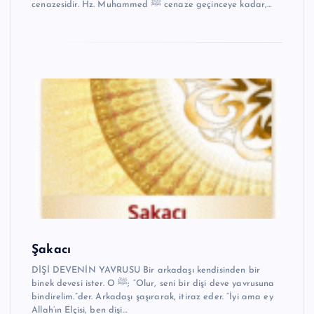
cenazesidir. Hz. Muhammed ﷺ cenaze geçinceye kadar,…
Şakacı
DİŞİ DEVENİN YAVRUSU Bir arkadaşı kendisinden bir
binek devesi ister. O ﷺ; “Olur, seni bir dişi deve yavrusuna
bindirelim.”der. Arkadaşı şaşırarak, itiraz eder. “İyi ama ey
Allah’ın Elçisi, ben dişi…