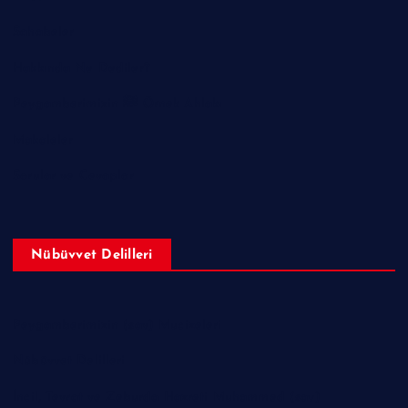
Sahabeler
Hakkında Ne Dediler?
Peygamberimizin ﷺ Örnek Ahlakı
Makaleler
Sorular ve Cevaplar
Nübüvvet Delilleri
Peygamberimizin (sav) Mucizeleri
Nübüvvet Delilleri
İncil, Tevrat ve Zeburda Hazreti Muhammed (sav)