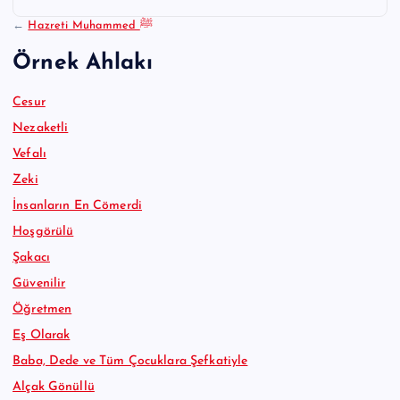
←
Hazreti Muhammed ﷺ
Örnek Ahlakı
Cesur
Nezaketli
Vefalı
Zeki
İnsanların En Cömerdi
Hoşgörülü
Şakacı
Güvenilir
Öğretmen
Eş Olarak
Baba, Dede ve Tüm Çocuklara Şefkatiyle
Alçak Gönüllü