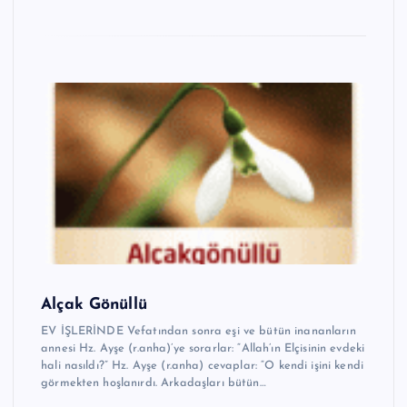
Alçak Gönüllü
EV İŞLERİNDE Vefatından sonra eşi ve bütün inananların
annesi Hz. Ayşe (r.anha)’ye sorarlar: “Allah’ın Elçisinin evdeki
hali nasıldı?” Hz. Ayşe (r.anha) cevaplar: “O kendi işini kendi
görmekten hoşlanırdı. Arkadaşları bütün…