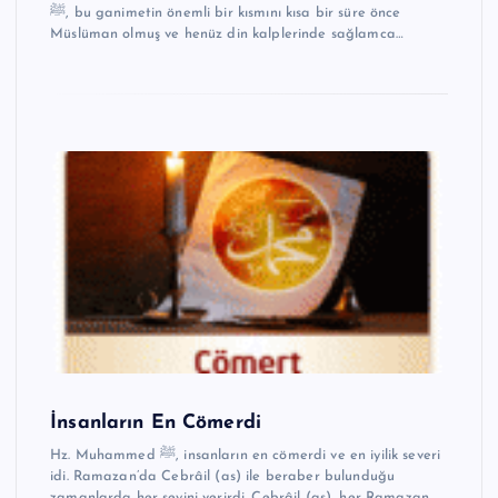
ﷺ, bu ganimetin önemli bir kısmını kısa bir süre önce
Müslüman olmuş ve henüz din kalplerinde sağlamca…
İnsanların En Cömerdi
Hz. Muhammed ﷺ, insanların en cömerdi ve en iyilik severi
idi. Ramazan’da Cebrâil (as) ile beraber bulunduğu
zamanlarda her şeyini verirdi. Cebrâil (as), her Ramazan