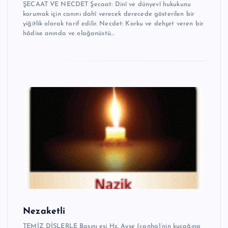
ŞECAAT VE NECDET Şecaat: Dinî ve dünyevî hukukunu
korumak için canını dahî verecek derecede gösterilen bir
yiğitlik olarak tarif edilir. Necdet: Korku ve dehşet veren bir
hâdise anında ve olağanüstü…
Nezaketli
TEMİZ DİŞLERLE Başını eşi Hz. Ayşe (r.anha)’nin kucağına