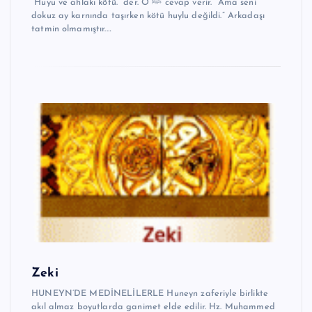
“Huyu ve ahlakı kötü.” der. O ﷺ cevap verir. “Ama seni
dokuz ay karnında taşırken kötü huylu değildi.” Arkadaşı
tatmin olmamıştır.…
Zeki
HUNEYN’DE MEDİNELİLERLE Huneyn zaferiyle birlikte
akıl almaz boyutlarda ganimet elde edilir. Hz. Muhammed