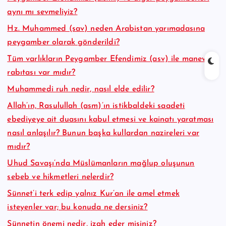
aynı mı sevmeliyiz?
Hz. Muhammed (sav) neden Arabistan yarımadasına
peygamber olarak gönderildi?
Tüm varlıkların Peygamber Efendimiz (asv) ile manevi
rabıtası var mıdır?
Muhammedi ruh nedir, nasıl elde edilir?
Allah’ın, Rasulullah (asm)’ın istikbaldeki saadeti
ebediyeye ait duasını kabul etmesi ve kainatı yaratması
nasıl anlaşılır? Bunun başka kullardan nazireleri var
mıdır?
Uhud Savaşı’nda Müslümanların mağlup oluşunun
sebeb ve hikmetleri nelerdir?
Sünnet’i terk edip yalnız Kur’an ile amel etmek
isteyenler var; bu konuda ne dersiniz?
Sünnetin önemi nedir, izah eder misiniz?