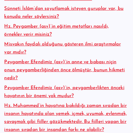
Sünneti İslâm’dan soyutlamak isteyen guruplar var, bu
konuda neler söylersiniz?
Hz. Peygamber (asv)’in eğitim metotları nasıldı,
örnekler verir misiniz?
Misvakın faydalı olduğunu gösteren ilmi araştırmalar
var mıdır?
Peygamber Efendimiz (asv)’in anne ve babası niçin
onun peygamberliğinden önce ölmüştür, bunun hikmeti
nedir?
Peygamber Efendimiz (asv)’in, peygamberlikten önceki
hayatının bir önemi yok mudur?
Hz. Muhammed’in hayatına bakıldığı zaman sıradan bir
insanın hayatında olan yemek, içmek, uyumak, evlenmek,
savaşmak gibi fiiller gözükmektedir. Bu fiilleri yapan bir
insanın sıradan bir insandan farkı ne olabilir?