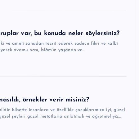
uplar var, bu konuda neler söylersiniz?
ikî ve amelî sahadan tecrit ederek sadece fikrî ve kalbî
iyerek avam-ı nası, İslâm’ın yaşanan ve…
asıldı, örnekler verir misiniz?
dir. Elbette insanlara ve özellikle çocuklarımıza iyi, güzel
güzel şeyleri güzel metotlarla anlatmalı ve öğretmeliyiz.…