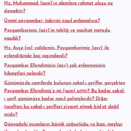
Hz. Muhammed (asm)’ın alemlere rahmet oluşu ne
demektir?
Ümmî peygamber, tabirini nasıl anlamalıyız?
Peygamberimiz (asv)’in tebliğ ve nasihat metodu
nasıldı?
Hz. Ayşe (ra) validemiz, Peygamberimiz (asv) ile
evlendiğinde kaç yaşındaydı?
Peygamber Efendimizin (asv) çok evlenmesinin
hikmetleri nelerdir?
Günümüzde camilerde bulunan sakal-ı şerifler gerçekten
Peygamber Efendimiz’e mi (asm) aittir? Bu kadar sakal-
ı şerif günümüze kadar nasıl gelmişlerdir? Diğer
taraftan bu sakal-ı şerifleri ziyaret etmek bid’at değil
midir?
Dünyadaki insanların büyük çoğunluğu ve bazı meşhur