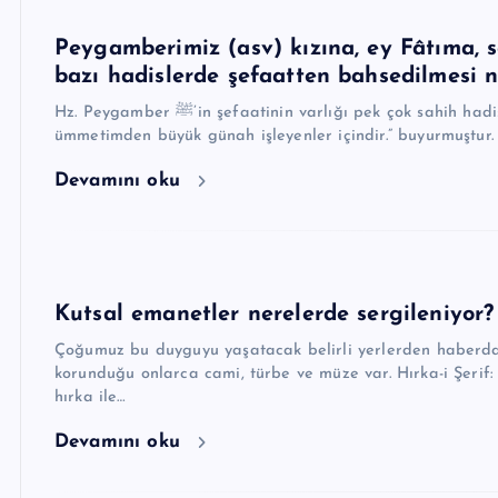
Peygamberimiz (asv) kızına, ey Fâtıma, s
bazı hadislerde şefaatten bahsedilmesi na
Hz. Peygamber ﷺ’in şefaatinin varlığı pek çok sahih hadislerde geçmektedir. Örneğin bir hadiste “Benim şefaatim
ümmetimden büyük günah işleyenler içindir.” buyurmuştur. (
Devamını oku
Kutsal emanetler nerelerde sergileniyor?
Çoğumuz bu duyguyu yaşatacak belirli yerlerden haberdar
korunduğu onlarca cami, türbe ve müze var. Hırka-i Şerif:
hırka ile…
Devamını oku