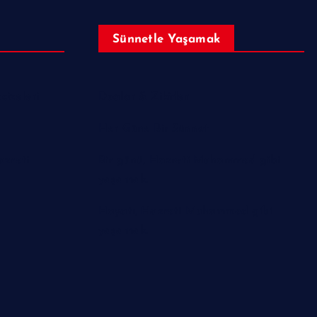
Sünnetle Yaşamak
izeleri
Dualar & Zikirler
Her Güne Bir Sünnet
azreti
Bir günü, Hazreti Muhammed gibi
yaşamak.
Hayatı, Hazreti Muhammed gibi
yaşamak.