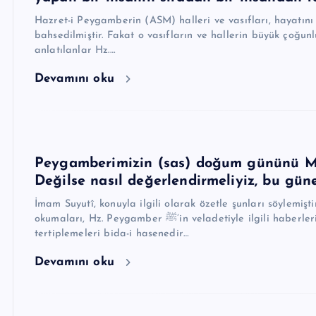
Hazret-i Peygamberin (ASM) halleri ve vasıfları, hayatını
bahsedilmiştir. Fakat o vasıfların ve hallerin büyük çoğ
anlatılanlar Hz.…
Devamını oku
Peygamberimizin (sas) doğum gününü Mev
Değilse nasıl değerlendirmeliyiz, bu gün
İmam Suyutî, konuyla ilgili olarak özetle şunları söylemişti
okumaları, Hz. Peygamber ﷺ’in veladetiyle ilgili haberleri / menkıbeleri seslendirmeleri, bu münasebetle yemek
tertiplemeleri bida-i hasenedir…
Devamını oku