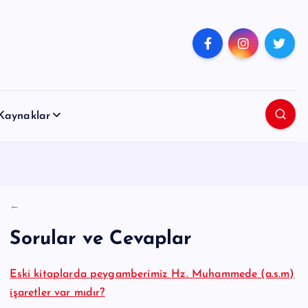
Kaynaklar
←
Sorular ve Cevaplar
Eski kitaplarda peygamberimiz Hz. Muhammede (a.s.m)
işaretler var mıdır?