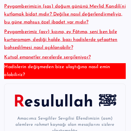
Peygamberimizin (sas) doğum gününü Mevlid Kandili’ni
kutlamak bidat mıdır? Değilse nasıl değerlendirmeliyiz,
bu güne mahsus özel ibadet var mıdır?
Peygamberimiz (asv) kızına, ey Fâtıma, seni ben bile
kurtaramam, dediği halde, bazı hadislerde şefaatten
bahsedilmesi nasıl açıklanabilir?
Kutsal emanetler nerelerde sergileniyor?
Hadislerin değişmeden bize ulaştığına nasıl emin
olabiliriz?
Resulullah ﷺ
Amacımız Sevgililer Sevgilisi Efendimizin (asm)
alemlere rahmet kaynağı olan mesajlarını sizlere
ulaştırmaktır.