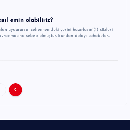
ıl emin olabiliriz?
davranmasına sebep olmuştur. Bundan dolayı sahabeler…
1
2
Y
a
z
ı