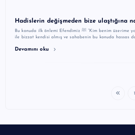
Hadislerin değişmeden bize ulaştığına nas
Bu konuda ilk önlemi Efendimiz ﷺ “Kim benim üzerime yalan uydurursa, cehennemdeki yerini hazırlasın”(1) sözleri
ile bizzat kendisi almış ve sahabenin bu konuda hassas 
Devamını oku