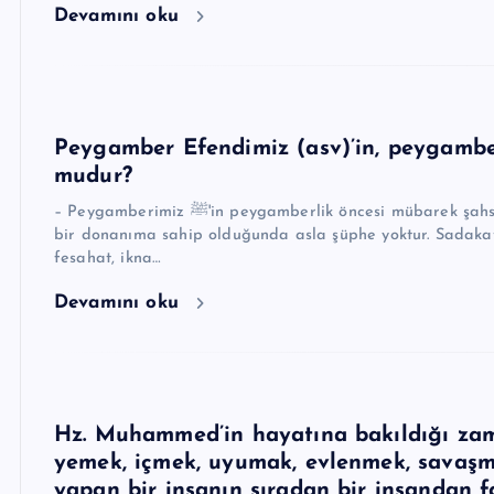
Devamını oku
Peygamber Efendimiz (asv)’in, peygamber
mudur?
– Peygamberimiz ﷺ'in peygamberlik öncesi mübarek şahsiyeti, ileride üstleneceği peygamberlik göreviyle mütenasip
bir donanıma sahip olduğunda asla şüphe yoktur. Sadakat, e
fesahat, ikna…
Devamını oku
Hz. Muhammed’in hayatına bakıldığı zam
yemek, içmek, uyumak, evlenmek, savaşmak
yapan bir insanın sıradan bir insandan fa