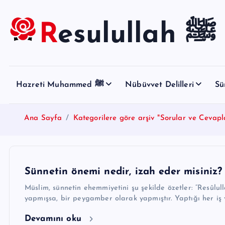
S
k
Resulullah ﷺ
i
p
t
o
Hazreti Muhammed ﷺ
Nübüvvet Delilleri
Sü
c
o
n
Ana Sayfa
Kategorilere göre arşiv "Sorular ve Cevapl
t
e
n
t
Sünnetin önemi nedir, izah eder misiniz?
Müslim, sünnetin ehemmiyetini şu şekilde özetler: “Resûlullah ﷺ ne zaman ve ne durumda ne söylemi
yapmışsa, bir peygamber olarak yapmıştır. Yaptığı her iş 
Devamını oku