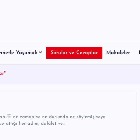
nnetle Yaşamak
Sorular ve Cevaplar
Makaleler
ar"
ş veya
ve attığı her adım; dalâlet ve…