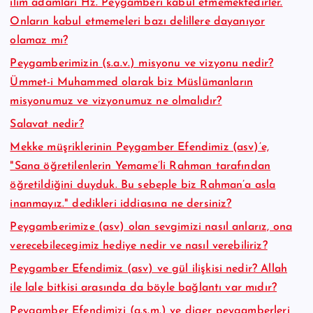
ilim adamları Hz. Peygamberi kabul etmemektedirler.
Onların kabul etmemeleri bazı delillere dayanıyor
olamaz mı?
Peygamberimizin (s.a.v.) misyonu ve vizyonu nedir?
Ümmet-i Muhammed olarak biz Müslümanların
misyonumuz ve vizyonumuz ne olmalıdır?
Salavat nedir?
Mekke müşriklerinin Peygamber Efendimiz (asv)’e,
"Sana öğretilenlerin Yemame’li Rahman tarafından
öğretildiğini duyduk. Bu sebeple biz Rahman’a asla
inanmayız." dedikleri iddiasına ne dersiniz?
Peygamberimize (asv) olan sevgimizi nasıl anlarız, ona
verecebilecegimiz hediye nedir ve nasıl verebiliriz?
Peygamber Efendimiz (asv) ve gül ilişkisi nedir? Allah
ile lale bitkisi arasında da böyle bağlantı var mıdır?
Peygamber Efendimizi (a.s.m.) ve diger peygamberleri