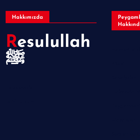
Hakkımızda
Peygamb
Hakkınd
Resulullah
ﷺ
Ailesi
Sahabeler
Hakkımızda
Hakkında N
Telif Hakları
Makaleler
Sorular ve 