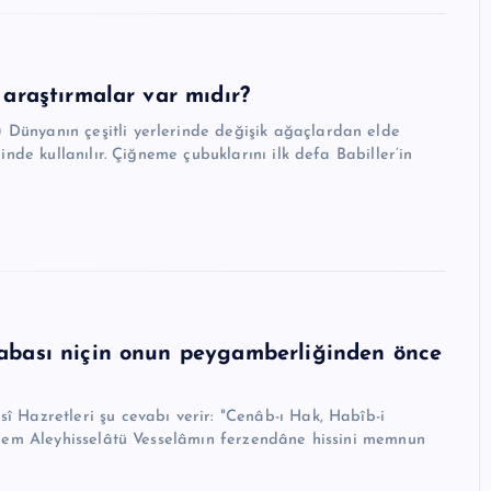
araştırmalar var mıdır?
Dünyanın çeşitli yerlerinde değişik ağaçlardan elde
inde kullanılır. Çiğneme çubuklarını ilk defa Babiller’in
abası niçin onun peygamberliğinden önce
î Hazretleri şu cevabı verir: "Cenâb-ı Hak, Habîb-i
Ekrem Aleyhisselâtü Vesselâmın ferzendâne hissini memnun