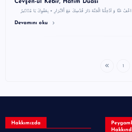
Cevşen-ül Kebir, Hatim Duası
Devamını oku
1
Hakkımızda
Peygamb
Hakkınd