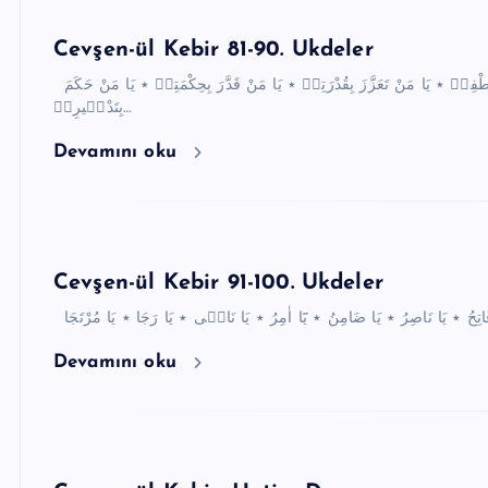
Cevşen-ül Kebir 81-90. Ukdeler
يَا مَنْ اَنْعَمَ بِحَوْلِه۪ ٭ يَا مَنْ اَكْرَمَ بِطَوْلِه۪ ٭ يَا مَنْ عَادَ بِلُطْفِه۪ ٭ يَا مَنْ تَعَزَّزَ بِقُدْرَتِه۪ ٭ يَا مَنْ قَدَّرَ بِحِكْمَتِه۪ ٭ يَا مَنْ حَكَمَ
بِتَدْب۪يرِه۪…
Devamını oku
Cevşen-ül Kebir 91-100. Ukdeler
Devamını oku