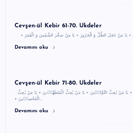
Cevşen-ül Kebir 61-70. Ukdeler
Devamını oku
Cevşen-ül Kebir 71-80. Ukdeler
يَا رَبَّ الْعَالَم۪ينَ ٭ يَا مَالِكَ يَوْمِ الدّ۪ينِ ٭ يَا مَنْ يُحِبُّ الصَّابِر۪ينَ ٭ يَا مَنْ يُحِبُّ التَّوَّاب۪ينَ ٭ يَا مَنْ يُحِبُّ الْمُتَطَهِّر۪ينَ ٭ يَا مَنْ يُحِبُّ
الْمُحْسِن۪ينَ ٭…
Devamını oku