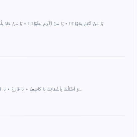
وَ اَسْئَلُكَ بِاَسْمَٓائِكَ يَا كَاشِفُ ٭ يَا فَارِجُ ٭ يَا فَاتِحُ ٭ يَا نَاصِرُ ٭ يَا ضَامِنُ ٭ يَٓا اٰمِرُ ٭ يَا نَاه۪ى ٭ يَا رَجَا ٭ يَا مُرْتَجَا…