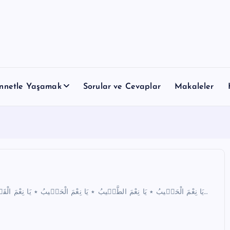
nnetle Yaşamak
Sorular ve Cevaplar
Makaleler
يَا نِعْمَ الْحَب۪يبُ ٭ يَا نِعْمَ الطَّب۪يبُ ٭ يَا نِعْمَ الْحَس۪يبُ ٭ يَا نِعْمَ الْقَر۪يبُ ٭ يَا نِعْمَ الرَّق۪يبُ ٭ يَا نِعْمَ الْمُج۪يبُ ٭ يَا نِعْمَ اْلاَن۪يسُ ٭ يَا…