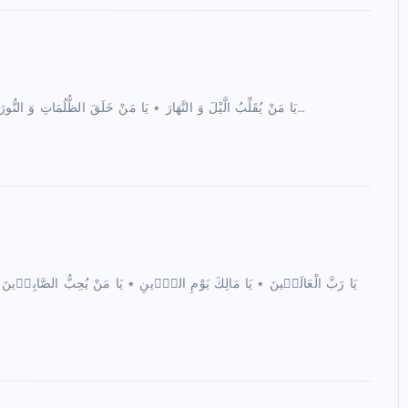
يَا مَنْ يُقَلِّبُ الَّيْلَ وَ النَّهَارَ ٭ يَا مَنْ خَلَقَ الظُّلُمَاتِ وَ النُّورَ ٭ يَا مَنْ جَعَلَ الظِّلَّ وَ الْحَرُورَ ٭ يَا مَنْ سَخَّرَ الشَّمْسَ وَ الْقَمَرَ ٭…