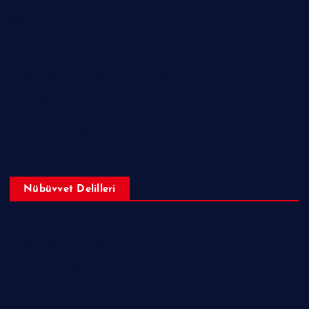
Sahabeler
Hakkında Ne Dediler?
Peygamberimizin ﷺ Örnek Ahlakı
Makaleler
Sorular ve Cevaplar
Nübüvvet Delilleri
Peygamberimizin (sav) Mucizeleri
Nübüvvet Delilleri
İncil, Tevrat ve Zeburda Hazreti Muhammed (sav)