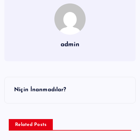
admin
Y
Niçin İnanmadılar?
a
z
ı
g
Related Posts
e