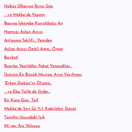
Habeş Ülkesine İkinci Göç
… ve Mekke’de Yaşam
Başına İşkembe Konulduğu An
Hamza: Aslan Avcısı
Anlaşma Teklifi… Yeniden
Aslan Avcısı Değil Ama… Ömer
Boykot!
Rumlar Yenildiler Fakat Yenecekler…
Üçüncü En Büyük Mucize: Ayın Yarılması
“Erken Doğan”ın Ölümü…
… ve Ebu Talib de Gider…
En Kara Gün: Taif
Mekke’de Son Üç Yıl: Kabileleri Davet
Tünelin Ucundaki Işık
Mi’rac: Arş Yolcusu