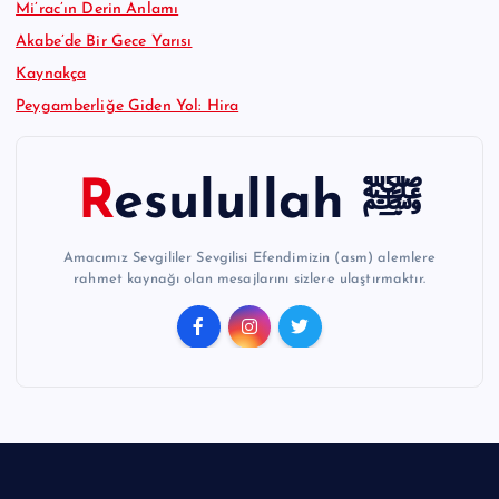
Mi’rac’ın Derin Anlamı
Akabe’de Bir Gece Yarısı
Kaynakça
Peygamberliğe Giden Yol: Hira
Resulullah ﷺ
Amacımız Sevgililer Sevgilisi Efendimizin (asm) alemlere
rahmet kaynağı olan mesajlarını sizlere ulaştırmaktır.