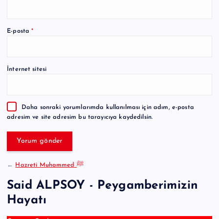
A
E-posta
*
l
t
e
İnternet sitesi
r
n
a
Daha sonraki yorumlarımda kullanılması için adım, e-posta
t
adresim ve site adresim bu tarayıcıya kaydedilsin.
i
v
e
:
←
Hazreti Muhammed ﷺ
Said ALPSOY - Peygamberimizin
Hayatı