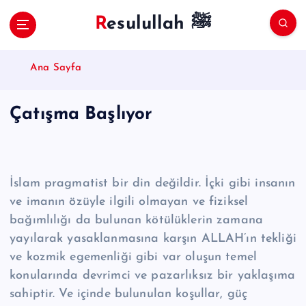
S
Resulullah ﷺ
k
i
p
Ana Sayfa
t
o
c
Çatışma Başlıyor
o
n
t
e
n
İslam pragmatist bir din değildir. İçki gibi insanın
t
ve imanın özüyle ilgili olmayan ve fiziksel
bağımlılığı da bulunan kötülüklerin zamana
yayılarak yasaklanmasına karşın ALLAH’ın tekliği
ve kozmik egemenliği gibi var oluşun temel
konularında devrimci ve pazarlıksız bir yaklaşıma
sahiptir. Ve içinde bulunulan koşullar, güç