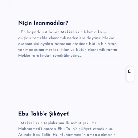
z
i
n
Niçin İnanmadılar?
m
En başından itibaren Mekkelilerin İslam’a karşı
oluşları temelde ekonomik nedenlere dayanır. Mekke
e
ekonomisini ayakta tutmanın ötesinde bütün bir Arap
yarımadasının merkezi kılan ve bütün ekonomik rantın
s
Mekke tarafından sömürülmesine…
i
Ebu Talib’e Şikâyet!
Mekkelilerin tepkilerinin ilk somut şekli Hz.
Muhammed’i amcası Ebu Talib’e şikâyet etmek olur.
Aslında Ebu Talib, Hz. Muhammed’in amcası olmanın