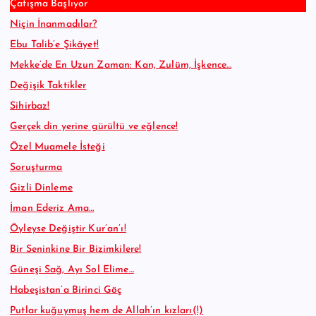
Çatışma Başlıyor
Niçin İnanmadılar?
Ebu Talib’e Şikâyet!
Mekke’de En Uzun Zaman: Kan, Zulüm, İşkence…
Değişik Taktikler
Sihirbaz!
Gerçek din yerine gürültü ve eğlence!
Özel Muamele İsteği
Soruşturma
Gizli Dinleme
İman Ederiz Ama…
Öyleyse Değiştir Kur’an’ı!
Bir Seninkine Bir Bizimkilere!
Güneşi Sağ, Ayı Sol Elime…
Habeşistan’a Birinci Göç
Putlar kuğuymuş hem de Allah’ın kızları(!)