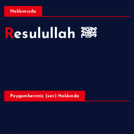
Hakkımızda
Resulullah ﷺ
Hakkımızda
Telif Hakları
Peygamberimiz (sav) Hakkında
Hazreti Muhammed’in ﷺ Hayatı
Ailesi