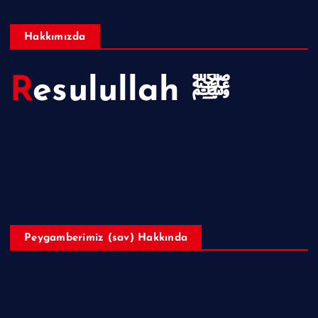
Hakkımızda
Resulullah ﷺ
Hakkımızda
Telif Hakları
Peygamberimiz (sav) Hakkında
Hazreti Muhammed’in ﷺ Hayatı