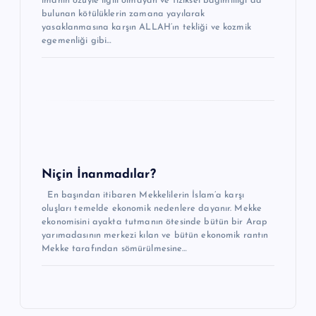
imanın özüyle ilgili olmayan ve fiziksel bağımlılığı da
e
bulunan kötülüklerin zamana yayılarak
yasaklanmasına karşın ALLAH’ın tekliği ve kozmik
s
egemenliği gibi…
i
Niçin İnanmadılar?
En başından itibaren Mekkelilerin İslam’a karşı
oluşları temelde ekonomik nedenlere dayanır. Mekke
ekonomisini ayakta tutmanın ötesinde bütün bir Arap
yarımadasının merkezi kılan ve bütün ekonomik rantın
Mekke tarafından sömürülmesine…