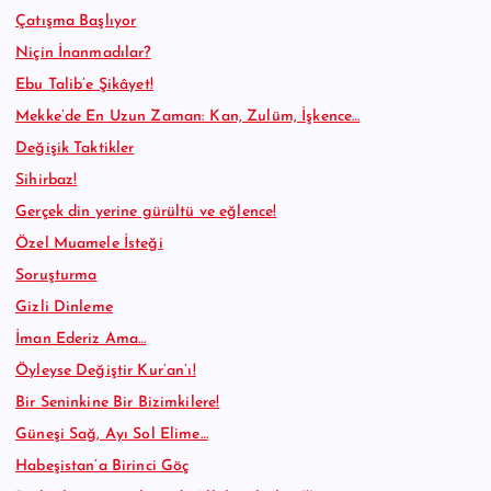
Çatışma Başlıyor
Niçin İnanmadılar?
Ebu Talib’e Şikâyet!
Mekke’de En Uzun Zaman: Kan, Zulüm, İşkence…
Değişik Taktikler
Sihirbaz!
Gerçek din yerine gürültü ve eğlence!
Özel Muamele İsteği
Soruşturma
Gizli Dinleme
İman Ederiz Ama…
Öyleyse Değiştir Kur’an’ı!
Bir Seninkine Bir Bizimkilere!
Güneşi Sağ, Ayı Sol Elime…
Habeşistan’a Birinci Göç