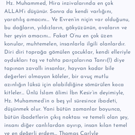
Hz. Muhammed, Hira inzivalarında en çok
ALLAH’ı düşünür. Sonra da kendi varlığını,
yaratılış amacını… Ve Evren’in niçin var olduğunu,
bu dağların, yıldızların, gökyüzünün, ovaların ve
her şeyin amacını… Fakat O’nu en çok üzen
konular, muhtemelen, insanlarla ilgili olanlardır.
Diri diri toprağa gömülen çocuklar, kendi elleriyle
oydukları taş ve tahta parçalarına Tanrı(!) diye
tapınan zavallı insanlar, hayvan kadar bile
değerleri olmayan köleler, bir avuç mutlu
azınlığın lüksü için alabildiğine sömürülen koca
kitleler… Ünlü İslam âlimi İbn Kesir’in deyimiyle,
Hz. Muhammed’in o beş yıl süresince ibadeti,
düşünmek olur. Yani bütün zamanlar boyunca,
bütün ibadetlerin çıkış noktası ve temeli olan şey,
insanı diğer canlılardan ayırıp, insan kılan temel
ve en değerli erdem… Thomas Carlyle