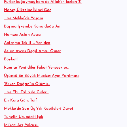
Putlar kuğuymuş hem de Allah’ın kızları(!)
Habeş Ülkesine İkinci Göç
… ve Mekke’de Yaşam
Başına İşkembe Konulduğu An
Hamza: Aslan Avcısı
Anlaşma Teklifi… Yeniden
Aslan Avcısı Değil Ama… Ömer
Boykot!
Rumlar Yenildiler Fakat Yenecekler…
Üçüncü En Büyük Mucize: Ayın Yarılması
“Erken Doğan”ın Ölümü…
… ve Ebu Talib de Gider…
En Kara Gün: Taif
Mekke’de Son Üç Yıl: Kabileleri Davet
Tünelin Ucundaki Işık
Mi’rac: Arş Yolcusu