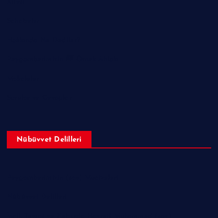
Ailesi
Sahabeler
Hakkında Ne Dediler?
Peygamberimizin ﷺ Örnek Ahlakı
Makaleler
Sorular ve Cevaplar
Nübüvvet Delilleri
Peygamberimizin (sav) Mucizeleri
Nübüvvet Delilleri
İncil, Tevrat ve Zeburda Hazreti Muhammed (sav)