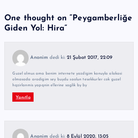
One thought on “
Peygamberliğe
Giden Yol: Hira
”
Anonim
dedi ki:
21 Şubat 2017, 22:09
Guzel olmus ama benim internete yazdigim konuyla alakasi
olmasada aradigim sey buydu saolun tesekkurler cok guzel
hqzirlanmis yapqnin ellerine saglik by by
Yanıtla
Anonim
dedi ki:
8 Eylül 2020, 13:05