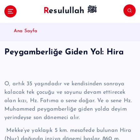
S
Resulullah ﷺ
k
i
p
Ana Sayfa
t
o
c
Peygamberliğe Giden Yol: Hira
o
n
t
e
n
O, artık 35 yaşındadır ve kendisinden sonraya
t
kalacak tek çocuğu ve soyunu devam ettirecek
olan kızı, Hz. Fatıma o sene doğar. Ve o sene Hz.
Muhammed peygamberliğe giden yolda deyim
yerindeyse son dönemeci alır.
Mekke’ye yaklaşık 5 km. mesafede bulunan Hira
(Nur) dağında inziva dönemi başlar. 860 m.