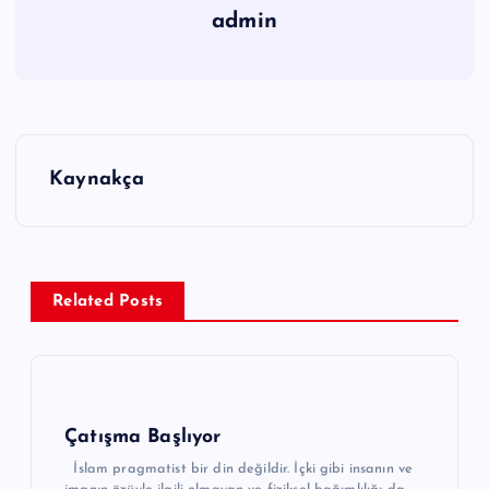
admin
Y
Kaynakça
a
z
ı
g
Related Posts
e
z
i
n
Çatışma Başlıyor
m
İslam pragmatist bir din değildir. İçki gibi insanın ve