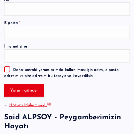
A
E-posta
*
l
t
e
İnternet sitesi
r
n
a
Daha sonraki yorumlarımda kullanılması için adım, e-posta
t
adresim ve site adresim bu tarayıcıya kaydedilsin.
i
v
e
:
←
Hazreti Muhammed ﷺ
Said ALPSOY - Peygamberimizin
Hayatı