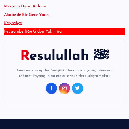
Mi’rac’ın Derin Anlamı
Akabe’de Bir Gece Yarısı
Kaynakça
Peygamberliğe Giden Yol: Hira
Resulullah ﷺ
Amacımız Sevgililer Sevgilisi Efendimizin (asm) alemlere
rahmet kaynağı olan mesajlarını sizlere ulaştırmaktır.