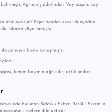
neden üzülüyorsun? Eğer benden evvel dünyadan
 da kılarım’ diye konuştu.
 anlayamayıp böyle ko­nuş­muştu.
ağladı:
 ağrısı, benim başımın ağrısıdır; artık ondan
r
rvesinde bulunan Sıd­dık-ı Ekber, Resûl-i Ekrem’in
uyacağını, şöylece dile getirdi: