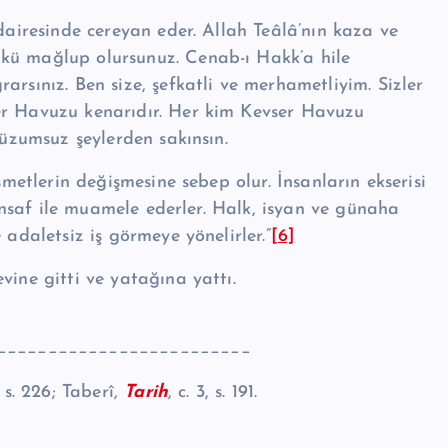
 dairesinde cereyan eder. Allah Teâlâ’nın kaza ve
kü mağlup olursunuz. Cenab-ı Hakk’a hile
rsınız. Ben size, şefkatli ve merhametliyim. Siz­ler
ser Havuzu kenarıdır. Her kim Kevser Havuzu
lüzumsuz şeyler­den sakınsın.
smetlerin değişmesine sebep olur. İnsanların ekserisi
e insaf ile muamele ederler. Halk, isyan ve günaha
 adaletsiz iş görmeye yönelirler.”
[6]
vine gitti ve yatağına yattı.
_________________________
2, s. 226; Taberî,
Tarih
, c. 3, s. 191.