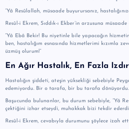
“Yâ Re­sû­lal­lah, müsaade buyurursanız, hastalığınız
Resûl-i Ekrem, Sıddık-ı Ekber’in arzusuna müsaade e
“Yâ Ebâ Bekir! Bu niyetinle bile yapacağın hizmeti
ben, hastalığım esnasında hizmetlerimi kızımla ze
üzmüş olurum!”
En Ağır Hastalık, En Fazla Izdı
Hastalığın şiddeti, ateşin yüksekliği sebebiyle Pey
edemiyordu. Bir o tarafa, bir bu tarafa dönüyordu.
Başucunda bulunanlar, bu durum sebebiyle, “Yâ Re­sû
çektiğini izhar etseydi, muhakkak bizi tekdir ederdin
Resûl-i Ekrem, cevabıyla durumunu şöylece izah etti