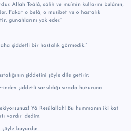
rdur. Allah Teâlâ, sâlih ve mü’min kullarını belânın,
der. Fakat o belâ, o musibet ve o hastalık
tir, günahlarını yok eder.”
daha şiddetli bir hastalık görmedik.”
talığının şiddetini şöy­le dile getirir:
ekiyorsunuz! Yâ Re­sû­lal­lah! Bu hummanın iki kat
atı vardır’ dedim.
da şöyle buyurdu: