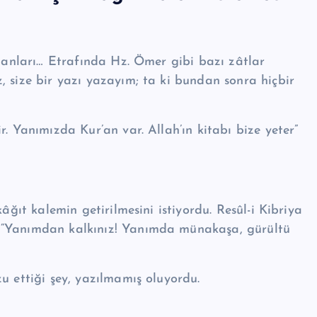
i anları… Etrafında Hz. Ömer gibi bazı zâtlar
, size bir yazı yazayım; ta ki bundan sonra hiç­bir
ğıt kalemin getirilme­si­ni istiyordu. Resûl-i Kibriya
 “Yanımdan kalkınız! Yanımda münaka­şa, gürültü
u ettiği şey, yazılmamış oluyordu.