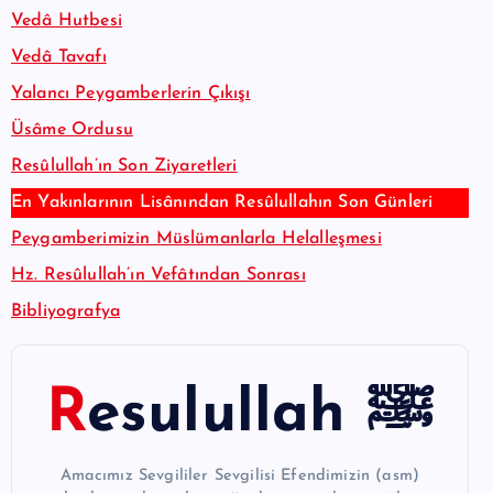
Vedâ Hutbesi
Vedâ Tavafı
Yalancı Peygamberlerin Çıkışı
Üsâme Ordusu
Resûlullah’ın Son Ziyaretleri
En Yakınlarının Lisânından Resûlullahın Son Günleri
Peygamberimizin Müslümanlarla Helalleşmesi
Hz. Resûlullah’ın Vefâtından Sonrası
Bibliyografya
Resulullah ﷺ
Amacımız Sevgililer Sevgilisi Efendimizin (asm)