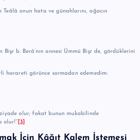
h Teâlâ onun hata ve günahlarını, ağacın
en Bişr b. Berâ’nın annesi Ümmü Bişr de, gördüklerini
ddetli harareti görünce sormadan edemedim:
a ziyade olur; fakat bunun mukabilinde
olur!’”
[3]
ırmak İçin Kâğıt Kalem İstemesi