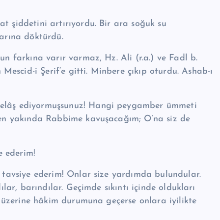
 şid­detini artırıyordu. Bir ara soğuk su
arına dök­türdü.
un farkına varır varmaz, Hz. Ali (r.a.) ve Fadl b.
s­cid-i Şerif’e gitti. Minbere çıkıp oturdu. Ashab-ı
 telâş ediyormuşsunuz! Hangi peygamber ümmeti
 ben yakında Rab­bime kavuşacağım; O’na siz de
ye ederim!
ı tavsiye ederim! Onlar si­ze yardımda bulundular.
dı­lar, barın­dılar. Geçimde sıkıntı içinde oldukları
rın üzerine hâkim durumuna geçerse onlara iyilikte