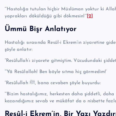
“‘Hastalığa tutulan hiçbir Müslüman yoktur ki Alla
yaprakları döküldüğü gibi dökmesin!’”
[2]
Ümmü Bişr Anlatıyor
Hastalığı sırasında Resûl-i Ekrem’in ziyaretine gid
şöyle anlatır:
“Re­sû­lul­lah’ı ziyarete gitmiştim. Vücudundaki şi
“‘Yâ Re­sû­lal­lah! Ben böyle sıtma hiç görmedim!’
“Re­sû­lul­lah ﷺ, bana cevaben şöyle buyurdu:
“‘Bizim hastalığımız, herkesten daha şiddetli, dah
kazandığımız sevab ve mükâfat da o nis­bet­te fazla 
Resûl-i Ekrem’in, Bir Yazı Yazd