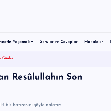
nnetle Yaşamak
Sorular ve Cevaplar
Makaleler
n Günleri
an Resûlullahın Son
 bir hatırasını şöyle an­latır: