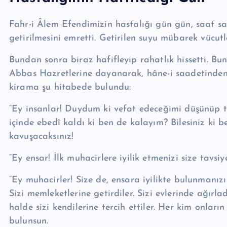
Fahr-i Âlem Efendimizin hastalığı gün gün, saat saat
getirilmesini emretti. Getirilen suyu mübarek vücutl
Bundan sonra biraz hafifleyip rahatlık hissetti. Bun
Abbas Hazretlerine dayanarak, hâne-i saadetinden Me
kirama şu hitabede bu­lun­du:
“Ey insanlar! Duydum ki vefat edeceğimi düşünüp
içinde ebedî kaldı ki ben de kalayım? Bilesiniz ki
kavuşacaksınız!
“Ey ensar! İlk muhacirlere iyilik etmenizi size tavsi
“Ey muhacirler! Size de, ensara iyilikte bulunmanız
Sizi memleketlerine getir­diler. Sizi evlerinde ağır­la­
halde sizi kendilerine tercih et­tiler. Her kim onla
bulun­sun.