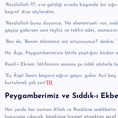
“Re­sû­lul­lah ﷺ, eve geldiği sırada başımda bir ağrı belirmişti. Ağrının şiddetinden ‘Vay başım, vay
başım!’ diye söylendim.
“Re­sû­lul­lah bunu duyunca, ‘Ne ehemmiyeti var, 
göçüp gidersen seni teçhiz ve tekfin eder, namazını
“Ben de, ‘Benim ölümümü mü istiyorsunuz?’ dedim.”
Hz. Âişe, Pey­gam­be­ri­mizin lâtife yaptığını birden
Resûl-i Ekrem, lâtifesinin sonunu şu ciddi sözlerle b
“Ey Âişe! Senin başının ağrısı geçer, gider. Asıl baş
kurtulmak çok zor!”
[1]
Pey­gam­be­ri­miz ve Sıddık-ı Ekbe
Her yerde her zaman Allah ve Resûlüne sadâkatin zi
huzuruna çıkarak, kendisine hizmet etmekten şe­ref d