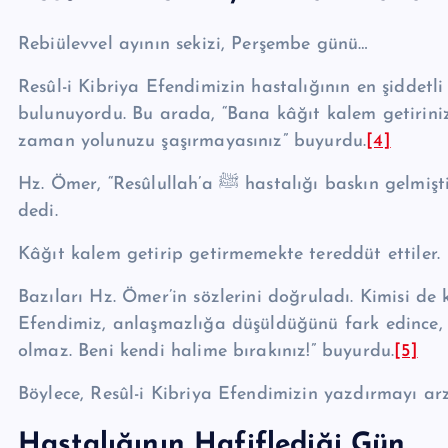
Rebiülevvel ayının sekizi, Perşembe günü…
Resûl-i Kibriya Efendimizin hastalığının en şiddetl
bulunuyordu. Bu arada, “Bana kâ­ğıt kalem getiriniz
zaman yolunuzu şaşırmayasınız” buyurdu.
[4]
Hz. Ömer, “Re­sû­lul­lah’a ﷺ hastalığı baskın gelmiştir. Yanı­mızda Kur’an var. Allah’ın kitabı bize yeter”
dedi.
Kâğıt kalem getirip getirmemekte tereddüt ettiler.
Bazıları Hz. Ömer’in sözlerini doğruladı. Kimisi de kâ
Efendimiz, anlaşmazlığa düşüldüğünü fark edin­ce,
olmaz. Beni kendi halime bırakınız!” buyurdu.
[5]
Böylece, Resûl-i Kibriya Efendimizin yazdırmayı arz
Hastalığının Hafiflediği Gün