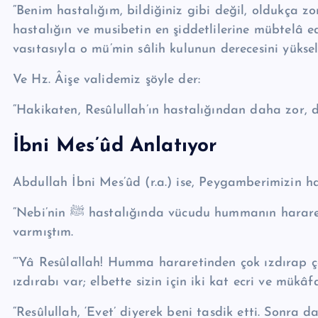
“Benim hastalığım, bildiğiniz gibi değil, oldukça zo
hastalığın ve musibetin en şiddetlilerine mübtelâ e
vasıtasıyla o mü’min sâlih kulunun derecesini yüksel
Ve Hz. Âişe validemiz şöyle der:
“Hakikaten, Re­sû­lul­lah’ın hastalığından daha zor, 
İbni Mes’ûd Anlatıyor
Abdullah İbni Mes’ûd (r.a.) ise, Pey­gam­be­ri­mizin has
“Nebi’nin ﷺ hastalığında vücudu hummanın hararetinden şiddetli sar­­sıldığı sırada huzuruna
varmıştım.
“‘Yâ Re­sû­lal­lah! Humma hararetinden çok ızdırap ç
ızdırabı var; elbette sizin için iki kat ecri ve mükâ­f
“Re­sû­lul­lah, ‘Evet’ diyerek beni tasdik etti. Sonra 