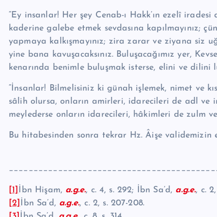
“Ey insanlar! Her şey Cenab-ı Hakk’ın ezelî iradesi
kaderine galebe etmek sevdasına kapılmayınız; çün
yapmaya kalkışmayınız; zira zarar ve ziyana siz uğra
yine bana ka­vuşacaksınız. Buluşacağımız yer, Kev
kenarında benimle buluşmak isterse, elini ve dilini 
“İnsanlar! Bilmelisiniz ki günah işlemek, nimet ve kı
sâlih olursa, onların amirleri, idarecileri de adl v
meylederse onların idare­cileri, hâkimleri de zulm ve
Bu hitabesinden sonra tekrar Hz. Âişe validemizin e
__________________________________________
[1]
İbn Hişam,
a.g.e.
, c. 4, s. 292; İbn Sa’d,
a.g.e.
, c. 
[2]
İbn Sa’d,
a.g.e.
, c. 2, s. 207-208.
[3]
İbn Sa’d,
a.g.e.
, c. 8, s. 314.