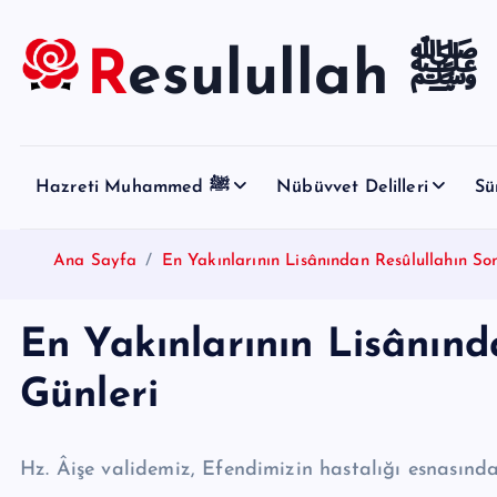
S
k
Resulullah ﷺ
i
p
t
o
Hazreti Muhammed ﷺ
Nübüvvet Delilleri
Sü
c
o
n
Ana Sayfa
En Yakınlarının Lisânından Resûlullahın So
t
e
En Yakınlarının Lisânınd
n
t
Günleri
Hz. Âişe validemiz, Efendimizin hastalığı esnasındaki