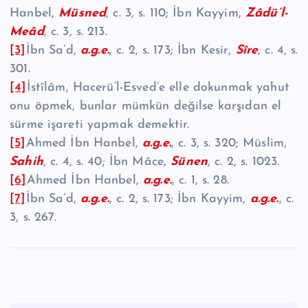
Hanbel,
Müsned
, c. 3, s. 110; İbn Kayyim,
Zâdü’l-
Meâd
, c. 3, s. 213.
[3]
İbn Sa’d,
a.g.e.
, c. 2, s. 173; İbn Kesir,
Sîre
, c. 4, s.
301.
[4]
İstîlâm, Hacerü’l-Esved’e elle dokunmak yahut
onu öpmek, bunlar mümkün değilse karşıdan el
sürme işareti yapmak demektir.
[5]
Ahmed İbn Hanbel,
a.g.e.
, c. 3, s. 320; Müslim,
Sahih
, c. 4, s. 40; İbn Mâce,
Sünen
, c. 2, s. 1023.
[6]
Ahmed İbn Hanbel,
a.g.e.
, c. 1, s. 28.
[7]
İbn Sa’d,
a.g.e.
, c. 2, s. 173; İbn Kayyim,
a.g.e.
, c.
3, s. 267.