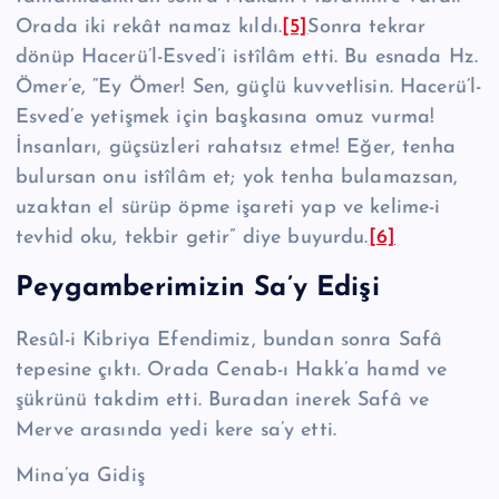
Orada iki rekât namaz kıldı.
[5]
Sonra tekrar
dönüp Hacerü’l-Esved’i istîlâm etti. Bu esnada Hz.
Ömer’e, “Ey Ömer! Sen, güçlü kuv­vetlisin. Hacerü’l-
Es­ved’e yetişmek için başkasına omuz vurma!
İnsanları, güçsüzleri ra­hatsız etme! Eğer, tenha
bulursan onu istîlâm et; yok tenha bulamazsan,
uzak­tan el sürüp öpme işareti yap ve kelime-i
tevhid oku, tek­bir getir” diye bu­­yurdu.
[6]
Pey­gam­be­ri­mizin Sa’y Edişi
Resûl-i Kib­riya Efendimiz, bundan sonra Safâ
tepesine çıktı. Orada Cenab-ı Hakk’a hamd ve
şük­rünü takdim etti. Buradan inerek Safâ ve
Merve arasında yedi kere sa’y etti.
Mina’ya Gidiş