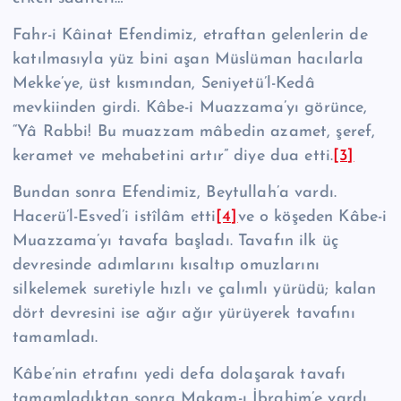
Fahr-i Kâinat Efendimiz, etraftan gelenlerin de
katılmasıyla yüz bini aşan Müslüman hacılarla
Mekke’ye, üst kısmından, Seniye­tü’l-Kedâ
mevkiinden girdi. Kâbe-i Muazzama’yı görünce,
“Yâ Rabbi! Bu muazzam mâbedin azamet, şeref,
keramet ve mehabetini artır” diye dua etti.
[3]
Bundan sonra Efendimiz, Beytullah’a vardı.
Hacerü’l-Es­ved’i istîlâm etti
[4]
ve o köşeden Kâbe-i
Muazzama’yı tavafa başladı. Tavafın ilk üç
devresinde adımlarını kısaltıp omuzlarını
silkelemek suretiyle hızlı ve çalımlı yürüdü; ka­lan
dört devresini ise ağır ağır yürüyerek tavafını
tamamladı.
Kâbe’nin etrafını yedi defa dolaşarak tavafı
tamamladıktan sonra Makam-ı İb­rahim’e vardı.