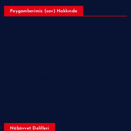
Peygamberimiz (sav) Hakkında
Hazreti Muhammed’in ﷺ Hayatı
Ailesi
Sahabeler
Hakkında Ne Dediler?
Peygamberimizin ﷺ Örnek Ahlakı
Makaleler
Sorular ve Cevaplar
Nübüvvet Delilleri