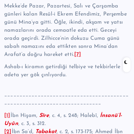
Mekke’de Pazar, Pazartesi, Salı ve Çarşamba
günleri kalan Resûl-i Ekrem Efendimiz, Perşembe
günü Mina’ya gitti. Öğle, ikindi, akşam ve yatsı
namazla­rını orada cemaatle eda etti. Geceyi
orada geçirdi. Zilhicce’nin dokuzu Cuma günü
sabah namazını eda ettikten sonra Mina’dan
Arafat’a doğru hareket etti.
[7]
Ashab-ı kiramın getirdiği telbiye ve tekbirlerle
adeta yer gök çınlıyordu.
_________________________________________
________________________________
[1]
İbn Hişam,
Sîre
, c. 4, s. 248; Halebî,
İnsanü’l-
Uyûn
, c. 3, s. 312.
[2]
İbn Sa’d,
Tabakat
, c. 2, s. 173-175; Ahmed İbn