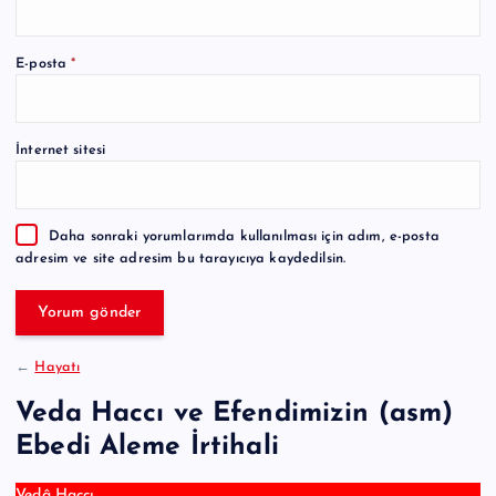
A
E-posta
*
l
t
e
İnternet sitesi
r
n
a
Daha sonraki yorumlarımda kullanılması için adım, e-posta
t
adresim ve site adresim bu tarayıcıya kaydedilsin.
i
v
e
:
←
Hayatı
Veda Haccı ve Efendimizin (asm)
Ebedi Aleme İrtihali
Vedâ Haccı