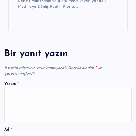
Kâbe-i Muazzama’ya gidip Veda Tavafı yap­tı.[1]
Medine’ye Dönüş Resûl-i Kibriya…
Bir yanıt yazın
E-posta adresiniz yayınlanmayacak.
Gerekli alanlar
*
ile
işaretlenmişlerdir
Yorum
*
Ad
*