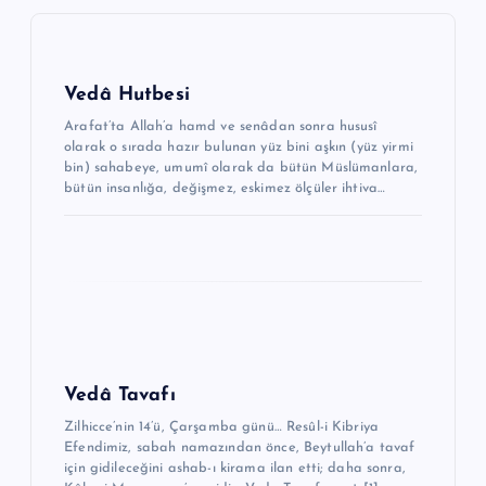
z
i
n
Vedâ Hutbesi
m
Arafat’ta Allah’a hamd ve senâdan sonra hususî
olarak o sırada hazır bulu­nan yüz bini aşkın (yüz yirmi
e
bin) sahabeye, umumî olarak da bütün Müslü­manlara,
bütün insanlığa, değişmez, eskimez ölçüler ihtiva…
s
i
Vedâ Tavafı
Zilhicce’nin 14’ü, Çarşamba günü… Resûl-i Kibriya
Efendimiz, sabah namazından önce, Bey­tul­lah’a tavaf
için gidileceğini ashab-ı kirama ilan etti; daha sonra,