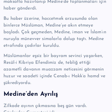
maksatla hazırlanıp Medine’de top­lanmaları için
haber gönderdi.
Bu haber üzerine, haccetmek arzusunda olan
binlerce Müslüman, Me­di­ne’ye akın etmeye
başladı. Çok geçmeden, Medine, iman ve İslam’ın
nuruyla münevver simalarla dolup taştı. Medine
etrafında çadırlar kuruldu.
Müslümanlar eşsiz bir bayram sevinci yaşarken,
Resûl-i Kibriya Efendimiz de, tebliğ ettiği
azametli davanın muazzam neticesini gör­menin
huzur ve saa­deti içinde Cenab-ı Hakk’a hamd ve
şükrediyordu.
Medine’den Ayrılış
Zilkade ayının çıkmasına beş gün vardı.