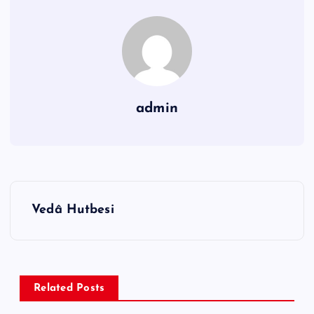
admin
Y
Vedâ Hutbesi
a
z
ı
g
Related Posts
e