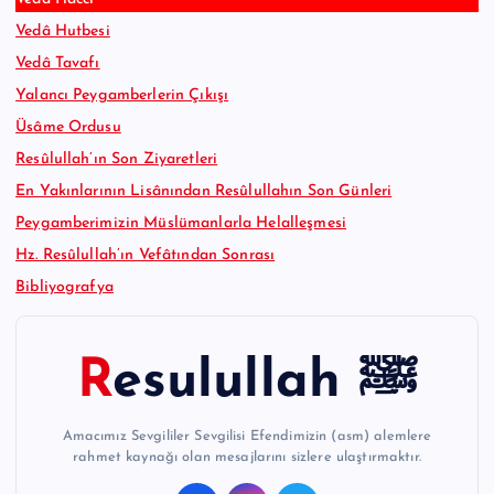
Vedâ Hutbesi
Vedâ Tavafı
Yalancı Peygamberlerin Çıkışı
Üsâme Ordusu
Resûlullah’ın Son Ziyaretleri
En Yakınlarının Lisânından Resûlullahın Son Günleri
Peygamberimizin Müslümanlarla Helalleşmesi
Hz. Resûlullah’ın Vefâtından Sonrası
Bibliyografya
Resulullah ﷺ
Amacımız Sevgililer Sevgilisi Efendimizin (asm) alemlere
rahmet kaynağı olan mesajlarını sizlere ulaştırmaktır.