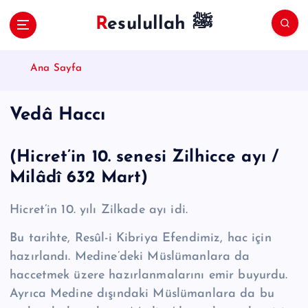
S
Resulullah ﷺ
k
i
p
Ana Sayfa
t
o
c
Vedâ Haccı
o
n
t
(Hicret’in 10. senesi Zilhicce ayı /
e
Milâdî 632 Mart)
n
t
Hicret’in 10. yılı Zilkade ayı idi.
Bu tarihte, Resûl-i Kibriya Efendimiz, hac için
hazırlandı. Medine’deki Müs­lümanlara da
haccetmek üzere hazırlanmalarını emir buyurdu.
Ayrıca Medine dışındaki Müslümanlara da bu