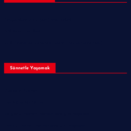
Peygamberimizin (sav) Mucizeleri
Nübüvvet Delilleri
İncil, Tevrat ve Zeburda Hazreti Muhammed (sav)
Sünnetle Yaşamak
Dualar & Zikirler
Her Güne Bir Sünnet
Bir günü, Hazreti Muhammed gibi yaşamak.
Hayatı, Hazreti Muhammed gibi yaşamak.