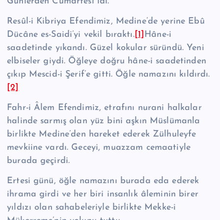
Günlerden Cu­mar­tesi idi.
Resûl-i Kibriya Efendimiz, Medine’de yerine Ebû
Dü­câ­ne es-Saidi’yi vekil bı­raktı.
[1]
Hâne-i
saadetinde yıkandı. Güzel kokular süründü. Yeni
elbiseler giy­di. Öğleye doğru hâne-i saadetinden
çıkıp Mescid-i Şerif’e gitti. Öğle nama­zı­nı kıldırdı.
[2]
Fahr-i Âlem Efendimiz, etrafını nurani halkalar
halinde sarmış olan yüz bini aşkın Müslümanla
birlikte Medine’den hareket ederek Zülhuleyfe
mevkiine vardı. Geceyi, muazzam cemaatiyle
burada geçirdi.
Ertesi günü, öğle namazını burada eda ederek
ihrama girdi ve her biri in­sanlık âleminin birer
yıldızı olan sahabeleriyle birlikte Mekke-i