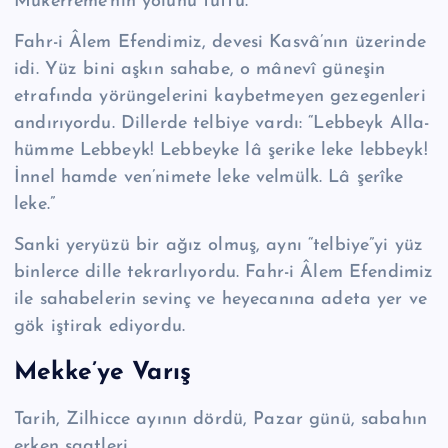
Mükerreme’nin yolunu tuttu.
Fahr-i Âlem Efendimiz, devesi Kasvâ’nın üzerinde
idi. Yüz bini aşkın sa­habe, o mânevî güneşin
etrafında yörüngelerini kaybetmeyen gezegenleri
an­dırıyordu. Dillerde telbiye vardı: “Lebbeyk Alla­
hüm­me Lebbeyk! Lebbeyke lâ şerike leke leb­beyk!
İnnel hamde ven­’nimete leke velmülk. Lâ şerîke
leke.”
Sanki yeryüzü bir ağız olmuş, aynı “telbiye”yi yüz
binlerce dille tek­rarlı­yordu. Fahr-i Âlem Efendimiz
ile sahabelerin sevinç ve heye­canına adeta yer ve
gök iştirak ediyordu.
Mekke’ye Varış
Tarih, Zilhicce ayının dördü, Pazar günü, sabahın
erken saatleri…