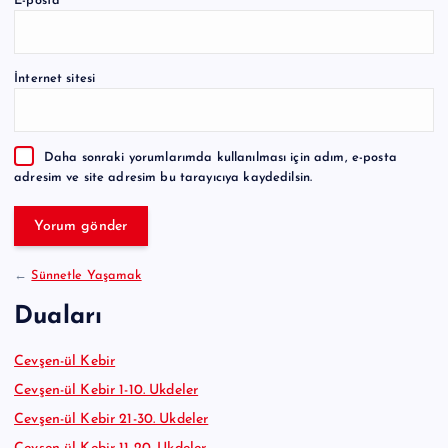
E-posta
*
l
t
e
İnternet sitesi
r
n
a
Daha sonraki yorumlarımda kullanılması için adım, e-posta
t
adresim ve site adresim bu tarayıcıya kaydedilsin.
i
v
e
:
←
Sünnetle Yaşamak
Duaları
Cevşen-ül Kebir
Cevşen-ül Kebir 1-10. Ukdeler
Cevşen-ül Kebir 21-30. Ukdeler