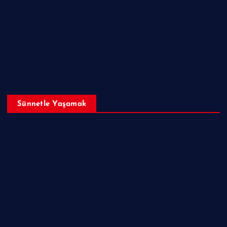
Peygamberimizin (sav) Mucizeleri
Nübüvvet Delilleri
İncil, Tevrat ve Zeburda Hazreti Muhammed (sav)
Sünnetle Yaşamak
Dualar & Zikirler
Her Güne Bir Sünnet
Bir günü, Hazreti Muhammed gibi yaşamak.
Hayatı, Hazreti Muhammed gibi yaşamak.