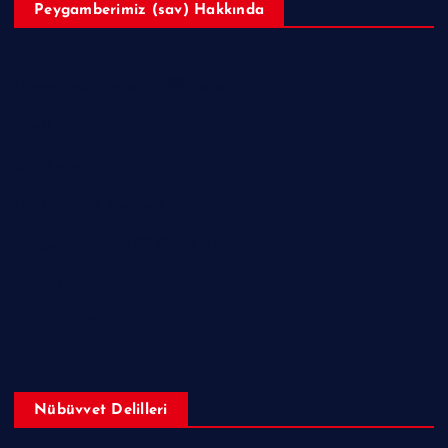
Peygamberimiz (sav) Hakkında
Hazreti Muhammed’in ﷺ Hayatı
Ailesi
Sahabeler
Hakkında Ne Dediler?
Peygamberimizin ﷺ Örnek Ahlakı
Makaleler
Sorular ve Cevaplar
Nübüvvet Delilleri