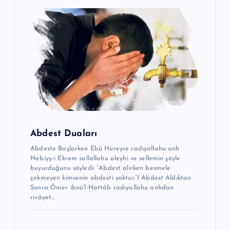
e
s
i
Abdest Duaları
Abdeste Başlarken Ebû Hüreyre radıyallahu anh
Nebiyy-i Ekrem sallallahu aleyhi ve sellemin şöyle
buyurduğunu söyledi: “Abdest alırken besmele
çekmeyen kimsenin abdesti yoktur.”1 Abdest Aldıktan
Sonra Ömer ibnü’l-Hattâb radıyallahu anhdan
rivâyet…