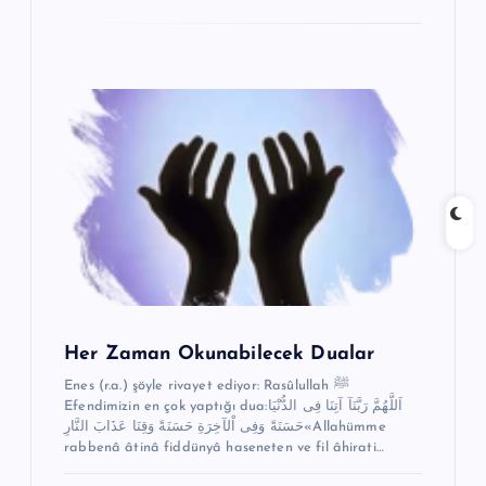
Her Zaman Okunabilecek Dualar
Enes (r.a.) şöyle rivayet ediyor: Rasûlullah ﷺ
Efendimizin en çok yaptığı dua:اَللَّهُمَّ رَبَّنَآ آتِنَا فِى الدُّنْيَا
حَسَنَةً وَفِى اْلآخِرَةِ حَسَنَةً وَقِنَا عَذَابَ النَّارِ«Allahümme
rabbenâ âtinâ fiddünyâ haseneten ve fil âhirati…