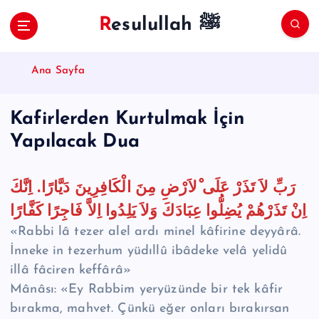
S
Resulullah ﷺ
k
i
p
Ana Sayfa
t
o
c
Kafirlerden Kurtulmak İçin
o
Yapılacak Dua
n
t
e
رَبِّ لاَ تَذَرْ عَلَى ْلاَرْضِ مِنَ الْكَافِرِينَ دَيَّارًا. اِنَّكَ
n
t
اِنْ تَذَرْهُمْ يُضِلُّوا عِبَادَكَ وَلاَ يَلِدُوا اِلاَّ فَاجِرًا كَفَّارًا
«Rabbi lâ tezer alel ardı minel kâfirine deyyârâ.
İnneke in tezerhum yüdıllû ibâdeke velâ yelidû
illâ fâciren keffârâ»
Mânâsı: «Ey Rabbim yeryüzünde bir tek kâfir
bırakma, mahvet. Çünkü eğer onları bırakırsan