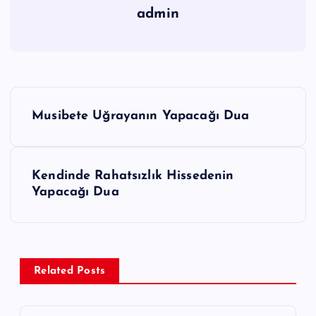
admin
Y
Musibete Uğrayanın Yapacağı Dua
a
z
ı
Kendinde Rahatsızlık Hissedenin
g
Yapacağı Dua
e
z
i
Related Posts
n
m