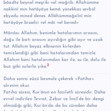
bâadte beynel meşrikı vel mağrib. Allahümme
nakkinî min hatâyâye kemâ yünekkas sevbül
ebyedu mined denes. Allâhümmağsilnî min
hatâyâye bisselci vel mâi vel bered»
Mânâsı: Allahım, benimle hatalarımın arasını,
doğu ile batı arasını ayırdığın gibi ayır ve uzak
tut. Allahım beyaz elbisenin kirlerden
temizlendiği gibi beni hatalarımdan temizle.
Allahım beni hatalarımdan kar ile, su ile, dolu ile
3
buz gibi sularla yıka.
Daha sonra eûzü besmele çekerek «Fatiha»
sûresini okur.
Fatiha sûresi, Kur’ânın en faziletli süresidir. Daha
evvel indirilen Tevrat, Zebur ve İncil’de bir dengi
olmadığı gibi, Kur’ân’da da bu sûreden daha