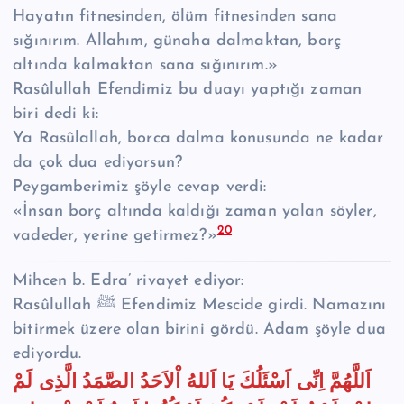
Hayatın fitnesinden, ölüm fitnesinden sana
sığınırım. Allahım, günaha dalmaktan, borç
altında kalmaktan sana sığınırım.»
Rasûlullah Efendimiz bu duayı yaptığı zaman
biri dedi ki:
Ya Rasûlallah, borca dalma konusunda ne kadar
da çok dua ediyorsun?
Peygamberimiz şöyle cevap verdi:
«İnsan borç altında kaldığı zaman yalan söyler,
20
vadeder, yerine getirmez?»
Mihcen b. Edra’ rivayet ediyor:
Rasûlullah ﷺ Efendimiz Mescide girdi. Namazını
bitirmek üzere olan birini gördü. Adam şöyle dua
ediyordu.
اَللَّهُمَّ اِنِّى اَسْئَلُكَ يَا اَللهُ اْلاَحَدُ الصَّمَدُ الَّذِى لَمْ