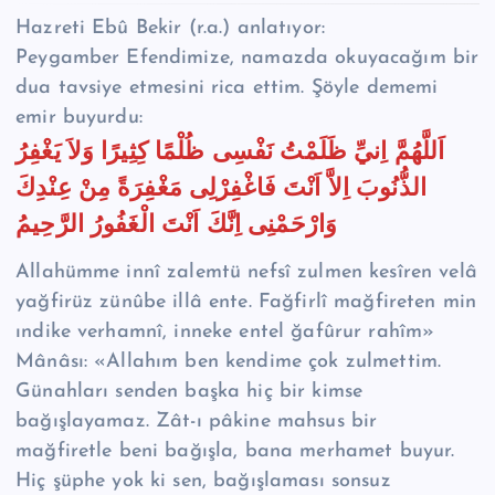
Hazreti Ebû Bekir (r.a.) anlatıyor:
Peygamber Efendimize, namazda okuyacağım bir
dua tavsiye etmesini rica ettim. Şöyle dememi
emir buyurdu:
اَللَّهُمَّ اِنيِّ ظَلَمْتُ نَفْسِى ظُلْمًا كِثِيرًا وَلاَ يَغْفِرُ
الذُّنُوبَ اِلاَّ اَنْتَ فَاغْفِرْلِى مَغْفِرَةً مِنْ عِنْدِكَ
وَارْحَمْنِى اِنَّكَ اَنْتَ الْغَفُورُ الرَّحِيمُ
Allahümme innî zalemtü nefsî zulmen kesîren velâ
yağfirüz zünûbe illâ ente. Fağfirlî mağfireten min
ındike verhamnî, inneke entel ğafûrur rahîm»
Mânâsı: «Allahım ben kendime çok zulmettim.
Günahları senden başka hiç bir kimse
bağışlayamaz. Zât-ı pâkine mahsus bir
mağfiretle beni bağışla, bana merhamet buyur.
Hiç şüphe yok ki sen, bağışlaması sonsuz