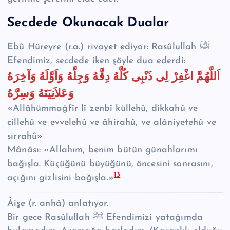
Secdede Okunacak Dualar
Ebû Hüreyre (r.a.) rivayet ediyor: Rasûlullah ﷺ
Efendimiz, secdede iken şöyle dua ederdi:
اَللَّهُمَّ اغْفِرْ لِى ذَنْبِى كُلَّهُ دِقَّهُ وَجِلَّهُ وَاَوَّلَهُ وَآخِرَهُ
وَعَلاَنِيَتَهُ وَسِرَّهُ
«Allâhümmağfîr lî zenbî küllehû, dikkahû ve
cillehû ve evvelehû ve âhirahû, ve alâniyetehû ve
sirrahû»
Mânâsı: «Allahım, benim bütün günahlarımı
bağışla. Küçüğünü büyüğünü, öncesini sonrasını,
13
açığını gizlisini bağışla.»
Âişe (r. anhâ) anlatıyor.
Bir gece Rasûlullah ﷺ Efendimizi yatağımda