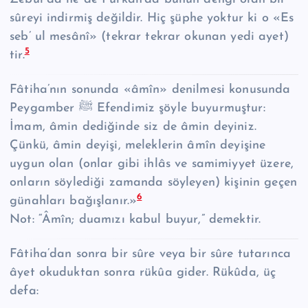
sûreyi indirmiş değildir. Hiç şüphe yoktur ki o «Es
seb’ ul mesânî» (tekrar tekrar okunan yedi ayet)
5
tir.
Fâtiha’nın sonunda «âmîn» denilmesi konusunda
Peygamber ﷺ Efendimiz şöyle buyurmuştur:
İmam, âmin dediğinde siz de âmin deyiniz.
Çünkü, âmin deyişi, meleklerin âmîn deyişine
uygun olan (onlar gibi ihlâs ve samimiyyet üzere,
onların söylediği zamanda söyleyen) kişinin geçen
6
günahları bağışlanır.»
Not: “Âmîn; duamızı kabul buyur,” demektir.
Fâtiha’dan sonra bir sûre veya bir sûre tutarınca
âyet okuduktan sonra rükûa gider. Rükûda, üç
defa: