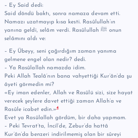
– Ey Said dedi:
Said döndü baktı, sonra namaza devam etti.
Namazı uzatmayıp kısa kesti. Rasûlullah’ın
yanına geldi, selâm verdi. Rasûlullah ﷺ onun
selâmını aldı ve:
– Ey Übeyy, seni çağırdığım zaman yanıma
gelmene engel olan nedir? dedi.
– Ya Rasûlallah namazda idim.
Peki Allah Tealâ’nın bana vahyettiği Kur’ân’da şu
âyeti görmedin mi?
«Ey iman edenler, Allah ve Rasûlü sizi, size hayat
verecek şeylere davet ettiği zaman Allah’a ve
4
Rasûle icabet edin.»
Evet ya Rasûlallah gördüm, bir daha yapmam.
– Peki Tevrat’ta, İncil’de, Zebur’da hattâ
Kur’ân’da benzeri indirilmemiş olan bir sûreyi