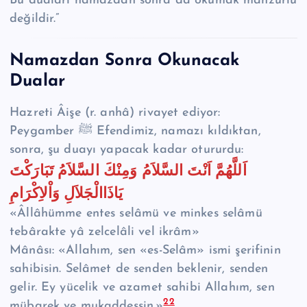
Bu duaları namazdan sonra da okumak mahzurlu
değildir.”
Namazdan Sonra Okunacak
Dualar
Hazreti Âişe (r. anhâ) rivayet ediyor:
Peygamber ﷺ Efendimiz, namazı kıldıktan,
sonra, şu duayı yapacak kadar otururdu:
اَللَّهُمَّ اَنْتَ السَّلاَمُ وَمِنْكَ السَّلاَمُ تَبَارَكْتَ
يَاذَاالْجَلاَلِ وَاْلاِكْرَامِ
«Âllâhümme entes selâmü ve minkes selâmü
tebârakte yâ zelcelâli vel ikrâm»
Mânâsı: «Allahım, sen «es-Selâm» ismi şerifinin
sahibisin. Selâmet de senden beklenir, senden
gelir. Ey yücelik ve azamet sahibi Allahım, sen
22
mübarek ve mukaddessin.»