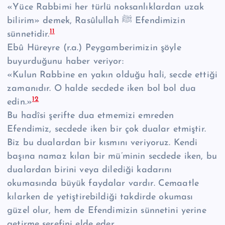
«Yüce Rabbimi her türlü noksanlıklardan uzak
bilirim» demek, Rasûlullah ﷺ Efendimizin
11
sünnetidir.
Ebû Hüreyre (r.a.) Peygamberimizin şöyle
buyurduğunu haber veriyor:
«Kulun Rabbine en yakın olduğu hali, secde ettiği
zamanıdır. O halde secdede iken bol bol dua
12
edin.»
Bu hadîsi şerifte dua etmemizi emreden
Efendimiz, secdede iken bir çok dualar etmiştir.
Biz bu dualardan bir kısmını veriyoruz. Kendi
başına namaz kılan bir mü’minin secdede iken, bu
dualardan birini veya dilediği kadarını
okumasında büyük faydalar vardır. Cemaatle
kılarken de yetiştirebildiği takdirde okuması
güzel olur, hem de Efendimizin sünnetini yerine
getirme şerefini elde eder.