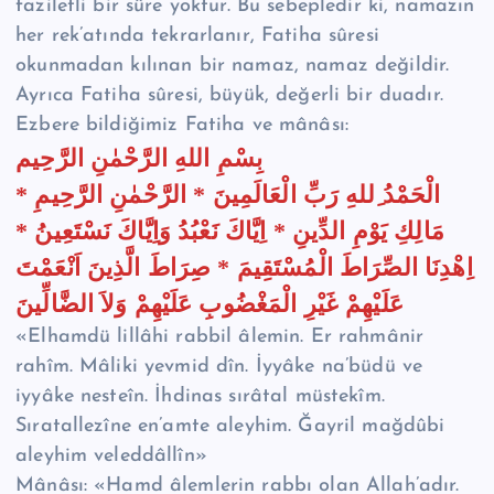
faziletli bir sûre yoktur. Bu sebepledir ki, namazın
her rek’atında tekrarlanır, Fatiha sûresi
okunmadan kılınan bir namaz, namaz değildir.
Ayrıca Fatiha sûresi, büyük, değerli bir duadır.
Ezbere bildiğimiz Fatiha ve mânâsı:
بِسْمِ اللهِ الرَّحْمٰنِ الرَّحِيم
الْحَمْدُ ِللهِ رَبِّ الْعَالَمِينَ * الرَّحْمٰنِ الرَّحِيمِ *
مَالِكِ يَوْمِ الدِّينِ * اِيَّاكَ نَعْبُدُ وَاِيَّاكَ نَسْتَعِينُ *
اِهْدِنَا الصِّرَاطَ الْمُسْتَقِيمَ * صِرَاطَ الَّذِينَ اَنْعَمْتَ
عَلَيْهِمْ غَيْرِ الْمَغْضُوبِ عَلَيْهِمْ وَلاَ الضَّالِّينَ
«Elhamdü lillâhi rabbil âlemin. Er rahmânir
rahîm. Mâliki yevmid dîn. İyyâke na’büdü ve
iyyâke nesteîn. İhdinas sırâtal müstekîm.
Sıratallezîne en’amte aleyhim. Ğayril mağdûbi
aleyhim veleddâllîn»
Mânâsı: «Hamd âlemlerin rabbı olan Allah’adır.