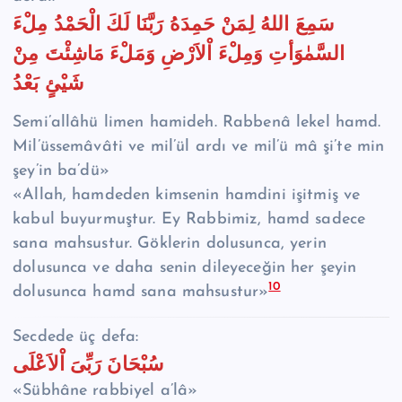
سَمِعَ اللهُ لِمَنْ حَمِدَهُ رَبَّنَا لَكَ الْحَمْدُ مِلْءَ
السَّمٰوَأتِ وَمِلْءَ اْلاَرْضِ وَمَلْءَ مَاشِئْتَ مِنْ
شَيْئٍ بَعْدُ
Semi’allâhü limen hamideh. Rabbenâ lekel hamd.
Mil’üssemâvâti ve mil’ül ardı ve mil’ü mâ şi’te min
şey’in ba’dü»
«Allah, hamdeden kimsenin hamdini işitmiş ve
kabul buyurmuştur. Ey Rabbimiz, hamd sadece
sana mahsustur. Göklerin dolusunca, yerin
dolusunca ve daha senin dileyeceğin her şeyin
10
dolusunca hamd sana mahsustur»
Secdede üç defa:
سُبْحَانَ رَبِّىَ اْلاَعْلَى
«Sübhâne rabbiyel a’lâ»