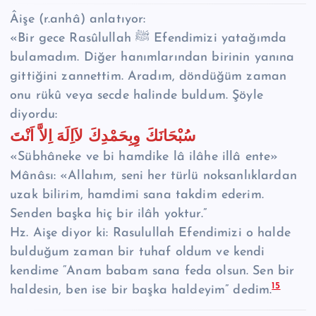
Âişe (r.anhâ) anlatıyor:
«Bir gece Rasûlullah ﷺ Efendimizi yatağımda
bulamadım. Diğer hanımlarından birinin yanına
gittiğini zannettim. Aradım, döndüğüm zaman
onu rükû veya secde halinde buldum. Şöyle
diyordu:
سُبْحَانَكَ وِبِحَمْدِكَ لاَاِلَهَ اِلاَّ اَنْتَ
«Sübhâneke ve bi hamdike lâ ilâhe illâ ente»
Mânâsı: «Allahım, seni her türlü noksanlıklardan
uzak bilirim, hamdimi sana takdim ederim.
Senden başka hiç bir ilâh yoktur.”
Hz. Aişe diyor ki: Rasulullah Efendimizi o halde
bulduğum zaman bir tuhaf oldum ve kendi
kendime “Anam babam sana feda olsun. Sen bir
15
haldesin, ben ise bir başka haldeyim” dedim.