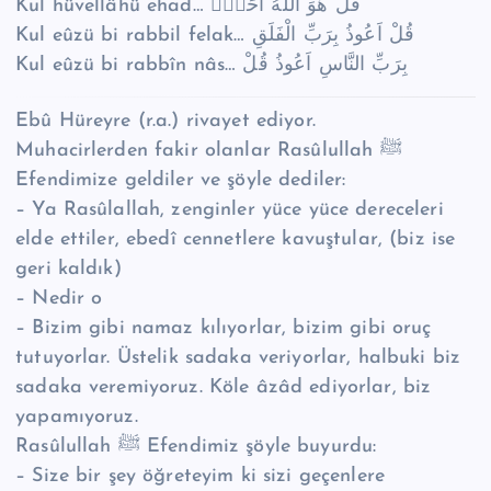
Kul hüvellâhü ehad… قُلْ هُوَ اللّٰهُ اَحَدٌۚ
Kul eûzü bi rabbil felak… قُلْ اَعُوذُ بِرَبِّ الْفَلَقِ
Kul eûzü bi rabbîn nâs… بِرَبِّ النَّاسِ اَعُوذُ قُلْ
Ebû Hüreyre (r.a.) rivayet ediyor.
Muhacirlerden fakir olanlar Rasûlullah ﷺ
Efendimize geldiler ve şöyle dediler:
– Ya Rasûlallah, zenginler yüce yüce dereceleri
elde ettiler, ebedî cennetlere kavuştular, (biz ise
geri kaldık)
– Nedir o
– Bizim gibi namaz kılıyorlar, bizim gibi oruç
tutuyorlar. Üstelik sadaka veriyorlar, halbuki biz
sadaka veremiyoruz. Köle âzâd ediyorlar, biz
yapamıyoruz.
Rasûlullah ﷺ Efendimiz şöyle buyurdu:
– Size bir şey öğreteyim ki sizi geçenlere