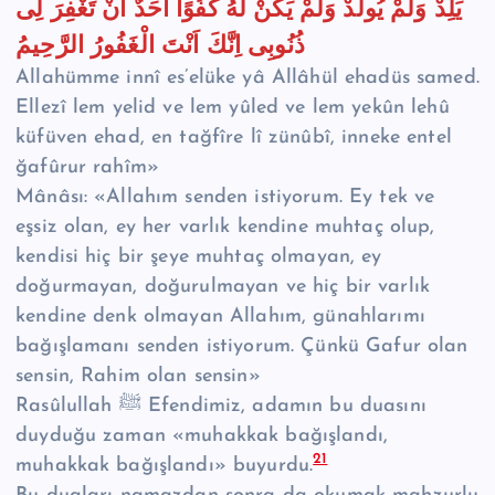
يَلِدْ وَلَمْ يُولَدْ وَلَمْ يَكُنْ لَهُ كُفُوًا اَحَدٌ اَنْ تَغْفِرَ لِى
ذُنُوبِى اِنَّكَ اَنْتَ الْغَفُورُ الرَّحِيمُ
Allahümme innî es’elüke yâ Allâhül ehadüs samed.
Ellezî lem yelid ve lem yûled ve lem yekûn lehû
küfüven ehad, en tağfîre lî zünûbî, inneke entel
ğafûrur rahîm»
Mânâsı: «Allahım senden istiyorum. Ey tek ve
eşsiz olan, ey her varlık kendine muhtaç olup,
kendisi hiç bir şeye muhtaç olmayan, ey
doğurmayan, doğurulmayan ve hiç bir varlık
kendine denk olmayan Allahım, günahlarımı
bağışlamanı senden istiyorum. Çünkü Gafur olan
sensin, Rahim olan sensin»
Rasûlullah ﷺ Efendimiz, adamın bu duasını
duyduğu zaman «muhakkak bağışlandı,
21
muhakkak bağışlandı» buyurdu.