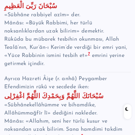
سُبْحَانَ رَبِّىَ الْعَظِيمِ
«Sübhâne rabbiyel azîm» der.
Mânâsı: «Büyük Rabbimi, her türlü
noksanlıklardan uzak bilirim» demektir.
Rükûda bu mübarek tesbihin okunması, Allah
Tealâ’nın, Kur’ân-ı Kerim’de verdiği bir emri yani,
7
«Yüce Rabbinin ismini tesbih et»
emrini yerine
getirmek içindir.
Ayrıca Hazreti Âişe (r. anhâ) Peygamber
Efendimizin rükû ve secdede iken:
سُبْحَانَكَ اللَّهُمَّ وَبِحَمْدِكَ اللَّهُمَّ اغْفِرْلِى
«Sübhânekellâhümme ve bihamdike,
Allâhümmağfîr lî» dediğini nakleder.
Mânâsı: «Allahım, seni her türlü kusur ve
noksandan uzak bilirim. Sana hamdimi takdim