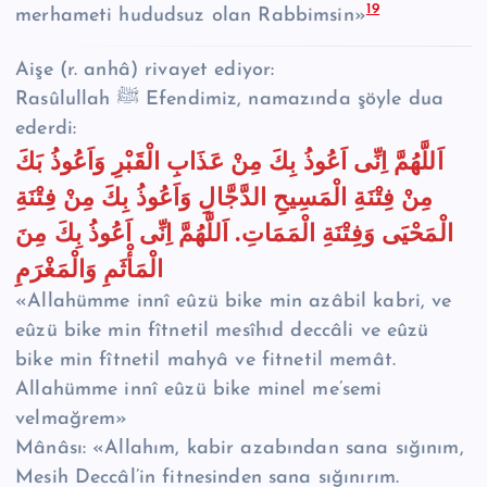
19
merhameti hududsuz olan Rabbimsin»
Aişe (r. anhâ) rivayet ediyor:
Rasûlullah ﷺ Efendimiz, namazında şöyle dua
ederdi:
اَللَّهُمَّ اِنِّى اَعُوذُ بِكَ مِنْ عَذَابِ الْقَبْرِ وَاَعُوذُ بَكَ
مِنْ فِتْنَةِ الْمَسِيحِ الدَّجَّالِ وَاَعُوذُ بِكَ مِنْ فِتْنَةِ
الْمَحْيَى وَفِتْنَةِ الْمَمَاتِ. اَللَّهُمَّ اِنِّى اَعُوذُ بِكَ مِنَ
الْمَأْثَمِ وَالْمَغْرَمِ
«Allahümme innî eûzü bike min azâbil kabri, ve
eûzü bike min fîtnetil mesîhıd deccâli ve eûzü
bike min fîtnetil mahyâ ve fitnetil memât.
Allahümme innî eûzü bike minel me’semi
velmağrem»
Mânâsı: «Allahım, kabir azabından sana sığınım,
Mesih Deccâl’in fitnesinden sana sığınırım.