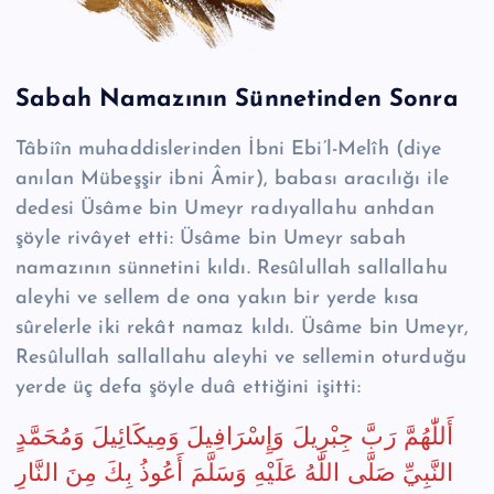
Sabah Namazının Sünnetinden Sonra
Tâbiîn muhaddislerinden İbni Ebi’l-Melîh (diye
anılan Mübeşşir ibni Âmir), babası aracılığı ile
dedesi Üsâme bin Umeyr radıyallahu anhdan
şöyle rivâyet etti: Üsâme bin Umeyr sabah
namazının sünnetini kıldı. Resûlullah sallallahu
aleyhi ve sellem de ona yakın bir yerde kısa
sûrelerle iki rekât namaz kıldı. Üsâme bin Umeyr,
Resûlullah sallallahu aleyhi ve sellemin oturduğu
yerde üç defa şöyle duâ ettiğini işitti:
‬النَّبِيِّ‭ ‬صَلَّى‭ ‬اللّٰهُ‭ ‬عَلَيْهِ‭ ‬وَسَلَّمَ‭ ‬أَعُوذُ‭ ‬بِكَ‭ ‬مِنَ‭ ‬النَّارِ