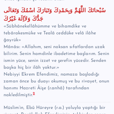
سُبْحانَكَ اللَّهُمَّ وَبِحَمْدِكَ وَتَبَارَكَ اسْمُكَ وَتَعَالَى
جَدُّكَ وَلاَاِلَهَ غَيْرُكَ
«Sübhânekellâhümme ve bihamdike ve
tebârakesmüke ve Tealâ ceddüke velâ ilâhe
ğayrük»
Mânâsı: «Allahım, seni noksan sıfatlardan uzak
bilirim. Senin hamdinle ibadetime başlarım. Senin
ismin yüce, senin izzet ve şerefin yücedir. Senden
başka hiç bir ilâh yoktur.»
Nebiyyi Ekrem Efendimiz, namaza başladığı
zaman önce bu duayı okumuş ve bu rivayet, onun
hanımı Hazreti Âişe (r.anhâ) tarafından
2
nakledilmiştir.
Müslim’in, Ebû Hüreyre (r.a.) yoluyla yaptığı bir