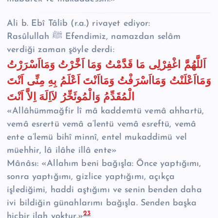
Ali b. Ebî Tâlib (r.a.) rivayet ediyor:
Rasûlullah ﷺ Efendimiz, namazdan selâm
verdiği zaman şöyle derdi:
اَللَّهُمَّ اغْفِرْلِى مَا قَدَّمْتُ وَمَا اَخَّرْتُ وَمَااَسْرَرْتُ
وَمَااَعْلَنْتُ وَمَااَسْرَفْتُ وَمَااَنْتَ اَعْلَمُ بِهِ مِنِّى اَنْتَ
الْمُقَدِّمُ وَالْمُوئَخِّرُ لاَاِلَهَ اِلاَّ اَنْتَ
«Allâhümmağfir lî mâ kaddemtü vemâ ahhartü,
vemâ esrertü vemâ a’lentü vemâ esreftü, vemâ
ente a’lemü bihî minnî, entel mukaddimü vel
müehhir, lâ ilâhe illâ ente»
Mânâsı: «Allahım beni bağışla: Önce yaptığımı,
sonra yaptığımı, gizlice yaptığımı, açıkça
işlediğimi, haddi aştığımı ve senin benden daha
ivi bildiğin günahlarımı bağışla. Senden başka
23
hiçbir ilah yoktur.»