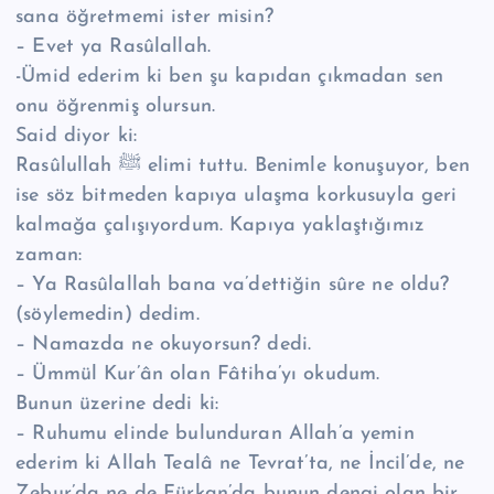
sana öğretmemi ister misin?
– Evet ya Rasûlallah.
-Ümid ederim ki ben şu kapıdan çıkmadan sen
onu öğrenmiş olursun.
Said diyor ki:
Rasûlullah ﷺ elimi tuttu. Benimle konuşuyor, ben
ise söz bitmeden kapıya ulaşma korkusuyla geri
kalmağa çalışıyordum. Kapıya yaklaştığımız
zaman:
– Ya Rasûlallah bana va’dettiğin sûre ne oldu?
(söylemedin) dedim.
– Namazda ne okuyorsun? dedi.
– Ümmül Kur’ân olan Fâtiha’yı okudum.
Bunun üzerine dedi ki:
– Ruhumu elinde bulunduran Allah’a yemin
ederim ki Allah Tealâ ne Tevrat’ta, ne İncil’de, ne
Zebur’da ne de Fürkan’da bunun dengi olan bir