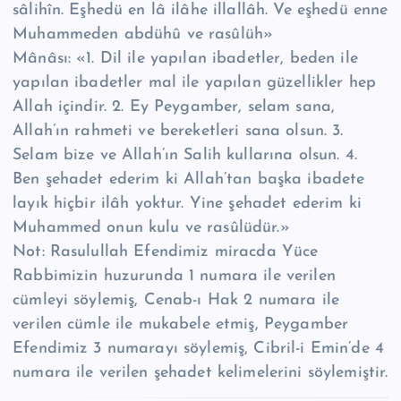
sâlihîn. Eşhedü en lâ ilâhe illallâh. Ve eşhedü enne
Muhammeden abdühû ve rasûlüh»
Mânâsı: «1. Dil ile yapılan ibadetler, beden ile
yapılan ibadetler mal ile yapılan güzellikler hep
Allah içindir. 2. Ey Peygamber, selam sana,
Allah’ın rahmeti ve bereketleri sana olsun. 3.
Selam bize ve Allah’ın Salih kullarına olsun. 4.
Ben şehadet ederim ki Allah’tan başka ibadete
layık hiçbir ilâh yoktur. Yine şehadet ederim ki
Muhammed onun kulu ve rasûlüdür.»
Not: Rasulullah Efendimiz miracda Yüce
Rabbimizin huzurunda 1 numara ile verilen
cümleyi söylemiş, Cenab-ı Hak 2 numara ile
verilen cümle ile mukabele etmiş, Peygamber
Efendimiz 3 numarayı söylemiş, Cibril-i Emin’de 4
numara ile verilen şehadet kelimelerini söylemiştir.