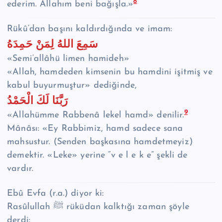
8
ederim. Allahım beni bağışla.»
Rükû’dan başını kaldırdığında ve imam:
سَمِعَ اللهُ لِمَنْ حَمِدَهُ
«Semi’allâhü limen hamideh»
«Allah, hamdeden kimsenin bu hamdini işitmiş ve
kabul buyurmuştur» dediğinde,
رَبَّنَا لَكَ الْحَمْدُ
9
«Allahümme Rabbenâ lekel hamd» denilir.
Mânâsı: «Ey Rabbimiz, hamd sadece sana
mahsustur. (Senden başkasına hamdetmeyiz)
demektir. «Leke» yerine “v e l e k e” şekli de
vardır.
Ebû Evfa (r.a.) diyor ki:
Rasûlullah ﷺ rüküdan kalktığı zaman şöyle
derdi: