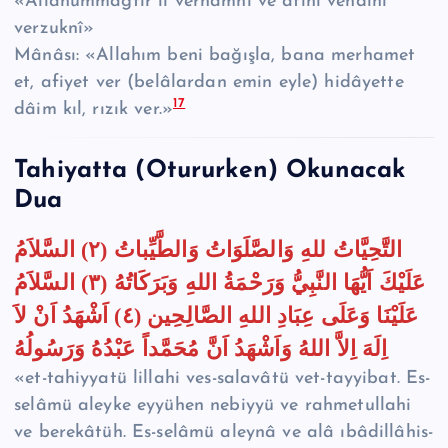
«Allâhümmağfir lî verhamnî ve âfini vehdinî
verzuknî»
Mânâsı: «Allahım beni bağışla, bana merhamet
et, afiyet ver (belâlardan emin eyle) hidâyette
17
dâim kıl, rızık ver.»
Tahiyatta (Otururken) Okunacak
Dua
التَّحِيَّاتُ للهِ وَالصَّلَوَاتُ وَالطَّيِّباتُ (٢) السَّلاَمُ
عَلَيْكَ اَيُّهَا النَّبِيُّ وَرَحْمَةُ اللهِ وَبَرَكَاتُهُ (٣) السَّلاَمُ
عَلَيْنَا وَعَلَى عِبَادِ اللهِ الصَّالِحِين (٤) اَشْهَدُ اَنْ لاَ
اِلَهَ اِلاَّ اللهُ وَاَشْهَدُ اَنَّ مُحَمَّداً عَبْدُهُ وَرَسُولُهُ
«et-tahiyyatü lillahi ves-salavâtü vet-tayyibat. Es-
selâmü aleyke eyyühen nebiyyü ve rahmetullahi
ve berekâtüh. Es-selâmü aleynâ ve alâ ıbâdillâhis-