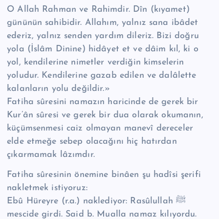
O Allah Rahman ve Rahimdir. Dîn (kıyamet)
gününün sahibidir. Allahım, yalnız sana ibâdet
ederiz, yalnız senden yardım dileriz. Bizi doğru
yola (İslâm Dinine) hidâyet et ve dâim kıl, ki o
yol, kendilerine nimetler verdiğin kimselerin
yoludur. Kendilerine gazab edilen ve dalâlette
kalanların yolu değildir.»
Fatiha sûresini namazın haricinde de gerek bir
Kur’ân sûresi ve gerek bir dua olarak okumanın,
küçümsenmesi caiz olmayan manevî dereceler
elde etmeğe sebep olacağını hiç hatırdan
çıkarmamak lâzımdır.
Fatiha sûresinin önemine binâen şu hadîsi şerifi
nakletmek istiyoruz:
Ebû Hüreyre (r.a.) naklediyor: Rasûlullah ﷺ
mescide girdi. Said b. Mualla namaz kılıyordu.