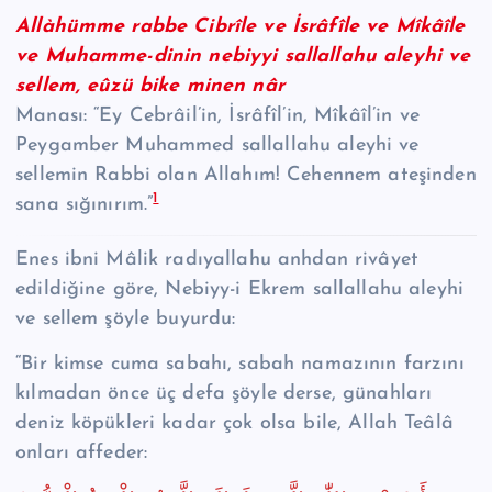
Allàhümme rabbe Cibrîle ve İsrâfîle ve Mîkâîle
ve Muhamme-dinin nebiyyi sallallahu aleyhi ve
sellem, eûzü bike minen nâr
Manası: “Ey Cebrâil’in, İsrâfîl’in, Mîkâîl’in ve
Peygamber Muhammed sallallahu aleyhi ve
sellemin Rabbi olan Allahım! Cehennem ateşinden
1
sana sığınırım.”
Enes ibni Mâlik radıyallahu anhdan rivâyet
edildiğine göre, Nebiyy-i Ekrem sallallahu aleyhi
ve sellem şöyle buyurdu:
“Bir kimse cuma sabahı, sabah namazının farzını
kılmadan önce üç defa şöyle derse, günahları
deniz köpükleri kadar çok olsa bile, Allah Teâlâ
onları affeder: