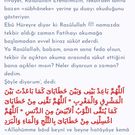
rivayet, Rasûlullah Efendimizin, tekbirden sonra
bazen «sübhâneke» yerine şu duayı okuduğunu
gösteriyor.
Ebû Hüreyre diyor ki: Rasûlullah ﷺ namazda
tekbir aldığı zaman Fatihayı okumağa
başlamadan evvel biraz sükût ederdi.
Ya Rasûlallah, babam, anam sana feda olsun,
tekbir ile açıktan okuma arasında sükut ettiğini
bana açıklar mısın? Neler diyorsun o zaman?
dedim.
Şöyle diyorum’, dedi:
اَللَّهُمَّ بَاعِدْ بَيْنِى وَبَيْنَ خَطَايَاىَ كَمَا بَاعَدْتَ بَيْنَ
الْمَشْرِقِ وَالْمَغْرِبِ * اَللَّهُمَّ نَقِّنِى مِنْ خَطَايَاىَ
كَمَا يُنَقَّى الثَّوْبُ اْلاَبْيَضُ مِنَ الدَّنَسِ * اَللَّهُمَّ
اغْسِلْنِى مِنْ خَطَايَاىَ بِالثَّلْجِ وَالْمَاءِ وَالْبَرَدِ
«Allahümme bâıd beynî ve beyne hatâyâye kemâ