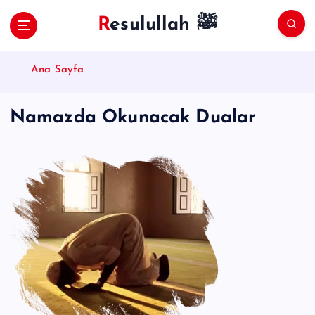
S
Resulullah ﷺ
k
i
p
Ana Sayfa
t
o
c
Namazda Okunacak Dualar
o
n
t
e
n
t