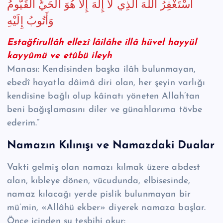
‬وَأَتُوبُ‭ ‬إِلَيْهِ
Estağfirullâh ellezî lâilâhe illâ hüvel hayyül
kayyûmü ve etûbü ileyh
Manası: Kendisinden başka ilâh bulunmayan,
ebedî hayatla dâimâ diri olan, her şeyin varlığı
kendisine bağlı olup kâinatı yöneten Allah’tan
beni bağışlamasını diler ve günahlarıma tövbe
ederim.”
Namazın Kılınışı ve Namazdaki Dualar
Vakti gelmiş olan namazı kılmak üzere abdest
alan, kıbleye dönen, vücudunda, elbisesinde,
namaz kılacağı yerde pislik bulunmayan bir
mü’min, «Allâhü ekber» diyerek namaza başlar.
Önce içinden şu tesbihi okur: