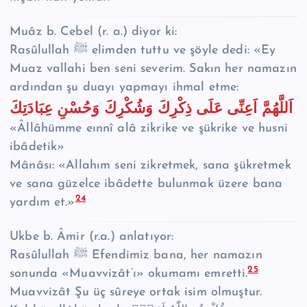
Muâz b. Cebel (r. a.) diyor ki:
Rasûlullah ﷺ elimden tuttu ve şöyle dedi: «Ey
Muaz vallahi ben seni severim. Sakın her namazın
ardından şu duayı yapmayı ihmal etme:
اَللَّهُمَّ اَعِنِّى عَلَى ذِكْرِكَ وَشُكْرِكَ وَحُسْنِ عِبَادَتِكَ
«Âllâhümme eınnî alâ zikrike ve şükrike ve husni
ibâdetik»
Mânâsı: «Allahım seni zikretmek, sana şükretmek
ve sana güzelce ibâdette bulunmak üzere bana
24
yardım et.»
Ukbe b. Âmir (r.a.) anlatıyor:
Rasûlullah ﷺ Efendimiz bana, her namazın
25
sonunda «Muavvizât’ı» okumamı emretti.
Muavvizât Şu üç sûreye ortak isim olmuştur.