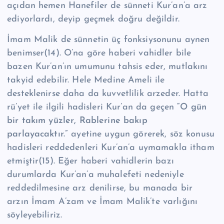
açıdan hemen Hanefiler de sünneti Kur’an’a arz
ediyorlardı, deyip geçmek doğru değildir.
İmam Malik de sünnetin üç fonksiysonunu aynen
benimser(14). O’na göre haberi vahidler bile
bazen Kur’an’ın umumunu tahsis eder, mutlakını
takyid edebilir. Hele Medine Ameli ile
desteklenirse daha da kuvvetlilik arzeder. Hatta
rü’yet ile ilgili hadisleri Kur’an da geçen
“O gün
bir takım yüzler, Rablerine bakıp
parlayacaktır.”
ayetine uygun görerek, söz konusu
hadisleri reddedenleri Kur’an’a uymamakla itham
etmiştir(15). Eğer haberi vahidlerin bazı
durumlarda Kur’an’a muhalefeti nedeniyle
reddedilmesine arz denilirse, bu manada bir
arzın İmam A’zam ve İmam Malik’te varlığını
söyleyebiliriz.