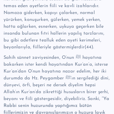
temas eden ayetlerin fiili ve kavli izahlarıdır.
Namaza giderken, kapıyı çalarken, normal
yürürken, konuşurken, gülerken, yemek yerken,
hatta ağlarken, esnerken, uykuya geçerken bile
insanda bulunan fıtri hallerin yapılış tarzlarını,
bu gibi adetlere tealluk eden ayeti kerimeleri,
beyanlarıyla, fiilleriyle göstermişlerdir(44).
Sahih sünnet zaviyesinden, O’nun ﷺ hayatına
bakarken ister kendi hayatından Kur’an’a, isterse
Kur’an’dan O’nun hayatına nazar edelim, her iki
durumda da Hz. Peygamber ﷺ’ın sergilediği dini,
dünyevi, örfi, beşeri ne dersek diyelim hepsi
Allah’ın Kur’an’da zikrettiği hususların birer şerhi,
beyanı ve fiili göstergesidir, diyebiliriz. Sanki,
“Ya
Rabbi senin huzurunda yaptığımız bütün
fiillerimizin ve davranışlarımızın o huzura layık