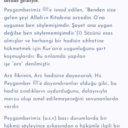
deliller getiriyor.
Peygamberimiz ﷺ’e isnad edilen,
“Benden size
gelen şeyi Allah’ın Kitabına arzedin. O’na
uygunsa ben söylemişimdir. Şayet ona uygun
değilse ben söylememişimdir.”
(1) Sözünü esas
almışlar ve herhangi bir hadisin sıhhatine
hükmetmek için Kur’an’a uygunluğunu şart
koşmuşlardır. Bu anlamda yapılan
işe
“arz”
denilmiştir.
Arz fikrinin,
Arz hadisine dayanarak, Hz.
Peygamber ﷺ’e dayandıranlar olduğu gibi, bu
hadisi zındıkların uydurduğunu, dolayısıyla
mevzu olup amel edilemeyeceğini savunanlarda
vardır.
Peygamberimiz (a.s.v) bazı durumlarda bir
hükmü söyleyince arkasından o hükümle ilgili bir