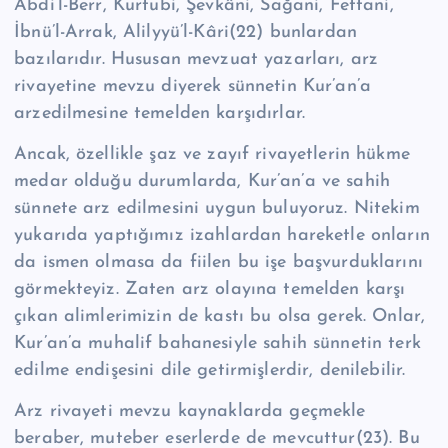
Abdi’l-Berr, Kurtubi, Şevkâni, Sağani, Fettani,
İbnü’l-Arrak, Alilyyü’l-Kâri(22) bunlardan
bazılarıdır. Hususan mevzuat yazarları, arz
rivayetine mevzu diyerek sünnetin Kur’an’a
arzedilmesine temelden karşıdırlar.
Ancak, özellikle şaz ve zayıf rivayetlerin hükme
medar olduğu durumlarda, Kur’an’a ve sahih
sünnete arz edilmesini uygun buluyoruz. Nitekim
yukarıda yaptığımız izahlardan hareketle onların
da ismen olmasa da fiilen bu işe başvurduklarını
görmekteyiz. Zaten arz olayına temelden karşı
çıkan alimlerimizin de kastı bu olsa gerek. Onlar,
Kur’an’a muhalif bahanesiyle sahih sünnetin terk
edilme endişesini dile getirmişlerdir, denilebilir.
Arz rivayeti mevzu kaynaklarda geçmekle
beraber, muteber eserlerde de mevcuttur(23). Bu