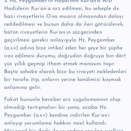
3. Hz. Peygamber’in Hayatının Kur’an’a Arzı
Hadislerin Kur’an’a arz edilmesi, bu sebeple de
bazı rivayetlerin O’na muarız olmasından dolayı
reddedilmesi ve bunun daha da ileri götürülerek,
bütün rivayetlerin Kur’an’ın süzgecinden
geçirilmesi gerekir anlayışıyla Hz. Peygamber
(a.s.v) adına bize intikal eden her şeye bir şüphe
iras edilmesi durumu, doğrudan doğruya bin dört
yüz yıllık geçmişi itham etmek manasını taşır.
Başta sahabe olarak bize bu rivayeti nakledenleri
bir tarafa itip, onların yerine kendimizi koymak
anlamına gelir.
Fakat bununla beraber arz uygulamasının olup
olmadığı tartışmaları bir yana, acaba Hz.
Peygamber (a.s.v) kendine indirilen Kur’an’ı
anlayıp yorumlama hakkını nasıl kullandı.