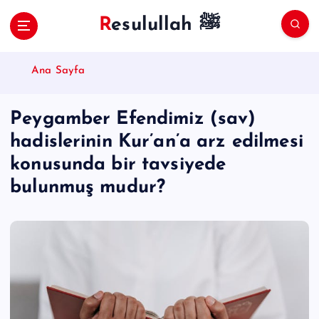
S
Resulullah ﷺ
k
i
p
Ana Sayfa
t
o
c
Peygamber Efendimiz (sav)
o
hadislerinin Kur’an’a arz edilmesi
n
t
konusunda bir tavsiyede
e
bulunmuş mudur?
n
t