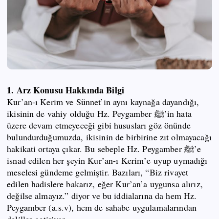
1. Arz Konusu Hakkında Bilgi
Kur’an-ı Kerim ve Sünnet’in aynı kaynağa dayandığı,
ikisinin de vahiy olduğu Hz. Peygamber ﷺ’in hata
üzere devam etmeyeceği gibi hususları göz önünde
bulundurduğumuzda, ikisinin de birbirine zıt olmayacağı
hakikati ortaya çıkar. Bu sebeple Hz. Peygamber ﷺ’e
isnad edilen her şeyin Kur’an-ı Kerim’e uyup uymadığı
meselesi gündeme gelmiştir. Bazıları, “Biz rivayet
edilen hadislere bakarız, eğer Kur’an’a uygunsa alırız,
değilse almayız.” diyor ve bu iddialarına da hem Hz.
Peygamber (a.s.v), hem de sahabe uygulamalarından