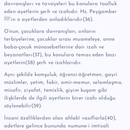
davranışları ve tavsiyeleri bu konulara taalluk
eden ayetlerin şerh ve izahıdır. Hz. Peygamber
ﷺ’in o ayetlerden anladıklarıdır(36).
O’nun, çocuklara davranışları, onların
terbiyelerine, çocuklar arası muameleye, anne
baba-çocuk münasebetlerine dair izah ve
beyanatları(37), bu konulara temas eden bazı
ayetlerin(38) şerh ve izahlarıdır.
Aynı şekilde komşuluk, öğrenci-öğretmen, gayri
müslimler, yetim, fakir, amir-memur, selamlaşma,
misafir, ziyafet, temizlik, giyim kuşam gibi
ilişkilerde de ilgili ayetlerin birer izahı olduğu
söylenebilir(39).
İnsani özelliklerden olan ahlakî vasıflarla(40),
adetlere gelince bununda numune-i imtisali