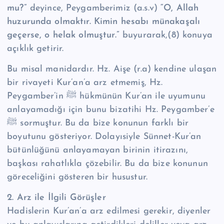
mu?”
deyince, Peygamberimiz (a.s.v)
“O, Allah
huzurunda olmaktır. Kimin hesabı münakaşalı
geçerse, o helak olmuştur.”
buyurarak,(8) konuya
açıklık getirir.
Bu misal manidardır. Hz. Aişe (r.a) kendine ulaşan
bir rivayeti Kur’an’a arz etmemiş, Hz.
Peygamber’in ﷺ hükmünün Kur’an ile uyumunu
anlayamadığı için bunu bizatihi Hz. Peygamber’e
ﷺ sormuştur. Bu da bize konunun farklı bir
boyutunu gösteriyor. Dolayısiyle Sünnet-Kur’an
bütünlüğünü anlayamayan birinin itirazını,
başkası rahatlıkla çözebilir. Bu da bize konunun
göreceliğini gösteren bir husustur.
2. Arz ile İlgili Görüşler
Hadislerin Kur’an’a arz edilmesi gerekir, diyenler