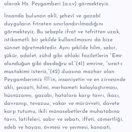
olarak Hz. Peygamberi (a.s.v) görmekteyiz.
İnsanda bulunan aklî, şehevî ve gazabî
duyguların fıtraten sınırlandırılmadığını
görmekteyiz. Bu sebeple ifrat ve tefritten uzak,
istikametli bir şekilde kullanılmasını da bize
sünnet öğretmektedir. Aynı şekilde hilm, sabır,
şükür, adalet, zühd gibi ahlaki faziletlerin
“Emr
olunduğun gibi dosdoğru ol.”
(41) emrine,
“sırat-ı
mustakimi isteriz,”
(42) duasına mazhar olan
Peygamberimiz ﷺ’in, insaniyetin ve en zirvesinde
aklı, şecaati, hilmi, merhameti kolaylaştırması,
hüsnüzannı, gazabı, hatalara karşı tavrı, ikazı,
davranışı, tevazuu, vakar ve mürüvveti, davete
karşı tutumu, ikili münasebetlerde muhatabına
tavrı, latifeleri, sabır ve sebatı, iffeti, cömertliği,
edeb ve hayası, övmesi ve yermesi, kanaati,