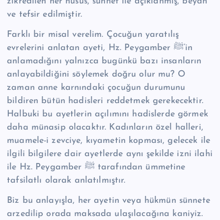
zikredilen her husus, sünnet ile açıklanmış, beyan
ve tefsir edilmiştir.
Farklı bir misal verelim. Çocuğun yaratılış
evrelerini anlatan ayeti, Hz. Peygamber ﷺ’in
anlamadığını yalnızca bugünkü bazı insanların
anlayabildiğini söylemek doğru olur mu? O
zaman anne karnındaki çocuğun durumunu
bildiren bütün hadisleri reddetmek gerekecektir.
Halbuki bu ayetlerin açılımını hadislerde görmek
daha münasip olacaktır. Kadınların özel halleri,
muamele-i zevciye, kıyametin kopması, gelecek ile
ilgili bilgilere dair ayetlerde aynı şekilde izni ilahi
ile Hz. Peygamber ﷺ tarafından ümmetine
tafsilatlı olarak anlatılmıştır.
Biz bu anlayışla, her ayetin veya hükmün sünnete
arzedilip orada maksada ulaşılacağına kaniyiz.