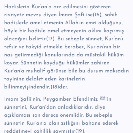
Hadislerin Kur’an’a arz edilmesini gösteren
rivayete mevzu diyen İmam Şafi ise(16), sahih
hadislerle amel etmenin Allah’ın emri olduğunu,
böyle bir hadisle amel etmeyenin aklını kaçırmış
olacağını belirtir(17). Bu sebeple sünnet, Kur’an’ı
tefsir ve takyid etmekle beraber, Kur’an’nın bir
nas getirmediği konularında da müstakil hüküm
koyar. Sünnetin koyduğu hükümler zahiren
Kur’an’a muhalif görünse bile bu durum maksadın
tayinine delalet eden karinelerin
bilinmeyişindendir,(18)der.
İmam Şafii’nin, Peygamber Efendimiz ﷺ’in
sünnetini, Kur’an’dan anladıklarıdır, diye
açıklaması son derece önemlidir. Bu sebeple
sünnetin Kur’an’a olan zıtlığını bahane ederek
reddetmeyi cahillik saymıştır(19).