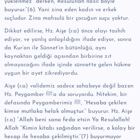
yüklenmez” derken, Resulullah nasıl böyle
buyurur.”
(6). Yani zina eden kadın ve erkek
suçludur. Zina mahsulü bir çocuğun suçu yoktur.
Dikkat edilirse, Hz. Aişe (r.a) önce olayı tashih
ediyor, ve yanlış anlaşıldığını ifade ediyor, sonra
da Kur’an ile Sünnet’in bütünlüğü, aynı
kaynaktan geldiği açısından birbirine zıt
olmayacağını ifade içinde sünnette gelen hükme
uygun bir ayet zikrediyordu.
Aişe (r.a) validemiz sadece sahabeye değil bazen
Hz. Peygamber ﷺ’a da soruyordu. Nitekim, bir
defasında Peygamberimiz ﷺ,
“Hesaba çekilen
kimse mutlaka helak olmuştur.”
buyurur. Hz. Aişe
(r.a)
“Allah beni sana feda etsin Ya Resulallah!
Allah “Kimin kitabı sağından verilirse, o kolay bir
hesap ile hesaba çekilmiştir.”
(7)
buyurmuyor