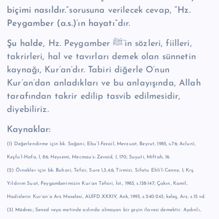
biçimi nasıldır.”
sorusuna verilecek cevap,
“Hz.
Peygamber (a.s.)’ın hayatı”
dır.
Şu halde,
Hz. Peygamber ﷺ’in sözleri, fiilleri,
takrirleri, hal ve tavırları demek olan sünnetin
kaynağı, Kur’an’dır. Tabiri diğerle O’nun
Kur’an’dan anladıkları ve bu anlayışında, Allah
tarafından takrir edilip tasvib edilmesidir,
diyebiliriz.
Kaynaklar:
(1) Değerlendirme için bk. Sağani, Ebu’l-Fezail, Mevzuat, Beyrut, 1985, s.76; Aclunî,
Keşfu’l-Hafa, I, 86; Heysemi, Mecmau’z-Zevaid, I, 170; Suyuti, Miftah, 16.
(2) Örnekler için bk. Buhari, Tefsir, Sure 1,3,4,6; Tirmizi, Sıfatu Ehli’l-Cenne, 1; Krş.
Yıldırım Suat, Peygamberimizin Kur’an Tefsiri, İst., 1983, s.138-147; Çakın, Kamil,
Hadislerin Kur’an’a Arz Meselesi, AUİFD.XXXIV, Ank, 1993, s.240-243; keleş, Arz, s.15 vd.
(3)
Müdrec;
Sened veya metinde aslında olmayan bir şeyin ilavesi demektir. Aydınlı,