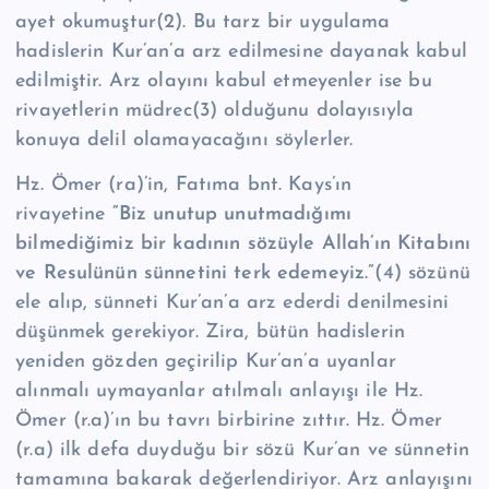
ayet okumuştur(2). Bu tarz bir uygulama
hadislerin Kur’an’a arz edilmesine dayanak kabul
edilmiştir. Arz olayını kabul etmeyenler ise bu
rivayetlerin müdrec(3) olduğunu dolayısıyla
konuya delil olamayacağını söylerler.
Hz. Ömer (ra)’in, Fatıma bnt. Kays’ın
rivayetine
“Biz unutup unutmadığımı
bilmediğimiz bir kadının sözüyle Allah’ın Kitabını
ve Resulünün sünnetini terk edemeyiz.”
(4) sözünü
ele alıp, sünneti Kur’an’a arz ederdi denilmesini
düşünmek gerekiyor. Zira, bütün hadislerin
yeniden gözden geçirilip Kur’an’a uyanlar
alınmalı uymayanlar atılmalı anlayışı ile Hz.
Ömer (r.a)’ın bu tavrı birbirine zıttır. Hz. Ömer
(r.a) ilk defa duyduğu bir sözü Kur’an ve sünnetin
tamamına bakarak değerlendiriyor. Arz anlayışını