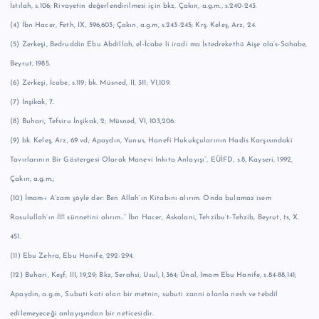
İstılah, s.106; Rivayetin değerlendirilmesi için bkz, Çakın, a.g.m., s.240-243.
(4) İbn Hacer, Feth, IX, 596,603; Çakın, a.g.m, s.243-245; Krş. Keleş, Arz, 24.
(5) Zerkeşi, Bedruddin Ebu Abdillah, el-İcabe li iradi ma İstedrekethü Aişe ala’s-Sahabe,
Beyrut, 1985.
(6) Zerkeşi, İcabe, s.119; bk. Müsned, II, 311; VI,109.
(7) İnşikak, 7.
(8) Buhari, Tefsiru İnşikak, 2; Müsned, VI, 103,206.
(9) bk. Keleş, Arz, 69 vd; Apaydın, Yunus, Hanefi Hukukçularının Hadis Karşısındaki
Tavırlarının Bir Göstergesi Olarak Manevi Inkıta Anlayışı”, EÜİFD, s.8, Kayseri, 1992,
Çakın, a.g.m.;
(10) İmam-ı A’zam şöyle der: Ben Allah’ın Kitabını alırım. Onda bulamaz isem
Rasulullah’ın ﷺ sünnetini alırım..” İbn Hacer, Askalani, Tehzibu’t-Tehzib, Beyrut, ts, X.
451.
(11) Ebu Zehra, Ebu Hanife, 292-294.
(12) Buhari, Keşf, III, 19,29; Bkz, Serahsi, Usul, I,364; Ünal, İmam Ebu Hanife, s.84-88,141;
Apaydın, a.g.m., Subuti kati olan bir metnin, subuti zanni olanla nesh ve tebdil
edilemeyeceği anlayışından bir neticesidir.