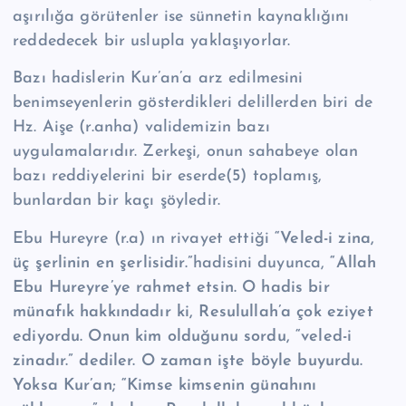
aşırılığa görütenler ise sünnetin kaynaklığını
reddedecek bir uslupla yaklaşıyorlar.
Bazı hadislerin Kur’an’a arz edilmesini
benimseyenlerin gösterdikleri delillerden biri de
Hz. Aişe (r.anha) validemizin bazı
uygulamalarıdır. Zerkeşi, onun sahabeye olan
bazı reddiyelerini bir eserde(5) toplamış,
bunlardan bir kaçı şöyledir.
Ebu Hureyre (r.a) ın rivayet ettiği
“Veled-i zina,
üç şerlinin en şerlisidir.”
hadisini duyunca,
“Allah
Ebu Hureyre’ye rahmet etsin. O hadis bir
münafık hakkındadır ki, Resulullah’a çok eziyet
ediyordu. Onun kim olduğunu sordu, “veled-i
zinadır.” dediler. O zaman işte böyle buyurdu.
Yoksa Kur’an; “Kimse kimsenin günahını