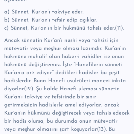
a)
Sünnet, Kur’an’ı takviye eder.
b)
Sünnet, Kur’an’ı tefsir edip açıklar.
c)
Sünnet, Kur’an’ın bir hükmünü tahsis eder.(11).
Ancak sünnetin Kur’an’ı neshi veya tahsisi için
mütevatir veya meşhur olması lazımdır. Kur’an’ın
hükmüne muhalif olan haber-i vahidler ise onun
hükmünü değiştiremez. İşte “Hanefilerin sünneti
Kur’an’a arz ediyor” dedikleri hadisler bu çeşit
hadislerdir. Buna Hanefi usulcüleri manevi inkıta
diyorlar(12). Şu halde Hanefi uleması sünnetin
Kur’an’ı takviye ve tefsirinde bir sınır
getirmeksizin hadislerle amel ediyorlar, ancak
Kur’an’ın hükmünü değiştirecek veya tahsis edecek
bir hadis olursa, bu durumda onun mütevatir
veya meşhur olmasını şart koşuyorlar(13). Bu