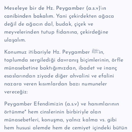
Meseleye bir de Hz. Peygamber (a.s.v)’ın
canibinden bakalım.
Yani çekirdekten ağaca
değil de ağacın dal, budak, çiçek ve
meyvelerinden tutup fidanına, çekirdeğine
ulaşalım.
Konumuz itibariyle Hz. Peygamber ﷺ’in,
toplumda sergilediği davranış biçimlerinin, örfle
münasebetine baktığımızdan, ibadet ve inanç
esaslarından ziyade diğer ahvalini ve efalini
nazara veren kısımlardan bazı numuneler
vereceğiz:
Peygamber Efendimizin (a.s.v) ve hanımlarının
örtünme* hem cinslerinin birbiriyle olan
münasebetleri, konuşma, yalnız kalma vs. gibi
hem hususi alemde hem de cemiyet içindeki bütün