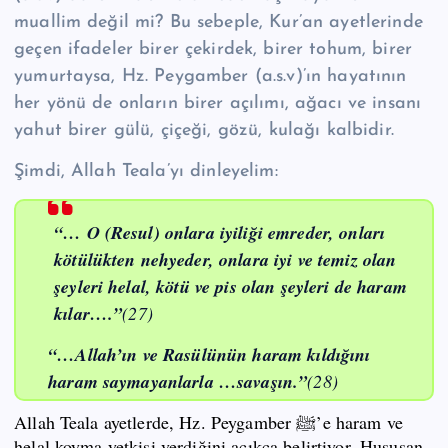
muallim değil mi? Bu sebeple, Kur’an ayetlerinde
geçen ifadeler birer çekirdek, birer tohum, birer
yumurtaysa, Hz. Peygamber (a.s.v)’ın hayatının
her yönü de onların birer açılımı, ağacı ve insanı
yahut birer gülü, çiçeği, gözü, kulağı kalbidir.
Şimdi, Allah Teala’yı dinleyelim:
“… O (Resul) onlara iyiliği emreder, onları
kötülükten nehyeder, onlara iyi ve temiz olan
şeyleri helal, kötü ve pis olan şeyleri de haram
kılar….”
(27)
“…Allah’ın ve Rasülünün haram kıldığını
haram saymayanlarla …savaşın.”
(28)
Allah Teala ayetlerde, Hz. Peygamber ﷺ’e haram ve
helal koyma yetkisi verdiğini açıkca belirtiyor. Hususan