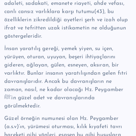
adaleti, sadakati, emanete riayeti, ahde vefası,
canlı cansız varlıklara karşı tutumu(43), bu
özelliklerin zikredildiği ayetleri şerh ve izah olup
ifrat ve tefritten uzak istikametin ne olduğunun
göstergeleridir.
İnsan yaratılış gereği, yemek yiyen, su içen,
yürüyen, oturan, uyuyan, beşeri ihtiyaçlarını
gideren, ağlayan, gülen, esneyen, aksıran, bir
varlıktır. Bunlar insanın yaratılışından gelen fıtri
davranışlarıdır. Ancak bu davranışların ne
zaman, nasıl, ne kadar olacağı Hz. Peygamber
ﷺ’in güzel adet ve davranışlarında
görülmektedir.
Güzel örneğin numunesi olan Hz. Peygamber
(a.s.v)’ın, yürümesi oturması, kılık kıyafeti tavrı
hareketi gibi yönleri, esasen bu gibi hususlara