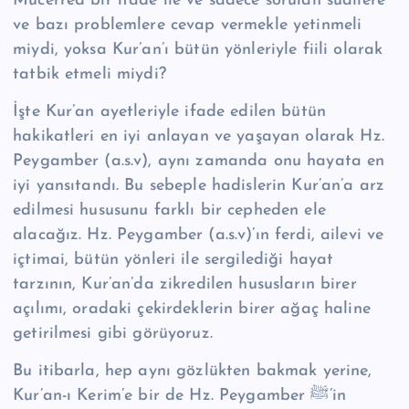
Mücerred bir ifade ile ve sadece sorulan suallere
ve bazı problemlere cevap vermekle yetinmeli
miydi, yoksa Kur’an’ı bütün yönleriyle fiili olarak
tatbik etmeli miydi?
İşte Kur’an ayetleriyle ifade edilen bütün
hakikatleri en iyi anlayan ve yaşayan olarak Hz.
Peygamber (a.s.v), aynı zamanda onu hayata en
iyi yansıtandı. Bu sebeple hadislerin Kur’an’a arz
edilmesi hususunu farklı bir cepheden ele
alacağız. Hz. Peygamber (a.s.v)’ın ferdi, ailevi ve
içtimai, bütün yönleri ile sergilediği hayat
tarzının, Kur’an’da zikredilen hususların birer
açılımı, oradaki çekirdeklerin birer ağaç haline
getirilmesi gibi görüyoruz.
Bu itibarla, hep aynı gözlükten bakmak yerine,
Kur’an-ı Kerim’e bir de Hz. Peygamber ﷺ’in