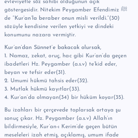
evleviyetle söz sahibi olduğunun açık
göstergesidir. Nitekim Peygamber Efendimiz ﷺ
de
“Kur’an’la beraber onun misli verildi.”
(30)
sözüyle kendisine verilen yetkiyi ve dindeki
konumunu nazara vermiştir.
Kur’an’dan Sünnet’e bakacak olursak,
1.
Namaz, zekat, oruç, hac gibi Kur’an’da geçen
ibadetleri Hz. Peygamber (a.s.v) te’kid eder,
beyan ve tefsir eder(31).
2.
Umumi hükmü tahsis eder(32).
3.
Mutlak hükmü kayıtlar(33).
4.
Kur’an’da olmayan(34) bir hüküm koyar(35).
Bu izahları bir çerçevede toplarsak ortaya şu
sonuç çıkar. Hz. Peygamber (a.s.v) Allah’ın
bildirmesiyle, Kur’an-ı Kerim’de geçen bütün
meseleleri izah etmiş, açıklamış, umum ifade