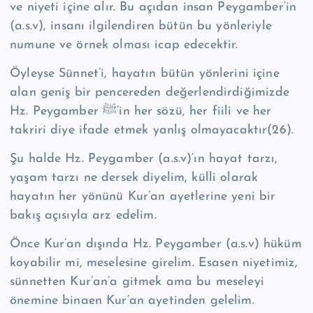
ve niyeti içine alır. Bu açıdan insan Peygamber’in
(a.s.v), insanı ilgilendiren bütün bu yönleriyle
numune ve örnek olması icap edecektir.
Öyleyse Sünnet’i, hayatın bütün yönlerini içine
alan geniş bir pencereden değerlendirdiğimizde
Hz. Peygamber ﷺ’in her sözü, her fiili ve her
takriri diye ifade etmek yanlış olmayacaktır(26).
Şu halde Hz. Peygamber (a.s.v)’ın hayat tarzı,
yaşam tarzı ne dersek diyelim, külli olarak
hayatın her yönünü Kur’an ayetlerine yeni bir
bakış açısıyla arz edelim.
Önce Kur’an dışında Hz. Peygamber (a.s.v) hüküm
koyabilir mi, meselesine girelim. Esasen niyetimiz,
sünnetten Kur’an’a gitmek ama bu meseleyi
önemine binaen Kur’an ayetinden gelelim.