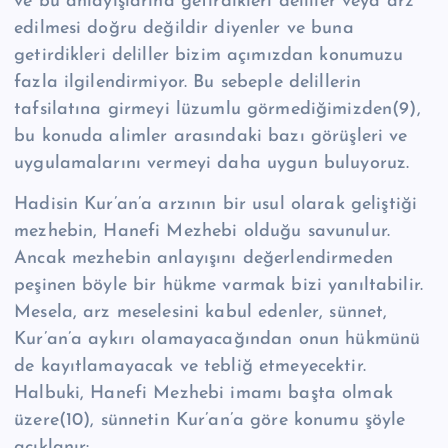
ve bu anlayışlarına getirdikleri deliller veya arz
edilmesi doğru değildir diyenler ve buna
getirdikleri deliller bizim açımızdan konumuzu
fazla ilgilendirmiyor. Bu sebeple delillerin
tafsilatına girmeyi lüzumlu görmediğimizden(9),
bu konuda alimler arasındaki bazı görüşleri ve
uygulamalarını vermeyi daha uygun buluyoruz.
Hadisin Kur’an’a arzının bir usul olarak geliştiği
mezhebin, Hanefi Mezhebi olduğu savunulur.
Ancak mezhebin anlayışını değerlendirmeden
peşinen böyle bir hükme varmak bizi yanıltabilir.
Mesela, arz meselesini kabul edenler, sünnet,
Kur’an’a aykırı olamayacağından onun hükmünü
de kayıtlamayacak ve tebliğ etmeyecektir.
Halbuki, Hanefi Mezhebi imamı başta olmak
üzere(10), sünnetin Kur’an’a göre konumu şöyle
açıklanır: