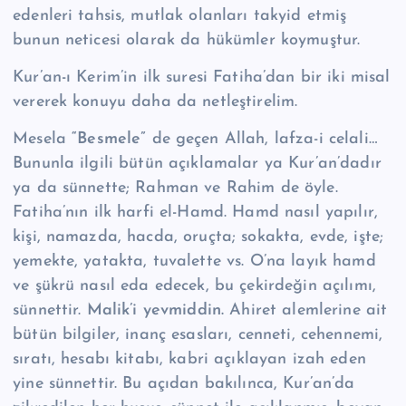
edenleri tahsis, mutlak olanları takyid etmiş
bunun neticesi olarak da hükümler koymuştur.
Kur’an-ı Kerim’in ilk suresi Fatiha’dan bir iki misal
vererek konuyu daha da netleştirelim.
Mesela
“Besmele”
de geçen Allah, lafza-i celali…
Bununla ilgili bütün açıklamalar ya Kur’an’dadır
ya da sünnette; Rahman ve Rahim de öyle.
Fatiha’nın ilk harfi el-Hamd. Hamd nasıl yapılır,
kişi, namazda, hacda, oruçta; sokakta, evde, işte;
yemekte, yatakta, tuvalette vs. O’na layık hamd
ve şükrü nasıl eda edecek, bu çekirdeğin açılımı,
sünnettir.
Malik’i yevmiddin.
Ahiret alemlerine ait
bütün bilgiler, inanç esasları, cenneti, cehennemi,
sıratı, hesabı kitabı, kabri açıklayan izah eden
yine sünnettir. Bu açıdan bakılınca, Kur’an’da