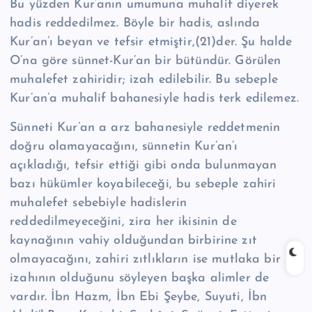
Bu yüzden Kur’anın umumuna muhalif diyerek
hadis reddedilmez. Böyle bir hadis, aslında
Kur’an’ı beyan ve tefsir etmiştir,(21)der. Şu halde
O’na göre sünnet-Kur’an bir bütündür. Görülen
muhalefet zahiridir; izah edilebilir. Bu sebeple
Kur’an’a muhalif bahanesiyle hadis terk edilemez.
Sünneti Kur’an a arz bahanesiyle reddetmenin
doğru olamayacağını, sünnetin Kur’an’ı
açıkladığı, tefsir ettiği gibi onda bulunmayan
bazı hükümler koyabileceği, bu sebeple zahiri
muhalefet sebebiyle hadislerin
reddedilmeyeceğini, zira her ikisinin de
kaynağının vahiy olduğundan birbirine zıt
olmayacağını, zahiri zıtlıkların ise mutlaka bir
izahının olduğunu söyleyen başka alimler de
vardır. İbn Hazm, İbn Ebi Şeybe, Suyuti, İbn