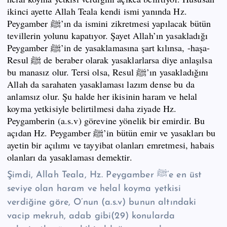
ikinci ayette Allah Teala kendi ismi yanında Hz.
Peygamber ﷺ’ın da ismini zikretmesi yapılacak bütün
tevillerin yolunu kapatıyor. Şayet Allah’ın yasakladığı
Peygamber ﷺ’in de yasaklamasına şart kılınsa, -haşa-
Resul ﷺ de beraber olarak yasaklarlarsa diye anlaşılsa
bu manasız olur. Tersi olsa, Resul ﷺ’ın yasakladığını
Allah da sarahaten yasaklaması lazım dense bu da
anlamsız olur. Şu halde her ikisinin haram ve helal
koyma yetkisiyle belirtilmesi daha ziyade Hz.
Peygamberin (a.s.v) görevine yönelik bir emirdir. Bu
açıdan Hz. Peygamber ﷺ’in bütün emir ve yasakları bu
ayetin bir açılımı ve tayyibat olanları emretmesi, habais
olanları da yasaklaması demektir.
Şimdi, Allah Teala, Hz. Peygamber ﷺ’e en üst
seviye olan haram ve helal koyma yetkisi
verdiğine göre, O’nun (a.s.v) bunun altındaki
vacip mekruh, adab gibi(29) konularda