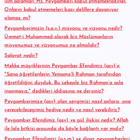
ilim adamları Hz. Peygamberi kabul etmemektedirler.
Onların kabul etmemeleri bazı delillere dayanıyor
olamaz mı?
Peygamberimizin (s.a.v.) misyonu ve vizyonu nedir?
Ümmet-i Muhammed olarak biz Müslümanların
misyonumuz ve vizyonumuz ne olmalıdır?
Salavat nedir?
Mekke müşriklerinin Peygamber Efendimiz (asv)’e,
"Sana öğretilenlerin Yemame’li Rahman tarafından
öğretildiğini duyduk. Bu sebeple biz Rahman’a asla
inanmayız." dedikleri iddiasına ne dersiniz?
Peygamberimize (asv) olan sevgimizi nasıl anlarız, ona
verecebilecegimiz hediye nedir ve nasıl verebiliriz?
Peygamber Efendimiz (asv) ve gül ilişkisi nedir? Allah
ile lale bitkisi arasında da böyle bağlantı var mıdır?
Peygamber Efendimizi (a.s.m.) ve diger peygamberleri