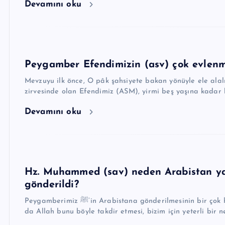
Devamını oku
Peygamber Efendimizin (asv) çok evlenme
Mevzuyu ilk önce, O pâk şahsiyete bakan yönüyle ele alalı
zirvesinde olan Efendimiz (ASM), yirmi beş yaşına kadar 
Devamını oku
Hz. Muhammed (sav) neden Arabistan y
gönderildi?
Peygamberimiz ﷺ’in Arabistana gönderilmesinin bir çok hikmetleri ve nedenleri vardır. Fakat hiçbir hikmeti olmasa
da Allah bunu böyle takdir etmesi, bizim için yeterli bir n