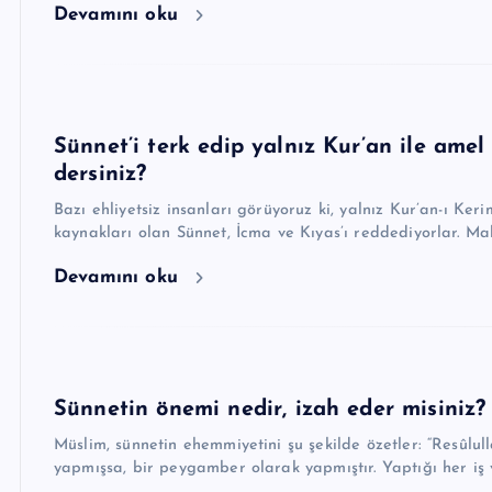
Devamını oku
Sünnet’i terk edip yalnız Kur’an ile ame
dersiniz?
Bazı ehliyetsiz insanları görüyoruz ki, yalnız Kur’an-ı Keri
kaynakları olan Sünnet, İcma ve Kıyas’ı reddediyorlar. Ma
Devamını oku
Sünnetin önemi nedir, izah eder misiniz?
Müslim, sünnetin ehemmiyetini şu şekilde özetler: “Resûlullah ﷺ ne zaman ve ne durumda ne söylemi
yapmışsa, bir peygamber olarak yapmıştır. Yaptığı her iş 