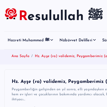
S
k
Resulullah ﷺ
i
p
t
o
Hazreti Muhammed ﷺ
Nübüvvet Delilleri
Sü
c
o
n
Ana Sayfa
Hz. Ayşe (ra) validemiz, Peygamberimiz (a
t
e
n
t
Hz. Ayşe (ra) validemiz, Peygamberimiz (
Peygamberliğin gelişinden on yıl sonra, elli yaşındayken
hem ev işleri ve çocuklarının bakımında yardımcı olacak, 
ihtiyacı…