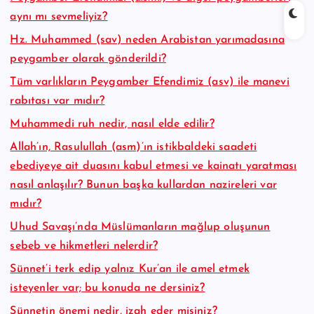
aynı mı sevmeliyiz?
Hz. Muhammed (sav) neden Arabistan yarımadasına
peygamber olarak gönderildi?
Tüm varlıkların Peygamber Efendimiz (asv) ile manevi
rabıtası var mıdır?
Muhammedi ruh nedir, nasıl elde edilir?
Allah’ın, Rasulullah (asm)’ın istikbaldeki saadeti
ebediyeye ait duasını kabul etmesi ve kainatı yaratması
nasıl anlaşılır? Bunun başka kullardan nazireleri var
mıdır?
Uhud Savaşı’nda Müslümanların mağlup oluşunun
sebeb ve hikmetleri nelerdir?
Sünnet’i terk edip yalnız Kur’an ile amel etmek
isteyenler var; bu konuda ne dersiniz?
Sünnetin önemi nedir, izah eder misiniz?