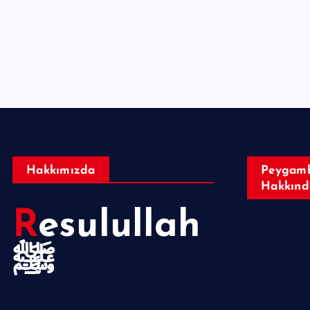
Hakkımızda
Peygamb
Hakkınd
Resulullah
ﷺ
Ailesi
Sahabeler