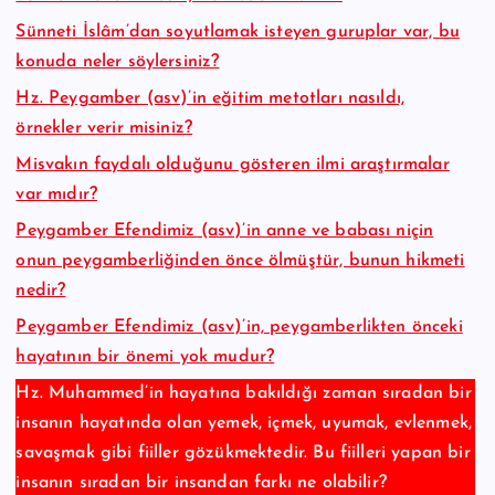
Sünneti İslâm’dan soyutlamak isteyen guruplar var, bu
konuda neler söylersiniz?
Hz. Peygamber (asv)’in eğitim metotları nasıldı,
örnekler verir misiniz?
Misvakın faydalı olduğunu gösteren ilmi araştırmalar
var mıdır?
Peygamber Efendimiz (asv)’in anne ve babası niçin
onun peygamberliğinden önce ölmüştür, bunun hikmeti
nedir?
Peygamber Efendimiz (asv)’in, peygamberlikten önceki
hayatının bir önemi yok mudur?
Hz. Muhammed’in hayatına bakıldığı zaman sıradan bir
insanın hayatında olan yemek, içmek, uyumak, evlenmek,
savaşmak gibi fiiller gözükmektedir. Bu fiilleri yapan bir
insanın sıradan bir insandan farkı ne olabilir?