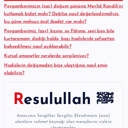
Peygamberimizin (sas) doğum gününü Mevlid Kandili’ni
kutlamak bidat mıdır? Değilse nasıl değerlendirmeliyiz,
bu güne mahsus özel ibadet var mıdır?
Peygamberimiz (asv) kızına, ey Fâtıma, seni ben bile
kurtaramam, dediği halde, bazı hadislerde şefaatten
bahsedilmesi nasıl açıklanabilir?
Kutsal emanetler nerelerde sergileniyor?
Hadislerin değişmeden bize ulaştığına nasıl emin
olabiliriz?
Resulullah ﷺ
Amacımız Sevgililer Sevgilisi Efendimizin (asm)
alemlere rahmet kaynağı olan mesajlarını sizlere
ulaştırmaktır.