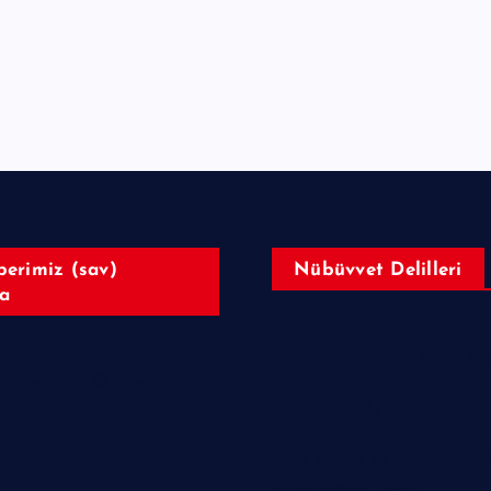
erimiz (sav)
Nübüvvet Delilleri
a
Peygamberimizin (sav) Muc
Hazreti Muhammed’in ﷺ Hayatı
Nübüvvet Delilleri
İncil, Tevrat ve Zeburda H
Muhammed (sav)