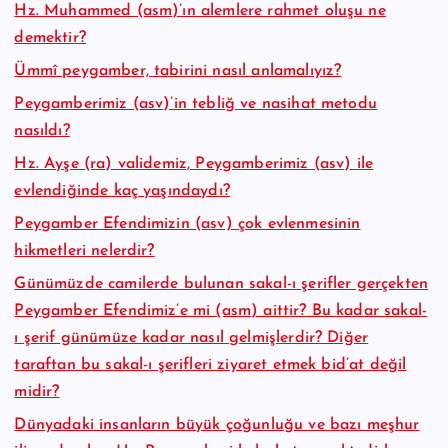
Hz. Muhammed (asm)’ın alemlere rahmet oluşu ne
demektir?
Ümmî peygamber, tabirini nasıl anlamalıyız?
Peygamberimiz (asv)’in tebliğ ve nasihat metodu
nasıldı?
Hz. Ayşe (ra) validemiz, Peygamberimiz (asv) ile
evlendiğinde kaç yaşındaydı?
Peygamber Efendimizin (asv) çok evlenmesinin
hikmetleri nelerdir?
Günümüzde camilerde bulunan sakal-ı şerifler gerçekten
Peygamber Efendimiz’e mi (asm) aittir? Bu kadar sakal-
ı şerif günümüze kadar nasıl gelmişlerdir? Diğer
taraftan bu sakal-ı şerifleri ziyaret etmek bid’at değil
midir?
Dünyadaki insanların büyük çoğunluğu ve bazı meşhur