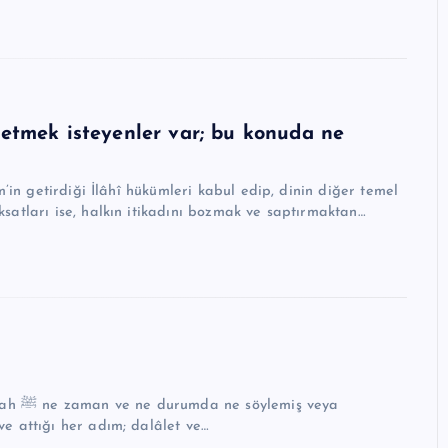
l etmek isteyenler var; bu konuda ne
m’in getirdiği İlâhî hükümleri kabul edip, dinin diğer temel
ksatları ise, halkın itikadını bozmak ve saptırmaktan…
ş veya
ve attığı her adım; dalâlet ve…