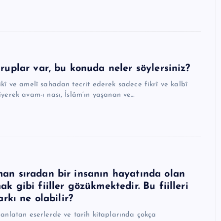
uplar var, bu konuda neler söylersiniz?
ikî ve amelî sahadan tecrit ederek sadece fikrî ve kalbî
iyerek avam-ı nası, İslâm’ın yaşanan ve…
an sıradan bir insanın hayatında olan
 gibi fiiller gözükmektedir. Bu fiilleri
rkı ne olabilir?
 anlatan eserlerde ve tarih kitaplarında çokça