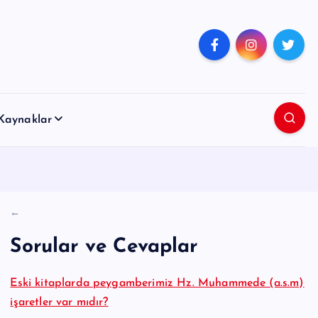
Kaynaklar
←
Sorular ve Cevaplar
Eski kitaplarda peygamberimiz Hz. Muhammede (a.s.m)
işaretler var mıdır?