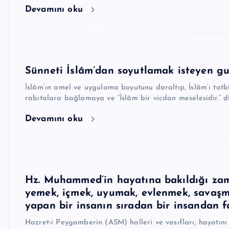
Devamını oku
Sünneti İslâm’dan soyutlamak isteyen gur
İslâm’ın amel ve uygulama boyutunu daraltıp, İslâm’ı tatb
rabıtalara bağlamaya ve “İslâm bir vicdan meselesidir.” d
Devamını oku
Hz. Muhammed’in hayatına bakıldığı zam
yemek, içmek, uyumak, evlenmek, savaşmak
yapan bir insanın sıradan bir insandan fa
Hazret-i Peygamberin (ASM) halleri ve vasıfları, hayatını