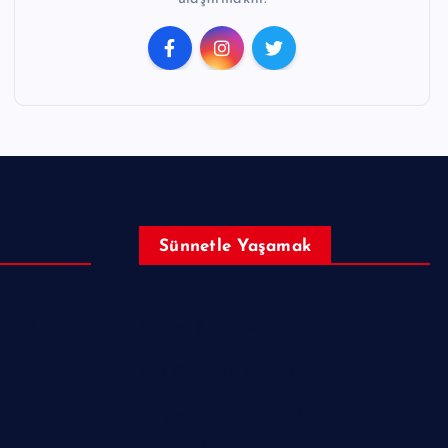
Sünnetle Yaşamak
izeleri
Dualar & Zikirler
Her Güne Bir Sünnet
azreti
Bir günü, Hazreti Muhammed gibi
yaşamak.