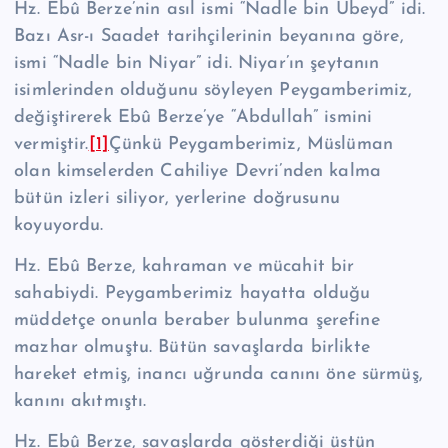
Hz. Ebû Berze’nin asıl ismi “Nadle bin Ubeyd” idi.
Bazı Asr-ı Saadet tarihçileri­nin beyanına göre,
ismi “Nadle bin Niyar” idi. Niyar’ın şeytanın
isimlerinden ol­duğunu söyleyen Peygamberimiz,
değiştirerek Ebû Berze’ye “Abdullah” ismini
vermiştir.
[1]
Çün­kü Peygamberimiz, Müslüman
olan kimselerden Cahiliye Dev­ri’nden kalma
bütün izleri siliyor, yerlerine doğrusunu
koyuyordu.
Hz. Ebû Berze, kahraman ve mücahit bir
sahabiydi. Peygamberimiz hayatta olduğu
müddetçe onunla beraber bulunma şerefine
mazhar olmuştu. Bütün sa­vaşlarda birlikte
hareket etmiş, inancı uğrunda canını öne sürmüş,
kanını akıt­mıştı.
Hz. Ebû Berze, savaşlarda gösterdiği üstün