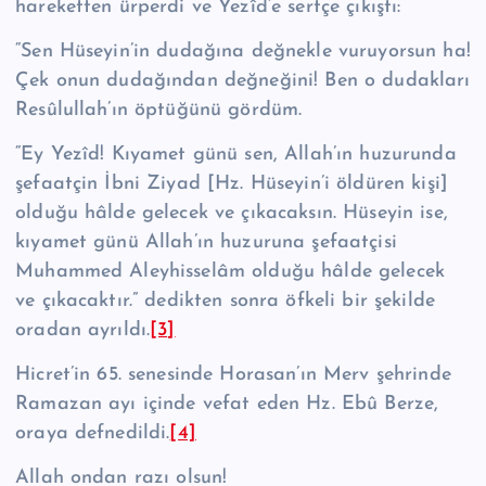
hareketten ürperdi ve Yezîd’e sertçe çıkıştı:
“Sen Hüseyin’in dudağına değnekle vuruyorsun ha!
Çek onun dudağından değneğini! Ben o dudakları
Re­sû­lul­lah’ın öptüğünü gördüm.
“Ey Yezîd! Kıyamet günü sen, Allah’ın huzurunda
şefaatçin İbni Ziyad [Hz. Hüseyin’i öldüren kişi]
olduğu hâlde gelecek ve çıkacaksın. Hüseyin ise,
kıya­met günü Allah’ın huzuruna şefaatçisi
Muhammed Aleyhisselâm olduğu hâlde gelecek
ve çıkacaktır.” dedikten sonra öfkeli bir şekilde
oradan ayrıldı.
[3]
Hicret’in 65. senesinde Horasan’ın Merv şehrinde
Ramazan ayı içinde vefat eden Hz. Ebû Berze,
oraya defnedildi.
[4]
Allah ondan razı olsun!