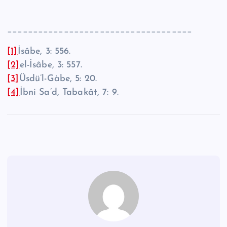
____________________________________
[1]
İsâbe, 3: 556.
[2]
el-İsâbe, 3: 557.
[3]
Üsdü’l-Gàbe, 5: 20.
[4]
İbni Sa’d, Tabakât, 7: 9.