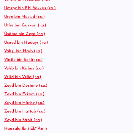
Umeyr bin Ebî Vakkas (r.a.)
Urve bin Mes’ud (r.a.)
Utbe bin Gazvan (r.a.)
Üsâme bin Zeyd (r.a.)
Üseyd bin Hudayr (r.a.)
Vahşî bin Harb (r.a.)
Vâsile bin Eskâ (r.a.)
Vehb bin Kabus (r.a.)
Velid bin Velid (r.a.)
Zeyd bin Desinne (r.a.)
Zeyd bin Erkam (r.a.)
Zeyd bin Hârise (r.a.)
Zeyd bin Hattab (r.a.)
Zeyd bin Sâbit (r.a.)
Hanzala Ibni Ebî Âmir