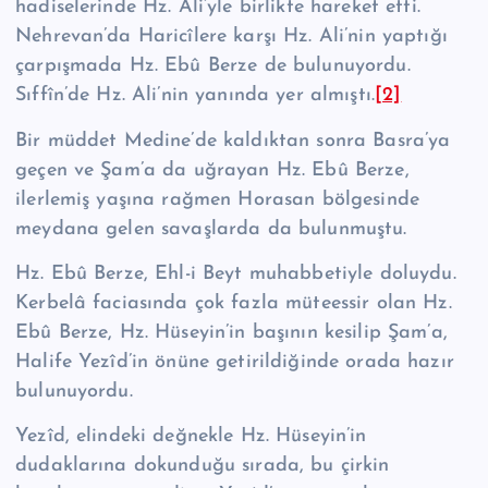
hadiselerinde Hz. Ali’yle birlikte hareket etti.
Nehrevan’da Haricîlere karşı Hz. Ali’nin yaptığı
çarpışmada Hz. Ebû Berze de bulunuyordu.
Sıffîn’de Hz. Ali’nin yanında yer almıştı.
[2]
Bir müddet Medine’de kaldıktan sonra Basra’ya
geçen ve Şam’a da uğra­yan Hz. Ebû Berze,
ilerlemiş yaşına rağmen Horasan bölgesinde
meydana gelen savaşlarda da bulunmuştu.
Hz. Ebû Berze, Ehl-i Beyt muhabbetiyle doluydu.
Kerbelâ faciasında çok fazla müteessir olan Hz.
Ebû Berze, Hz. Hüseyin’in başının kesilip Şam’a,
Hali­fe Yezîd’in önüne getirildiğinde orada hazır
bulunuyordu.
Yezîd, elindeki değnekle Hz. Hüseyin’in
dudaklarına dokunduğu sırada, bu çirkin