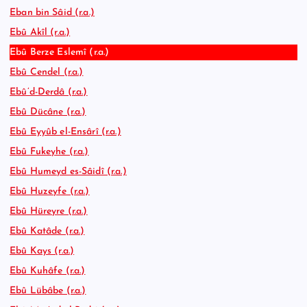
Eban bin Sâid (r.a.)
Ebû Akîl (r.a.)
Ebû Berze Eslemî (r.a.)
Ebû Cendel (r.a.)
Ebû’d-Derdâ (r.a.)
Ebû Dücâne (r.a.)
Ebû Eyyûb el-Ensârî (r.a.)
Ebû Fukeyhe (r.a.)
Ebû Humeyd es-Sâidî (r.a.)
Ebû Huzeyfe (r.a.)
Ebû Hüreyre (r.a.)
Ebû Katâde (r.a.)
Ebû Kays (r.a.)
Ebû Kuhâfe (r.a.)
Ebû Lübâbe (r.a.)