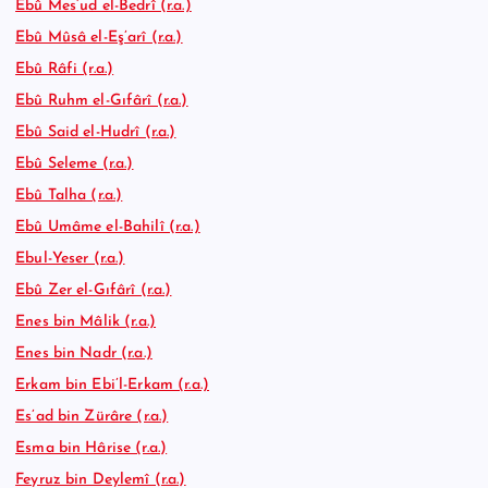
Ebû Mes’ud el-Bedrî (r.a.)
Ebû Mûsâ el-Eş’arî (r.a.)
Ebû Râfi (r.a.)
Ebû Ruhm el-Gıfârî (r.a.)
Ebû Said el-Hudrî (r.a.)
Ebû Seleme (r.a.)
Ebû Talha (r.a.)
Ebû Umâme el-Bahilî (r.a.)
Ebul-Yeser (r.a.)
Ebû Zer el-Gıfârî (r.a.)
Enes bin Mâlik (r.a.)
Enes bin Nadr (r.a.)
Erkam bin Ebi’l-Erkam (r.a.)
Es’ad bin Zürâre (r.a.)
Esma bin Hârise (r.a.)
Feyruz bin Deylemî (r.a.)