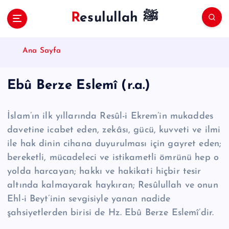
S
Resulullah ﷺ
k
i
p
Ana Sayfa
t
o
c
Ebû Berze Eslemî (r.a.)
o
n
t
İslam’ın ilk yıllarında Resûl-i Ekrem’in mukaddes
e
davetine icabet eden, zekâsı, gücü, kuvveti ve ilmi
n
ile hak dinin cihana duyurulması için gayret eden;
t
bere­ketli, mücadeleci ve istikametli ömrünü hep o
yolda harcayan; hakkı ve hakikati hiçbir tesir
altında kalmayarak haykıran; Re­sû­lul­lah ve onun
Ehl-i Beyt’inin sevgisiyle yanan nadide
şahsiyetlerden birisi de Hz. Ebû Berze Eslemî’dir.