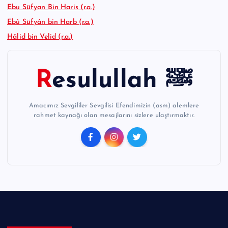
Ebu Süfyan Bin Haris (r.a.)
Ebû Süfyân bin Harb (r.a.)
Hâlid bin Velid (r.a.)
Resulullah ﷺ
Amacımız Sevgililer Sevgilisi Efendimizin (asm) alemlere
rahmet kaynağı olan mesajlarını sizlere ulaştırmaktır.