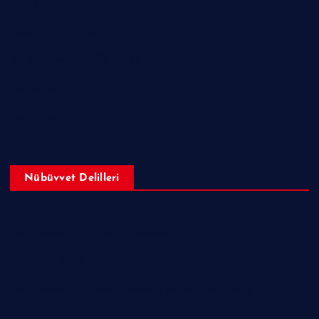
Sahabeler
Hakkında Ne Dediler?
Peygamberimizin ﷺ Örnek Ahlakı
Makaleler
Sorular ve Cevaplar
Nübüvvet Delilleri
Peygamberimizin (sav) Mucizeleri
Nübüvvet Delilleri
İncil, Tevrat ve Zeburda Hazreti Muhammed (sav)