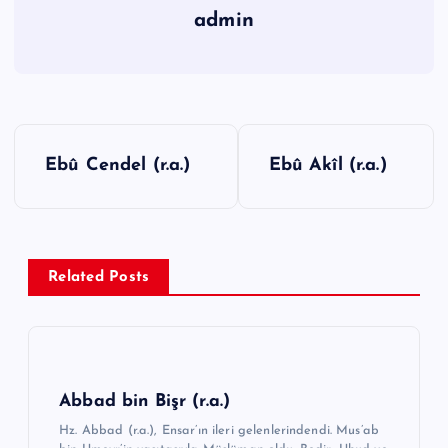
admin
Y
Ebû Cendel (r.a.)
Ebû Akîl (r.a.)
a
z
ı
g
Related Posts
e
z
i
n
Abbad bin Bişr (r.a.)
m
Hz. Abbad (r.a.), Ensar’ın ileri gelenlerindendi. Mus’ab