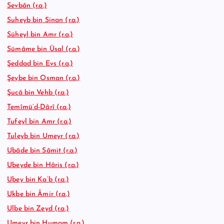
Sevbân (r.a.)
Suheyb bin Sinan (r.a.)
Süheyl bin Amr (r.a.)
Sümâme bin Üsal (r.a.)
Şeddad bin Evs (r.a.)
Şeybe bin Osman (r.a.)
Şucâ bin Vehb (r.a.)
Temîmü’d-Dârî (r.a.)
Tufeyl bin Amr (r.a.)
Tuleyb bin Umeyr (r.a.)
Ubâde bin Sâmit (r.a.)
Ubeyde bin Hâris (r.a.)
Ubey bin Ka’b (r.a.)
Ukbe bin Âmir (r.a.)
Ulbe bin Zeyd (r.a.)
Umeyr bin Humam (r.a.)