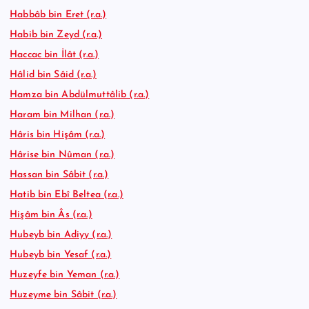
Habbâb bin Eret (r.a.)
Habib bin Zeyd (r.a.)
Haccac bin İlât (r.a.)
Hâlid bin Sâid (r.a.)
Hamza bin Abdülmuttâlib (r.a.)
Haram bin Milhan (r.a.)
Hâris bin Hişâm (r.a.)
Hârise bin Nûman (r.a.)
Hassan bin Sâbit (r.a.)
Hatib bin Ebî Beltea (r.a.)
Hişâm bin Âs (r.a.)
Hubeyb bin Adiyy (r.a.)
Hubeyb bin Yesaf (r.a.)
Huzeyfe bin Yeman (r.a.)
Huzeyme bin Sâbit (r.a.)