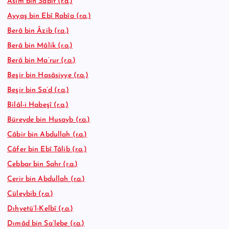
Âsım bin Sâbit (r.a.)
Ayyaş bin Ebî Rabîa (r.a.)
Berâ bin Âzib (r.a.)
Berâ bin Mâlik (r.a.)
Berâ bin Ma’rur (r.a.)
Beşir bin Hasâsiyye (r.a.)
Beşir bin Sa’d (r.a.)
Bilâl-i Habeşî (r.a.)
Büreyde bin Husayb (r.a.)
Câbir bin Abdullah (r.a.)
Câfer bin Ebî Tâlib (r.a.)
Cebbar bin Sahr (r.a.)
Cerir bin Abdullah (r.a.)
Cüleybib (r.a.)
Dıhyetü’l-Kelbî (r.a.)
Dımâd bin Sa’lebe (r.a.)