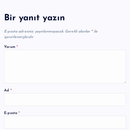
Bir yanıt yazın
E-posta adresiniz yayınlanmayacak.
Gerekli alanlar
*
ile
işaretlenmişlerdir
Yorum
*
Ad
*
A
E-posta
*
l
t