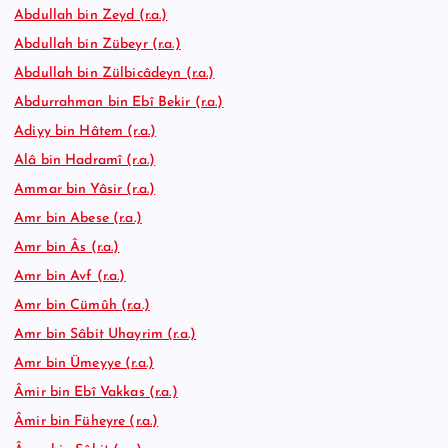
Abdullah bin Zeyd (r.a.)
Abdullah bin Zübeyr (r.a.)
Abdullah bin Zülbicâdeyn (r.a.)
Abdurrahman bin Ebî Bekir (r.a.)
Adiyy bin Hâtem (r.a.)
Alâ bin Hadramî (r.a.)
Ammar bin Yâsir (r.a.)
Amr bin Abese (r.a.)
Amr bin Âs (r.a.)
Amr bin Avf (r.a.)
Amr bin Cümûh (r.a.)
Amr bin Sâbit Uhayrim (r.a.)
Amr bin Ümeyye (r.a.)
Âmir bin Ebî Vakkas (r.a.)
Âmir bin Füheyre (r.a.)