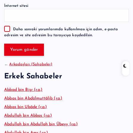
e
İnternet sitesi
r
n
a
Daha sonraki yorumlarımda kullanılması için adım, e-posta
t
adresim ve site adresim bu tarayıcıya kaydedilsin.
i
v
e
:
←
Arkadaşları (Sahabeler)
Erkek Sahabeler
Abbad bin Bişr (r.a.)
Abbas bin Abdülmuttâlib (r.a.)
Abbas bin Ubâde (r.a.)
Abdullah bin Abbas (r.a.)
Abdullah bin Abdullah bin Übeyy (r.a.)
Abdullah bin Amr (r.a.)