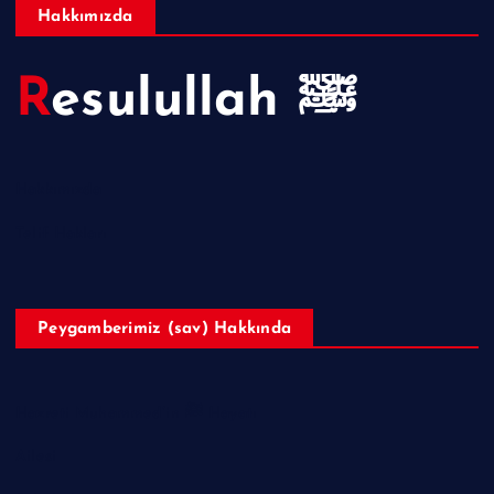
Hakkımızda
Resulullah ﷺ
Hakkımızda
Telif Hakları
Peygamberimiz (sav) Hakkında
Hazreti Muhammed’in ﷺ Hayatı
Ailesi