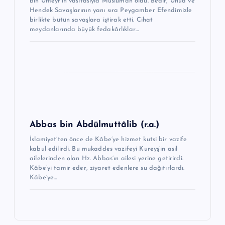
bin Umeyr’in vasıtasıyla Müslüman oldu. Bedir, Uhud ve
e
Hendek Savaşlarının yanı sıra Peygamber Efendimizle
birlikte bütün savaşlara iştirak etti. Cihat
s
meydanlarında büyük fedakârlıklar…
i
Abbas bin Abdülmuttâlib (r.a.)
İslamiyet’ten önce de Kâbe’ye hizmet kutsi bir vazife
kabul edilirdi. Bu mukad­des vazifeyi Kureyş’in asil
ailelerinden olan Hz. Abbas’ın ailesi yerine getirirdi.
Kâbe’yi tamir eder, ziyaret edenlere su dağıtırlardı.
Kâbe’ye…