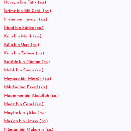
Hüreym bin Fâtik (r.a.)
İkrime bin Ebî Cehil (r.a.)
İmrân bin Husayn (r.a.)
İrbad bin Sâriye (r.a.)
Kâ’b bin Mâlik (r.a.)
Kâ’b bin Ucre (r.a.)
Kâ’b bin Züheyr (r.a.)
Katâde bin Nûman (r.a.)
Mâlik bin Sinan (r.a.)
Meysere bin Mesrûk (r.a.)
Mikdad bin Esved (r.a.)
Muammer bin Abdullah (r.a.)
Muâz bin Cebel (r.a.)
Mugîre bin Şû’be (r.a.)
Mus’ab bin Umeyr (r.a.)
Nûman bin Mukarrin (r.a.)