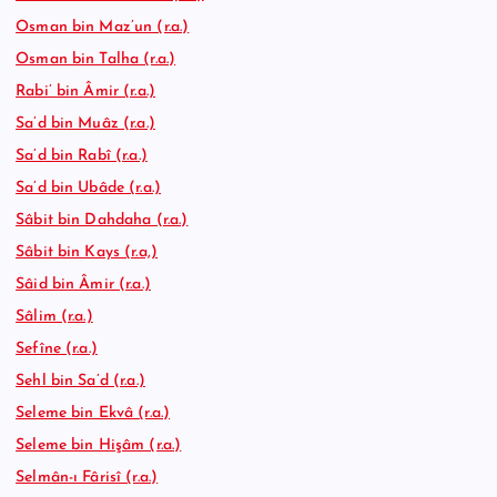
Osman bin Maz’un (r.a.)
Osman bin Talha (r.a.)
Rabi’ bin Âmir (r.a.)
Sa’d bin Muâz (r.a.)
Sa’d bin Rabî (r.a.)
Sa’d bin Ubâde (r.a.)
Sâbit bin Dahdaha (r.a.)
Sâbit bin Kays (r.a,)
Sâid bin Âmir (r.a.)
Sâlim (r.a.)
Sefîne (r.a.)
Sehl bin Sa’d (r.a.)
Seleme bin Ekvâ (r.a.)
Seleme bin Hişâm (r.a.)
Selmân-ı Fârisî (r.a.)