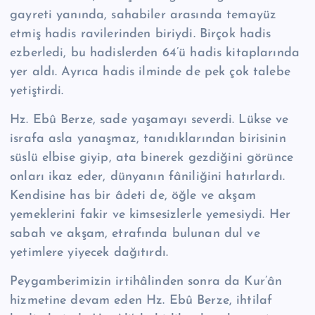
gayreti yanında, sahabiler arasın­da tema­yüz
etmiş hadis ravilerinden biriydi. Birçok hadis
ezberledi, bu hadis­lerden 64’ü hadis kitaplarında
yer aldı. Ayrıca hadis ilminde de pek çok talebe
yetiştirdi.
Hz. Ebû Berze, sade yaşamayı severdi. Lükse ve
israfa asla yanaşmaz, tanı­dıklarından birisinin
süslü elbise giyip, ata binerek gezdiğini görünce
onları ikaz eder, dünyanın fâniliğini hatırlardı.
Kendisine has bir âdeti de, öğle ve ak­şam
yemeklerini fakir ve kimsesizlerle yemesiydi. Her
sabah ve akşam, etrafın­da bulunan dul ve
yetimlere yiyecek dağıtırdı.
Peygamberimizin irtihâlinden sonra da Kur’ân
hizmetine devam eden Hz. Ebû Ber­ze, ihtilaf