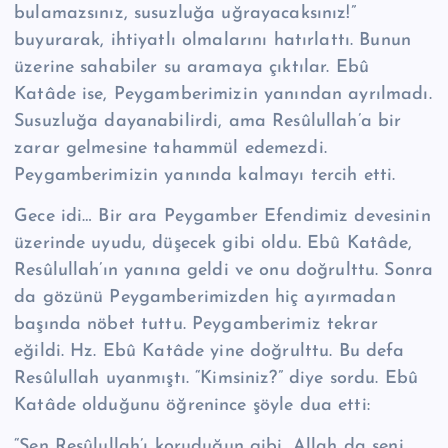
bulamazsınız, susuzluğa uğrayacaksınız!”
buyurarak, ihtiyatlı olmalarını hatırlattı. Bunun
üzerine sahabiler su aramaya çıktılar. Ebû
Katâde ise, Peygamberimizin yanından ayrılmadı.
Susuzluğa dayanabilirdi, ama Re­sû­lul­lah’a bir
zarar gelmesine tahammül edemezdi.
Peygamberimizin yanında kalmayı tercih etti.
Gece idi… Bir ara Peygamber Efendimiz devesinin
üzerinde uyudu, düşecek gibi oldu. Ebû Katâde,
Re­sû­lul­lah’ın yanına geldi ve onu doğrulttu. Sonra
da gözünü Peygamberimizden hiç ayırmadan
başında nöbet tuttu. Peygamberimiz tekrar
eğildi. Hz. Ebû Katâde yine doğrulttu. Bu defa
Re­sû­lul­lah uyanmıştı. “Kimsiniz?” diye sordu. Ebû
Katâde olduğunu öğrenince şöyle dua etti:
“Sen Re­sû­lul­lah’ı koruduğun gibi, Allah da seni