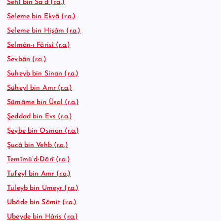
Sehl bin Sa’d (r.a.)
Seleme bin Ekvâ (r.a.)
Seleme bin Hişâm (r.a.)
Selmân-ı Fârisî (r.a.)
Sevbân (r.a.)
Suheyb bin Sinan (r.a.)
Süheyl bin Amr (r.a.)
Sümâme bin Üsal (r.a.)
Şeddad bin Evs (r.a.)
Şeybe bin Osman (r.a.)
Şucâ bin Vehb (r.a.)
Temîmü’d-Dârî (r.a.)
Tufeyl bin Amr (r.a.)
Tuleyb bin Umeyr (r.a.)
Ubâde bin Sâmit (r.a.)
Ubeyde bin Hâris (r.a.)