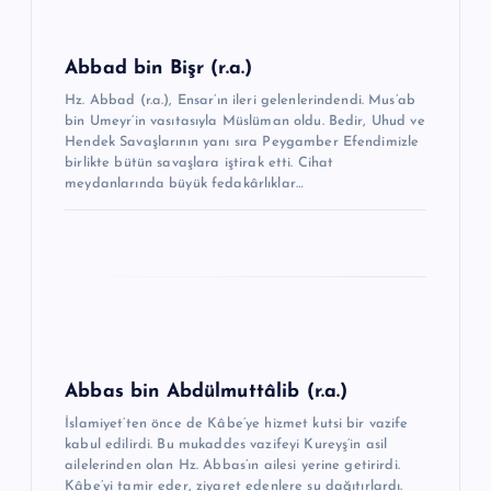
i
n
Abbad bin Bişr (r.a.)
m
Hz. Abbad (r.a.), Ensar’ın ileri gelenlerindendi. Mus’ab
bin Umeyr’in vasıtasıyla Müslüman oldu. Bedir, Uhud ve
e
Hendek Savaşlarının yanı sıra Peygamber Efendimizle
birlikte bütün savaşlara iştirak etti. Cihat
s
meydanlarında büyük fedakârlıklar…
i
Abbas bin Abdülmuttâlib (r.a.)
İslamiyet’ten önce de Kâbe’ye hizmet kutsi bir vazife
kabul edilirdi. Bu mukad­des vazifeyi Kureyş’in asil
ailelerinden olan Hz. Abbas’ın ailesi yerine getirirdi.
Kâbe’yi tamir eder, ziyaret edenlere su dağıtırlardı.