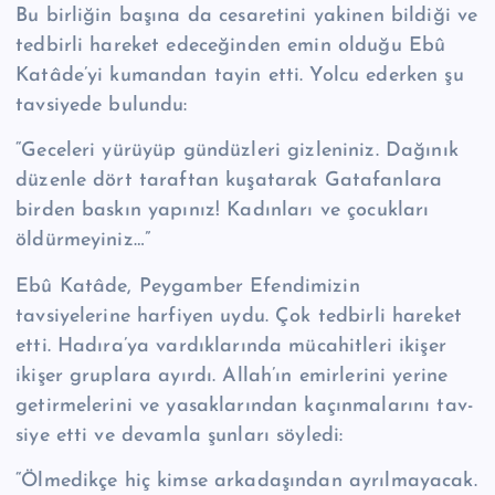
Bu birliğin başına da cesaretini yakinen bildiği ve
tedbirli hareket edeceğinden emin olduğu Ebû
Katâde’yi kumandan tayin etti. Yolcu ederken şu
tavsiyede bulundu:
“Geceleri yürüyüp gündüzleri gizleniniz. Dağınık
düzenle dört taraftan kuşatarak Gatafanlara
birden baskın yapınız! Kadınları ve çocukları
öldürmeyiniz…”
Ebû Katâde, Peygamber Efendimizin
tavsiyelerine harfiyen uydu. Çok ted­birli hareket
etti. Hadıra’ya vardıklarında mücahitleri ikişer
ikişer gruplara ayır­dı. Allah’ın emirlerini yerine
getirmelerini ve yasaklarından kaçınmalarını tav­
siye etti ve devamla şunları söyledi:
“Ölmedikçe hiç kimse arkadaşından ayrılmayacak.