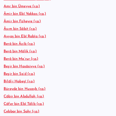
Amr bin Ümeyye (r.a.)
Âmir bin Ebî Vakkas (r.a.)
Âmir bin Füheyre (r.a.)
Âsım bin Sâbit (r.a.)
Ayyaş bin Ebî Rabîa (r.a.)
Berâ bin Âzib (r.a.)
Berâ bin Mâlik (r.a.)
Berâ bin Ma’rur (r.a.)
Beşir bin Hasâsiyye (r.a.)
Beşir bin Sa’d (r.a.)
Bilâl-i Habeşî (r.a.)
Büreyde bin Husayb (r.a.)
Câbir bin Abdullah (r.a.)
Câfer bin Ebî Tâlib (r.a.)
Cebbar bin Sahr (r.a.)