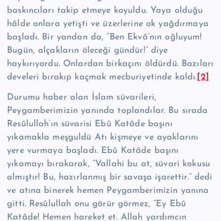
baskıncıları takip etmeye koyuldu. Yaya olduğu
hâlde onlara yetişti ve üzerlerine ok yağdırmaya
başladı. Bir yandan da, “Ben Ekvâ’nın oğluyum!
Bugün, alçakların öleceği gündür!” diye
haykırıyordu. Onlardan birkaçını öldürdü. Bazıları
develeri bırakıp kaçmak mecburiyetinde kaldı.
[2]
Durumu haber alan İslam süvarileri,
Peygamberimizin yanında toplandılar. Bu sırada
Re­sû­lul­lah’ın süvarisi Ebû Katâde başını
yıkamakla meşguldü Atı kişmeye ve ayaklarını
yere vurmaya başladı. Ebû Katâde başını
yıkamayı bırakarak, “Vallahi bu at, süvari kokusu
almıştır! Bu, hazırlanmış bir savaşa işarettir.” dedi
ve atına binerek hemen Peygamberimizin yanına
gitti. Re­sû­lul­lah onu görür görmez, “Ey Ebû
Katâde! Hemen hareket et. Allah yardımcın