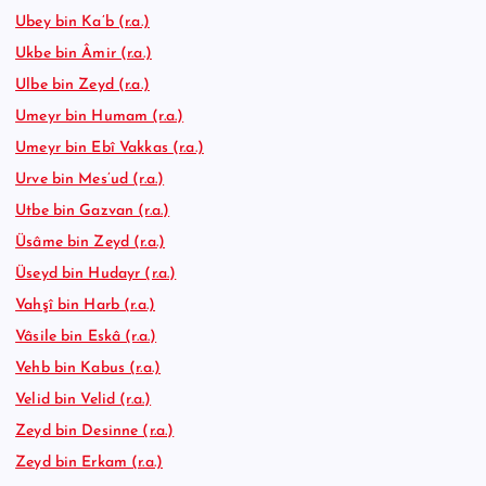
Ubey bin Ka’b (r.a.)
Ukbe bin Âmir (r.a.)
Ulbe bin Zeyd (r.a.)
Umeyr bin Humam (r.a.)
Umeyr bin Ebî Vakkas (r.a.)
Urve bin Mes’ud (r.a.)
Utbe bin Gazvan (r.a.)
Üsâme bin Zeyd (r.a.)
Üseyd bin Hudayr (r.a.)
Vahşî bin Harb (r.a.)
Vâsile bin Eskâ (r.a.)
Vehb bin Kabus (r.a.)
Velid bin Velid (r.a.)
Zeyd bin Desinne (r.a.)
Zeyd bin Erkam (r.a.)