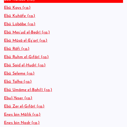
Ebû Kays (r.a.)
Ebû Kuhâfe (r.a.)
Ebû Lübâbe (r.a.)
Ebû Mes’ud el-Bedrî (r.a.)
Ebû Mûsâ el-Eş’arî (r.a.)
Ebû Râfi (r.a.)
Ebû Ruhm el-Gıfârî (r.a.)
Ebû Said el-Hudrî (r.a.)
Ebû Seleme (r.a.)
Ebû Talha (r.a.)
Ebû Umâme el-Bahilî (r.a.)
Ebul-Yeser (r.a.)
Ebû Zer el-Gıfârî (r.a.)
Enes bin Mâlik (r.a.)
Enes bin Nadr (r.a.)