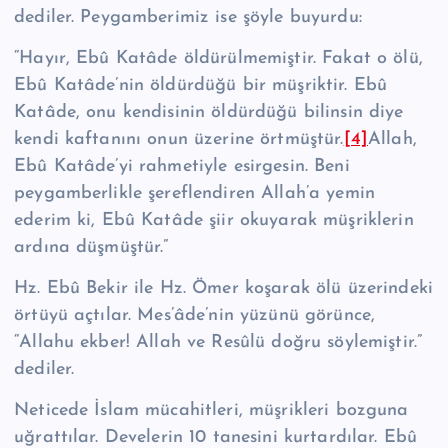
dediler. Peygamberimiz ise şöyle buyurdu:
“Hayır, Ebû Katâde öldürülmemiştir. Fakat o ölü,
Ebû Katâde’nin öldürdüğü bir müşriktir. Ebû
Katâde, onu kendisinin öldürdüğü bilinsin diye
kendi kafta­nını onun üzerine örtmüştür.
[4]
Allah,
Ebû Katâde’yi rahmetiyle esirgesin. Beni
peygamberlikle şereflendiren Allah’a yemin
ederim ki, Ebû Katâde şiir okuya­rak müşriklerin
ardına düşmüştür.”
Hz. Ebû Bekir ile Hz. Ömer koşarak ölü üze­rindeki
örtüyü açtılar. Mes’âde’nin yüzünü görünce,
“Allahu ekber! Allah ve Resûlü doğru söylemiştir.”
dediler.
Neticede İslam mücahitleri, müşrikleri bozguna
uğrattılar. Develerin 10 tane­sini kurtardılar. Ebû