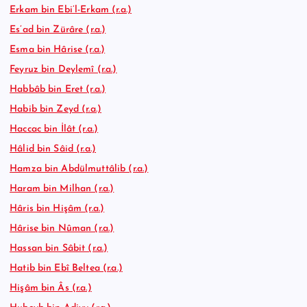
Erkam bin Ebi’l-Erkam (r.a.)
Es’ad bin Zürâre (r.a.)
Esma bin Hârise (r.a.)
Feyruz bin Deylemî (r.a.)
Habbâb bin Eret (r.a.)
Habib bin Zeyd (r.a.)
Haccac bin İlât (r.a.)
Hâlid bin Sâid (r.a.)
Hamza bin Abdülmuttâlib (r.a.)
Haram bin Milhan (r.a.)
Hâris bin Hişâm (r.a.)
Hârise bin Nûman (r.a.)
Hassan bin Sâbit (r.a.)
Hatib bin Ebî Beltea (r.a.)
Hişâm bin Âs (r.a.)