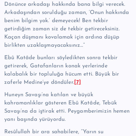
Dönünce arkadaşı hak­kında bana bilgi verecek.
Arkadaşından sorulduğu zaman, ‘Onun hakkında
be­nim bilgim yok.’ demeyecek! Ben tekbir
getirdiğim zaman siz de tekbir getire­ceksiniz.
Kaçan düşmanı kovalamak için ardına düşüp
birlikten uzaklaşmayacaksınız…”
Ebû Katâde bunları söyledikten sonra tekbir
getirerek, Gatafanların konak yerlerinde
kalabalık bir topluluğa hücum etti. Büyük bir
zaferle Medine’ye dön­düler.
[7]
Huneyn Savaşı’na katılan ve büyük
kahramanlıklar gösteren Ebû Katâde, Tebük
Savaşı’na da iştirak etti. Peygamberimizin hemen
yanı başında yürüyordu.
Re­sû­lul­lah bir ara sahabilere, “Yarın su