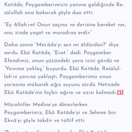
Katâde, Peygamberimizin yanına geldiğinde Re­
sû­lul­lah ona bakarak şöyle dua etti:
“Ey Allah’ım! Onun saçına ve derisine bereket ver,
onu zinde yaşat ve mura­dına erdir.”
Daha sonra “Mes’âde’yi sen mi öldürdün?” diye
sordu. Ebû Katâde, “Evet.” dedi. Pey­gamber
Efendimiz, onun yüzündeki yara izini gördü ve
“Yanıma yaklaş.” buyurdu. Ebû Katâde, Re­sû­lul­
lah’ın yanına yaklaştı. Peygamberimiz onun
yarasına mübarek ağız suyunu sürdü. Neticede
Ebû Katâde’nin hiçbir ağrısı ve sızısı kalmadı.
[5]
Mücahitler Medine’ye dönerlerken
Peygamberimiz, Ebû Katâde’yi ve Seleme bin
Ekvâ’yı şöyle takdir ve taltif etti: