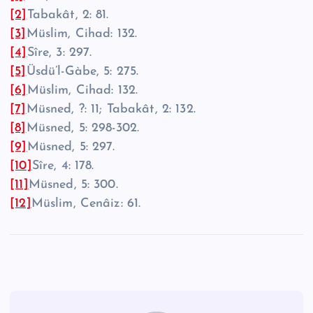
[2]
Tabakât, 2: 81.
[3]
Müslim, Cihad: 132.
[4]
Sîre, 3: 297.
[5]
Üsdü’l-Gàbe, 5: 275.
[6]
Müslim, Cihad: 132.
[7]
Müsned, ?: 11; Tabakât, 2: 132.
[8]
Müsned, 5: 298-302.
[9]
Müsned, 5: 297.
[10]
Sîre, 4: 178.
[11]
Müsned, 5: 300.
[12]
Müslim, Cenâiz: 61.