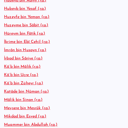
Hubeyb bin Adiyy (r.a.)
Hubeyb bin Yesaf (r.a.)
Huzeyfe bin Yeman (r.a.)
Huzeyme bin Sâbit (r.a.)
Hüreym bin Fâtik (r.a.)
İkrime bin Ebî Cehil (r.a.)
İmrân bin Husayn (r.a.)
İrbad bin Sâriye (r.a.)
Kâ’b bin Mâlik (r.a.)
Kâ’b bin Ucre (r.a.)
Kâ’b bin Züheyr (r.a.)
Katâde bin Nûman (r.a.)
Mâlik bin Sinan (r.a.)
Meysere bin Mesrûk (r.a.)
Mikdad bin Esved (r.a.)
Muammer bin Abdullah (r.a.)