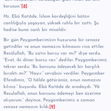
korusun.”
[8]
Hz. Ebû Katâde, İslam kardeşliğini bütün
canlılığıyla yaşayan, yüksek ruhlu bir zattı. Şu
hadise buna canlı bir misaldir:
Bir gün Peygamberimizin huzuruna bir cenaze
getirdiler ve onun namazını kılmasını rica ettiler.
Re­sû­lul­lah, “Bu zatın borcu var mı?” diye sordu.
“Evet, iki dinar borcu var.” dediler. Peygamberimiz
tekrar sordu: “Bu borcunu ödeyecek bir karşılık
bıraktı mı?” “Hayır.” cevabını verdiler. Peygamber
Efendimiz, “O hâlde götürünüz, onun nama­zını
kılınız.” buyurdu. Ebû Katâde de oradaydı. “Yâ
Resulallah, onun borcunu ödeme­yi ben üzerime
alıyorum.” deyince, Peygamberimiz o zaman
cenaze namazını kıldı.
[9]