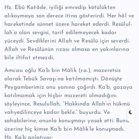
Hz. Ebû Katâde, iyiliği emredip kötülükten
alıkoymaya son derece itina gösterirdi. Her hâl ve
hareketinde sünnet üzere hareket ederdi. Re­sû­lul­
lah’a olan sevgisi, tarif edilemeyecek kadar
yüceydi. Sevdiklerini Allah ve Resûlü için severdi.
Allah ve Resûlünün rızası olmasa en yakınlarına
bile iltifat etmezdi.
Amcası oğlu Ka’b bin Mâlik (r.a.), mazeretsiz
olarak Tebük Savaşı’na katılmamıştı. Dönüşte
Peygamberimiz onu yanına çağırdı. Ka’b, gazaya
katılmamak için hiçbir mazereti olmadığını
söyleyince, Resulullah, “Hakkında Allah’ın hükmü
vahyedilinceye kadar bekle.” buyurdu. Ve
sahabilerine, onunla konuşmayı yasak etti. Bunun
üzerine hiç kimse Ka’b bin Mâlik’le konuşmadı.
Hz. Ka’b anlatıyor: