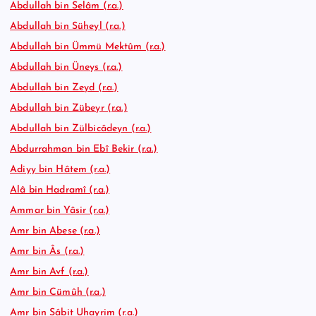
Abdullah bin Selâm (r.a.)
Abdullah bin Süheyl (r.a.)
Abdullah bin Ümmü Mektûm (r.a.)
Abdullah bin Üneys (r.a.)
Abdullah bin Zeyd (r.a.)
Abdullah bin Zübeyr (r.a.)
Abdullah bin Zülbicâdeyn (r.a.)
Abdurrahman bin Ebî Bekir (r.a.)
Adiyy bin Hâtem (r.a.)
Alâ bin Hadramî (r.a.)
Ammar bin Yâsir (r.a.)
Amr bin Abese (r.a.)
Amr bin Âs (r.a.)
Amr bin Avf (r.a.)
Amr bin Cümûh (r.a.)
Amr bin Sâbit Uhayrim (r.a.)