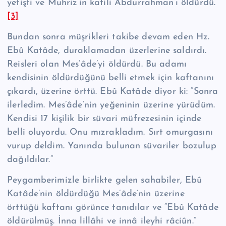
yetişti ve Muhriz’in katili Abdurrahman’ı öldürdü.
[3]
Bundan sonra müşrikleri takibe devam eden Hz.
Ebû Katâde, duraklamadan üzerleri­ne saldırdı.
Reisleri olan Mes’âde’yi öldürdü. Bu adamı
kendisinin öl­dürdüğünü belli et­mek için kaftanını
çıkardı, üzerine örttü. Ebû Katâde diyor ki: “Sonra
ilerledim. Mes’âde’nin yeğeninin üzerine yürüdüm.
Kendisi 17 ki­şilik bir süvari müfrezesinin içinde
belli oluyordu. Onu mızrakladım. Sırt omur­gasını
vurup deldim. Yanında bulunan süvariler bozulup
dağıldılar.”
Peygamberimizle birlikte gelen sahabiler, Ebû
Katâde’nin öldürdüğü Mes’âde’nin üzerine
örttüğü kaftanı görünce tanıdılar ve “Ebû Katâde
öldürülmüş. İnna lillâhi ve innâ ileyhi râciûn.”