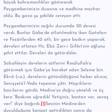
büyük kahramanlıklar göstererek
Peygamberimizin duasına ve medhi­ne mazhar
oldu. Bu gaza şu şekilde cereyan etti:
Peygamberimizin sağılır durumda 20 devesi
vardı. Bunlar Gàbe’de otlatılmakta iken Gatafan
ve Fezârîlerden 40 atlı, bir gece baskın yaparak,
develeri otlatan Hz. Ebû Zerr-i Gıfârî’nin oğlunu
şehit ettiler. Develeri de götürdüler.
Sabahleyin develerin sütlerini Re­sû­lul­lah’a
götürmek için Gàbe’ye hareket eden Seleme bin
Ekvâ (r.a.), develerin götürüldüğünü haber alınca,
Seniyyetü’l-Veda tepesine çıktı. Müşriklerin
bazılarını gördü. Medine’ye doğru yöneldi ve üç
kere “Baskına uğradık! Yetişiniz, bastan var, savaş
var!” diye bağırdı.
[1]
Sesinin Medine’den
duyulduğuna kanaat getirdikten sonra da