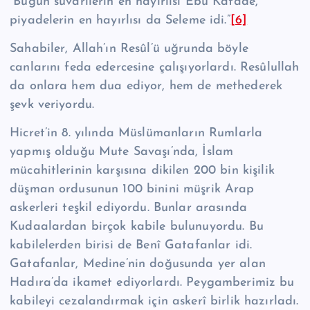
“Bugün süvarilerin en hayırlısı Ebû Katâde,
piyadelerin en hayırlısı da Sele­me idi.”
[6]
Sahabiler, Allah’ın Resûl’ü uğrunda böyle
canlarını feda edercesine çalışıyor­lardı. Re­sû­lul­lah
da onlara hem dua ediyor, hem de methederek
şevk veriyor­du.
Hicret’in 8. yılında Müslümanların Rumlarla
yapmış olduğu Mute Savaşı’nda, İslam
mücahitlerinin karşısına dikilen 200 bin kişilik
düşman ordusunun 100 binini müşrik Arap
askerleri teşkil ediyordu. Bunlar arasında
Kudaalardan bir­çok kabile bulunuyordu. Bu
kabilelerden birisi de Benî Gatafanlar idi.
Gatafanlar, Medine’nin doğusunda yer alan
Hadıra’da ikamet ediyorlardı. Peygamberi­miz bu
kabileyi cezalandırmak için askerî birlik hazırladı.