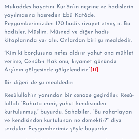
Mukaddes hayatını Kur’ân’ın neşrine ve hadislerin
yayılmasına hasreden Ebû Katâde,
Peygamberimizden 170 hadis rivayet etmiştir. Bu
hadisler, Müs­lim, Müsned ve diğer hadis
kitaplarında yer alır. Onlardan biri şu mealde­dir:
“Kim ki borçlusuna nefes aldırır yahut ona mühlet
verirse, Cenâb-ı Hak onu, kıyamet gününde
Arş’ının gölgesinde gölgelendirir.”
[11]
Bir diğeri de şu mealdedir:
Re­sû­lul­lah’ın yanından bir cenaze geçirdiler. Re­sû­
lul­lah “Rahata ermiş yahut kendisinden
kurtulunmuş.” buyurdu. Sahabiler, “Bu rahatlayan
ve kendisinden kurtulunan ne demektir?” diye
sordular. Peygamberimiz şöyle buyurdu: