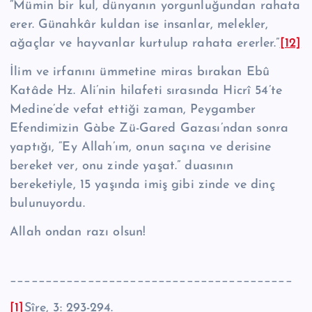
“Mümin bir kul, dünyanın yorgunluğundan rahata
erer. Günahkâr kuldan ise insanlar, melekler,
ağaçlar ve hayvanlar kurtulup rahata ererler.”
[12]
İlim ve irfanını ümmetine miras bırakan Ebû
Katâde Hz. Ali’nin hilafeti sıra­sında Hicrî 54’te
Medine’de vefat ettiği zaman, Peygamber
Efendimizin Gàbe Zü-Gared Gazası’ndan sonra
yaptığı, “Ey Allah’ım, onun saçına ve derisine
bere­ket ver, onu zinde yaşat.” duasının
bereketiyle, 15 yaşında imiş gibi zinde ve dinç
bulunuyordu.
Allah ondan razı olsun!
________________________________________
[1]
Sîre, 3: 293-294.