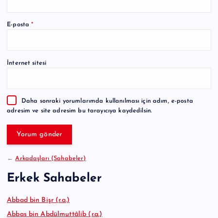
A
E-posta
*
l
t
e
İnternet sitesi
r
n
a
Daha sonraki yorumlarımda kullanılması için adım, e-posta
t
adresim ve site adresim bu tarayıcıya kaydedilsin.
i
v
e
:
←
Arkadaşları (Sahabeler)
Erkek Sahabeler
Abbad bin Bişr (r.a.)
Abbas bin Abdülmuttâlib (r.a.)