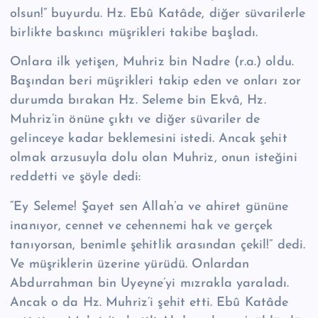
olsun!” bu­yurdu. Hz. Ebû Katâde, diğer süvarilerle
birlikte baskıncı müşrikleri takibe baş­ladı.
Onlara ilk yetişen, Muhriz bin Nadre (r.a.) oldu.
Başından beri müşrikleri ta­kip eden ve onları zor
durumda bırakan Hz. Seleme bin Ekvâ, Hz.
Muhriz’in önüne çıktı ve diğer süvariler de
gelinceye kadar beklemesini istedi. Ancak şe­hit
olmak arzusuyla dolu olan Muhriz, onun isteğini
reddetti ve şöyle dedi:
“Ey Seleme! Şayet sen Allah’a ve ahiret gününe
inanıyor, cennet ve cehennemi hak ve gerçek
tanıyorsan, benimle şehitlik arasından çekil!” dedi.
Ve müşriklerin üzerine yürüdü. Onlardan
Abdurrahman bin Uyeyne’yi mızrakla yaraladı.
An­cak o da Hz. Muhriz’i şehit etti. Ebû Katâde