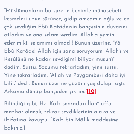
“Müslümanların bu suretle benimle münasebeti
kesmeleri uzun sürünce, gidip amcamın oğlu ve en
çok sevdiğim Ebû Katâde’nin bahçesinin duvarını
atladım ve ona selam verdim. Allah’a yemin
ederim ki, selamımı almadı! Bunun üzerine, ‘Yâ
Ebû Ka­tâde! Allah için sana soruyorum: Allah’ı ve
Resûlünü ne kadar sevdiğimi biliyor musun?’
dedim. Sustu. Sözümü tekrarladım, yine sustu.
Yine tekrarladım, ‘Allah ve Peygam­beri daha iyi
bilir.’ dedi. Bunun üzerine gözüm yaş dolup taştı.
Arkama dönüp bah­çe­den çıktım.”
[10]
Bilindiği gibi, Hz. Ka’b sonradan İlahî affa
mazhar olarak, tekrar sevdikleri­nin alaka ve
iltifatına kavuştu. [Ka’b bin Mâlik maddesine
bakınız.]