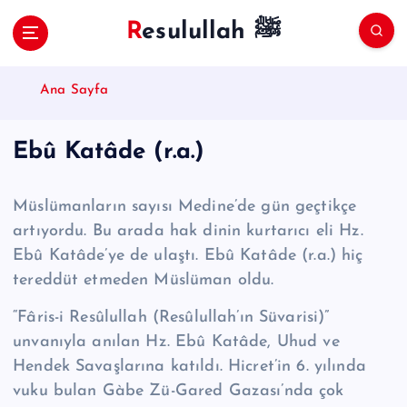
S
Resulullah ﷺ
k
i
p
Ana Sayfa
t
o
c
Ebû Katâde (r.a.)
o
n
t
Müslümanların sayısı Medine’de gün geçtikçe
e
artıyordu. Bu arada hak dinin kurtarıcı eli Hz.
n
Ebû Katâde’ye de ulaştı. Ebû Katâde (r.a.) hiç
t
tereddüt etmeden Müslüman oldu.
“Fâris-i Re­sû­lul­lah (Re­sû­lul­lah’ın Süvarisi)”
unvanıyla anılan Hz. Ebû Katâde, Uhud ve
Hendek Savaşlarına katıldı. Hicret’in 6. yılında
vuku bulan Gàbe Zü-Gared Gazası’nda çok