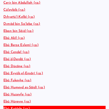
Cerir bin Abdullah (r.a.)
Cüleybib (r.a.)
Dıhyetü’l-Kelbî (r.a.)
Dımâd bin Sa’lebe (r.a.)
Eban bin Sâid (r.a.)
Ebû Akîl (r.a.)
Ebû Berze Eslemî (r.a.)
Ebû Cendel (r.a.)
Ebû’d-Derdâ (r.a.)
Ebû Dücâne (r.a.)
Ebû Eyyûb el-Ensârî (r.a.)
Ebû Fukeyhe (r.a.)
Ebû Humeyd es-Sâidî (r.a.)
Ebû Huzeyfe (r.a.)
Ebû Hüreyre (r.a.)
Ebû Katâde (r.a.)