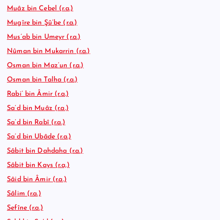
Muâz bin Cebel (r.a.)
Mugîre bin Şû’be (r.a.)
Mus’ab bin Umeyr (r.a.)
Nûman bin Mukarrin (r.a.)
Osman bin Maz’un (r.a.)
Osman bin Talha (r.a.)
Rabi’ bin Âmir (r.a.)
Sa’d bin Muâz (r.a.)
Sa’d bin Rabî (r.a.)
Sa’d bin Ubâde (r.a.)
Sâbit bin Dahdaha (r.a.)
Sâbit bin Kays (r.a,)
Sâid bin Âmir (r.a.)
Sâlim (r.a.)
Sefîne (r.a.)