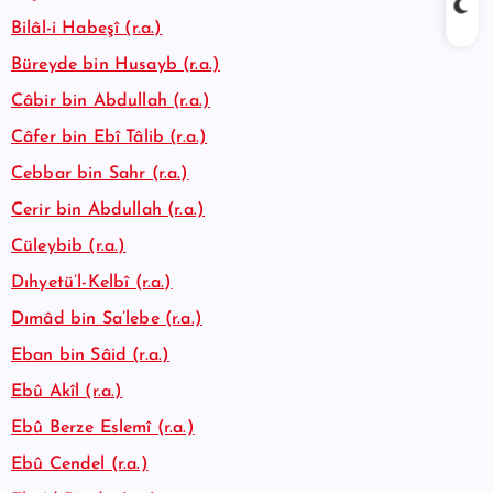
Bilâl-i Habeşî (r.a.)
Büreyde bin Husayb (r.a.)
Câbir bin Abdullah (r.a.)
Câfer bin Ebî Tâlib (r.a.)
Cebbar bin Sahr (r.a.)
Cerir bin Abdullah (r.a.)
Cüleybib (r.a.)
Dıhyetü’l-Kelbî (r.a.)
Dımâd bin Sa’lebe (r.a.)
Eban bin Sâid (r.a.)
Ebû Akîl (r.a.)
Ebû Berze Eslemî (r.a.)
Ebû Cendel (r.a.)