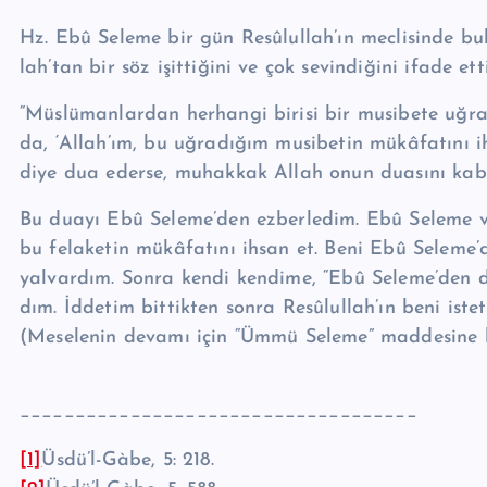
Hz. Ebû Seleme bir gün Re­sû­lul­lah’ın meclisinde bul
lah’tan bir söz işittiğini ve çok sevindiğini ifade ett
“Müslümanlardan herhangi birisi bir musibete uğrar d
da, ‘Allah’ım, bu uğradığım musibetin mükâfatını i
diye dua ederse, muhakkak Allah onun duasını kabu
Bu duayı Ebû Seleme’den ezberledim. Ebû Seleme v
bu felaketin mükâfatını ihsan et. Beni Ebû Sele­me’d
yalvardım. Sonra kendi kendime, “Ebû Seleme’den da
dım. İddetim bittikten sonra Re­sû­lul­lah’ın beni is
(Meselenin de­vamı için “Ümmü Seleme” maddesine b
____________________________________
[1]
Üsdü’l-Gàbe, 5: 218.