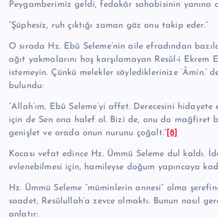
Peygamberimiz geldi, fedakâr sahabisinin yanına ot
“Şüphesiz, ruh çıktığı za­man göz onu takip eder.”
O sırada Hz. Ebû Seleme’nin aile efradından bazıl
ağıt yakmalarını hoş karşılamayan Resûl-i Ekrem Efen
istemeyin. Çünkü melekler söy­lediklerinize ‘Âmin.’
bulun­du:
“Allah’ım, Ebû Seleme’yi affet. Derecesini hidayete
için de Sen ona halef ol. Bizi de, onu da mağfiret b
genişlet ve orada onun nu­runu çoğalt.”
[8]
Kocası vefat edince Hz. Ümmü Seleme dul kaldı. İdde
evlenebilmesi için, hamileyse doğum yapıncaya kada
Hz. Ümmü Seleme “müminlerin annesi” olma şerefine 
saadet, Re­sû­lul­lah’a zevce olmaktı. Bunun nasıl ge
anlatır: