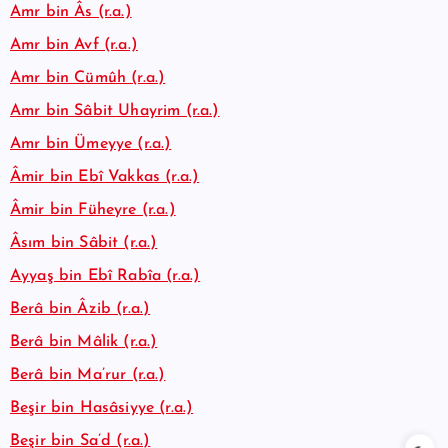
Amr bin Âs (r.a.)
Amr bin Avf (r.a.)
Amr bin Cümûh (r.a.)
Amr bin Sâbit Uhayrim (r.a.)
Amr bin Ümeyye (r.a.)
Âmir bin Ebî Vakkas (r.a.)
Âmir bin Füheyre (r.a.)
Âsım bin Sâbit (r.a.)
Ayyaş bin Ebî Rabîa (r.a.)
Berâ bin Âzib (r.a.)
Berâ bin Mâlik (r.a.)
Berâ bin Ma’rur (r.a.)
Beşir bin Hasâsiyye (r.a.)
Beşir bin Sa’d (r.a.)