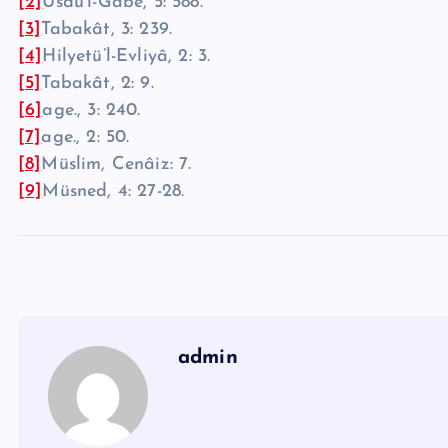
[2]
Üsdü’l-Gàbe, 5: 588.
[3]
Tabakât, 3: 239.
[4]
Hilyetü’l-Evliyâ, 2: 3.
[5]
Tabakât, 2: 9.
[6]
age., 3: 240.
[7]
age., 2: 50.
[8]
Müslim, Cenâiz: 7.
[9]
Müsned, 4: 27-28.
admin