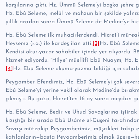
karşılarına çıktı. Hz. Ümmü Seleme’yi başka şehre 
Hz. Ebû Seleme, melül ve mahzun bir şekilde yalnız 
yıllık aradan sonra Ümmü Seleme de Medine’ye hicret
Hz. Ebû Seleme ilk muhacirlerdendi. Hicret’i mütea
Heyseme (r.a.) ile kardeş ilan etti.
[3]
Hz. Ebû Seleme
Kendisi okur-yazar sahabiler içinde yer alıyordu. Bö
hizmet ediyordu. “Hilye” müellifi Ebû Nuaym, Hz. 
[4]
Hz. Ebû Seleme okuma-yazma bildiği için sahabi
Peygamber Efendimiz, Hz. Ebû Seleme’yi çok severdi.
Ebû Seleme’yi yerine vekil olarak Medine’de bı­ra
çıkmıştı. Bu gaza, Hicret’ten 16 ay sonra meydan ge
Hz. Ebû Seleme, Bedir ve Uhud Savaşlarına iştirak e
kızıştığı bir sırada Ebû Usâme el-Cüşenî tarafında
Savaşı müteakip Peygamberimiz, müşrikleri takip et
katılanların—başta Peygamberimiz olmak üzere—hep