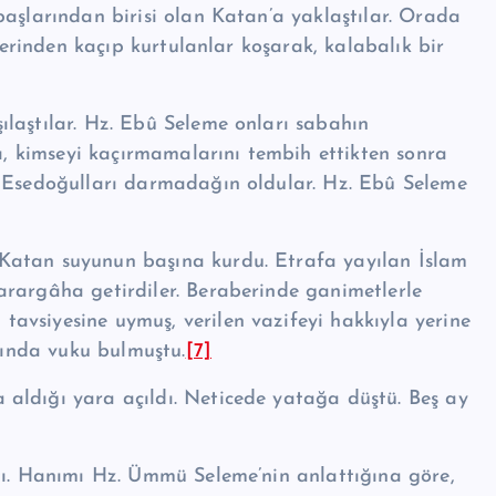
başlarından birisi olan Katan’a yaklaştılar. Orada
lerinden kaçıp kurtulanlar koşarak, kala­balık bir
laştılar. Hz. Ebû Seleme onları sabahın
nı, kimseyi kaçırmamalarını tembih ettikten sonra
en Esedoğulları darmadağın oldular. Hz. Ebû Seleme
Katan suyunun başına kur­du. Etrafa yayılan İslam
­rargâha getirdiler. Beraberinde ganimetlerle
v­siyesine uymuş, verilen vazifeyi hakkıyla yerine
ayında vuku bulmuştu.
[7]
aldığı yara açıldı. Neti­cede yatağa düştü. Beş ay
ı. Hanımı Hz. Ümmü Se­le­me’nin anlattığına göre,