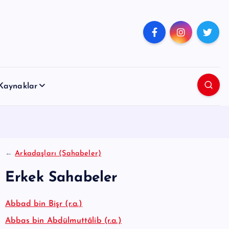
Kaynaklar
←
Arkadaşları (Sahabeler)
Erkek Sahabeler
Abbad bin Bişr (r.a.)
Abbas bin Abdülmuttâlib (r.a.)