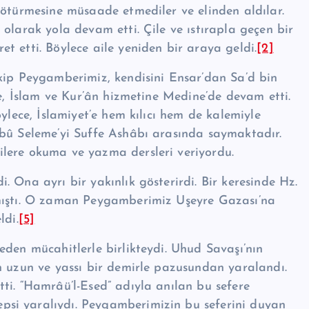
götürmesine müsaade etmediler ve elinden aldılar.
olarak yola devam etti. Çile ve ıstırapla geçen bir
 etti. Böy­lece aile yeniden bir araya geldi.
[2]
kip Peygamberimiz, ken­disini Ensar’dan Sa’d bin
, İslam ve Kur’ân hizmetine Medine’de devam etti.
ylece, İslamiyet’e hem kılıcı hem de kalemiyle
Ebû Seleme’yi Suffe Ashâbı arasında saymaktadır.
lere okuma ve yazma dersleri veriyordu.
 Ona ayrı bir yakınlık gösterirdi. Bir keresinde Hz.
kmıştı. O zaman Peygamberimiz Uşeyre Gazası’na
ldi.
[5]
den mücahitlerle birlik­teydi. Uhud Savaşı’nın
n uzun ve yassı bir demirle pazusundan yaralandı.
ti. “Hamrâü’l-Esed” adıyla anılan bu sefere
si yaralıydı. Peygamberimizin bu seferini duyan