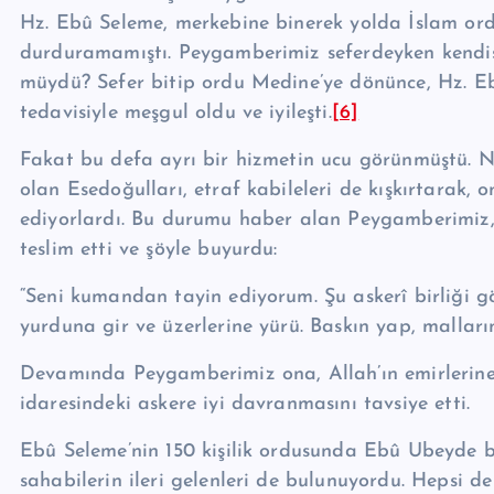
Hz. Ebû Seleme, merkebine binerek yolda İslam ordu
durduramamıştı. Peygamberimiz seferdeyken kendis
müydü? Sefer bitip ordu Medine’ye dönünce, Hz. Eb
teda­visiyle meşgul oldu ve iyileşti.
[6]
Fakat bu defa ayrı bir hizmetin ucu görünmüştü. N
olan Esedoğulları, etraf kabileleri de kışkırtarak,
ediyorlardı. Bu durumu haber alan Peygamberimiz, 
teslim etti ve şöyle buyurdu:
“Seni kumandan tayin ediyorum. Şu askerî birliği 
yurduna gir ve üzerlerine yürü. Baskın yap, malların
Devamında Peygamberimiz ona, Allah’ın emirlerine 
idaresindeki askere iyi davranmasını tavsiye etti.
Ebû Seleme’nin 150 kişilik ordusunda Ebû Ubeyde bi
sahabilerin ileri gelenleri de bulunuyordu. Hepsi d