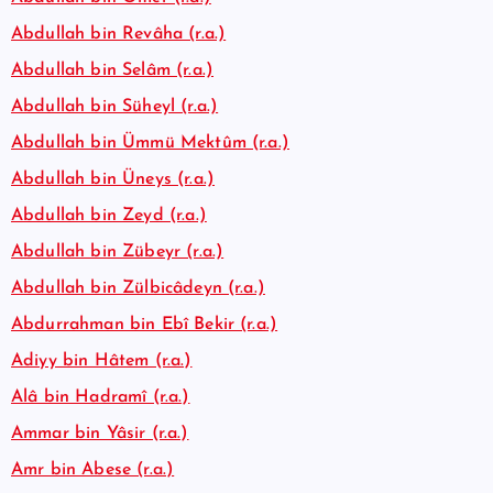
Abdullah bin Revâha (r.a.)
Abdullah bin Selâm (r.a.)
Abdullah bin Süheyl (r.a.)
Abdullah bin Ümmü Mektûm (r.a.)
Abdullah bin Üneys (r.a.)
Abdullah bin Zeyd (r.a.)
Abdullah bin Zübeyr (r.a.)
Abdullah bin Zülbicâdeyn (r.a.)
Abdurrahman bin Ebî Bekir (r.a.)
Adiyy bin Hâtem (r.a.)
Alâ bin Hadramî (r.a.)
Ammar bin Yâsir (r.a.)
Amr bin Abese (r.a.)