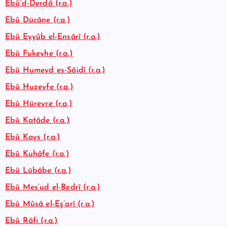
Ebû’d-Derdâ (r.a.)
Ebû Dücâne (r.a.)
Ebû Eyyûb el-Ensârî (r.a.)
Ebû Fukeyhe (r.a.)
Ebû Humeyd es-Sâidî (r.a.)
Ebû Huzeyfe (r.a.)
Ebû Hüreyre (r.a.)
Ebû Katâde (r.a.)
Ebû Kays (r.a.)
Ebû Kuhâfe (r.a.)
Ebû Lübâbe (r.a.)
Ebû Mes’ud el-Bedrî (r.a.)
Ebû Mûsâ el-Eş’arî (r.a.)
Ebû Râfi (r.a.)