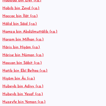
Habbâb bin Eret (r.a.)
Habib bin Zeyd (r.a.)
Haccac bin İlât (r.a.)
Hâlid bin Sâid (r.a.)
Hamza bin Abdülmuttâlib (r.a.)
Haram bin Milhan (r.a.)
Hâris bin Hişâm (r.a.)
Hârise bin Nûman (r.a.)
Hassan bin Sâbit (r.a.)
Hatib bin Ebî Beltea (r.a.)
Hişâm bin Âs (r.a.)
Hubeyb bin Adiyy (r.a.)
Hubeyb bin Yesaf (r.a.)
Huzeyfe bin Yeman (r.a.)