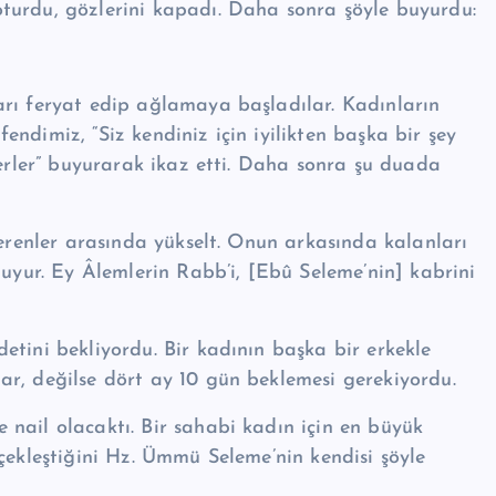
urdu, göz­lerini kapadı. Daha sonra şöyle buyurdu:
arı feryat edip ağlamaya başladılar. Kadınların
­dimiz, “Siz kendiniz için iyilikten başka bir şey
 derler” buyurarak ikaz etti. Daha sonra şu duada
 erenler arasında yükselt. Onun arkasında kalanları
u­yur. Ey Âlemlerin Rabb’i, [Ebû Seleme’nin] kabrini
tini bekliyordu. Bir ka­dının başka bir erkekle
r, değilse dört ay 10 gün beklemesi gerekiyordu.
nail olacaktı. Bir sahabi kadın için en büyük
r­çekleştiğini Hz. Ümmü Seleme’nin kendisi şöyle