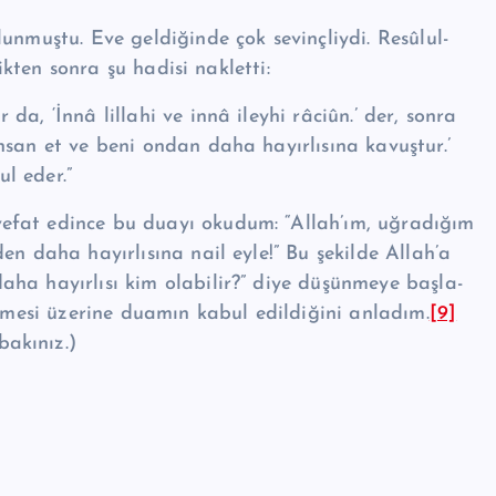
unmuştu. Eve geldiğin­de çok sevinçliydi. Re­sû­lul­
ik­ten sonra şu hadisi nakletti:
a, ‘İnnâ lillahi ve innâ ileyhi râciûn.’ der, sonra
hsan et ve beni ondan daha hayırlısına kavuştur.’
l eder.”
efat edince bu duayı okudum: “Allah’ım, uğradığım
en daha hayırlısına nail eyle!” Bu şekilde Allah’a
ha hayırlısı kim olabilir?” diye düşünmeye başla­
tetmesi üzerine duamın kabul edildiğini anladım.
[9]
akı­nız.)