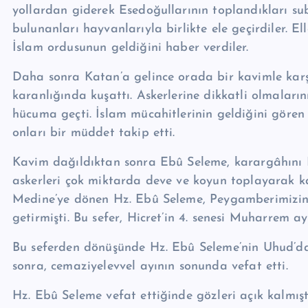
yollardan giderek Esedoğullarının toplandıkları su
bulunanları hayvanlarıyla birlikte ele geçirdiler. El
İslam ordusunun geldiğini haber verdiler.
Daha sonra Katan’a gelince orada bir kavimle karşı
karanlığında kuşattı. Askerlerine dikkatli olmaları
hücuma geçti. İslam mücahitlerinin gel­diğini gör
onları bir müd­det takip etti.
Kavim dağıldıktan sonra Ebû Seleme, karargâhını 
askerleri çok miktarda deve ve koyun toplayarak ka
Medine’ye dönen Hz. Ebû Seleme, Peygamberimizin ta
getir­mişti. Bu sefer, Hicret’in 4. senesi Muharrem 
Bu seferden dönüşünde Hz. Ebû Seleme’nin Uhud’da 
sonra, cemaziyelevvel ayının sonunda vefat etti.
Hz. Ebû Seleme vefat ettiğinde gözleri açık kalmışt