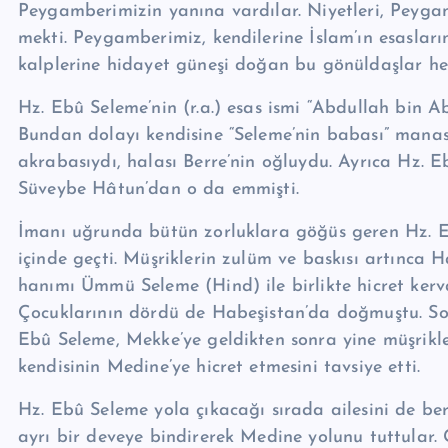
Peygamberimizin ya­nına vardılar. Niyetleri, Peyga
mekti. Peygamberimiz, kendilerine İslam’ın esasları
kalplerine hidayet güneşi doğan bu gönüldaşlar hem
Hz. Ebû Seleme’nin (r.a.) esas ismi “Abdullah bin Ab
Bundan dolayı kendisine “Seleme’nin babası” mana
akrabasıydı, halası Berre’nin oğluydu. Ayrıca Hz. 
Süveybe Hâtun’dan o da emmişti.
İmanı uğrunda bütün zorluklara göğüs geren Hz. 
içinde geçti. Müşriklerin zulüm ve baskısı artınca 
hanımı Ümmü Seleme (Hind) ile birlikte hicret ker
Çocuklarının dördü de Habeşistan’da doğmuştu. Son
Ebû Seleme, Mekke’ye geldikten sonra yine müşrikl
kendisinin Medine’ye hicret etmesini tav­siye etti.
Hz. Ebû Seleme yola çıkacağı sırada ailesini de be
ayrı bir deveye bindirerek Medine yolunu tuttular