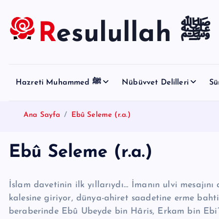
S
k
Resulullah ﷺ
i
p
t
o
Hazreti Muhammed ﷺ
Nübüvvet Delilleri
Sü
c
o
n
Ana Sayfa
Ebû Seleme (r.a.)
t
e
Ebû Seleme (r.a.)
n
t
İslam davetinin ilk yıllarıydı… İmanın ulvi mesajını 
kalesine giriyor, dünya-ahiret saadetine erme bahti
beraberinde Ebû Ubeyde bin Hâris, Erkam bin Ebi