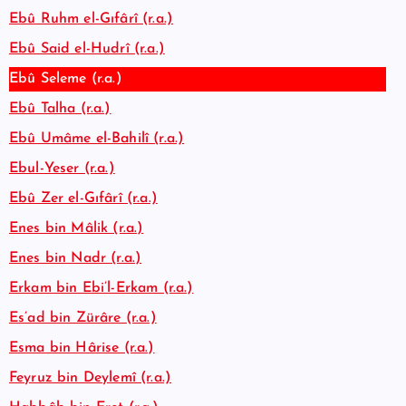
Ebû Ruhm el-Gıfârî (r.a.)
Ebû Said el-Hudrî (r.a.)
Ebû Seleme (r.a.)
Ebû Talha (r.a.)
Ebû Umâme el-Bahilî (r.a.)
Ebul-Yeser (r.a.)
Ebû Zer el-Gıfârî (r.a.)
Enes bin Mâlik (r.a.)
Enes bin Nadr (r.a.)
Erkam bin Ebi’l-Erkam (r.a.)
Es’ad bin Zürâre (r.a.)
Esma bin Hârise (r.a.)
Feyruz bin Deylemî (r.a.)