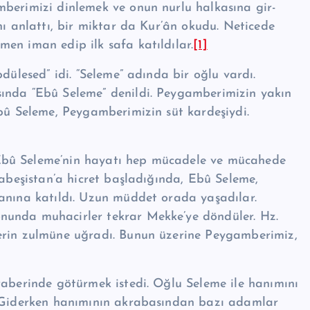
mberimizi dinlemek ve onun nurlu halkasına gir­
nı anlattı, bir miktar da Kur’ân okudu. Neticede
en iman edip ilk safa katıldılar.
[1]
dülesed” idi. “Seleme” adın­da bir oğlu vardı.
sında “Ebû Seleme” denildi. Peygamberimizin yakın
Ebû Seleme, Peygamberimizin süt kardeşiydi.
Ebû Seleme’nin hayatı hep mücadele ve mücahede
Ha­beşistan’a hicret başladığında, Ebû Seleme,
vanına katıldı. Uzun müddet orada yaşadılar.
unda muhacirler tekrar Mekke’ye dön­düler. Hz.
erin zulmüne uğ­radı. Bunun üzerine Peygamberimiz,
raberinde götürmek istedi. Oğlu Seleme ile hanımını
. Giderken hanımının akrabasından bazı adamlar