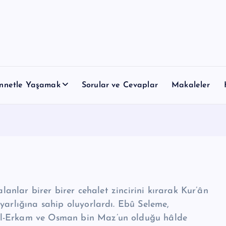
nnetle Yaşamak
Sorular ve Cevaplar
Makaleler
alanlar birer birer cehalet zincirini kırarak Kur’ân
yar­lığına sahip oluyorlardı. Ebû Seleme,
’l-Erkam ve Osman bin Maz’un olduğu hâlde