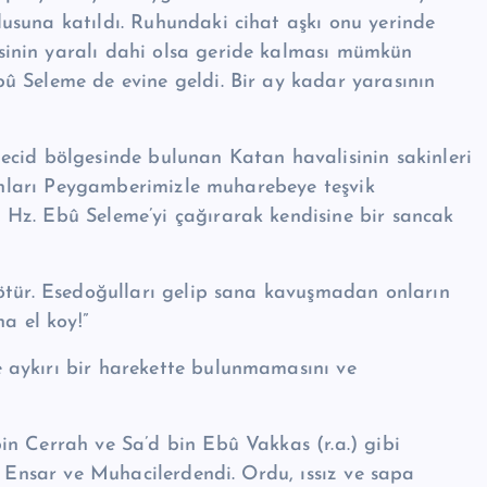
suna katıldı. Ru­hundaki cihat aşkı onu yerinde
inin yaralı dahi olsa geride kalması mümkün
û Seleme de evine geldi. Bir ay kadar yarasının
ecid bölgesinde bulunan Katan havalisinin sakinleri
 on­ları Peygamberimizle muharebeye teşvik
Hz. Ebû Seleme’yi çağırarak kendisine bir sancak
götür. Esedoğulları gelip sana kavuşmadan onların
a el koy!”
aykırı bir hareket­te bulunmamasını ve
n Cerrah ve Sa’d bin Ebû Vakkas (r.a.) gibi
e Ensar ve Muhacilerdendi. Ordu, ıssız ve sapa