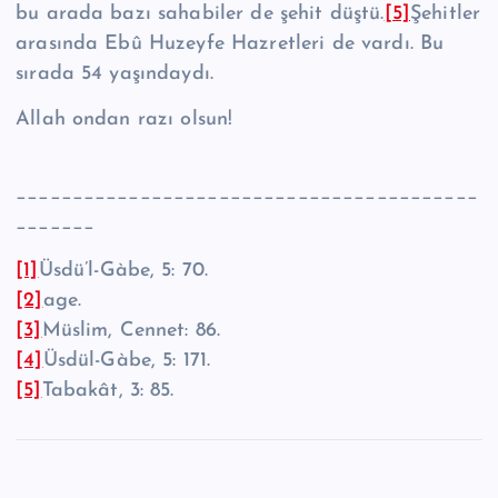
bu arada bazı sahabiler de şehit düştü.
[5]
Şehitler
arasında Ebû Huzeyfe Hazretleri de vardı. Bu
sırada 54 yaşın­daydı.
Allah ondan razı olsun!
_________________________________________
_______
[1]
Üsdü’l-Gàbe, 5: 70.
[2]
age.
[3]
Müslim, Cennet: 86.
[4]
Üsdül-Gàbe, 5: 171.
[5]
Tabakât, 3: 85.