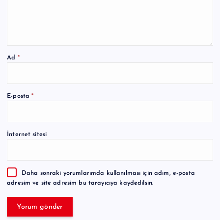
Ad
*
A
E-posta
*
l
t
e
İnternet sitesi
r
n
a
Daha sonraki yorumlarımda kullanılması için adım, e-posta
t
adresim ve site adresim bu tarayıcıya kaydedilsin.
i
v
e