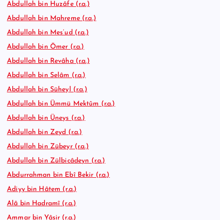
Abdullah bin Huzâfe (r.a.)
Abdullah bin Mahreme (r.a.)
Abdullah bin Mes’ud (r.a.)
Abdullah bin Ömer (r.a.)
Abdullah bin Revâha (r.a.)
Abdullah bin Selâm (r.a.)
Abdullah bin Süheyl (r.a.)
Abdullah bin Ümmü Mektûm (r.a.)
Abdullah bin Üneys (r.a.)
Abdullah bin Zeyd (r.a.)
Abdullah bin Zübeyr (r.a.)
Abdullah bin Zülbicâdeyn (r.a.)
Abdurrahman bin Ebî Bekir (r.a.)
Adiyy bin Hâtem (r.a.)
Alâ bin Hadramî (r.a.)
Ammar bin Yâsir (r.a.)