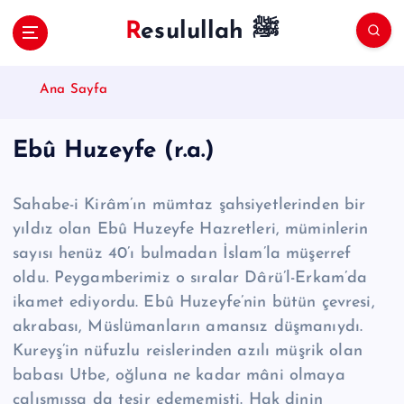
S
Resulullah ﷺ
k
i
p
Ana Sayfa
t
o
c
Ebû Huzeyfe (r.a.)
o
n
t
Sahabe-i Kirâm’ın mümtaz şahsiyetlerinden bir
e
yıldız olan Ebû Huzeyfe Haz­retleri, müminlerin
n
sayısı henüz 40’ı bulmadan İslam’la müşerref
t
oldu. Peygamberimiz o sıralar Dârü’l-Erkam’da
ikamet ediyordu. Ebû Huzeyfe’nin bütün çevresi,
akrabası, Müslümanların amansız düşmanıydı.
Kureyş’in nüfuzlu reislerinden azılı müşrik olan
babası Utbe, oğluna ne kadar mâni olmaya
çalışmışsa da tesir edememişti. Hak dinin