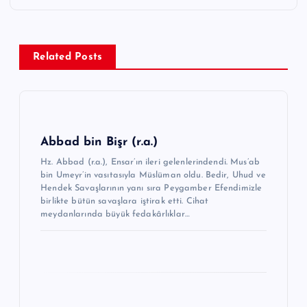
e
z
Related Posts
i
n
m
e
Abbad bin Bişr (r.a.)
s
Hz. Abbad (r.a.), Ensar’ın ileri gelenlerindendi. Mus’ab
i
bin Umeyr’in vasıtasıyla Müslüman oldu. Bedir, Uhud ve
Hendek Savaşlarının yanı sıra Peygamber Efendimizle
birlikte bütün savaşlara iştirak etti. Cihat
meydanlarında büyük fedakârlıklar…