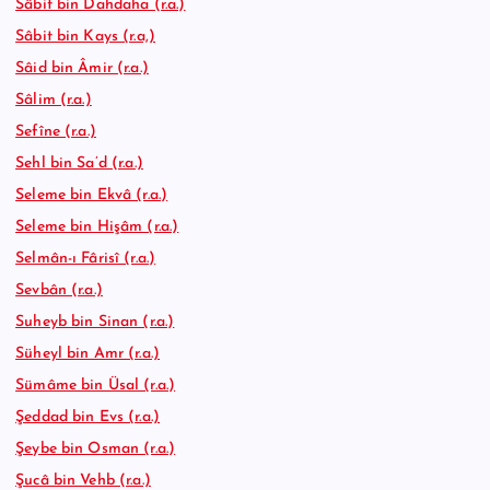
Sâbit bin Dahdaha (r.a.)
Sâbit bin Kays (r.a,)
Sâid bin Âmir (r.a.)
Sâlim (r.a.)
Sefîne (r.a.)
Sehl bin Sa’d (r.a.)
Seleme bin Ekvâ (r.a.)
Seleme bin Hişâm (r.a.)
Selmân-ı Fârisî (r.a.)
Sevbân (r.a.)
Suheyb bin Sinan (r.a.)
Süheyl bin Amr (r.a.)
Sümâme bin Üsal (r.a.)
Şeddad bin Evs (r.a.)
Şeybe bin Osman (r.a.)
Şucâ bin Vehb (r.a.)