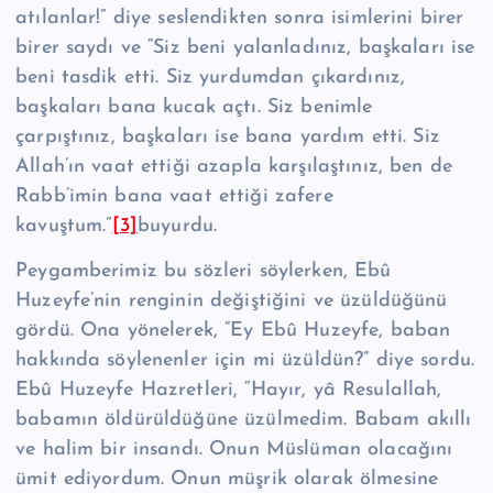
atılanlar!” diye seslendikten sonra isimlerini birer
birer saydı ve “Siz beni yalanladınız, başkaları ise
beni tasdik etti. Siz yurdumdan çı­kardınız,
başkaları bana kucak açtı. Siz benimle
çarpıştınız, başkaları ise bana yardım etti. Siz
Allah’ın vaat ettiği azapla karşılaştınız, ben de
Rabb’imin bana vaat ettiği zafere
kavuştum.”
[3]
buyurdu.
Peygamberimiz bu sözleri söylerken, Ebû
Huzeyfe’nin renginin değiştiğini ve üzüldü­ğünü
gördü. Ona yönelerek, “Ey Ebû Huzeyfe, baban
hakkında söyle­nenler için mi üzül­dün?” diye sordu.
Ebû Huzeyfe Hazretleri, “Hayır, yâ Resulallah,
babamın öldürül­düğüne üzülmedim. Babam akıllı
ve halim bir insandı. Onun Müslüman olacağını
ümit ediyordum. Onun müşrik olarak ölmesine