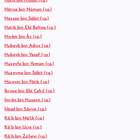
Hâris bin Hişâm (r.a.)
Hârise bin Nûman (r.a.)
Hassan bin Sâbit (r.a.)
Hatib bin Ebî Beltea (r.a.)
Hişâm bin Âs (r.a.)
Hubeyb bin Adiyy (r.a.)
Hubeyb bin Yesaf (r.a.)
Huzeyfe bin Yeman (r.a.)
Huzeyme bin Sâbit (r.a.)
Hüreym bin Fâtik (r.a.)
İkrime bin Ebî Cehil (r.a.)
İmrân bin Husayn (r.a.)
İrbad bin Sâriye (r.a.)
Kâ’b bin Mâlik (r.a.)
Kâ’b bin Ucre (r.a.)
Kâ’b bin Züheyr (r.a.)