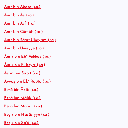
Amr bin Abese (r.a.)
Amr bin Âs (r.a.)
Amr bin Avf (r.a.)
Amr bin Cümûh (r.a.)
Amr bin Sâbit Uhayrim (r.a.)
Amr bin Ümeyye (r.a.)
Âmir bin Ebî Vakkas (r.a.)
Âmir bin Füheyre (r.a.)
Âsım bin Sâbit (r.a.)
Ayyaş bin Ebî Rabîa (r.a.)
Berâ bin Âzib (r.a.)
Berâ bin Mâlik (r.a.)
Berâ bin Ma’rur (r.a.)
Beşir bin Hasâsiyye (r.a.)
Beşir bin Sa’d (r.a.)