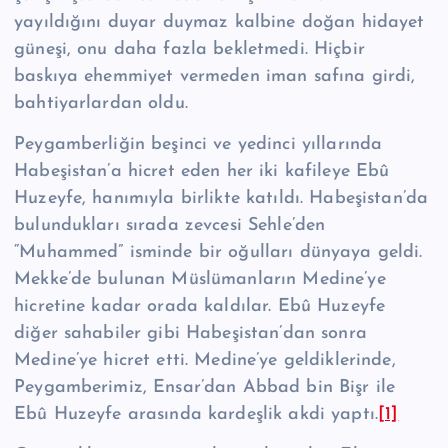
yayıldığını duyar duymaz kalbine doğan hidayet
güneşi, onu daha fazla bekletmedi. Hiçbir
baskıya ehemmiyet vermeden iman safına girdi,
bahtiyarlardan oldu.
Peygamberliğin beşinci ve yedinci yıllarında
Habeşistan’a hicret eden her iki kafileye Ebû
Huzeyfe, hanımıyla birlikte katıldı. Habeşistan’da
bulundukları sı­rada zevcesi Sehle’den
“Muhammed” isminde bir oğulları dünyaya geldi.
Mek­ke’de bulunan Müslümanların Medine’ye
hicretine kadar orada kaldılar. Ebû Huzeyfe
diğer sahabiler gibi Habeşistan’dan sonra
Medine’ye hicret etti. Medi­ne’ye geldiklerinde,
Peygamberimiz, Ensar’dan Abbad bin Bişr ile
Ebû Huzeyfe arasında kardeşlik akdi yaptı.
[1]