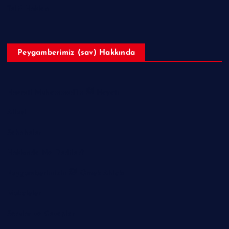
Telif Hakları
Peygamberimiz (sav) Hakkında
Hazreti Muhammed’in ﷺ Hayatı
Ailesi
Sahabeler
Hakkında Ne Dediler?
Peygamberimizin ﷺ Örnek Ahlakı
Makaleler
Sorular ve Cevaplar