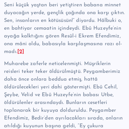
Seni küçük yaştan beri yetiştiren babana minnet
duyacağın yer­de, gençlik çağında ona karşı çıktın.
Sen, insanların en kötüsüsün!” diyordu. Hâlbuki o,
en bahtiyar cemaatin içindeydi. Ebû Huzeyfe’nin
ayağa kalktığını gören Resûl-i Ekrem Efendimiz,
ona mâni oldu, babasıyla karşılaşmasına razı ol­
madı.
[2]
Muharebe zaferle neticelenmişti. Müşriklerin
reisleri teker teker öldürül­müştü. Peygamberimiz
daha önce onlara beddua etmiş, hattâ
öldürülecekleri yeri dahi göstermişti. Ebû Cehil,
Şeybe, Velid ve Ebû Huzeyfe’nin babası Utbe,
öldürülenler arasındaydı. Bunların cesetleri
toplanarak bir kuyuya dolduruldu. Peygamber
Efendimiz, Bedir’den ayrılacakları sırada, onların
atıldığı kuyunun başına geldi, “Ey çukura