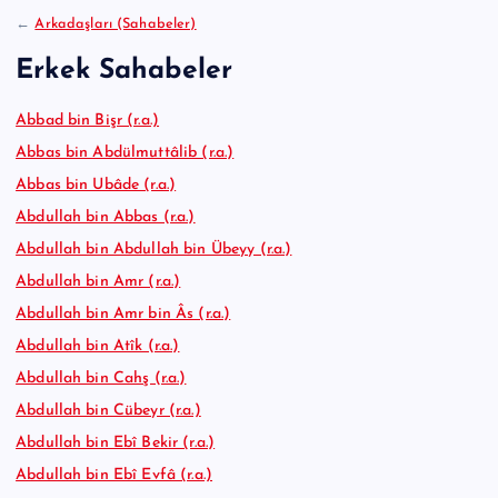
:
←
Arkadaşları (Sahabeler)
Erkek Sahabeler
Abbad bin Bişr (r.a.)
Abbas bin Abdülmuttâlib (r.a.)
Abbas bin Ubâde (r.a.)
Abdullah bin Abbas (r.a.)
Abdullah bin Abdullah bin Übeyy (r.a.)
Abdullah bin Amr (r.a.)
Abdullah bin Amr bin Âs (r.a.)
Abdullah bin Atîk (r.a.)
Abdullah bin Cahş (r.a.)
Abdullah bin Cübeyr (r.a.)
Abdullah bin Ebî Bekir (r.a.)
Abdullah bin Ebî Evfâ (r.a.)