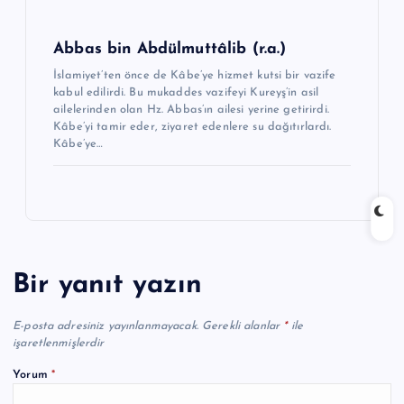
Abbas bin Abdülmuttâlib (r.a.)
İslamiyet’ten önce de Kâbe’ye hizmet kutsi bir vazife
kabul edilirdi. Bu mukad­des vazifeyi Kureyş’in asil
ailelerinden olan Hz. Abbas’ın ailesi yerine getirirdi.
Kâbe’yi tamir eder, ziyaret edenlere su dağıtırlardı.
Kâbe’ye…
Bir yanıt yazın
E-posta adresiniz yayınlanmayacak.
Gerekli alanlar
*
ile
işaretlenmişlerdir
Yorum
*