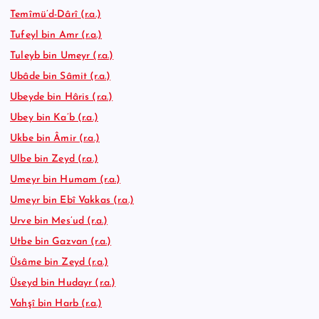
Temîmü’d-Dârî (r.a.)
Tufeyl bin Amr (r.a.)
Tuleyb bin Umeyr (r.a.)
Ubâde bin Sâmit (r.a.)
Ubeyde bin Hâris (r.a.)
Ubey bin Ka’b (r.a.)
Ukbe bin Âmir (r.a.)
Ulbe bin Zeyd (r.a.)
Umeyr bin Humam (r.a.)
Umeyr bin Ebî Vakkas (r.a.)
Urve bin Mes’ud (r.a.)
Utbe bin Gazvan (r.a.)
Üsâme bin Zeyd (r.a.)
Üseyd bin Hudayr (r.a.)
Vahşî bin Harb (r.a.)