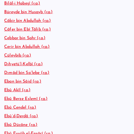
Bilâl-i Habeşî (r.a.)
Büreyde bin Husayb (r.a.)
Câbir bin Abdullah (r.a.)
Câfer bin Ebî Tâlib (r.a.)
Cebbar bin Sahr (r.a.)
Cerir bin Abdullah (r.a.)
Cüleybib (r.a.)
Dıhyetü’l-Kelbî (r.a.)
Dımâd bin Sa’lebe (r.a.)
Eban bin Sâid (r.a.)
Ebû Akîl (r.a.)
Ebû Berze Eslemî (r.a.)
Ebû Cendel (r.a.)
Ebû’d-Derdâ (r.a.)
Ebû Dücâne (r.a.)
Ebû Eyyûb el-Ensârî (r.a.)