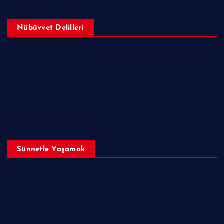
Nübüvvet Delilleri
Peygamberimizin (sav) Mucizeleri
Nübüvvet Delilleri
İncil, Tevrat ve Zeburda Hazreti Muhammed (sav)
Sünnetle Yaşamak
Dualar & Zikirler
Her Güne Bir Sünnet