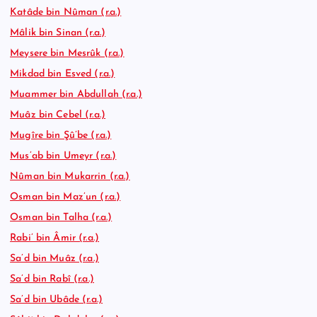
Katâde bin Nûman (r.a.)
Mâlik bin Sinan (r.a.)
Meysere bin Mesrûk (r.a.)
Mikdad bin Esved (r.a.)
Muammer bin Abdullah (r.a.)
Muâz bin Cebel (r.a.)
Mugîre bin Şû’be (r.a.)
Mus’ab bin Umeyr (r.a.)
Nûman bin Mukarrin (r.a.)
Osman bin Maz’un (r.a.)
Osman bin Talha (r.a.)
Rabi’ bin Âmir (r.a.)
Sa’d bin Muâz (r.a.)
Sa’d bin Rabî (r.a.)
Sa’d bin Ubâde (r.a.)