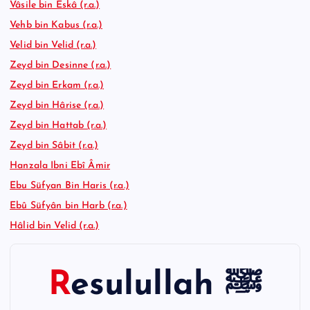
Vâsile bin Eskâ (r.a.)
Vehb bin Kabus (r.a.)
Velid bin Velid (r.a.)
Zeyd bin Desinne (r.a.)
Zeyd bin Erkam (r.a.)
Zeyd bin Hârise (r.a.)
Zeyd bin Hattab (r.a.)
Zeyd bin Sâbit (r.a.)
Hanzala Ibni Ebî Âmir
Ebu Süfyan Bin Haris (r.a.)
Ebû Süfyân bin Harb (r.a.)
Hâlid bin Velid (r.a.)
Resulullah ﷺ