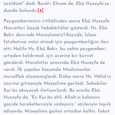
üzüldüm!” dedi. Resûl-i Ekrem de, Ebû Hu­zeyfe’ye
duada bulundu.
[4]
Peygamberimizin irtihâlinden sonra Ebû Huzeyfe
Hazretleri büyük fedakâr­lıklar gösterdi. Hz. Ebû
Bekir devrinde Müseylimetü’l-Kezzâb, İslam
fütuhatına mâni olmak için peygamberliğini ilan
etti. Halife Hz. Ebû Bekir, bu sahte pey­gamberi
ortadan kaldırmak için üzerine bir kuvvet
gönderdi. Mücahitler arasın­da Ebû Huzeyfe de
vardı. İlk yapılan hücumda Müslümanlar
muvaffak olama­mışlardı. Daha sonra Hz. Hâlid’in
üzerine gitmesiyle Müseylime geriledi. Sahabiler
Kur’ân okuyarak ilerliyorlardı. Bu sırada Ebû
Huzeyfe de, “Ey Kur’ân ehli, Allah’ın kelamını
güzide hareketlerinizle süsleyiniz.” sözleriyle teşvik
edi­yordu. Müseylime gailesi ortadan kalktı, fakat