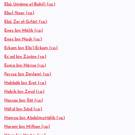
Ebû Umâme el-Bahilî (r.a.)
Ebul-Yeser (r.a.)
Ebû Zer el-Gıfârî (r.a.)
Enes bin Mâlik (r.a.)
Enes bin Nadr (r.a.)
Erkam bin Ebi’l-Erkam (r.a.)
Es’ad bin Zürâre (r.a.)
Esma bin Hârise (r.a.)
Feyruz bin Deylemî (r.a.)
Habbâb bin Eret (r.a.)
Habib bin Zeyd (r.a.)
Haccac bin İlât (r.a.)
Hâlid bin Sâid (r.a.)
Hamza bin Abdülmuttâlib (r.a.)
Haram bin Milhan (r.a.)