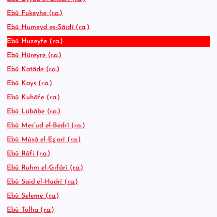
Ebû Fukeyhe (r.a.)
Ebû Humeyd es-Sâidî (r.a.)
Ebû Huzeyfe (r.a.)
Ebû Hüreyre (r.a.)
Ebû Katâde (r.a.)
Ebû Kays (r.a.)
Ebû Kuhâfe (r.a.)
Ebû Lübâbe (r.a.)
Ebû Mes’ud el-Bedrî (r.a.)
Ebû Mûsâ el-Eş’arî (r.a.)
Ebû Râfi (r.a.)
Ebû Ruhm el-Gıfârî (r.a.)
Ebû Said el-Hudrî (r.a.)
Ebû Seleme (r.a.)
Ebû Talha (r.a.)