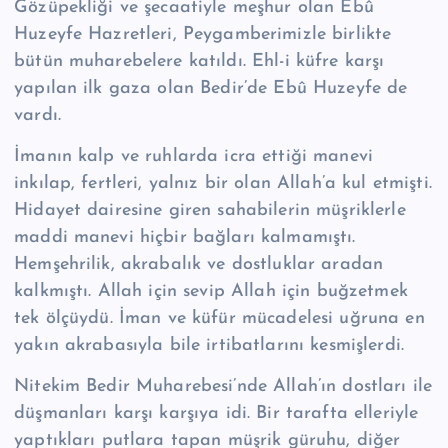
Gözüpekliği ve şecaatiyle meşhur olan Ebû
Huzeyfe Hazretleri, Pey­gamberimizle birlikte
bütün muharebelere katıldı. Ehl-i küfre karşı
yapılan ilk gaza olan Bedir’de Ebû Huzeyfe de
vardı.
İmanın kalp ve ruhlarda icra ettiği manevi
inkılap, fertleri, yalnız bir olan Al­lah’a kul etmişti.
Hidayet dairesine giren sahabilerin müşriklerle
maddi manevi hiçbir bağları kalmamıştı.
Hemşehrilik, akrabalık ve dostluklar aradan
kalkmıştı. Allah için sevip Allah için buğzetmek
tek ölçüydü. İman ve küfür mücadelesi uğruna en
yakın akrabasıyla bile irtibatlarını kesmişlerdi.
Nitekim Bedir Muharebesi’nde Allah’ın dostları ile
düşmanları karşı karşıya idi. Bir tarafta elleriyle
yaptıkları putlara tapan müşrik güruhu, diğer