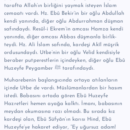
tarafta Al­lah’ın birliğini yaymak isteyen İslam
cemaatı vardı. Hz. Ebû Bekir’in bir oğlu Abdullah
kendi yanında, diğer oğlu Abdurrahman düşman
safındaydı. Resûl-i Ekrem’in amcası Hamza kendi
yanında, diğer amcası Abbas düşmanla birlik­
teydi. Hz. Ali İslam safında, kardeşi Akîl müşrik
ordusundaydı. Utbe’nin bir oğ­lu Velid kendisiyle
beraber putperestlerin içindeyken, diğer oğlu Ebû
Huzeyfe Peygamber ﷺ tarafındaydı.
Muharebenin başlangıcında ortaya atılanların
içinde Utbe de vardı. Müslümanlardan bir hasım
istedi. Babasını ortada gören Ebû Huzeyfe
Hazretleri hemen ayağa kalktı. İmanı, babasının
meydan okumasına razı olmadı. Bu sırada kız
kardeşi olan, Ebû Süfyân’ın karısı Hind, Ebû
Huzeyfe’ye hakaret ediyor, “Ey uğursuz adam!