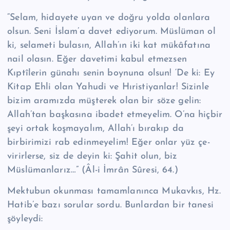
“Selam, hidayete uyan ve doğru yolda olanlara
olsun. Seni İslam’a davet edi­yorum. Müslüman ol
ki, selameti bulasın, Allah’ın iki kat mükâfatına
nail ola­sın. Eğer davetimi kabul etmezsen
Kıptîlerin günahı senin boynuna olsun! ‘De ki: Ey
Kitap Ehli olan Yahudi ve Hıristiyanlar! Sizinle
bizim aramızda müşterek olan bir söze gelin:
Allah’tan başkasına ibadet etmeyelim. O’na hiçbir
şeyi ortak koşmayalım, Allah’ı bırakıp da
birbirimizi rab edinmeyelim! Eğer onlar yüz çe­
virirlerse, siz de deyin ki: Şahit olun, biz
Müslümanlarız…” (Âl-i İmrân Sûresi, 64.)
Mektubun okunması tamamlanınca Mukavkıs, Hz.
Hatib’e bazı sorular sordu. Bunlardan bir tanesi
şöyleydi: