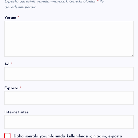
E-posta adresiniz yayınlanmayacak.
Gerekli alanlar
*
ile
işaretlenmişlerdir
Yorum
*
Ad
*
A
E-posta
*
l
t
e
İnternet sitesi
r
n
a
Daha sonraki yorumlarımda kullanılması için adım, e-posta