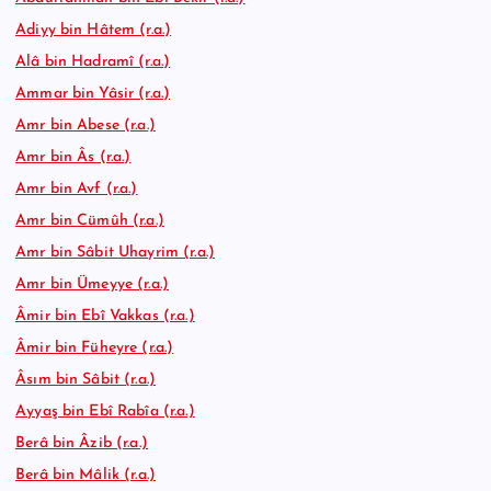
Adiyy bin Hâtem (r.a.)
Alâ bin Hadramî (r.a.)
Ammar bin Yâsir (r.a.)
Amr bin Abese (r.a.)
Amr bin Âs (r.a.)
Amr bin Avf (r.a.)
Amr bin Cümûh (r.a.)
Amr bin Sâbit Uhayrim (r.a.)
Amr bin Ümeyye (r.a.)
Âmir bin Ebî Vakkas (r.a.)
Âmir bin Füheyre (r.a.)
Âsım bin Sâbit (r.a.)
Ayyaş bin Ebî Rabîa (r.a.)
Berâ bin Âzib (r.a.)
Berâ bin Mâlik (r.a.)