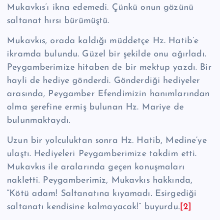
Mukavkıs’ı ikna edemedi. Çünkü onun gözünü
saltanat hırsı bürümüştü.
Mukavkıs, orada kaldığı müddetçe Hz. Hatib’e
ikramda bulundu. Güzel bir şekilde onu ağırladı.
Peygamberimize hitaben de bir mektup yazdı. Bir
hayli de hediye gönderdi. Gönderdiği hediyeler
arasında, Peygamber Efendimizin ha­nımlarından
olma şerefine ermiş bulunan Hz. Mariye de
bulunmaktaydı.
Uzun bir yolculuktan sonra Hz. Hatib, Medine’ye
ulaştı. Hediyeleri Peygam­be­ri­mi­ze takdim etti.
Mukavkıs ile aralarında geçen konuşmaları
nakletti. Pey­gamberimiz, Mu­kavkıs hakkında,
“Kötü adam! Saltanatına kıyamadı. Esirgedi­ği
saltanatı kendisine kal­mayacak!” buyurdu.
[2]