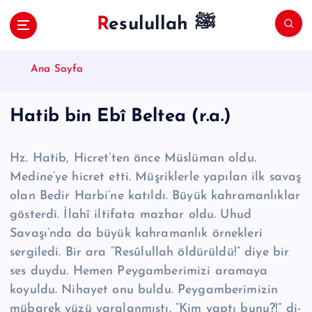
S
Resulullah ﷺ
k
i
p
Ana Sayfa
t
o
c
Hatib bin Ebî Beltea (r.a.)
o
n
t
Hz. Hatib, Hicret’ten önce Müslüman oldu.
e
Medine’ye hicret etti. Müşriklerle ya­pı­lan ilk savaş
n
olan Bedir Harbi’ne katıldı. Büyük kahramanlıklar
t
gösterdi. İlahî iltifata mazhar oldu. Uhud
Savaşı’nda da büyük kahramanlık örnekleri
sergiledi. Bir ara “Re­sû­lul­lah öldürüldü!” diye bir
ses duydu. Hemen Peygamberimizi ara­maya
koyuldu. Niha­yet onu buldu. Peygamberimizin
mübarek yüzü yaralan­mıştı. “Kim yaptı bunu?!” di­