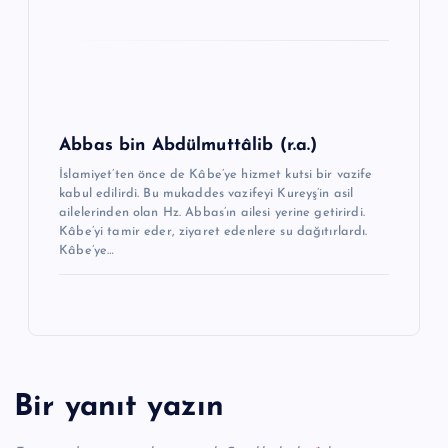
Abbas bin Abdülmuttâlib (r.a.)
İslamiyet’ten önce de Kâbe’ye hizmet kutsi bir vazife
kabul edilirdi. Bu mukad­des vazifeyi Kureyş’in asil
ailelerinden olan Hz. Abbas’ın ailesi yerine getirirdi.
Kâbe’yi tamir eder, ziyaret edenlere su dağıtırlardı.
Kâbe’ye…
Bir yanıt yazın