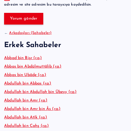
t
adresim ve site adresim bu tarayıcıya kaydedilsin.
i
v
e
:
←
Arkadaşları (Sahabeler)
Erkek Sahabeler
Abbad bin Bişr (r.a.)
Abbas bin Abdülmuttâlib (r.a.)
Abbas bin Ubâde (r.a.)
Abdullah bin Abbas (r.a.)
Abdullah bin Abdullah bin Übeyy (r.a.)
Abdullah bin Amr (r.a.)
Abdullah bin Amr bin Âs (r.a.)
Abdullah bin Atîk (r.a.)
Abdullah bin Cahş (r.a.)