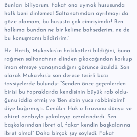
Bunları biliyorum. Fakat ona uy­mak hususunda
halk beni dinlemez! Saltanatımdan ayrılmayı da
göze alamam, bu hususta çok cimriyimdir! Ben
halkıma bundan ne bir kelime bahsederim, ne de
bu konuşmamı bildiririm.”
Hz. Hatib, Mukavkıs’ın hakikatleri bildiğini, buna
rağmen saltanatının elin­den çıka­cağından korkup
iman etmeye yanaşmadığını görünce üzüldü. Son
ola­rak Mukav­kıs’a son derece tesirli bazı
tavsiyelerde bulundu: “Senden önce geçenlerden
birisi bu topraklarda kendisinin büyük rab oldu­
ğunu iddia etmiş ve ‘Ben sizin yüce rabbinizim!’
diye bağırmıştı. Cenâb-ı Hak o firavunu dünya ve
ahiret azabıyla yakalayıp cezalandırdı. Sen
başkalarından ibret al, fakat kendin başkalarına
ibret olma!” Daha birçok şey söyledi. Fa­kat