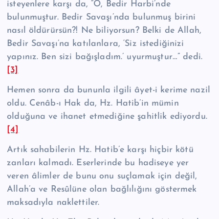
iste­yenlere karşı da, “O, Bedir Harbi’nde
bulunmuştur. Bedir Savaşı’nda bulunmuş birini
nasıl öldürürsün?! Ne biliyorsun? Belki de Allah,
Bedir Savaşı’na katılanla­ra, ‘Siz istediğinizi
yapınız. Ben sizi bağışladım.’ uyurmuştur…” dedi.
[3]
Hemen sonra da bununla ilgili âyet-i kerime nazil
oldu. Cenâb-ı Hak da, Hz. Ha­tib’in mümin
olduğuna ve ihanet etmediğine şahitlik ediyordu.
[4]
Artık sahabilerin Hz. Hatib’e karşı hiçbir kötü
zanları kalmadı. Eserlerinde bu hadiseye yer
veren âlimler de bunu onu suçlamak için değil,
Allah’a ve Resûlüne olan bağlılığını göstermek
maksadıyla naklettiler.