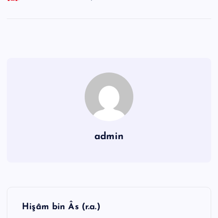
admin
Y
Hişâm bin Âs (r.a.)
a