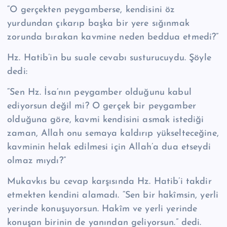
“O gerçekten peygamberse, kendisini öz
yurdundan çıkarıp başka bir yere sı­ğınmak
zorunda bırakan kavmine neden beddua etmedi?”
Hz. Hatib’in bu suale cevabı susturucuydu. Şöyle
dedi:
“Sen Hz. İsa’nın pey­gamber olduğunu kabul
ediyorsun değil mi? O gerçek bir peygamber
olduğuna göre, kavmi kendisini asmak istediği
zaman, Allah onu semaya kaldırıp yüksel­teceğine,
kavminin helak edilmesi için Allah’a dua etseydi
olmaz mıydı?”
Mu­kavkıs bu cevap karşısında Hz. Hatib’i takdir
etmekten kendini alamadı. “Sen bir hakîmsin, yerli
yerinde konuşuyorsun. Hakîm ve yerli yerinde
konuşan biri­nin de yanından geliyorsun.” dedi.