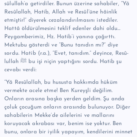
sû­lul­lah’a getirdiler. Bunun üzerine sa­habiler, “Yâ
Re­sû­lal­lah, Hatib, Allah ve Resûl’üne hâinlik
etmiştir!” di­yerek cezalan­dırılmasını istediler.
Hattâ öldürülmesini teklif edenler dahi oldu…
Peygamberimiz, Hz. Hatib’i yanına çağırttı.
Mektubu gösterdi ve “Bunu tanıdın mı?” diye
sordu. Hatib (r.a.), “Evet, tanıdım.” deyince, Re­sû­
lul­lah ﷺ bu işi niçin yaptığını sordu. Hatib şu
cevabı verdi:
“Yâ Re­sû­lal­lah, bu hususta hakkımda hüküm
vermekte acele etme! Ben Kureyşli değilim.
Onların arasına başka yerden geldim. Şu anda
çoluk çocuğum onların arasında bulunuyor. Diğer
sahabilerin Mekke’de ailelerini ve mallarını
koruyacak akrabası var, benim ise yoktur. Ben
bunu, onlara bir iyilik yapayım, kendilerini minnet