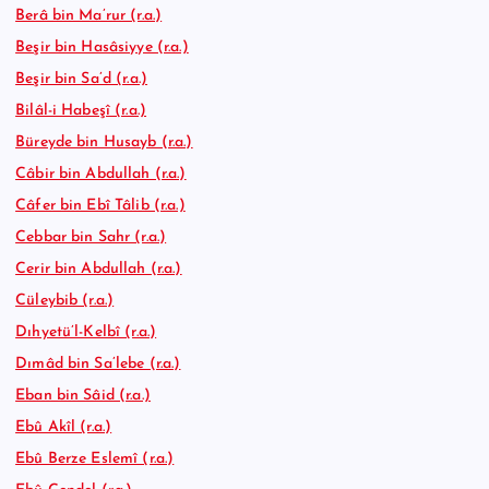
Berâ bin Ma’rur (r.a.)
Beşir bin Hasâsiyye (r.a.)
Beşir bin Sa’d (r.a.)
Bilâl-i Habeşî (r.a.)
Büreyde bin Husayb (r.a.)
Câbir bin Abdullah (r.a.)
Câfer bin Ebî Tâlib (r.a.)
Cebbar bin Sahr (r.a.)
Cerir bin Abdullah (r.a.)
Cüleybib (r.a.)
Dıhyetü’l-Kelbî (r.a.)
Dımâd bin Sa’lebe (r.a.)
Eban bin Sâid (r.a.)
Ebû Akîl (r.a.)
Ebû Berze Eslemî (r.a.)