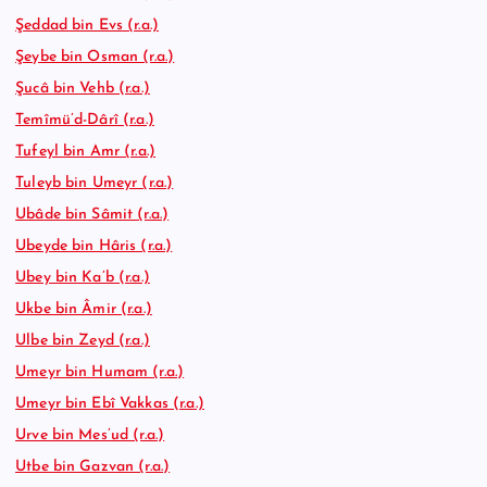
Şeddad bin Evs (r.a.)
Şeybe bin Osman (r.a.)
Şucâ bin Vehb (r.a.)
Temîmü’d-Dârî (r.a.)
Tufeyl bin Amr (r.a.)
Tuleyb bin Umeyr (r.a.)
Ubâde bin Sâmit (r.a.)
Ubeyde bin Hâris (r.a.)
Ubey bin Ka’b (r.a.)
Ukbe bin Âmir (r.a.)
Ulbe bin Zeyd (r.a.)
Umeyr bin Humam (r.a.)
Umeyr bin Ebî Vakkas (r.a.)
Urve bin Mes’ud (r.a.)
Utbe bin Gazvan (r.a.)