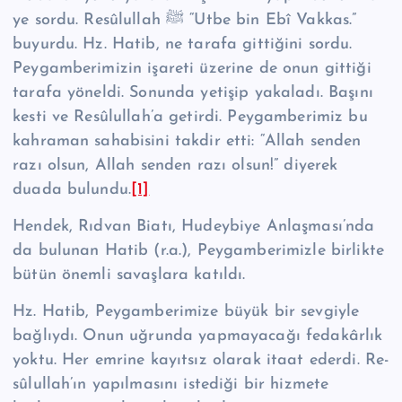
ye sordu. Re­sû­lul­lah ﷺ “Utbe bin Ebî Vakkas.”
buyurdu. Hz. Hatib, ne tarafa gittiğini sordu.
Peygamberimizin işareti üzerine de onun gittiği
tarafa yöneldi. Sonunda yetişip yakaladı. Başını
kesti ve Re­sû­lul­lah’a getirdi. Peygamberimiz bu
kahraman sa­habisini takdir etti: “Allah senden
razı olsun, Allah senden razı olsun!” diyerek
duada bulundu.
[1]
Hendek, Rıdvan Biatı, Hudeybiye Anlaşması’nda
da bulunan Hatib (r.a.), Peygamberimizle birlikte
bütün önemli savaşlara katıldı.
Hz. Hatib, Peygamberimize büyük bir sevgiyle
bağlıydı. Onun uğrunda yap­mayacağı fedakârlık
yoktu. Her emrine kayıtsız olarak itaat ederdi. Re­
sû­lul­lah’ın yapılmasını istediği bir hizmete