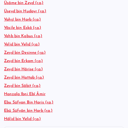
Üsâme bin Zeyd (r.a.)
Üseyd bin Hudayr (r.a.)
Vahşî bin Harb (r.a.)
Vâsile bin Eskâ (r.a.)
Vehb bin Kabus (r.a.)
Velid bin Velid (r.a.)
Zeyd bin Desinne (r.a.)
Zeyd bin Erkam (r.a.)
Zeyd bin Hârise (r.a.)
Zeyd bin Hattab (r.a.)
Zeyd bin Sâbit (r.a.)
Hanzala Ibni Ebî Âmir
Ebu Süfyan Bin Haris (r.a.)
Ebû Süfyân bin Harb (r.a.)
Hâlid bin Velid (r.a.)