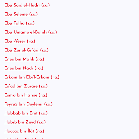
Ebû Said el-Hudrî (r.a.)
Ebû Seleme (r.a.)
Ebû Talha (r.a.)
Ebû Umâme el-Bahilî (r.a.)
Ebul-Yeser (r.a.)
Ebû Zer el-Gıfârî (r.a.)
Enes bin Mâlik (r.a.)
Enes bin Nadr (r.a.)
Erkam bin Ebi’l-Erkam (r.a.)
Es’ad bin Zürâre (r.a.)
Esma bin Hârise (r.a.)
Feyruz bin Deylemî (r.a.)
Habbâb bin Eret (r.a.)
Habib bin Zeyd (r.a.)
Haccac bin İlât (r.a.)