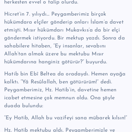
herkesten evvel o talip olurdu.
Hicret’in 7. yılıydı… Peygamberimiz birçok
hükümdara elçiler gönderip onları İslam’a davet
etmişti. Mısır hükümdarı Mukavkıs’a da bir elçi
göndermek isti­yordu. Bir mektup yazdı. Sonra da
sahabilere hitaben, “Ey insanlar, sevabını
Allah’tan almak üzere bu mektubu Mısır
hükümdarına hanginiz götürür?” bu­yurdu.
Hatib bin Ebî Beltea da oradaydı. Hemen ayağa
kalktı. “Yâ Re­sû­lal­lah, ben götürürüm!” dedi.
Peygamberimiz, Hz. Hatib’in, davetine hemen
icabet etmesine çok memnun oldu. Ona şöyle
duada bulundu:
“Ey Hatib, Allah bu vazifeyi sana mübarek kılsın!”
Hz. Hatib mektubu aldı, Peygamberimizle ve