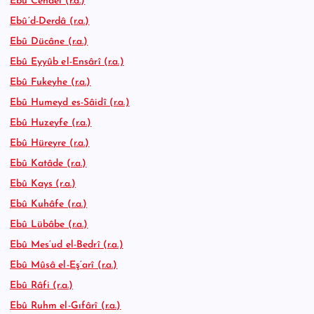
Ebû Cendel (r.a.)
Ebû’d-Derdâ (r.a.)
Ebû Dücâne (r.a.)
Ebû Eyyûb el-Ensârî (r.a.)
Ebû Fukeyhe (r.a.)
Ebû Humeyd es-Sâidî (r.a.)
Ebû Huzeyfe (r.a.)
Ebû Hüreyre (r.a.)
Ebû Katâde (r.a.)
Ebû Kays (r.a.)
Ebû Kuhâfe (r.a.)
Ebû Lübâbe (r.a.)
Ebû Mes’ud el-Bedrî (r.a.)
Ebû Mûsâ el-Eş’arî (r.a.)
Ebû Râfi (r.a.)
Ebû Ruhm el-Gıfârî (r.a.)