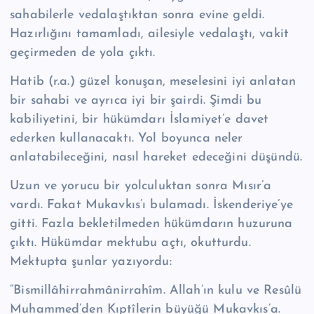
sahabilerle vedalaştıktan sonra evine geldi.
Hazırlığını tamamladı, ailesiyle vedalaştı, vakit
geçirmeden de yo­la çıktı.
Hatib (r.a.) güzel konuşan, meselesini iyi anlatan
bir sahabi ve ayrıca iyi bir şairdi. Şimdi bu
kabiliyetini, bir hükümdarı İslamiyet’e davet
ederken kullana­caktı. Yol boyunca neler
anlatabileceğini, nasıl hareket edeceğini düşündü.
Uzun ve yorucu bir yolculuktan sonra Mısır’a
vardı. Fakat Mukavkıs’ı bula­madı. İs­kenderiye’ye
gitti. Fazla bekletilmeden hükümdarın huzuruna
çıktı. Hükümdar mektubu açtı, okutturdu.
Mektupta şunlar yazıyordu:
“Bismillâhirrahmânirrahîm. Allah’ın kulu ve Resûlü
Muhammed’den Kıptîlerin büyüğü Mukavkıs’a.