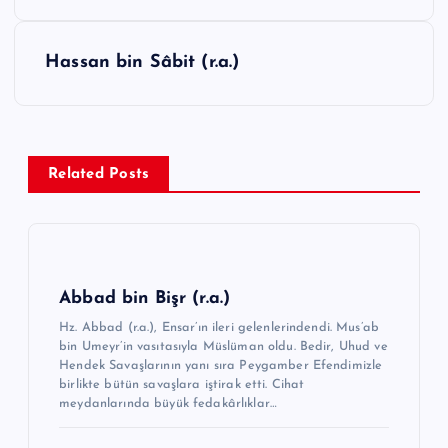
z
ı
Hassan bin Sâbit (r.a.)
g
e
z
Related Posts
i
n
m
e
Abbad bin Bişr (r.a.)
s
Hz. Abbad (r.a.), Ensar’ın ileri gelenlerindendi. Mus’ab
i
bin Umeyr’in vasıtasıyla Müslüman oldu. Bedir, Uhud ve
Hendek Savaşlarının yanı sıra Peygamber Efendimizle
birlikte bütün savaşlara iştirak etti. Cihat
meydanlarında büyük fedakârlıklar…