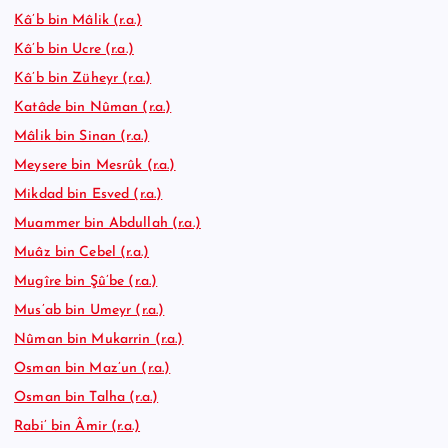
Kâ’b bin Mâlik (r.a.)
Kâ’b bin Ucre (r.a.)
Kâ’b bin Züheyr (r.a.)
Katâde bin Nûman (r.a.)
Mâlik bin Sinan (r.a.)
Meysere bin Mesrûk (r.a.)
Mikdad bin Esved (r.a.)
Muammer bin Abdullah (r.a.)
Muâz bin Cebel (r.a.)
Mugîre bin Şû’be (r.a.)
Mus’ab bin Umeyr (r.a.)
Nûman bin Mukarrin (r.a.)
Osman bin Maz’un (r.a.)
Osman bin Talha (r.a.)
Rabi’ bin Âmir (r.a.)