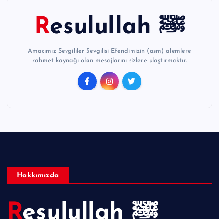
Resulullah ﷺ
Amacımız Sevgililer Sevgilisi Efendimizin (asm) alemlere
rahmet kaynağı olan mesajlarını sizlere ulaştırmaktır.
Hakkımızda
Resulullah ﷺ