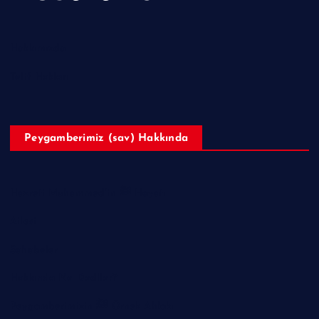
Hakkımızda
Telif Hakları
Peygamberimiz (sav) Hakkında
Hazreti Muhammed’in ﷺ Hayatı
Ailesi
Sahabeler
Hakkında Ne Dediler?
Peygamberimizin ﷺ Örnek Ahlakı