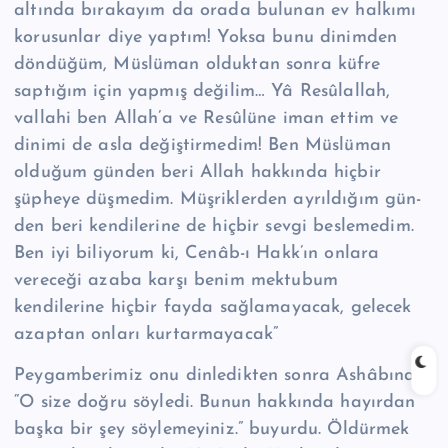
altında bırakayım da orada bulunan ev halkımı
korusunlar diye yaptım! Yoksa bunu dinimden
döndüğüm, Müslüman olduktan sonra küf­re
saptığım için yapmış değilim… Yâ Re­sû­lal­lah,
vallahi ben Allah’a ve Resûlüne iman ettim ve
dinimi de asla değiştirmedim! Ben Müslüman
olduğum günden beri Allah hakkında hiçbir
şüpheye düşmedim. Müşriklerden ayrıldığım gün­
den beri kendilerine de hiçbir sevgi beslemedim.
Ben iyi biliyorum ki, Cenâb-ı Hakk’ın onlara
vereceği azaba karşı benim mektubum
kendilerine hiçbir fayda sağlamayacak, gelecek
azaptan onları kurtarmayacak”
Peygamberimiz onu dinledikten sonra Ashâbına,
“O size doğru söyledi. Bu­nun hakkında hayırdan
başka bir şey söylemeyiniz.” buyurdu. Öldürmek