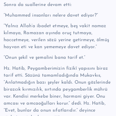
Sonra da suallerine devam etti:
“Muhammed insanları nelere davet ediyor?”
“Yalnız Allah’a ibadet etmeye, beş vakit namaz
kılmaya, Ramazan ayında oruç tutmaya,
haccetmeye, verilen sözü yerine getirmeye, ölmüş
hayvan eti ve kan yememeye davet ediyor.”
“Onun şekil ve şemalini bana tarif et.”
Hz. Hatib, Peygamberimizin fizikî ya­pısını biraz
tarif etti. Sözünü tamamladığında Mukavkıs,
“Anlatmadığın bazı şeyler kaldı. Onun gözlerinde
birazcık kırmızılık, sırtın­da peygamberlik mührü
var. Kendisi merkebe biner, harmani giyer. Onu
amcası ve am­caoğulları korur.” dedi. Hz. Hatib,
“Evet, bunlar da onun sıfatlarıdır.” deyince