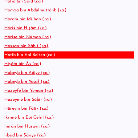
Hâlid bin Sâid (r.a.)
Hamza bin Abdülmuttâlib (r.a.)
Haram bin Milhan (r.a.)
Hâris bin Hişâm (r.a.)
Hârise bin Nûman (r.a.)
Hassan bin Sâbit (r.a.)
Hatib bin Ebî Beltea (r.a.)
Hişâm bin Âs (r.a.)
Hubeyb bin Adiyy (r.a.)
Hubeyb bin Yesaf (r.a.)
Huzeyfe bin Yeman (r.a.)
Huzeyme bin Sâbit (r.a.)
Hüreym bin Fâtik (r.a.)
İkrime bin Ebî Cehil (r.a.)
İmrân bin Husayn (r.a.)
İrbad bin Sâriye (r.a.)