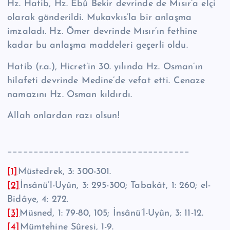
Hz. Hatib, Hz. Ebû Bekir devrinde de Mısır’a elçi
olarak gönderildi. Mukavkıs’la bir anlaşma
imzaladı. Hz. Ömer devrinde Mısır’ın fethine
kadar bu an­laşma maddeleri geçerli oldu.
Hatib (r.a.), Hicret’in 30. yılında Hz. Osman’ın
hilafeti devrinde Medine’de vefat etti. Cenaze
namazını Hz. Osman kıldırdı.
Allah onlardan razı olsun!
___________________________________
[1]
Müstedrek, 3: 300-301.
[2]
İnsânü’l-Uyûn, 3: 295-300; Tabakât, 1: 260; el-
Bidâye, 4: 272.
[3]
Müsned, 1: 79-80, 105; İnsânü’l-Uyûn, 3: 11-12.
[4]
Mümtehine Sûresi, 1-9.