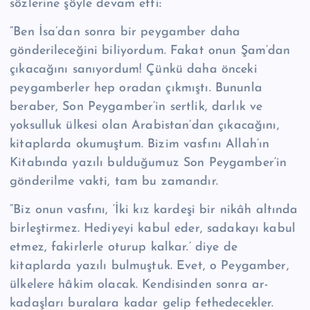
sözlerine şöyle de­vam etti:
“Ben İsa’dan sonra bir peygamber daha
gönderileceğini biliyordum. Fakat onun Şam’dan
çıkacağını sanıyordum! Çünkü daha önceki
peygamberler hep oradan çıkmıştı. Bununla
beraber, Son Peygamber’in sertlik, darlık ve
yoksulluk ülkesi olan Arabistan’dan çıkacağını,
kitaplarda okumuştum. Bizim vasfını Al­lah’ın
Kitabında yazılı bulduğumuz Son Peygamber’in
gönderilme vakti, tam bu zamandır.
“Biz onun vasfını, ‘İki kız kardeşi bir nikâh altında
birleştirmez. Hediyeyi ka­bul eder, sadakayı kabul
etmez, fakirlerle oturup kalkar.’ diye de
kitaplarda yazı­lı bulmuştuk. Evet, o Peygamber,
ülkelere hâkim olacak. Kendisinden sonra ar­
kadaşları buralara kadar gelip fethedecekler.