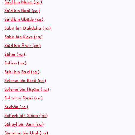
Sa’d bin Muâz (r.a.)
Sa’d bin Rabî (r.a.)
Sa’d bin Ubâde (r.a.)
Sâbit bin Dahdaha (r.a.)
Sâbit bin Kays (r.a,)
Sâid bin Âmir (r.a.)
Sâlim (r.a.)
Sefîne (r.a.)
Sehl bin Sa’d (r.a.)
Seleme bin Ekvâ (r.a.)
Seleme bin Hişâm (r.a.)
Selmân-ı Fârisî (r.a.)
Sevbân (r.a.)
Suheyb bin Sinan (r.a.)
Süheyl bin Amr (r.a.)
Sümâme bin Üsal (r.a.)