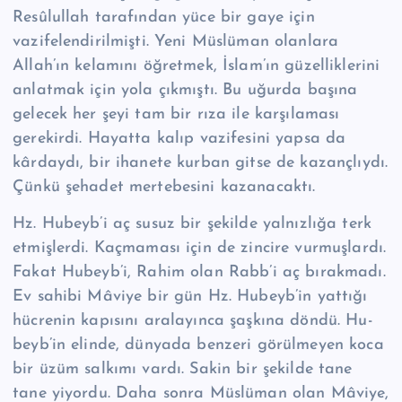
Re­sû­lul­lah tarafından yüce bir gaye için
vazifelendirilmişti. Yeni Müslüman olanlara
Allah’ın kelamını öğretmek, İslam’ın güzellikle­rini
anlatmak için yola çıkmıştı. Bu uğurda başına
gelecek her şeyi tam bir rıza ile karşılaması
gerekirdi. Hayatta kalıp vazifesini yapsa da
kârdaydı, bir ihane­te kurban gitse de kazançlıydı.
Çünkü şehadet mertebesini kazanacaktı.
Hz. Hubeyb’i aç susuz bir şekilde yalnızlığa terk
etmişlerdi. Kaçmaması için de zin­cire vurmuşlardı.
Fakat Hubeyb’i, Rahim olan Rabb’i aç bırakmadı.
Ev sa­hibi Mâvi­ye bir gün Hz. Hubeyb’in yattığı
hücrenin kapısını aralayınca şaşkına döndü. Hu­
beyb’in elinde, dünyada benzeri görülmeyen koca
bir üzüm salkımı vardı. Sakin bir şekilde tane
tane yiyordu. Daha sonra Müslüman olan Mâviye,