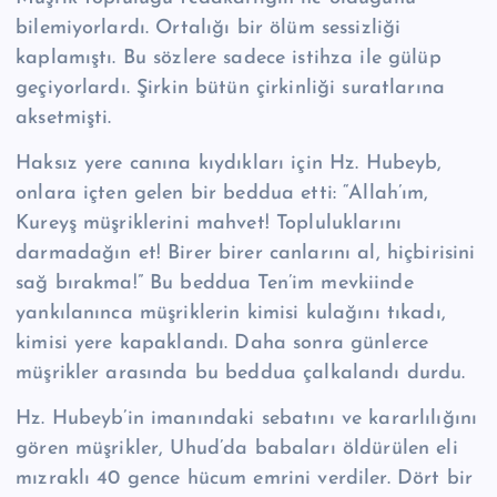
bilemiyorlardı. Ortalığı bir ölüm sessizliği
kaplamıştı. Bu sözlere sadece istihza ile gülüp
geçiyorlardı. Şirkin bü­tün çirkinliği suratlarına
aksetmişti.
Haksız yere canına kıydıkları için Hz. Hubeyb,
onlara içten gelen bir beddua etti: “Allah’ım,
Kureyş müşriklerini mahvet! Topluluklarını
darmadağın et! Bi­rer birer canlarını al, hiçbirisini
sağ bırakma!” Bu beddua Ten’im mevkiinde
yankılanınca müşriklerin kimisi kulağını tıkadı,
kimisi yere kapaklandı. Daha sonra günlerce
müşrikler arasında bu beddua çalkalandı durdu.
Hz. Hubeyb’in imanındaki sebatını ve kararlılığını
gören müşrikler, Uhud’da babaları öldürülen eli
mızraklı 40 gence hücum emrini verdiler. Dört bir