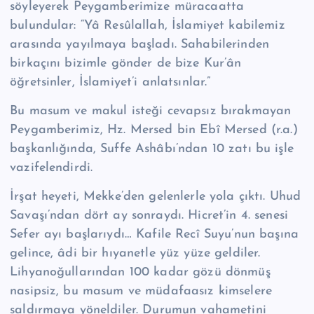
söyleyerek Peygamberimize müracaatta
bulundular: “Yâ Re­sû­lal­lah, İslamiyet kabilemiz
arasında yayılmaya başladı. Sahabilerinden
birkaçını bizimle gönder de bize Kur’ân
öğretsinler, İslamiyet’i anlatsınlar.”
Bu masum ve makul isteği cevapsız bırakmayan
Peygamberimiz, Hz. Mersed bin Ebî Mersed (r.a.)
başkanlığında, Suffe Ashâbı’ndan 10 zatı bu işle
vazife­lendirdi.
İrşat heyeti, Mekke’den gelenlerle yola çıktı. Uhud
Savaşı’ndan dört ay son­raydı. Hic­ret’in 4. senesi
Sefer ayı başlarıydı… Kafile Recî Suyu’nun başına
gelin­ce, âdi bir hı­yanetle yüz yüze geldiler.
Lihyanoğullarından 100 kadar gözü dön­müş
nasipsiz, bu masum ve müdafaasız kimselere
saldırmaya yöneldiler. Duru­mun vahametini