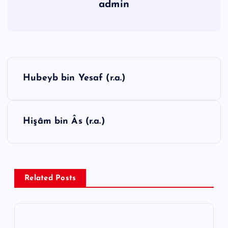
admin
Y
Hubeyb bin Yesaf (r.a.)
a
z
ı
Hişâm bin Âs (r.a.)
g
e
z
Related Posts
i
n
m