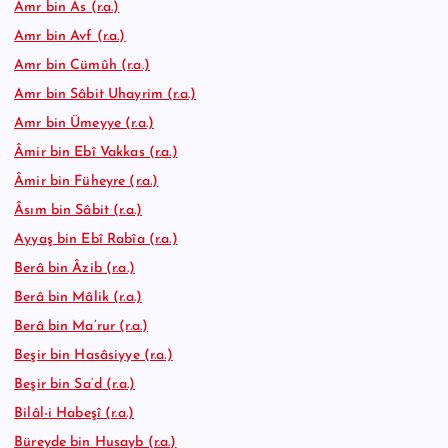
Amr bin Âs (r.a.)
Amr bin Avf (r.a.)
Amr bin Cümûh (r.a.)
Amr bin Sâbit Uhayrim (r.a.)
Amr bin Ümeyye (r.a.)
Âmir bin Ebî Vakkas (r.a.)
Âmir bin Füheyre (r.a.)
Âsım bin Sâbit (r.a.)
Ayyaş bin Ebî Rabîa (r.a.)
Berâ bin Âzib (r.a.)
Berâ bin Mâlik (r.a.)
Berâ bin Ma’rur (r.a.)
Beşir bin Hasâsiyye (r.a.)
Beşir bin Sa’d (r.a.)
Bilâl-i Habeşî (r.a.)
Büreyde bin Husayb (r.a.)