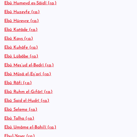
Ebû Humeyd es-Sâidî (r.a.)
Ebû Huzeyfe (r.a.)
Ebû Hüreyre (r.a.)
Ebû Katâde (r.a.)
Ebû Kays (r.a.)
Ebû Kuhâfe (r.a.)
Ebû Lübâbe (r.a.)
Ebû Mes’ud el-Bedrî (r.a.)
Ebû Mûsâ el-Eş’arî (r.a.)
Ebû Râfi (r.a.)
Ebû Ruhm el-Gıfârî (r.a.)
Ebû Said el-Hudrî (r.a.)
Ebû Seleme (r.a.)
Ebû Talha (r.a.)
Ebû Umâme el-Bahilî (r.a.)
Ebul-Yeser (r.a.)