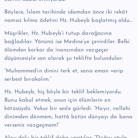
Böylece, İslam tarihinde idamdan önce iki rekât
namaz kılma âdetini Hz. Hu­beyb başlatmış oldu…
Müşrikler, Hz. Hubeyb’i tutup darağacına
bağladılar. Yönünü ise Medine’ye çevirdiler. Belki
ölümden korkar da inancından vazgeçer
düşüncesiyle son ola­rak şu teklifte bulundular:
“Muhammed’in dinini terk et, sana eman verip
serbest bırakalım.”
Hz. Hubeyb, hiç böyle bir teklif beklemiyordu.
Bunu kabul etmek, onun için ölümlerin en
kötüsüydü. Vakur bir sesle gürledi: “Hayır, vallahi
dinimden dön­mem, hattâ bütün dünyayı da bana
verseniz vazgeçmem!”
Alay dolu bir teklif daha yaptılar: “Doğru söyle,