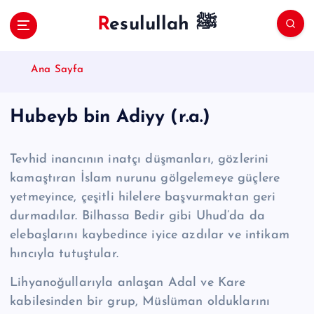
S
Resulullah ﷺ
k
i
p
Ana Sayfa
t
o
c
Hubeyb bin Adiyy (r.a.)
o
n
t
Tevhid inancının inatçı düşmanları, gözlerini
e
kamaştıran İslam nurunu gölgele­meye güçlere
n
yetmeyince, çeşitli hilelere başvurmaktan geri
t
durmadılar. Bil­hassa Bedir gibi Uhud’da da
elebaşlarını kaybedince iyice azdılar ve intikam
hıncıyla tutuştular.
Lihyanoğullarıyla anlaşan Adal ve Kare
kabilesinden bir grup, Müslüman olduklarını