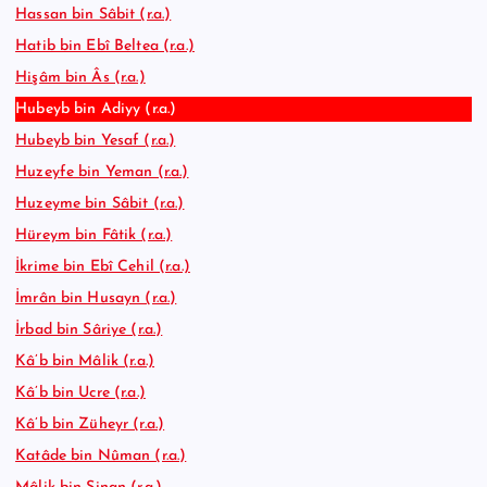
Hassan bin Sâbit (r.a.)
Hatib bin Ebî Beltea (r.a.)
Hişâm bin Âs (r.a.)
Hubeyb bin Adiyy (r.a.)
Hubeyb bin Yesaf (r.a.)
Huzeyfe bin Yeman (r.a.)
Huzeyme bin Sâbit (r.a.)
Hüreym bin Fâtik (r.a.)
İkrime bin Ebî Cehil (r.a.)
İmrân bin Husayn (r.a.)
İrbad bin Sâriye (r.a.)
Kâ’b bin Mâlik (r.a.)
Kâ’b bin Ucre (r.a.)
Kâ’b bin Züheyr (r.a.)
Katâde bin Nûman (r.a.)