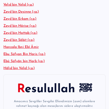
Velid bin Velid (r.a.)
Zeyd bin Desinne (r.a.)
Zeyd bin Erkam (r.a.)
Zeyd bin Hârise (r.a.)
Zeyd bin Hattab (r.a.)
Zeyd bin Sâbit (r.a.)
Hanzala Ibni Ebî Âmir
Ebu Süfyan Bin Haris (r.a.)
Ebû Süfyân bin Harb (r.a.)
Hâlid bin Velid (r.a.)
Resulullah ﷺ
Amacımız Sevgililer Sevgilisi Efendimizin (asm) alemlere
rahmet kaynağı olan mesajlarını sizlere ulaştırmaktır.