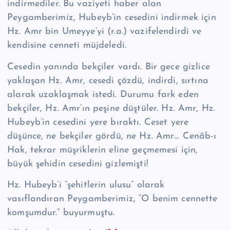
indirmediler. Bu vaziyeti haber alan
Peygamberimiz, Hubeyb’in cesedini indir­mek için
Hz. Amr bin Umeyye’yi (r.a.) vazifelendirdi ve
kendisine cenneti müjdeledi.
Cesedin yanında bekçiler vardı. Bir gece gizlice
yaklaşan Hz. Amr, cesedi çözdü, indirdi, sırtına
alarak uzaklaşmak istedi. Durumu fark eden
bekçiler, Hz. Amr’ın peşine düştüler. Hz. Amr, Hz.
Hubeyb’in cesedini yere bıraktı. Ceset ye­re
düşünce, ne bekçiler gördü, ne Hz. Amr… Cenâb-ı
Hak, tekrar müşriklerin eli­ne geçmemesi için,
büyük şehidin cesedini gizlemişti!
Hz. Hubeyb’i “şehitlerin ulusu” olarak
vasıflandıran Peygamberimiz, “O be­nim cennette
komşumdur.” buyurmuştu.