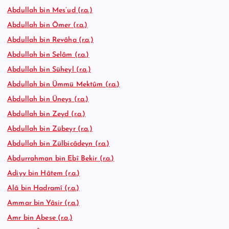
Abdullah bin Mes’ud (r.a.)
Abdullah bin Ömer (r.a.)
Abdullah bin Revâha (r.a.)
Abdullah bin Selâm (r.a.)
Abdullah bin Süheyl (r.a.)
Abdullah bin Ümmü Mektûm (r.a.)
Abdullah bin Üneys (r.a.)
Abdullah bin Zeyd (r.a.)
Abdullah bin Zübeyr (r.a.)
Abdullah bin Zülbicâdeyn (r.a.)
Abdurrahman bin Ebî Bekir (r.a.)
Adiyy bin Hâtem (r.a.)
Alâ bin Hadramî (r.a.)
Ammar bin Yâsir (r.a.)
Amr bin Abese (r.a.)