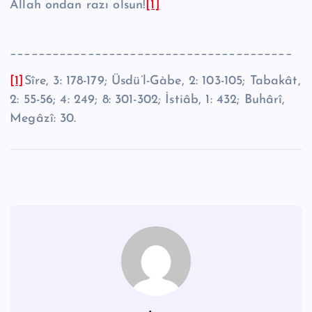
Allah ondan razı olsun!
[1]
________________________________________
[1]
Sîre, 3: 178-179; Üsdü’l-Gàbe, 2: 103-105; Tabakât,
2: 55-56; 4: 249; 8: 301-302; İstiâb, 1: 432; Buhârî,
Megâzî: 30.