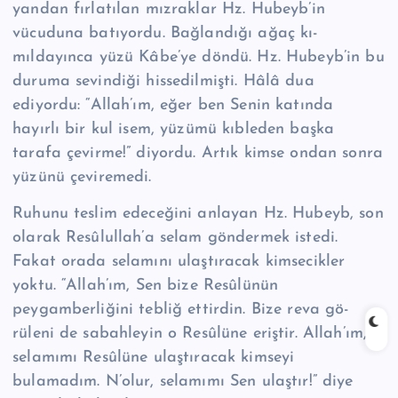
yan­dan fırlatılan mızraklar Hz. Hubeyb’in
vücuduna batıyordu. Bağlandığı ağaç kı­
mıldayınca yüzü Kâbe’ye döndü. Hz. Hubeyb’in bu
duruma sevindiği hissedil­mişti. Hâlâ dua
ediyordu: “Allah’ım, eğer ben Senin katında
hayırlı bir kul isem, yüzümü kıbleden başka
tarafa çevirme!” diyordu. Artık kimse ondan sonra
yü­zünü çeviremedi.
Ruhunu teslim edeceğini anlayan Hz. Hubeyb, son
olarak Re­sû­lul­lah’a selam göndermek istedi.
Fakat orada selamını ulaştıracak kimsecikler
yoktu. “Allah’ım, Sen bize Resûlünün
peygamberliğini tebliğ ettirdin. Bize reva gö­
rüleni de sabahleyin o Resûlüne eriştir. Allah’ım,
selamımı Resûlüne ulaştıra­cak kimseyi
bulamadım. N’olur, selamımı Sen ulaştır!” diye