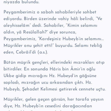
niyazda bulun­du.
Peygamberimiz o sabah sahabileriyle sohbet
ediyordu. Birden üzerinde va­hiy hâli belirdi, “Ve
aleyhisselâm” dedi. Sahabiler, “Kimin selamını
aldın, yâ Re­sû­lal­lah?” diye sorunca,
Peygamberimiz, “Kardeşiniz Hubeyb’in selamını…
Müşrikler onu şehit etti!” buyurdu. Selamı tebliğ
eden, Cebrâil’di (a.s.).
Bütün müşrik gençleri, ellerindeki mızrakları atıp
bitirdiler. En sonunda Hâris bin Âmir’in oğlu
Ukbe gidip mızrağını Hz. Hubeyd’in göğsüne
sapladı, mızra­ğın ucu arkasından çıktı. Hz.
Hubeyb, Şehadet Kelimesi getirerek cennete uç­tu.
Müşrikler, gelen geçen görsün, her tarafa yaysın
diye, Hz. Hubeyb’in cesedini darağacından