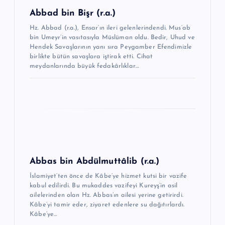
e
Abbad bin Bişr (r.a.)
s
Hz. Abbad (r.a.), Ensar’ın ileri gelenlerindendi. Mus’ab
i
bin Umeyr’in vasıtasıyla Müslüman oldu. Bedir, Uhud ve
Hendek Savaşlarının yanı sıra Peygamber Efendimizle
birlikte bütün savaşlara iştirak etti. Cihat
meydanlarında büyük fedakârlıklar…
Abbas bin Abdülmuttâlib (r.a.)
İslamiyet’ten önce de Kâbe’ye hizmet kutsi bir vazife
kabul edilirdi. Bu mukad­des vazifeyi Kureyş’in asil
ailelerinden olan Hz. Abbas’ın ailesi yerine getirirdi.
Kâbe’yi tamir eder, ziyaret edenlere su dağıtırlardı.
Kâbe’ye…