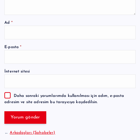
Ad
*
A
E-posta
*
l
t
e
İnternet sitesi
r
n
a
Daha sonraki yorumlarımda kullanılması için adım, e-posta
t
adresim ve site adresim bu tarayıcıya kaydedilsin.
i
v
e
:
←
Arkadaşları (Sahabeler)