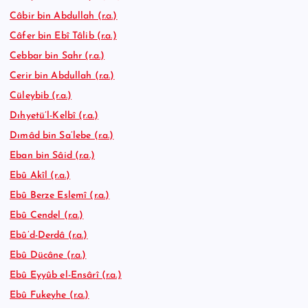
Câbir bin Abdullah (r.a.)
Câfer bin Ebî Tâlib (r.a.)
Cebbar bin Sahr (r.a.)
Cerir bin Abdullah (r.a.)
Cüleybib (r.a.)
Dıhyetü’l-Kelbî (r.a.)
Dımâd bin Sa’lebe (r.a.)
Eban bin Sâid (r.a.)
Ebû Akîl (r.a.)
Ebû Berze Eslemî (r.a.)
Ebû Cendel (r.a.)
Ebû’d-Derdâ (r.a.)
Ebû Dücâne (r.a.)
Ebû Eyyûb el-Ensârî (r.a.)
Ebû Fukeyhe (r.a.)