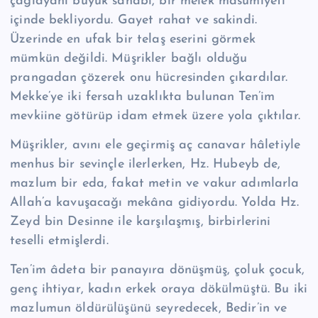
çağla­yanı büyük sahabi, bir melek masumiyeti
içinde bekliyordu. Gayet rahat ve sa­kindi.
Üzerinde en ufak bir te­laş eserini görmek
mümkün değildi. Müşrikler bağlı olduğu
prangadan çözerek onu hüc­resinden çıkardılar.
Mekke’ye iki fer­sah uzaklıkta bulunan Ten’im
mevkiine götürüp idam etmek üzere yola çıktı­lar.
Müşrikler, avını ele geçirmiş aç canavar hâletiyle
menhus bir sevinçle ilerler­ken, Hz. Hubeyb de,
mazlum bir eda, fakat metin ve vakur adımlarla
Allah’a ka­vuşacağı mekâna gidiyordu. Yolda Hz.
Zeyd bin Desinne ile karşılaşmış, birbir­lerini
teselli etmişlerdi.
Ten’im âdeta bir panayıra dönüşmüş, çoluk çocuk,
genç ihtiyar, kadın erkek oraya dö­külmüştü. Bu iki
mazlumun öldürülüşünü seyredecek, Bedir’in ve