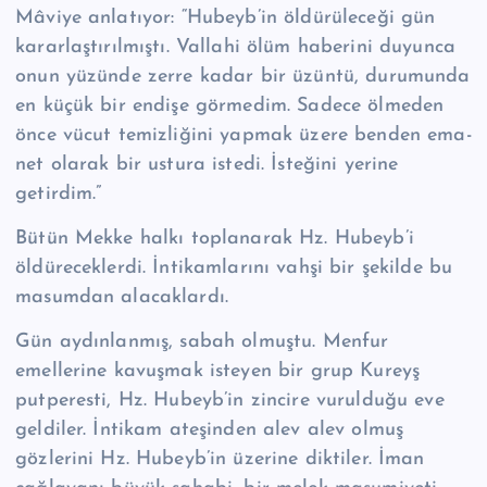
Mâviye anlatıyor: “Hubeyb’in öldürüleceği gün
kararlaştırılmıştı. Vallahi ölüm haberini du­yunca
onun yüzünde zerre kadar bir üzüntü, durumunda
en küçük bir endişe görmedim. Sadece ölmeden
önce vücut temizliğini yapmak üzere benden ema­
net olarak bir ustura istedi. İsteğini yerine
getirdim.”
Bütün Mekke halkı toplanarak Hz. Hubeyb’i
öldüreceklerdi. İntikamlarını vahşi bir şekilde bu
masumdan alacaklardı.
Gün aydınlanmış, sabah olmuştu. Menfur
emellerine kavuşmak isteyen bir grup Ku­reyş
putperesti, Hz. Hubeyb’in zincire vurulduğu eve
geldiler. İntikam ateşinden alev alev olmuş
gözlerini Hz. Hubeyb’in üzerine diktiler. İman