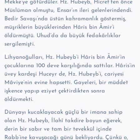
Mekke’ye götürdüler. Hz. Hubeyb, Hicret’ten önce
Müslüman olmuştu, Ensar’ın ileri gelenlerindendi.
Bedir Savaşı’nda üstün kah­ramanlık göstermiş,
müşriklerin büyüklerinden Hâris bin Âmir’i
öldürmüştü. Uhud’da da büyük fedakârlıklar
sergilemişti.
Lihyanoğulları, Hz. Hubeyb’i Hâris bin Âmir’in
çocuklarına 100 deve karşılı­ğında sattılar. Hâris’in
üvey kardeşi Huceyr de, Hz. Hubeyb’i, cariyesi
Mâviye’nin evine hapsetti. Gayeleri, bir müddet
işkence yapıp eziyet çektirdikten sonra
öldürmekti.
Dünyayı kucaklayacak güçlü bir imana sahip
olan Hz. Hubeyb, İlahî takdire boyun eğerek,
derin bir sabır ve tam bir tevekkül içinde
Rabb’ine kavuşacağı gü­nü bekliyordu. Çünkü o,