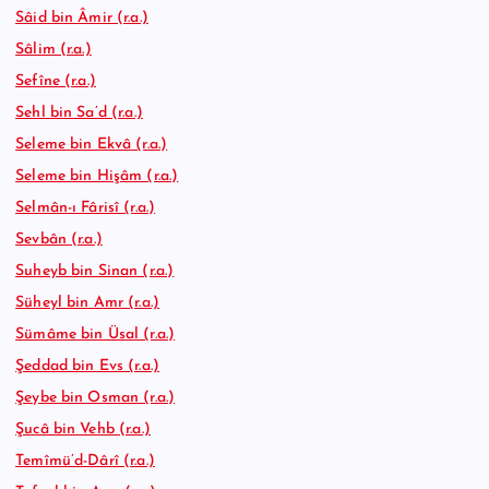
Sâid bin Âmir (r.a.)
Sâlim (r.a.)
Sefîne (r.a.)
Sehl bin Sa’d (r.a.)
Seleme bin Ekvâ (r.a.)
Seleme bin Hişâm (r.a.)
Selmân-ı Fârisî (r.a.)
Sevbân (r.a.)
Suheyb bin Sinan (r.a.)
Süheyl bin Amr (r.a.)
Sümâme bin Üsal (r.a.)
Şeddad bin Evs (r.a.)
Şeybe bin Osman (r.a.)
Şucâ bin Vehb (r.a.)
Temîmü’d-Dârî (r.a.)