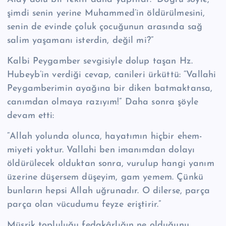
şimdi senin yerine Muhammed’in öldürülmesini,
senin de evinde çoluk çocuğunun arasında sağ
salim ya­şamanı isterdin, değil mi?”
Kalbi Peygamber sevgisiyle dolup taşan Hz.
Hubeyb’in verdiği cevap, canile­ri ürküttü: “Vallahi
Peygamberimin ayağına bir diken batmaktansa,
canımdan olmaya razıyım!” Daha sonra şöyle
devam etti:
“Allah yolunda olunca, hayatımın hiçbir ehem­
miyeti yoktur. Vallahi ben imanımdan dolayı
öldürülecek olduktan sonra, vu­rulup hangi yanım
üzerine düşersem düşeyim, gam yemem. Çünkü
bunların hepsi Allah uğrunadır. O dilerse, parça
parça olan vücudumu feyze eriştirir.”
Müşrik topluluğu fedakârlığın ne olduğunu