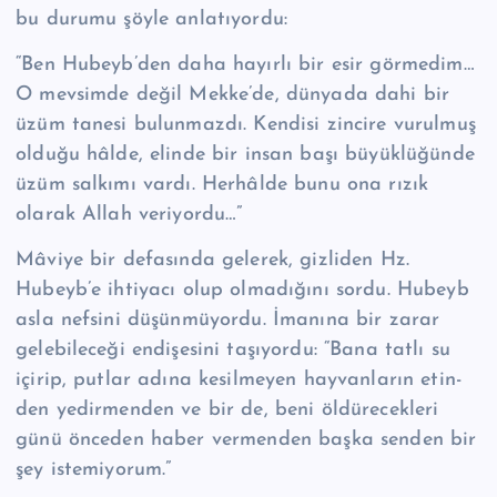
bu durumu şöyle anlatıyordu:
“Ben Hubeyb’den daha hayırlı bir esir görmedim…
O mevsimde değil Mek­ke’de, dünyada dahi bir
üzüm tanesi bulunmazdı. Kendisi zincire vurulmuş
ol­duğu hâlde, elinde bir insan başı büyüklüğünde
üzüm salkımı vardı. Herhâlde bunu ona rızık
olarak Allah veriyordu…”
Mâviye bir defasında gelerek, gizliden Hz.
Hubeyb’e ihtiyacı olup olmadığını sordu. Hubeyb
asla nefsini düşünmüyordu. İmanına bir zarar
gelebileceği endi­şesini taşıyordu: “Bana tatlı su
içirip, putlar adına kesilmeyen hayvanların etin­
den yedirmenden ve bir de, beni öldürecekleri
günü önceden haber vermenden başka senden bir
şey istemiyorum.”