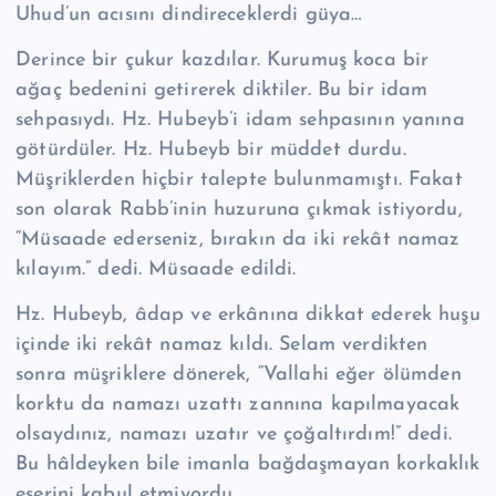
Uhud’un acısını din­direceklerdi güya…
Derince bir çukur kazdılar. Kurumuş koca bir
ağaç bedenini getirerek dikti­ler. Bu bir idam
sehpasıydı. Hz. Hubeyb’i idam sehpasının yanına
götürdüler. Hz. Hubeyb bir müddet durdu.
Müşriklerden hiçbir talepte bulunmamıştı. Fa­kat
son olarak Rabb’inin huzuruna çıkmak istiyordu,
“Müsaade ederseniz, bıra­kın da iki rekât namaz
kılayım.” dedi. Müsaade edildi.
Hz. Hubeyb, âdap ve erkânına dikkat ederek huşu
içinde iki rekât namaz kıldı. Selam verdikten
sonra müşriklere dönerek, “Vallahi eğer ölümden
korktu da namazı uzattı zannına kapılmayacak
olsaydınız, namazı uzatır ve çoğaltırdım!” dedi.
Bu hâldeyken bile imanla bağdaşmayan korkaklık
eserini kabul etmiyor­du.