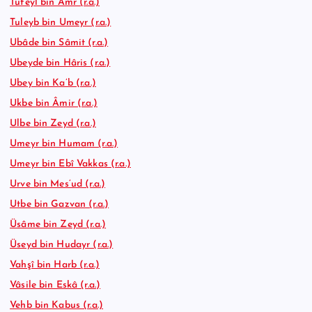
Tufeyl bin Amr (r.a.)
Tuleyb bin Umeyr (r.a.)
Ubâde bin Sâmit (r.a.)
Ubeyde bin Hâris (r.a.)
Ubey bin Ka’b (r.a.)
Ukbe bin Âmir (r.a.)
Ulbe bin Zeyd (r.a.)
Umeyr bin Humam (r.a.)
Umeyr bin Ebî Vakkas (r.a.)
Urve bin Mes’ud (r.a.)
Utbe bin Gazvan (r.a.)
Üsâme bin Zeyd (r.a.)
Üseyd bin Hudayr (r.a.)
Vahşî bin Harb (r.a.)
Vâsile bin Eskâ (r.a.)
Vehb bin Kabus (r.a.)