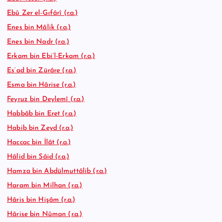
Ebû Zer el-Gıfârî (r.a.)
Enes bin Mâlik (r.a.)
Enes bin Nadr (r.a.)
Erkam bin Ebi’l-Erkam (r.a.)
Es’ad bin Zürâre (r.a.)
Esma bin Hârise (r.a.)
Feyruz bin Deylemî (r.a.)
Habbâb bin Eret (r.a.)
Habib bin Zeyd (r.a.)
Haccac bin İlât (r.a.)
Hâlid bin Sâid (r.a.)
Hamza bin Abdülmuttâlib (r.a.)
Haram bin Milhan (r.a.)
Hâris bin Hişâm (r.a.)
Hârise bin Nûman (r.a.)