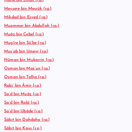
Mâlik bin Sinan (r.a.)
Meysere bin Mesrûk (r.a.)
Mikdad bin Esved (r.a.)
Muammer bin Abdullah (r.a.)
Muâz bin Cebel (r.a.)
Mugîre bin Şû’be (r.a.)
Mus’ab bin Umeyr (r.a.)
Nûman bin Mukarrin (r.a.)
Osman bin Maz’un (r.a.)
Osman bin Talha (r.a.)
Rabi’ bin Âmir (r.a.)
Sa’d bin Muâz (r.a.)
Sa’d bin Rabî (r.a.)
Sa’d bin Ubâde (r.a.)
Sâbit bin Dahdaha (r.a.)
Sâbit bin Kays (r.a,)