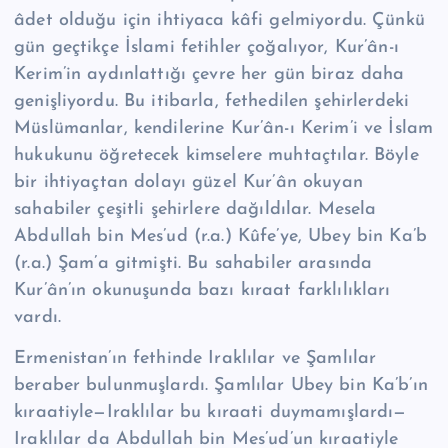
âdet olduğu için ihtiyaca kâfi gelmiyordu. Çünkü
gün geçtikçe İslami fetihler çoğalıyor, Kur’ân-ı
Kerim’in aydınlattığı çevre her gün biraz daha
genişliyordu. Bu itibarla, fethedilen şehir­lerdeki
Müslümanlar, kendilerine Kur’ân-ı Kerim’i ve İslam
hukukunu öğrete­cek kimselere muhtaçtılar. Böyle
bir ihtiyaçtan dolayı güzel Kur’ân okuyan
sahabiler çeşitli şehirlere dağıldılar. Mesela
Abdullah bin Mes’ud (r.a.) Kûfe’ye, Ubey bin Ka’b
(r.a.) Şam’a gitmişti. Bu sahabiler arasında
Kur’ân’ın okunuşun­da bazı kıraat farklılıkları
vardı.
Ermenistan’ın fethinde Iraklılar ve Şamlılar
beraber bulunmuşlardı. Şamlılar Ubey bin Ka’b’ın
kıraatiyle—Iraklılar bu kıraati duymamışlardı—
Iraklılar da Ab­dullah bin Mes’ud’un kıraatiyle