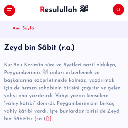
S
Resulullah ﷺ
k
i
p
Ana Sayfa
t
o
c
Zeyd bin Sâbit (r.a.)
o
n
t
Kur’ân-ı Kerim’in sûre ve âyetleri nazil oldukça,
e
Peygamberimiz ﷺ onları ezberlemek ve
n
başkalarına ezberletmekle kalmaz, yazdırmak
t
için de hemen sahabinin birisini çağırtır ve gelen
vahyi ona yazdırırdı. Vahyi yazan kimselere
“vahiy kâtibi” denirdi. Peygamberimizin birkaç
vahiy kâtibi vardı. İşte bunlar­dan birisi de Zeyd
bin Sâbit’tir (r.a.).
[1]