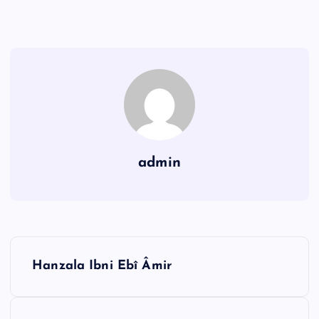
admin
Y
Hanzala Ibni Ebî Âmir
a
z
ı