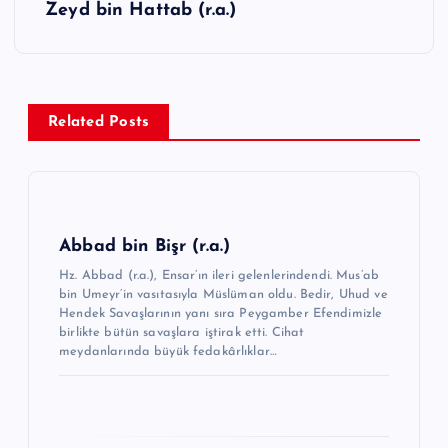
Zeyd bin Hattab (r.a.)
g
e
z
Related Posts
i
n
m
e
Abbad bin Bişr (r.a.)
s
Hz. Abbad (r.a.), Ensar’ın ileri gelenlerindendi. Mus’ab
i
bin Umeyr’in vasıtasıyla Müslüman oldu. Bedir, Uhud ve
Hendek Savaşlarının yanı sıra Peygamber Efendimizle
birlikte bütün savaşlara iştirak etti. Cihat
meydanlarında büyük fedakârlıklar…