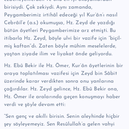
birisiydi. Çok zekiydi. Aynı zamanda,
Peygamberimiz irtihâl edeceği yıl Kur’ân’ı nasıl
Cebrâil’e (a.s.) okumuşsa, Hz. Zeyd de yazdığı
bütün âyetleri Pey­gamberimize arz etmişti. Bu
itibarla Hz. Zeyd, böyle ulvi bir vazife için “biçil­
miş kaftan”dı. Zaten böyle mühim meselelerde,
yaştan ziyade ilim ve liyakat önde geliyordu.
Hz. Ebû Bekir ile Hz. Ömer, Kur’ân âyetlerinin bir
araya toplatılması vazifesi için Zeyd bin Sâbit
üzerinde karar verdikten sonra onu yanlarına
çağırdılar. Hz. Zeyd gelince, Hz. Ebû Bekir ona,
Hz. Ömer ile aralarında geçen konuşmayı ha­ber
verdi ve şöyle devam etti:
“Sen genç ve akıllı birisin. Senin aleyhinde hiçbir
şey söyleyemeyiz. Sen Re­sû­lul­lah’a gelen vahyi