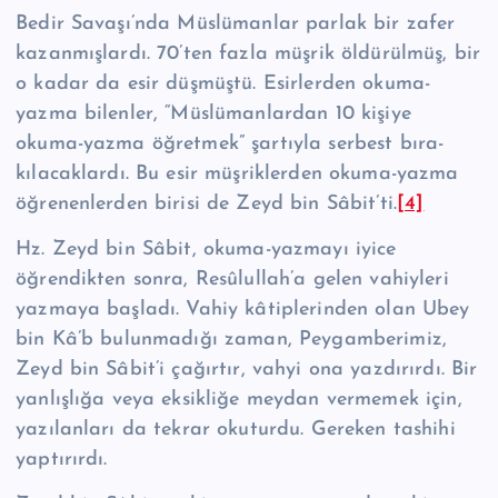
Bedir Savaşı’nda Müslümanlar parlak bir zafer
kazanmışlardı. 70’ten faz­la müşrik öldürülmüş, bir
o kadar da esir düşmüştü. Esirlerden okuma-
yazma bi­lenler, “Müslümanlardan 10 kişiye
okuma-yazma öğretmek” şartıyla serbest bıra­
kılacaklardı. Bu esir müşriklerden okuma-yazma
öğrenenlerden birisi de Zeyd bin Sâbit’ti.
[4]
Hz. Zeyd bin Sâbit, okuma-yazmayı iyice
öğrendikten sonra, Re­sû­lul­lah’a ge­len vahiyleri
yazmaya başladı. Vahiy kâtiplerinden olan Ubey
bin Kâ’b bulun­madığı zaman, Peygamberimiz,
Zeyd bin Sâbit’i çağırtır, vahyi ona yazdırırdı. Bir
yanlışlığa veya eksikliğe meydan vermemek için,
yazılanları da tekrar oku­turdu. Gereken tashihi
yaptırırdı.