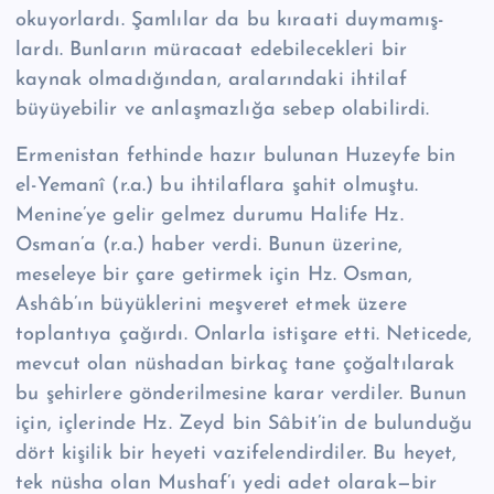
okuyorlardı. Şamlılar da bu kıraati duymamış­
lardı. Bunların müracaat edebilecekleri bir
kaynak olmadığından, aralarındaki ihtilaf
büyüyebilir ve anlaşmazlığa sebep olabilirdi.
Ermenistan fethinde hazır bulunan Huzeyfe bin
el-Yemanî (r.a.) bu ihtilafla­ra şahit olmuştu.
Menine’ye gelir gelmez durumu Halife Hz.
Osman’a (r.a.) ha­ber verdi. Bunun üzerine,
meseleye bir çare getirmek için Hz. Osman,
Ashâb’ın büyüklerini meşveret etmek üzere
toplantıya çağırdı. Onlarla istişare etti. Neti­cede,
mevcut olan nüshadan birkaç tane çoğaltılarak
bu şehirlere gönderilmesi­ne karar verdiler. Bunun
için, içlerinde Hz. Zeyd bin Sâbit’in de bulunduğu
dört kişilik bir heyeti vazifelendirdiler. Bu heyet,
tek nüsha olan Mushaf’ı yedi adet olarak—bir