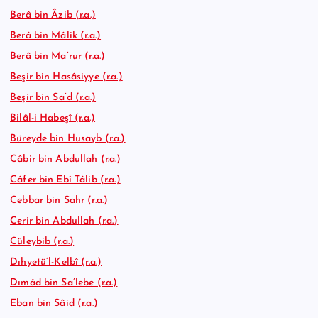
Berâ bin Âzib (r.a.)
Berâ bin Mâlik (r.a.)
Berâ bin Ma’rur (r.a.)
Beşir bin Hasâsiyye (r.a.)
Beşir bin Sa’d (r.a.)
Bilâl-i Habeşî (r.a.)
Büreyde bin Husayb (r.a.)
Câbir bin Abdullah (r.a.)
Câfer bin Ebî Tâlib (r.a.)
Cebbar bin Sahr (r.a.)
Cerir bin Abdullah (r.a.)
Cüleybib (r.a.)
Dıhyetü’l-Kelbî (r.a.)
Dımâd bin Sa’lebe (r.a.)
Eban bin Sâid (r.a.)