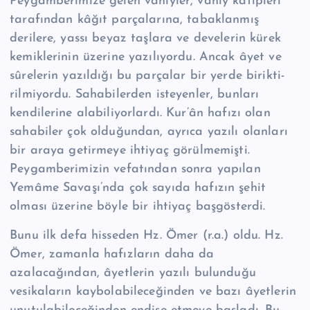
Peygamberimize gelen vahiyler, vahiy kâtipleri
tarafından kâğıt parçalarına, tabaklanmış
derilere, yassı beyaz taşlara ve develerin kürek
kemiklerinin üzeri­ne yazılıyordu. Ancak âyet ve
sûrelerin yazıldığı bu parçalar bir yerde birikti­
rilmiyordu. Sahabiler­den isteyenler, bunları
kendilerine alabiliyorlardı. Kur’ân hafızı olan
sahabiler çok olduğundan, ayrıca yazılı olanları
bir araya getirmeye ihtiyaç görülmemişti.
Peygamberimizin vefatından sonra yapılan
Yemâme Savaşı’nda çok sayıda hafızın şehit
olması üzerine böyle bir ihtiyaç başgösterdi.
Bunu ilk defa hisseden Hz. Ömer (r.a.) oldu. Hz.
Ömer, zamanla hafızların daha da
azalacağından, âyetlerin yazılı bulunduğu
vesikaların kaybolabileceğinden ve bazı âyetlerin