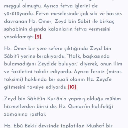
meşgul olmuştu. Ayrıca fetva işlerini de
yürütüyordu. Fetva meselesinde çok sıkı ve hassas
davranan Hz. Ömer, Zeyd bin Sâbit ile birkaç
sahabinin dışında kalanların fetva vermesini
yasaklamış­tı.
[9]
Hz. Ömer bir yere sefere çıktığında Zeyd bin
Sâbit’i yerine bırakıyordu. “Halk, başkasında
bulamadığını Zeyd’de buluyor.” diyerek, onun ilim
ve fazile­tini takdir ediyordu. Ayrıca feraiz (miras
taksimi) hakkında bir suali olanın Hz. Zeyd’e
gitmesini tavsiye ediyordu.
[10]
Zeyd bin Sâbit’in Kur’ân’a yapmış olduğu mühim
hizmetlerden birisi de, Hz. Osman’ın halifeliği
zamanına rastlar.
Hz. Ebû Bekir devrinde toplatılan Mushaf bir