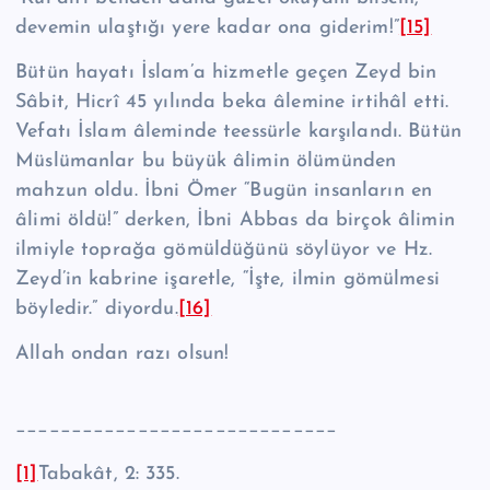
devemin ulaştığı yere kadar ona giderim!”
[15]
Bütün hayatı İslam’a hizmetle geçen Zeyd bin
Sâbit, Hicrî 45 yılında beka âle­mine irtihâl etti.
Vefatı İslam âleminde teessürle karşılandı. Bütün
Müslüman­lar bu büyük âlimin ölümünden
mahzun oldu. İbni Ömer “Bugün insanların en
âlimi öldü!” derken, İbni Abbas da birçok âlimin
ilmiyle toprağa gömüldüğünü söylüyor ve Hz.
Zeyd’in kabrine işaretle, “İşte, ilmin gömülmesi
böyledir.” di­yordu.
[16]
Allah ondan razı olsun!
_____________________________
[1]
Tabakât, 2: 335.