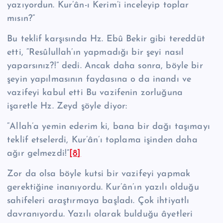
yazıyordun. Kur’ân-ı Kerim’i inceleyip toplar
mısın?”
Bu teklif karşısında Hz. Ebû Bekir gibi tereddüt
etti, “Re­sû­lul­lah’ın yapmadığı bir şeyi nasıl
yaparsınız?!” dedi. Ancak daha sonra, böyle bir
şeyin yapılmasının faydasına o da inandı ve
vazifeyi kabul etti Bu vazifenin zorluğuna
işaretle Hz. Zeyd şöyle diyor:
“Allah’a yemin ederim ki, bana bir dağı taşımayı
teklif etseler­di, Kur’ân’ı toplama işinden daha
ağır gelmezdi!”
[8]
Zor da olsa böyle kutsi bir vazifeyi yapmak
gerektiğine inanıyordu. Kur’ân’ın yazılı olduğu
sahifeleri araştırmaya başladı. Çok ihtiyatlı
davranıyordu. Yazılı olarak bulduğu âyetleri