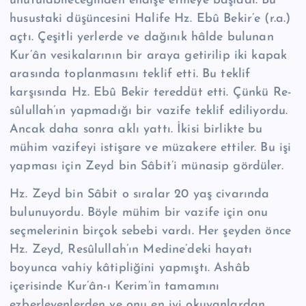
unutulabileceğinden endişe etmeye başladı. Bu
husus­taki düşüncesini Halife Hz. Ebû Bekir’e (r.a.)
açtı. Çeşitli yerlerde ve dağınık hâlde bulunan
Kur’ân vesikalarının bir araya getirilip iki kapak
arasında toplan­masını teklif etti. Bu teklif
karşısında Hz. Ebû Bekir tereddüt etti. Çünkü Re­
sû­lul­lah’ın yapmadığı bir vazife teklif ediliyordu.
Ancak daha sonra aklı yattı. İkisi birlikte bu
mühim vazifeyi istişare ve müzakere ettiler. Bu işi
yapması için Zeyd bin Sâbit’i münasip gördüler.
Hz. Zeyd bin Sâbit o sıralar 20 yaş civarında
bulunuyordu. Böyle mühim bir vazife için onu
seçmelerinin birçok sebebi vardı. Her şeyden önce
Hz. Zeyd, Re­sû­lul­lah’ın Medine’deki hayatı
boyunca vahiy kâtipliğini yapmıştı. Ashâb
içerisinde Kur’ân-ı Kerim’in tamamını
ezberleyenlerden ve onu en iyi okuyan­lardan