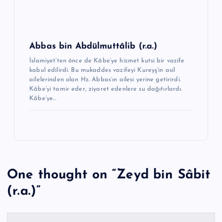
Abbas bin Abdülmuttâlib (r.a.)
İslamiyet’ten önce de Kâbe’ye hizmet kutsi bir vazife
kabul edilirdi. Bu mukad­des vazifeyi Kureyş’in asil
ailelerinden olan Hz. Abbas’ın ailesi yerine getirirdi.
Kâbe’yi tamir eder, ziyaret edenlere su dağıtırlardı.
Kâbe’ye…
One thought on “
Zeyd bin Sâbit
(r.a.)
”