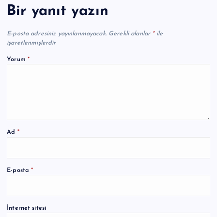
Bir yanıt yazın
E-posta adresiniz yayınlanmayacak.
Gerekli alanlar
*
ile
işaretlenmişlerdir
Yorum
*
Ad
*
A
E-posta
*
l
t
e
İnternet sitesi
r