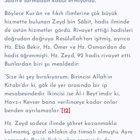
Sâbit’e sormadan kabul etmiyordu.
Böylece Kur’ân ve fıkıh ilimlerine çok büyük
hizmette bulunan Zeyd bin Sâbit, hadis ilminde
de üstün hizmetler gördü. Rivayet ettiği hadisleri
doğrudan doğruya Re­sû­lul­lah’tan işitmiş, ayrıca
Hz. Ebû Bekir, Hz. Ömer ve Hz. Os­man’dan da
hadis öğrenmişti. Hz. Zeyd, 92 hadis rivayet etti.
Bunlardan biri şu mealdedir:
“Size iki şey bırakıyorum: Birincisi Allah’ın
Kitabı’dır ki, gök ile yer arasında bir ip
mesabesindedir. İkincisi ise Âl-i Beyt’imdir ki,
Havz-ı Kevser bana veri­linceye kadar onlar
benden ayrılamazlar.”
[12]
Hz. Zeyd sadece ilimde şöhret kazanmakla
kalmamış, güzel ahlakın da tim­sali olmuştu. Aynı