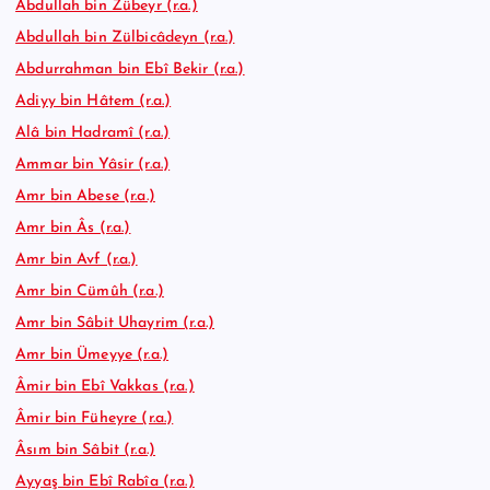
Abdullah bin Zübeyr (r.a.)
Abdullah bin Zülbicâdeyn (r.a.)
Abdurrahman bin Ebî Bekir (r.a.)
Adiyy bin Hâtem (r.a.)
Alâ bin Hadramî (r.a.)
Ammar bin Yâsir (r.a.)
Amr bin Abese (r.a.)
Amr bin Âs (r.a.)
Amr bin Avf (r.a.)
Amr bin Cümûh (r.a.)
Amr bin Sâbit Uhayrim (r.a.)
Amr bin Ümeyye (r.a.)
Âmir bin Ebî Vakkas (r.a.)
Âmir bin Füheyre (r.a.)
Âsım bin Sâbit (r.a.)
Ayyaş bin Ebî Rabîa (r.a.)