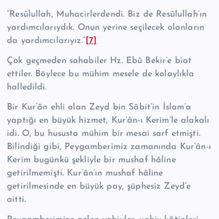
“Re­sû­lul­lah, Muhacirlerdendi. Biz de Re­sû­lul­lah’ın
yardımcılarıydık. Onun yerine seçilecek olanların
da yardımcılarıyız.”
[7]
Çok geçmeden sahabiler Hz. Ebû Bekir’e biat
ettiler. Böylece bu mühim me­sele de kolaylıkla
halledildi.
Bir Kur’ân ehli olan Zeyd bin Sâbit’in İslam’a
yaptığı en büyük hizmet, Kur’ân-ı Kerim’le alakalı
idi. O, bu hususta mühim bir mesai sarf etmişti.
Bilindiği gibi, Peygamberimiz zamanında Kur’ân-ı
Kerim bugünkü şekliyle bir mushaf hâline
getirilmemişti. Kur’ân’ın mushaf hâline
getirilmesinde en büyük pay, şüphesiz Zeyd’e
aitti.