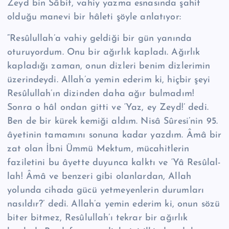
Zeyd bin Sâbit, vahiy yazma esnasında şahit
olduğu manevi bir hâleti şöyle anlatıyor:
“Re­sû­lul­lah’a vahiy geldiği bir gün yanında
oturuyordum. Onu bir ağırlık kapladı. Ağırlık
kapladığı zaman, onun dizleri benim dizlerimin
üzerindeydi. Allah’a yemin ederim ki, hiçbir şeyi
Re­sû­lul­lah’ın dizinden daha ağır bulmadım!
Sonra o hâl ondan gitti ve ‘Yaz, ey Zeyd!’ dedi.
Ben de bir kürek kemiği aldım. Nisâ Sûresi’nin 95.
âyetinin tamamını sonuna kadar yazdım. Âmâ bir
zat olan İbni Ümmü Mektum, mücahitlerin
faziletini bu âyette duyunca kalktı ve ‘Yâ Re­sû­lal­
lah! Âmâ ve benzeri gibi olanlardan, Allah
yolunda cihada gücü yetme­yenlerin durumları
nasıldır?’ dedi. Allah’a yemin ederim ki, onun sözü
biter bit­mez, Re­sû­lul­lah’ı tekrar bir ağırlık