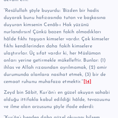
“Re­sû­lul­lah şöyle buyurdu: ‘Bizden bir hadis
duyarak bunu hafızasında tutan ve başkasına
duyuran kimsenin Cenâb-ı Hak yüzünü
nurlandırsın! Çünkü bazen fakih olmadıkları
hâlde fıkhı taşıyan kimseler vardır. Çok kimseler
fıkhı kendilerinden daha fakih kimselere
ulaştırırlar. Üç sıfat vardır ki, her Müslü­man
onları yerine getirmekle mükelleftir. Bunlar: (1)
ihlas ve Allah rızasından ayrılmamak, (2) amir
durumunda olanlara nasihat etmek, (3) bir de
cemaat ru­hunu muhafaza etmektir.”‘
[14]
Zeyd bin Sâbit, Kur’ân’ı en güzel okuyan sahabi
olduğu ittifakla kabul edildi­ği hâlde, tevazuunu
ve ilme olan arzusunu şöyle ifade ederdi:
“Kur’ân’ı benden daha güzel okuyanı bilsem,