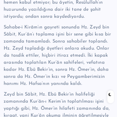
hemen kabul etmiyor; bu âyetin, Re­sû­lul­lah’ın
huzurun­da yazıldığına dair iki tane de şahit
istiyordu; ondan sonra kaydediyordu.
Sahabe-i Kirâm’ın gayreti sonunda Hz. Zeyd bin
Sâbit, Kur’ân’ı toplama işini bir sene gibi kısa bir
zamanda tamamladı. Sonra sahabiler toplandı.
Hz. Zeyd topladığı âyetleri onlara okudu. Onlar
da tasdik ettiler, hiçbiri itiraz etmedi. İki kapak
arasında toplatılan Kur’ân sahifeleri, vefatına
kadar Hz. Ebû Bekir’in, sonra Hz. Ömer’in, daha
sonra da Hz. Ömer’in kızı ve Peygamberimizin
hanımı Hz. Hafsa’nın yanında kaldı.
Zeyd bin Sâbit, Hz. Ebû Bekir’in halifeliği
zamanında Kur’ân-ı Kerim’in top­latıl­ma­sı işini
yaptığı gibi, Hz. Ömer’in hilafeti zamanında da,
kıraat, yani Kur’ân okuma il­minin öğretilmesiyle