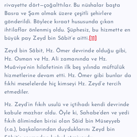
rivayette dört—çoğalttılar. Bu nüshalar başta
Basra ve Şam olmak üzere çeşitli şehirlere
gönderildi. Böylece kıraat hususunda çıkan
ihtilaflar ön­lenmiş oldu. Şüphesiz, bu hizmette en
büyük pay Zeyd bin Sâbit’e aitti.
[11]
Zeyd bin Sâbit, Hz. Ömer devrinde olduğu gibi,
Hz. Osman ve Hz. Ali zama­nında ve Hz.
Muâviye’nin hilafetinin ilk beş yılında müftülük
hizmetlerine devam etti. Hz. Ömer gibi bunlar da
fıkhi meselelerde hiç kimseyi Hz. Zeyd’e ter­cih
etmediler.
Hz. Zeyd’in fıkıh usulü ve içtihadı kendi devrinde
kabule mazhar oldu. Öyle ki, Sahabe’den ve yedi
fıkıh âliminden birisi olan Sâid bin Müseyyeb
(r.a.), baş­kalarından duyduklarını Zeyd bin