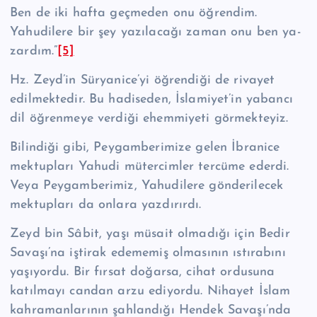
Ben de iki hafta geçmeden onu öğrendim.
Yahudilere bir şey yazılacağı zaman onu ben ya­
zardım.”
[5]
Hz. Zeyd’in Süryanice’yi öğrendiği de rivayet
edilmektedir. Bu hadiseden, İslamiyet’in yabancı
dil öğrenmeye verdiği ehemmiyeti görmekteyiz.
Bilindiği gibi, Peygamberimize gelen İbranice
mektupları Yahudi müter­cimler tercüme ederdi.
Veya Peygamberimiz, Yahudilere gönderilecek
mektup­ları da onlara yazdırırdı.
Zeyd bin Sâbit, yaşı müsait olmadığı için Bedir
Savaşı’na iştirak edememiş ol­ma­sı­nın ıstırabını
yaşıyordu. Bir fırsat doğarsa, cihat ordusuna
katılmayı candan arzu ediyordu. Nihayet İslam
kahramanlarının şahlandığı Hendek Savaşı’n­da