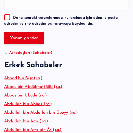
n
a
Daha sonraki yorumlarımda kullanılması için adım, e-posta
t
adresim ve site adresim bu tarayıcıya kaydedilsin.
i
v
e
:
←
Arkadaşları (Sahabeler)
Erkek Sahabeler
Abbad bin Bişr (r.a.)
Abbas bin Abdülmuttâlib (r.a.)
Abbas bin Ubâde (r.a.)
Abdullah bin Abbas (r.a.)
Abdullah bin Abdullah bin Übeyy (r.a.)
Abdullah bin Amr (r.a.)
Abdullah bin Amr bin Âs (r.a.)