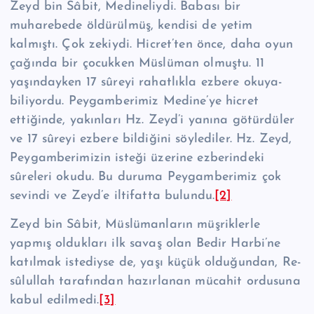
Zeyd bin Sâbit, Medineliydi. Babası bir
muharebede öldürülmüş, kendisi de yetim
kalmıştı. Çok zekiydi. Hicret’ten önce, daha oyun
çağında bir çocukken Müslüman olmuştu. 11
yaşındayken 17 sûreyi rahatlıkla ezbere okuya­
biliyordu. Peygamberimiz Medine’ye hicret
ettiğinde, yakınları Hz. Zeyd’i ya­nına götürdüler
ve 17 sûreyi ezbere bildiğini söylediler. Hz. Zeyd,
Pey­gamberimizin isteği üzerine ezberindeki
sûreleri okudu. Bu duruma Peygam­berimiz çok
sevindi ve Zeyd’e iltifatta bulundu.
[2]
Zeyd bin Sâbit, Müslümanların müşriklerle
yapmış oldukları ilk savaş olan Bedir Harbi’ne
katılmak istediyse de, yaşı küçük olduğundan, Re­
sû­lul­lah tara­fından hazırlanan mücahit ordusuna
kabul edilmedi.
[3]