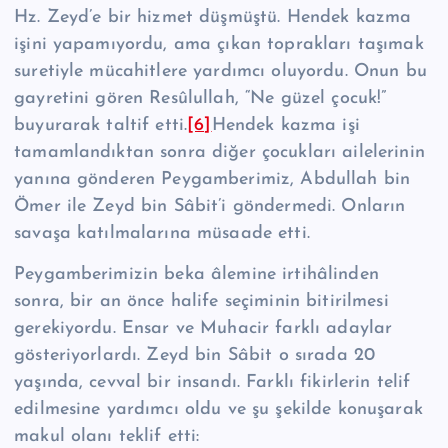
Hz. Zeyd’e bir hizmet düşmüştü. Hendek kazma
işini yapamıyordu, ama çı­kan toprakları taşımak
suretiyle mücahitlere yardımcı oluyordu. Onun bu
gay­retini gören Re­sû­lul­lah, “Ne güzel çocuk!”
buyurarak taltif etti.
[6]
Hendek kazma işi
tamamlandıktan sonra diğer çocukları ailelerinin
yanına gönderen Peygam­berimiz, Abdullah bin
Ömer ile Zeyd bin Sâbit’i göndermedi. Onların
savaşa katılmalarına müsaade etti.
Peygamberimizin beka âlemine irtihâlinden
sonra, bir an önce halife seçimi­nin bitirilmesi
gerekiyordu. Ensar ve Muhacir farklı adaylar
gösteriyorlardı. Zeyd bin Sâbit o sırada 20
yaşında, cevval bir insandı. Farklı fikirlerin telif
edilmesine yardımcı oldu ve şu şekilde konuşarak
makul olanı teklif etti: