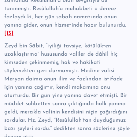
zamanda Re­sû­lul­lah’a olan sevgisiyle de
tanınmıştı. Re­sû­lul­lah’a muhabbeti o derece
fazlaydı ki, her gün sabah namazında onun
yanına gider, onun hizmetinde hazır bulunurdu.
[13]
Zeyd bin Sâbit, “iyiliği tavsiye, kötülükten
uzaklaştırma” hususunda valiler de dâhil hiç
kimseden çekinmemiş, hak ve hakikati
söylemekten geri durmamıştı. Medine valisi
Meryan daima onun ilim ve fazlından istifade
için yanına çağırtır, kendi makamına onu
oturturdu. Bir gün yine yanına davet etmişti. Bir
müddet sohbetten sonra çıktığında halk yanına
geldi, merakla valinin kendisini niçin ça­ğırdığını
sordular. Hz. Zeyd, “Re­sû­lul­lah’tan duyduğumuz
bazı şeyleri sordu.” dedikten sonra sözlerine şöyle
devam etti: