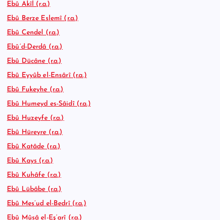
Ebû Akîl (r.a.)
Ebû Berze Eslemî (r.a.)
Ebû Cendel (r.a.)
Ebû’d-Derdâ (r.a.)
Ebû Dücâne (r.a.)
Ebû Eyyûb el-Ensârî (r.a.)
Ebû Fukeyhe (r.a.)
Ebû Humeyd es-Sâidî (r.a.)
Ebû Huzeyfe (r.a.)
Ebû Hüreyre (r.a.)
Ebû Katâde (r.a.)
Ebû Kays (r.a.)
Ebû Kuhâfe (r.a.)
Ebû Lübâbe (r.a.)
Ebû Mes’ud el-Bedrî (r.a.)
Ebû Mûsâ el-Eş’arî (r.a.)