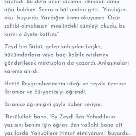
kapladı. Bu defa onun dizlerini ilkinden daha
ağır buldum. Sonra o hâl ondan gitti, ‘Yazdığını
oku.’ buyurdu. Yazdığım kısmı okuyunca ‘Özür
sahibi olmaksızın’ mealindeki cümleyi okudu, bu
kısmı o âyete kattım.”
Zeyd bin Sâbit, gelen vahiyden başka,
hükümdarlara veya bazı kabile reisle­rine
gönderilecek mektupları da yazardı. Anlaşmaları
kaleme alırdı.
Hattâ Peygamberimizin isteği ve teşviki üzerine
İbranice ve Süryanice’yi öğ­rendi.
İbranice öğrenişini şöyle haber veriyor:
“Re­sû­lul­lah bana, ‘Ey Zeyd! Sen Yahudilerin
yazısını benim için öğren. Ben vallahi bana ait
yazılarda Yahudilere itimat etmiyorum!’ buyurdu.