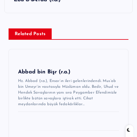
g
e
z
Related Posts
i
n
m
e
Abbad bin Bişr (r.a.)
s
Hz. Abbad (r.a.), Ensar’ın ileri gelenlerindendi. Mus’ab
i
bin Umeyr’in vasıtasıyla Müslüman oldu. Bedir, Uhud ve
Hendek Savaşlarının yanı sıra Peygamber Efendimizle
birlikte bütün savaşlara iştirak etti. Cihat
meydanlarında büyük fedakârlıklar…