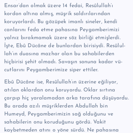
Ensar’dan olmak üzere 14 fedai, Re­­sû­lul­lah’ı
kordon altına al­mış, müşrik saldırılarından
koruyorlardı. Bu gözüpek imanlı sineler, kendi
can­larını feda etme pahasına Peygamberimizi
yalnız bırakmamak üzere söz birliği etmişlerdi.
İşte, Ebû Dücâne de bunlardan birisiydi. Re­sû­lul­
lah’ın dua­sına mazhar olan bu sahabilerden
hiçbirisi şehit olmadı. Savaşın sonuna kadar vü­
cut­la­rı­nı Peygamberimize siper ettiler.
Ebû Dücâne ise, Re­sû­lul­lah’ın üzerine eğiliyor,
atılan oklardan onu koruyor­du. Oklar sırtına
çarpıp hiç yaralamadan arka tarafına düşüyordu.
Bu arada azılı müşriklerden Abdullah bin
Humeyd, Peygamberimizin sağ olduğunu ve
sahabilerin onu koruduğunu gördü. Vakit
kaybetmeden atını o yöne sürdü. Ne pa­hasına