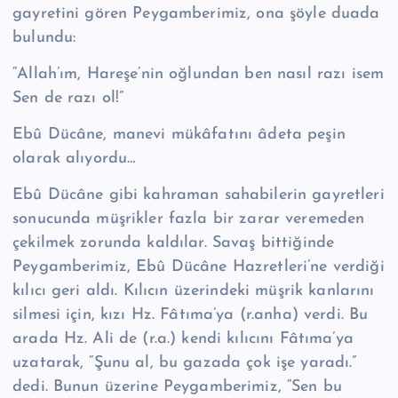
gayretini gören Pey­gamberimiz, ona şöyle duada
bulundu:
“Allah’ım, Hareşe’nin oğlundan ben nasıl razı isem
Sen de razı ol!”
Ebû Dücâne, manevi mükâfatını âdeta peşin
olarak alıyordu…
Ebû Dücâne gibi kahraman sahabilerin gayretleri
sonucunda müşrikler fazla bir zarar veremeden
çekilmek zorunda kaldılar. Savaş bittiğinde
Peygamberimiz, Ebû Dü­câ­ne Hazretleri’ne verdiği
kılıcı geri aldı. Kılıcın üzerindeki müşrik kanlarını
silmesi için, kızı Hz. Fâtıma’ya (r.anha) verdi. Bu
arada Hz. Ali de (r.a.) kendi kılıcını Fâtıma’ya
uza­tarak, “Şunu al, bu gazada çok işe yaradı.”
dedi. Bu­nun üzerine Peygamberimiz, “Sen bu