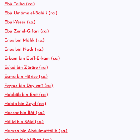
Ebû Talha (r.a.)
Ebû Umâme el-Bahilî (r.a.)
Ebul-Yeser (r.a.)
Ebû Zer el-Gıfârî (r.a.)
Enes bin Mâlik (r.a.)
Enes bin Nadr (r.a.)
Erkam bin Ebi’l-Erkam (r.a.)
Es’ad bin Zürâre (r.a.)
Esma bin Hârise (r.a.)
Feyruz bin Deylemî (r.a.)
Habbâb bin Eret (r.a.)
Habib bin Zeyd (r.a.)
Haccac bin İlât (r.a.)
Hâlid bin Sâid (r.a.)
Hamza bin Abdülmuttâlib (r.a.)