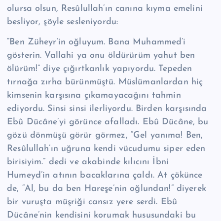
olursa olsun, Re­sû­lul­lah’ın canına kıyma emelini
besliyor, şöyle sesleni­yordu:
“Ben Züheyr’in oğluyum. Bana Muhammed’i
gösterin. Vallahi ya onu öldürürüm yahut ben
ölürüm!” diye çığırtkanlık yapıyordu. Tepeden
tırnağa zırha bürünmüştü. Müslümanlardan hiç
kimsenin karşısına çıkamayacağını tahmin
ediyordu. Sinsi sinsi ilerliyordu. Birden karşısında
Ebû Dücâne’yi görünce afal­ladı. Ebû Dücâne, bu
gözü dönmüşü görür görmez, “Gel yanıma! Ben,
Re­sû­lul­lah’ın uğruna kendi vücudumu siper eden
birisiyim.” dedi ve akabinde kılıcını İbni
Humeyd’in atının bacaklarına çaldı. At çökünce
de, “Al, bu da ben Hareşe’nin oğlundan!” diyerek
bir vuruşta müşriği cansız yere serdi. Ebû
Dücâne’nin kendi­sini korumak hususundaki bu