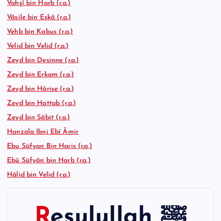
Vahşî bin Harb (r.a.)
Vâsile bin Eskâ (r.a.)
Vehb bin Kabus (r.a.)
Velid bin Velid (r.a.)
Zeyd bin Desinne (r.a.)
Zeyd bin Erkam (r.a.)
Zeyd bin Hârise (r.a.)
Zeyd bin Hattab (r.a.)
Zeyd bin Sâbit (r.a.)
Hanzala Ibni Ebî Âmir
Ebu Süfyan Bin Haris (r.a.)
Ebû Süfyân bin Harb (r.a.)
Hâlid bin Velid (r.a.)
Resulullah ﷺ