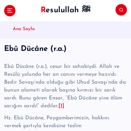
S
Resulullah ﷺ
k
i
p
Ana Sayfa
t
o
c
Ebû Dücâne (r.a.)
o
n
t
Ebû Dücâne (r.a.), cesur bir sahabiydi. Allah ve
e
Resûlü yolunda her an canını vermeye hazırdı.
n
Bedir Savaşı’nda olduğu gibi Uhud Savaşı’nda da
t
bunun alame­ti olarak ba­şına kırmızı bir sarık
sardı. Bunu gören Ensar, “Ebû Dücâne yine ölüm
sarığını sardı!” dediler.
[1]
Hz. Ebû Dücâne, Peygamberimizin, hakkını
vermek şartıyla kendisine teslim