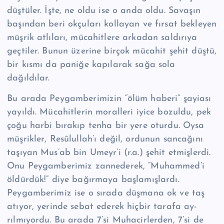
düştüler. İşte, ne oldu ise o anda oldu. Savaşın
başından beri okçuları kollayan ve fırsat bekleyen
müşrik at­lıları, mücahitlere arkadan saldırıya
geçtiler. Bunun üzerine birçok mücahit şe­hit düştü,
bir kısmı da paniğe kapılarak sağa sola
dağıldılar.
Bu arada Peygamberimizin “ölüm haberi” şayiası
yayıldı. Mücahitlerin mo­ralleri iyice bozuldu, pek
çoğu harbi bırakıp tenha bir yere oturdu. Oysa
müşrik­ler, Re­sû­lul­lah’ı değil, ordunun sancağını
taşıyan Mus’ab bin Umeyr’i (r.a.) şehit etmişlerdi.
Onu Peygamberimiz zannederek, “Muhammed’i
öldürdük!” diye ba­ğırmaya başlamışlardı.
Peygamberimiz ise o sırada düşmana ok ve taş
atıyor, yerinde sebat ederek hiçbir tarafa ay­
rılmıyordu. Bu arada 7’si Muhacirler­den, 7’si de