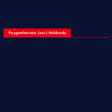
Hakkımızda
Telif Hakları
Peygamberimiz (sav) Hakkında
Hazreti Muhammed’in ﷺ Hayatı
Ailesi
Sahabeler
Hakkında Ne Dediler?
Peygamberimizin ﷺ Örnek Ahlakı
Makaleler
Sorular ve Cevaplar