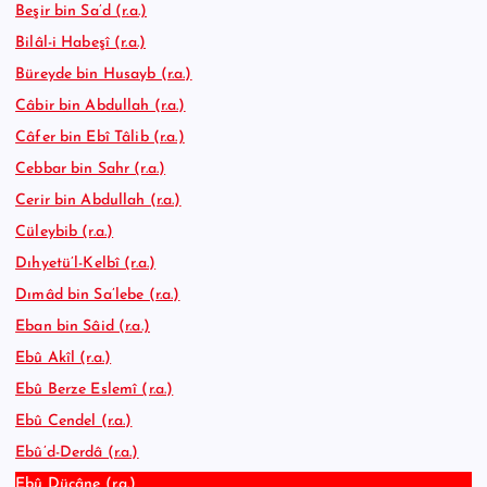
Beşir bin Sa’d (r.a.)
Bilâl-i Habeşî (r.a.)
Büreyde bin Husayb (r.a.)
Câbir bin Abdullah (r.a.)
Câfer bin Ebî Tâlib (r.a.)
Cebbar bin Sahr (r.a.)
Cerir bin Abdullah (r.a.)
Cüleybib (r.a.)
Dıhyetü’l-Kelbî (r.a.)
Dımâd bin Sa’lebe (r.a.)
Eban bin Sâid (r.a.)
Ebû Akîl (r.a.)
Ebû Berze Eslemî (r.a.)
Ebû Cendel (r.a.)
Ebû’d-Derdâ (r.a.)
Ebû Dücâne (r.a.)