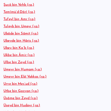
Şucâ bin Vehb (r.a.)
Temîmü’d-Dârî (r.a.)
Tufeyl bin Amr (r.a.)
Tuleyb bin Umeyr (r.a.)
Ubâde bin Sâmit (r.a.)
Ubeyde bin Hâris (r.a.)
Ubey bin Ka’b (r.a.)
Ukbe bin Âmir (r.a.)
Ulbe bin Zeyd (r.a.)
Umeyr bin Humam (r.a.)
Umeyr bin Ebî Vakkas (r.a.)
Urve bin Mes’ud (r.a.)
Utbe bin Gazvan (r.a.)
Üsâme bin Zeyd (r.a.)
Üseyd bin Hudayr (r.a.)