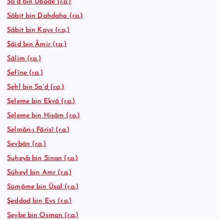
Sa’d bin Ubâde (r.a.)
Sâbit bin Dahdaha (r.a.)
Sâbit bin Kays (r.a,)
Sâid bin Âmir (r.a.)
Sâlim (r.a.)
Sefîne (r.a.)
Sehl bin Sa’d (r.a.)
Seleme bin Ekvâ (r.a.)
Seleme bin Hişâm (r.a.)
Selmân-ı Fârisî (r.a.)
Sevbân (r.a.)
Suheyb bin Sinan (r.a.)
Süheyl bin Amr (r.a.)
Sümâme bin Üsal (r.a.)
Şeddad bin Evs (r.a.)
Şeybe bin Osman (r.a.)