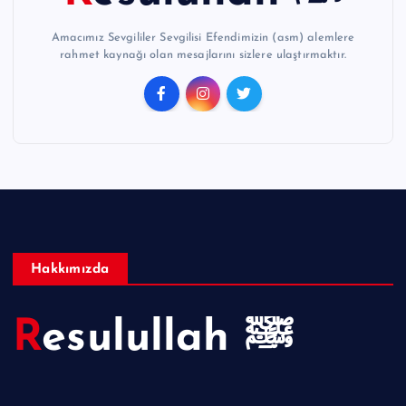
Amacımız Sevgililer Sevgilisi Efendimizin (asm) alemlere
rahmet kaynağı olan mesajlarını sizlere ulaştırmaktır.
Hakkımızda
Resulullah ﷺ