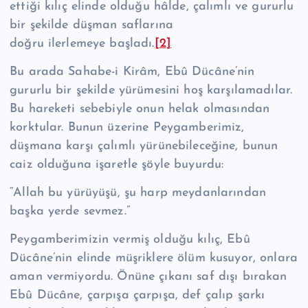
et­tiği kılıç elinde olduğu hâlde, çalımlı ve gururlu
bir şekilde düşman saflarına
doğ­ru ilerlemeye başladı.
[2]
Bu arada Sahabe-i Kirâm, Ebû Dücâne’nin
gururlu bir şekilde yürümesini hoş karşılamadılar.
Bu hareketi sebebiyle onun helak olmasından
korktular. Bunun üzerine Peygamberimiz,
düşmana karşı çalımlı yürünebileceğine, bunun
caiz olduğuna işaretle şöyle buyurdu:
“Allah bu yürüyüşü, şu harp meydanlarından
başka yerde sevmez.”
Peygam­berimizin vermiş olduğu kılıç, Ebû
Dücâne’nin elinde müşriklere ölüm kusu­yor, onlara
aman vermiyordu. Önüne çıkanı saf dışı bırakan
Ebû Dücâne, çarpı­şa çarpışa, def çalıp şarkı