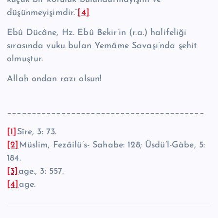
düşünmeyişimdir.”
[4]
Ebû Dücâne, Hz. Ebû Bekir’in (r.a.) halifeliği
sırasında vuku bulan Yemâme Savaşı’nda şehit
olmuştur.
Allah ondan razı olsun!
________________________________________
[1]
Sîre, 3: 73.
[2]
Müslim, Fezâilü’s- Sahabe: 128; Üsdü’l-Gàbe, 5:
184.
[3]
age., 3: 557.
[4]
age.