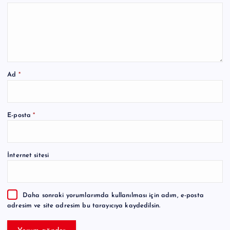
Ad
*
A
E-posta
*
l
t
e
İnternet sitesi
r
n
a
Daha sonraki yorumlarımda kullanılması için adım, e-posta
t
adresim ve site adresim bu tarayıcıya kaydedilsin.
i
v