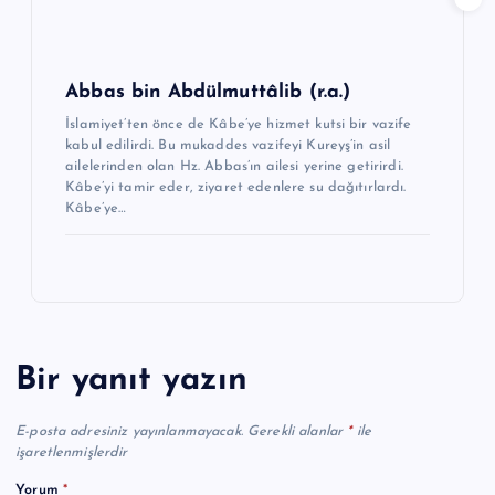
Abbas bin Abdülmuttâlib (r.a.)
İslamiyet’ten önce de Kâbe’ye hizmet kutsi bir vazife
kabul edilirdi. Bu mukad­des vazifeyi Kureyş’in asil
ailelerinden olan Hz. Abbas’ın ailesi yerine getirirdi.
Kâbe’yi tamir eder, ziyaret edenlere su dağıtırlardı.
Kâbe’ye…
Bir yanıt yazın
E-posta adresiniz yayınlanmayacak.
Gerekli alanlar
*
ile
işaretlenmişlerdir
Yorum
*