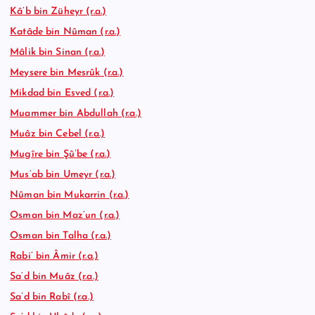
Kâ’b bin Züheyr (r.a.)
Katâde bin Nûman (r.a.)
Mâlik bin Sinan (r.a.)
Meysere bin Mesrûk (r.a.)
Mikdad bin Esved (r.a.)
Muammer bin Abdullah (r.a.)
Muâz bin Cebel (r.a.)
Mugîre bin Şû’be (r.a.)
Mus’ab bin Umeyr (r.a.)
Nûman bin Mukarrin (r.a.)
Osman bin Maz’un (r.a.)
Osman bin Talha (r.a.)
Rabi’ bin Âmir (r.a.)
Sa’d bin Muâz (r.a.)
Sa’d bin Rabî (r.a.)