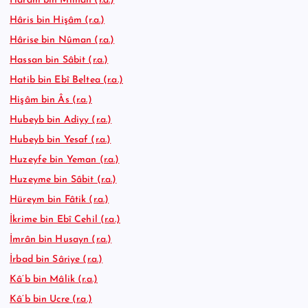
Haram bin Milhan (r.a.)
Hâris bin Hişâm (r.a.)
Hârise bin Nûman (r.a.)
Hassan bin Sâbit (r.a.)
Hatib bin Ebî Beltea (r.a.)
Hişâm bin Âs (r.a.)
Hubeyb bin Adiyy (r.a.)
Hubeyb bin Yesaf (r.a.)
Huzeyfe bin Yeman (r.a.)
Huzeyme bin Sâbit (r.a.)
Hüreym bin Fâtik (r.a.)
İkrime bin Ebî Cehil (r.a.)
İmrân bin Husayn (r.a.)
İrbad bin Sâriye (r.a.)
Kâ’b bin Mâlik (r.a.)
Kâ’b bin Ucre (r.a.)