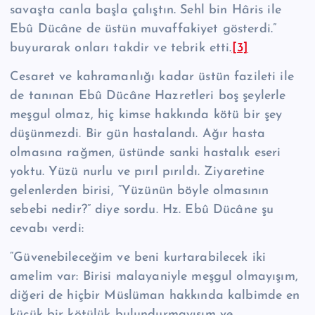
savaşta canla başla çalıştın. Sehl bin Hâris ile
Ebû Dücâne de üstün muvaffakiyet gösterdi.”
buyurarak onları takdir ve teb­rik etti.
[3]
Cesaret ve kahramanlığı kadar üstün fazileti ile
de tanınan Ebû Dücâne Hazretleri boş şeylerle
meşgul olmaz, hiç kimse hakkında kötü bir şey
düşünmez­di. Bir gün hastalandı. Ağır hasta
olmasına rağmen, üstünde sanki hastalık eseri
yoktu. Yüzü nurlu ve pırıl pırıldı. Ziyaretine
gelenlerden birisi, “Yüzünün böyle olmasının
sebebi nedir?” diye sordu. Hz. Ebû Dücâne şu
cevabı verdi:
“Güvenebileceğim ve beni kurtarabilecek iki
amelim var: Birisi malayaniyle meşgul olmayışım,
diğeri de hiçbir Müslüman hakkında kalbimde en
küçük bir kötülük bulundurmayışım ve