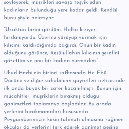
söyleyerek, müşrikleri savaşa teşvik eden
kadınların bulunduğu yere kadar geldi. Kendisi
bunu şöyle anlatıyor:
“Uzaktan birini gördüm. Halka kızıyor,
hırslanıyordu. Üzerine yürüyüp vur­mak için
kılıcımı kaldırdığımda bağırdı. Onun bir kadın
olduğunu görünce, Re­sû­lul­lah’ın kılıcının şerefini
gözettim ve onu bir kadına vurmadım.”
Uhud Harbi’nin birinci safhasında Hz. Ebû
Dücâne ve diğer sahabilenn gay­retleri neticesinde
ilk anda büyük bir zafer kazanılmıştı. Bunun için
mücahitler, müşriklerin bırakmış olduğu
ganimetleri toplamaya başladılar. Bu arada
yerle­rini bırakmamaları hususunda
Peygamberimizin kesin talimatı olmasına rağmen
okçular da yerlerini terk ederek ganimet peşine