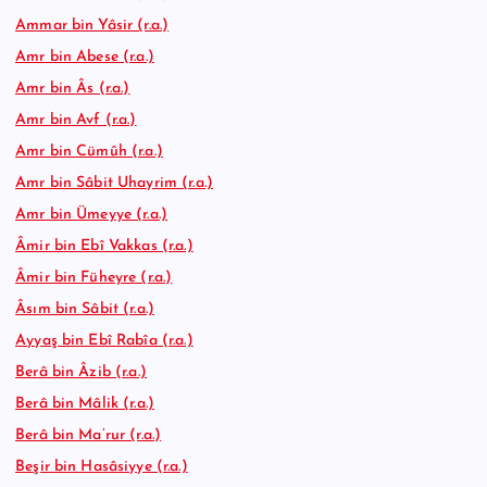
Ammar bin Yâsir (r.a.)
Amr bin Abese (r.a.)
Amr bin Âs (r.a.)
Amr bin Avf (r.a.)
Amr bin Cümûh (r.a.)
Amr bin Sâbit Uhayrim (r.a.)
Amr bin Ümeyye (r.a.)
Âmir bin Ebî Vakkas (r.a.)
Âmir bin Füheyre (r.a.)
Âsım bin Sâbit (r.a.)
Ayyaş bin Ebî Rabîa (r.a.)
Berâ bin Âzib (r.a.)
Berâ bin Mâlik (r.a.)
Berâ bin Ma’rur (r.a.)
Beşir bin Hasâsiyye (r.a.)