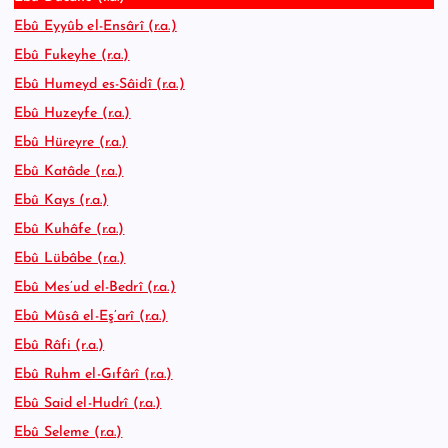
Ebû Eyyûb el-Ensârî (r.a.)
Ebû Fukeyhe (r.a.)
Ebû Humeyd es-Sâidî (r.a.)
Ebû Huzeyfe (r.a.)
Ebû Hüreyre (r.a.)
Ebû Katâde (r.a.)
Ebû Kays (r.a.)
Ebû Kuhâfe (r.a.)
Ebû Lübâbe (r.a.)
Ebû Mes’ud el-Bedrî (r.a.)
Ebû Mûsâ el-Eş’arî (r.a.)
Ebû Râfi (r.a.)
Ebû Ruhm el-Gıfârî (r.a.)
Ebû Said el-Hudrî (r.a.)
Ebû Seleme (r.a.)