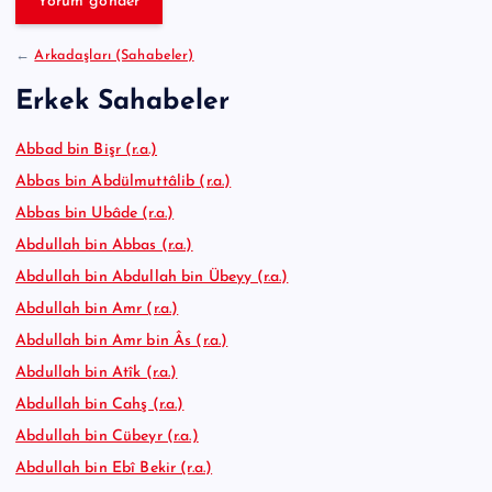
e
:
←
Arkadaşları (Sahabeler)
Erkek Sahabeler
Abbad bin Bişr (r.a.)
Abbas bin Abdülmuttâlib (r.a.)
Abbas bin Ubâde (r.a.)
Abdullah bin Abbas (r.a.)
Abdullah bin Abdullah bin Übeyy (r.a.)
Abdullah bin Amr (r.a.)
Abdullah bin Amr bin Âs (r.a.)
Abdullah bin Atîk (r.a.)
Abdullah bin Cahş (r.a.)
Abdullah bin Cübeyr (r.a.)
Abdullah bin Ebî Bekir (r.a.)