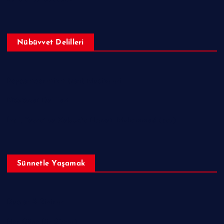
Nübüvvet Delilleri
Peygamberimizin (sav) Mucizeleri
Nübüvvet Delilleri
İncil, Tevrat ve Zeburda Hazreti Muhammed (sav)
Sünnetle Yaşamak
Dualar & Zikirler
Her Güne Bir Sünnet