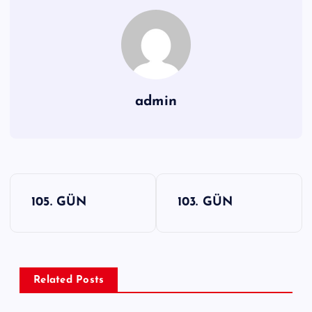
admin
Y
105. GÜN
103. GÜN
a
z
ı
g
Related Posts
e