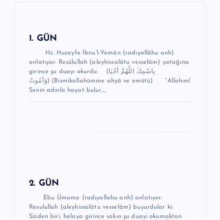
z
i
n
1. GÜN
m
Hz. Huzeyfe İbnu’l-Yemân (radıyallâhu anh)
anlatıyor: Resûlullah (aleyhissalâtu vesselâm) yatağına
e
girince şu duayı okurdu: (بِاسْمِكَ اللَّهُمَّ أحْيَا
وَأمُوتُ) (Bismikallahümme ahyâ ve emûtü) “Allahım!
s
Senin adınla hayat bulur,…
i
2. GÜN
Ebu Ümame (radıyallahu anh) anlatıyor:
Resulullah (aleyhissalâtu vesselâm) buyurdular ki:
Sizden biri, helaya girince sakın şu duayı okumaktan