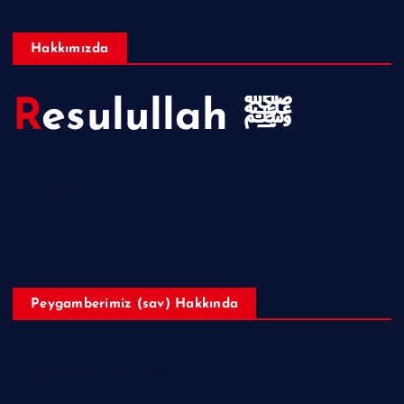
Hakkımızda
Resulullah ﷺ
Hakkımızda
Telif Hakları
Peygamberimiz (sav) Hakkında
Hazreti Muhammed’in ﷺ Hayatı