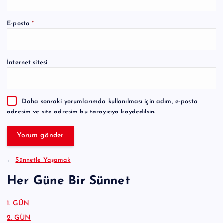
A
E-posta
*
l
t
e
İnternet sitesi
r
n
a
Daha sonraki yorumlarımda kullanılması için adım, e-posta
t
adresim ve site adresim bu tarayıcıya kaydedilsin.
i
v
e
:
←
Sünnetle Yaşamak
Her Güne Bir Sünnet
1. GÜN
2. GÜN