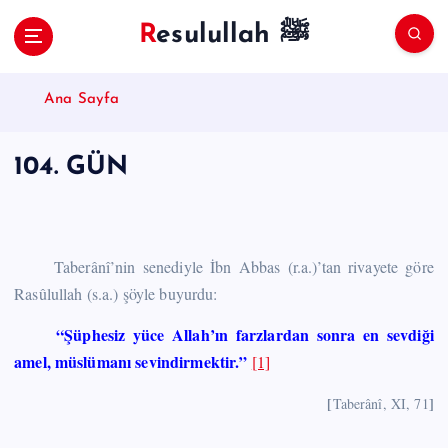
S
Resulullah ﷺ
k
i
p
Ana Sayfa
t
o
c
104. GÜN
o
n
t
e
n
Taberânî’nin senediyle İbn Abbas (r.a.)’tan rivayete göre
t
Rasûlullah (s.a.) şöyle buyurdu:
“Şüphesiz yüce Allah’ın farzlardan sonra en sevdiği
amel, müslümanı sevindirmektir.”
[1]
[
]
Taberânî, XI, 71