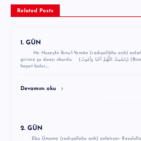
ı
g
Related Posts
e
z
1. GÜN
i
Hz. Huzeyfe İbnu’l-Yemân (radıyallâhu anh) anlatıyo
n
girince şu duayı okurdu: (بِاسْمِكَ اللَّهُمَّ أحْيَا وَأمُوتُ) (Bismikallahümme ahyâ ve emûtü) “Allahım! Senin adınla
hayat bulur,…
m
e
Devamını oku
s
i
2. GÜN
Ebu Ümame (radıyallahu anh) anlatıyor: Resulullah