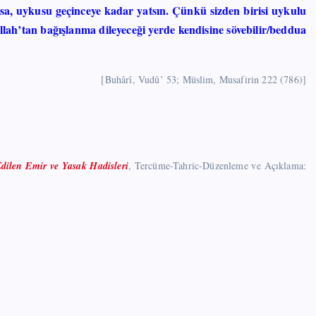
a, uykusu geçinceye kadar yatsın. Çünkü sizden birisi uykulu
Allah’tan bağışlanma dileyeceği yerde kendisine sövebilir/beddua
[Buhârî, Vudû’ 53; Müslim, Musafirin 222 (786)]
dilen Emir ve Yasak Hadisleri
, Tercüme-Tahric-Düzenleme ve Açıklama: