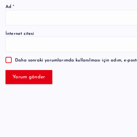
Ad
*
A
l
İnternet sitesi
t
e
r
Daha sonraki yorumlarımda kullanılması için adım, e-post
n
a
t
i
v
e
: