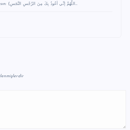
biri, helaya girince sakın şu duayı okumaktan aciz olmasın: (اللَّهُمَّ إنِّي أعُوذُ بِكَ مِنَ الرِّجْسِ النَّجَسِ…
tlenmişlerdir