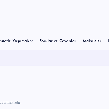
nnetle Yaşamak
Sorular ve Cevaplar
Makaleler
dildiğine göre Resulullah ﷺ şöyle buyurmaktadır: