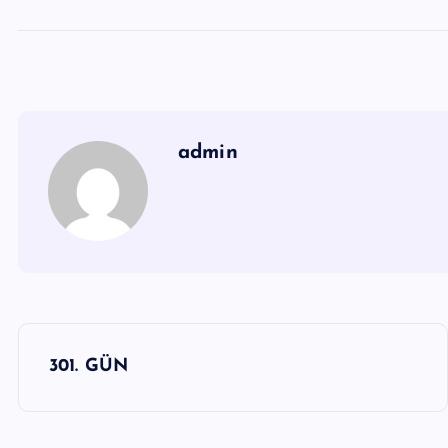
admin
Y
301. GÜN
a
z