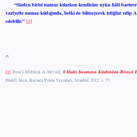
“Sizden birisi namaz kılarken kendisine uyku hâli bastırırs
vaziyette namaz kıldığında, belki de bilmeyerek istiğfar edip 
edebilir.”
[1]
n
[1]
İbnu’l-Mübârek el-Mevsilî,
8 Hadis İmamının Kitabından Rivayet E
Hanifi Akın, Karınca Polen Yayınları, İstanbul 2012, s. 75.