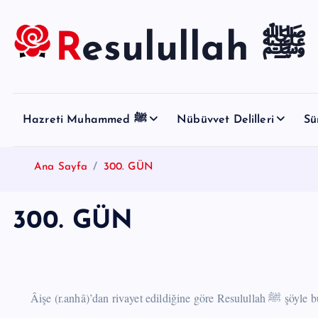
S
k
Resulullah ﷺ
i
p
t
o
Hazreti Muhammed ﷺ
Nübüvvet Delilleri
Sü
c
o
n
Ana Sayfa
300. GÜN
t
e
300. GÜN
n
t
Âişe (r.anhâ)’dan rivayet e