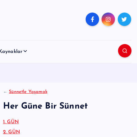
Kaynaklar
←
Sünnetle Yaşamak
Her Güne Bir Sünnet
1. GÜN
2. GÜN