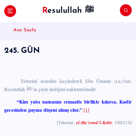
S
Resulullah ﷺ
k
i
p
Ana Sayfa
t
o
c
245. GÜN
o
n
t
e
n
Taberânî senedini kaydederek Ebu Ümâme (r.a.)’tan,
t
Resulullah ﷺ’in şöyle dediğini nakletmektedir:
“Kim yatsı namazını cemaatle birlikte kılarsa, Kadir
gecesinden payına düşeni almış olur.”
[1]
[Taberânî,
el-Mu’cemü’l-Kebîr
, VIII/210]