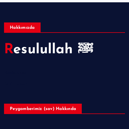
Hakkımızda
Resulullah ﷺ
Hakkımızda
Telif Hakları
Peygamberimiz (sav) Hakkında