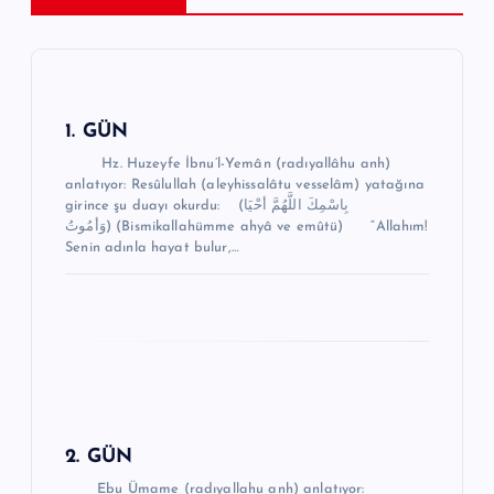
e
z
i
n
1. GÜN
m
Hz. Huzeyfe İbnu’l-Yemân (radıyallâhu anh)
anlatıyor: Resûlullah (aleyhissalâtu vesselâm) yatağına
e
girince şu duayı okurdu: (بِاسْمِكَ اللَّهُمَّ أحْيَا
وَأمُوتُ) (Bismikallahümme ahyâ ve emûtü) “Allahım!
s
Senin adınla hayat bulur,…
i
2. GÜN
Ebu Ümame (radıyallahu anh) anlatıyor: