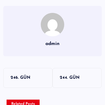
admin
Y
246. GÜN
244. GÜN
a
z
ı
g
Related Posts