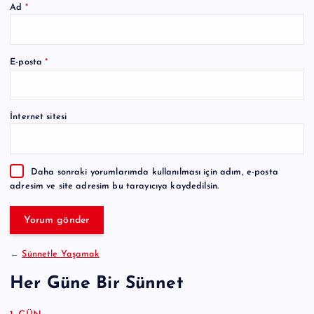
Ad
*
A
E-posta
*
l
t
e
İnternet sitesi
r
n
a
Daha sonraki yorumlarımda kullanılması için adım, e-posta
t
adresim ve site adresim bu tarayıcıya kaydedilsin.
i
v
e
:
←
Sünnetle Yaşamak
Her Güne Bir Sünnet