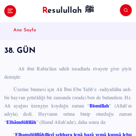
S
Resulullah ﷺ
k
i
p
Ana Sayfa
t
o
c
38. GÜN
o
n
t
Ali ibni Rabia’dan sahih isnadlarla rivayete göre şöyle
e
demiştir:
n
t
Üzerine binmesi için Ali İbni Ebu Talib’e -radiyallâhu anh-
bir hayvan getirildiği bir zamanda (orada) ben de bulundum. Hz.
Bismillah
Ali ayağını üzengiye koyduğu zaman “
” (Allah’ın
adıyla) dedi. Hayvanın sırtına binip oturduğu zaman
Elhâmdülillâh
“
” (Hamd Allah’adır), daha sonra da:
Elhamdülillâhillezî sehhara lenâ hazâ vemâ kunnâ lehu
“