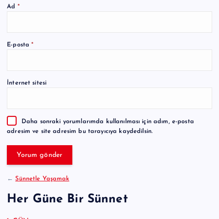
Ad
*
A
E-posta
*
l
t
e
İnternet sitesi
r
n
a
Daha sonraki yorumlarımda kullanılması için adım, e-posta
t
adresim ve site adresim bu tarayıcıya kaydedilsin.
i
v
e
:
←
Sünnetle Yaşamak
Her Güne Bir Sünnet