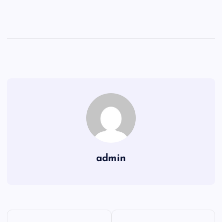
admin
Y