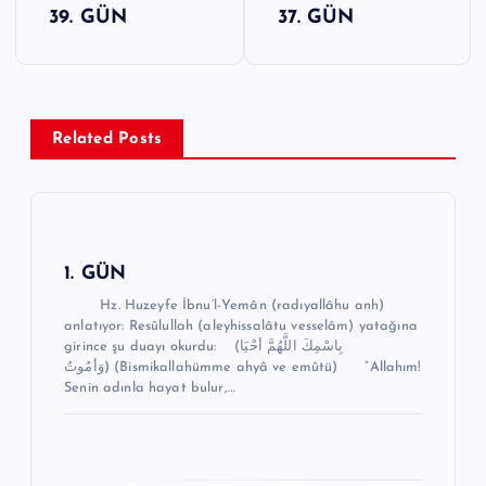
39. GÜN
37. GÜN
a
z
ı
g
Related Posts
e
z
i
n
1. GÜN
m
Hz. Huzeyfe İbnu’l-Yemân (radıyallâhu anh)
anlatıyor: Resûlullah (aleyhissalâtu vesselâm) yatağına
e
girince şu duayı okurdu: (بِاسْمِكَ اللَّهُمَّ أحْيَا
وَأمُوتُ) (Bismikallahümme ahyâ ve emûtü) “Allahım!
s
Senin adınla hayat bulur,…
i