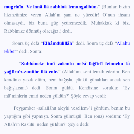
mugrinîn. Ve innâ ilâ rabbinâ lemungalibûn.
” (Bunları bizim
hizmetimize veren Allah’ın şanı ne yücedir! O’nun ihsanı
olmasaydı, biz buna güç yetiremezdik. Muhakkak ki biz,
Rabbimize dönmüş olacağız.) dedi.
Elhâmdülillâh
Sonra üç defa “
” dedi. Sonra üç defa “
Allahu
Ekber
” dedi. Sonra:
Subhâneke innî zalemtu nefsî fağfirlî feinnehu lâ
“
yağfiru'z-zunûbe illâ ente.
” (Allah’ım, seni tenzih ederim. Ben
kendime yazık ettim, beni bağışla, çünkü günahları ancak sen
bağışlarsın.) dedi. Sonra güldü. Kendisine soruldu: ‘Ey
mü’minlerin emiri neden güldün?’ Şöyle cevap verdi:
Peygamber -sallallâhu aleyhi vesellem-’i gördüm, benim bu
yaptığım gibi yapmıştı. Sonra gülmüştü. Ben (ona) sordum: ‘Ey
Allah’ın Rasûlü, neden güldün?’ Şöyle dedi: