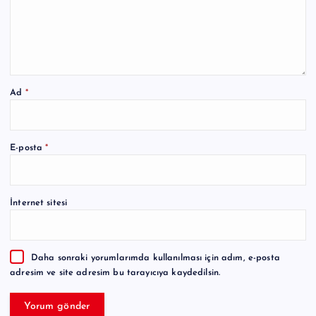
Ad
*
A
E-posta
*
l
t
e
İnternet sitesi
r
n
a
Daha sonraki yorumlarımda kullanılması için adım, e-posta
t
adresim ve site adresim bu tarayıcıya kaydedilsin.
i
v
e