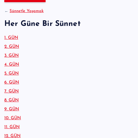
:
←
Sünnetle Yaşamak
Her Güne Bir Sünnet
1. GÜN
2. GÜN
3. GÜN
4. GÜN
5. GÜN
6. GÜN
7. GÜN
8. GÜN
9. GÜN
10. GÜN
11. GÜN
12. GÜN