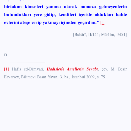
birtakım kimseleri yanıma alarak namaza gelmeyenlerin
bulundukları yere gidip, kendileri içeride oldukları halde
evlerini ateşe verip yakmayı içimden geçirdim.”
[1]
[Buhârî, II/141; Müslim, I/451]
n
[1]
Hafız ed-Dimyati,
Hadislerle Amellerin Sevabı
, çev. M. Beşir
Eryarsoy, Bilimevi Basın Yayın, 3. bs., İstanbul 2009, s. 75.