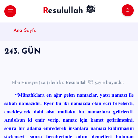
S
Resulullah ﷺ
k
i
p
Ana Sayfa
t
o
c
243. GÜN
o
n
t
e
n
Ebu Hureyre (r.a.) dedi ki: Resulullah ﷺ şöyle buyurdu:
t
“Münafıklara en ağır gelen namazlar, yatsı namazı ile
sabah namazıdır. Eğer bu iki namazda olan ecri bilselerdi,
emekleyerek dahi olsa mutlaka bu namazlara gelirlerdi.
Andolsun ki emir verip, namaz için kamet getirilmesini,
sonra bir adama emrederek insanlara namazı kıldırmasını
söylemeyi, sonra beraberinde odun demetleri bulunan