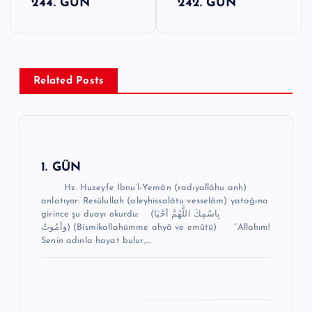
244. GÜN
242. GÜN
a
z
ı
g
Related Posts
e
z
i
n
1. GÜN
m
Hz. Huzeyfe İbnu’l-Yemân (radıyallâhu anh)
anlatıyor: Resûlullah (aleyhissalâtu vesselâm) yatağına
e
girince şu duayı okurdu: (بِاسْمِكَ اللَّهُمَّ أحْيَا
وَأمُوتُ) (Bismikallahümme ahyâ ve emûtü) “Allahım!
s
Senin adınla hayat bulur,…
i