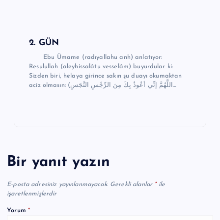
2. GÜN
Ebu Ümame (radıyallahu anh) anlatıyor:
Resulullah (aleyhissalâtu vesselâm) buyurdular ki:
Sizden biri, helaya girince sakın şu duayı okumaktan
aciz olmasın: (اللَّهُمَّ إنِّي أعُوذُ بِكَ مِنَ الرِّجْسِ النَّجَسِ…
Bir yanıt yazın
E-posta adresiniz yayınlanmayacak.
Gerekli alanlar
*
ile
işaretlenmişlerdir
Yorum
*