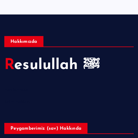
Hakkımızda
Resulullah ﷺ
Hakkımızda
Telif Hakları
Peygamberimiz (sav) Hakkında