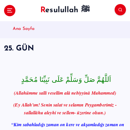
S
Resulullah ﷺ
k
i
p
Ana Sayfa
t
o
c
25. GÜN
o
n
t
e
n
اَللَّهُمَّ صَلِّ وَسَلِّمْ عَلَى نَبِيِّنَا مُحَمَّدٍ
t
(Allahümme salli vesellim alâ nebiyyinâ Muhammed)
(Ey Allah’ım! Senin salat ve selamın Peygamberimiz -
sallallâhu aleyhi ve sellem- üzerine olsun.)
“Kim sabahladığı zaman on kere ve akşamladığı zaman on