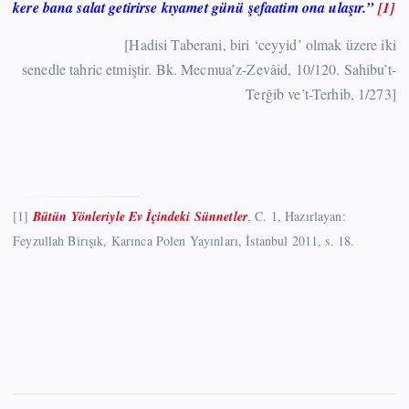
kere bana salat getirirse kıyamet günü şefaatim ona ulaşır.”
[1]
[Hadisi Taberani, biri ‘ceyyid’ olmak üzere iki
senedle tahric etmiştir. Bk. Mecmua’z-Zevâid, 10/120. Sahibu’t-
Terğib ve’t-Terhib, 1/273]
[1]
Bütün Yönleriyle Ev İçindeki Sünnetler
, C. 1, Hazırlayan:
Feyzullah Birışık, Karınca Polen Yayınları, İstanbul 2011, s. 18.