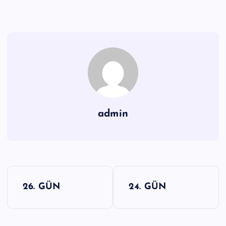
admin
Y
26. GÜN
24. GÜN
a
z
ı