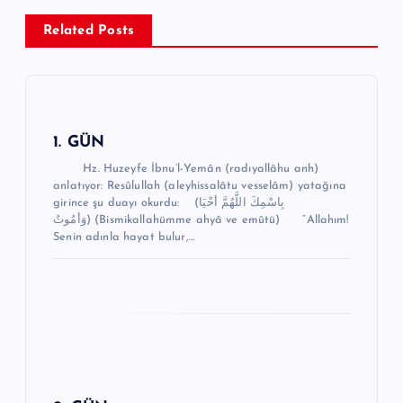
g
Related Posts
e
z
i
n
1. GÜN
m
Hz. Huzeyfe İbnu’l-Yemân (radıyallâhu anh)
anlatıyor: Resûlullah (aleyhissalâtu vesselâm) yatağına
e
girince şu duayı okurdu: (بِاسْمِكَ اللَّهُمَّ أحْيَا
وَأمُوتُ) (Bismikallahümme ahyâ ve emûtü) “Allahım!
s
Senin adınla hayat bulur,…
i