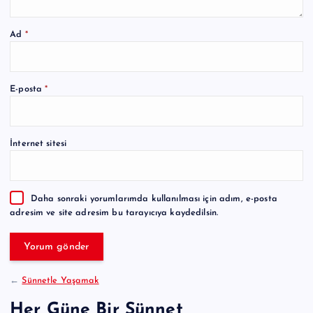
Ad
*
A
E-posta
*
l
t
e
İnternet sitesi
r
n
a
Daha sonraki yorumlarımda kullanılması için adım, e-posta
t
adresim ve site adresim bu tarayıcıya kaydedilsin.
i
v
e
:
←
Sünnetle Yaşamak
Her Güne Bir Sünnet