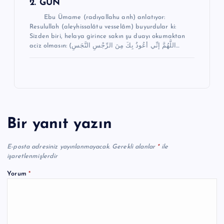
2. GÜN
Ebu Ümame (radıyallahu anh) anlatıyor:
Resulullah (aleyhissalâtu vesselâm) buyurdular ki:
Sizden biri, helaya girince sakın şu duayı okumaktan
aciz olmasın: (اللَّهُمَّ إنِّي أعُوذُ بِكَ مِنَ الرِّجْسِ النَّجَسِ…
Bir yanıt yazın
E-posta adresiniz yayınlanmayacak.
Gerekli alanlar
*
ile
işaretlenmişlerdir
Yorum
*