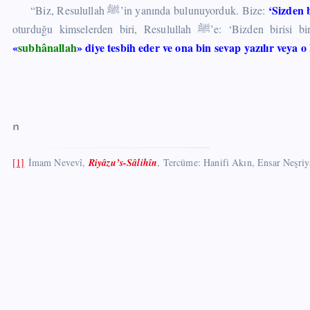
‘Sizden 
“Biz, Resulullah ﷺ’in yanında bulunuyorduk. Bize:
«
subhânallah
» diye tesbih eder ve ona bin sevap yazılır veya o
n
[1]
İmam Nevevî,
Riyâzu’s-Sâlihîn
, Tercüme: Hanifi Akın, Ensar Neşriyat