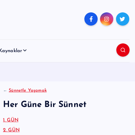
Kaynaklar
←
Sünnetle Yaşamak
Her Güne Bir Sünnet
1. GÜN
2. GÜN