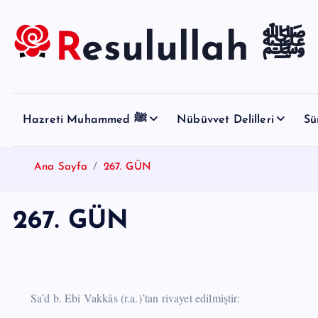
S
k
Resulullah ﷺ
i
p
t
o
Hazreti Muhammed ﷺ
Nübüvvet Delilleri
Sü
c
o
n
Ana Sayfa
267. GÜN
t
e
267. GÜN
n
t
Sa’d b. Ebi Vakkâs (r.a.)’tan rivayet edilmiştir: