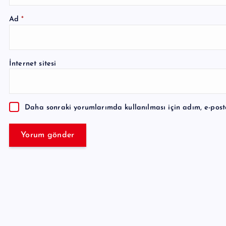
Ad
*
A
l
İnternet sitesi
t
e
r
Daha sonraki yorumlarımda kullanılması için adım, e-post
n
a
t
i
v
e
: