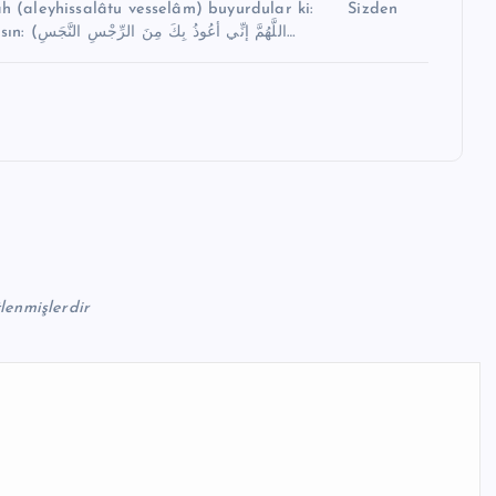
 (aleyhissalâtu vesselâm) buyurdular ki: Sizden
biri, helaya girince sakın şu duayı okumaktan aciz olmasın: (اللَّهُمَّ إنِّي أعُوذُ بِكَ مِنَ الرِّجْسِ النَّجَسِ…
tlenmişlerdir