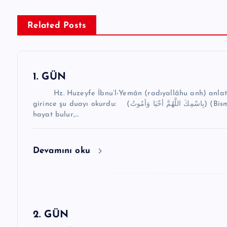
ı
g
Related Posts
e
z
1. GÜN
i
Hz. Huzeyfe İbnu’l-Yemân (radıyallâhu anh) anlatıyo
n
girince şu duayı okurdu: (بِاسْمِكَ اللَّهُمَّ أحْيَا وَأمُوتُ) (Bismikallahümme ahyâ ve emûtü) “Allahım! Senin adınla
hayat bulur,…
m
e
Devamını oku
s
i
2. GÜN