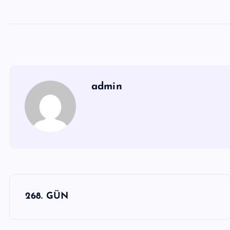
admin
Y
268. GÜN
a
z