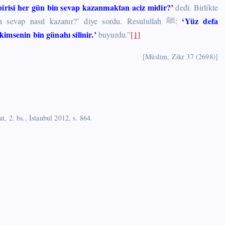
birisi her gün bin sevap kazanmaktan aciz midir?’
dedi. Birlikte
‘Yüz defa
oturduğu kimselerden biri, Resulullah ﷺ’e: ‘Bizden birisi bin sevap nasıl kazanır?’ diye sordu. Resulullah ﷺ:
 kimsenin bin günahı silinir.’
buyurdu.”
[1]
[Müslim, Zikr 37 (2698)]
, 2. bs., İstanbul 2012, s. 864.