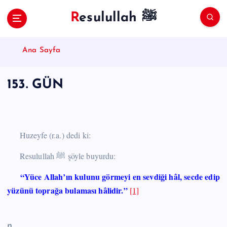
S
Resulullah ﷺ
k
i
p
Ana Sayfa
t
o
c
153. GÜN
o
n
t
e
n
Huzeyfe (r.a.) dedi ki:
t
Resulullah ﷺ şöyle buyurdu:
“Yüce Allah’ın kulunu görmeyi en sevdiği hâl, secde edip
yüzünü toprağa bulaması hâlidir.”
[1]
n