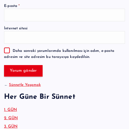
A
E-posta
*
l
t
e
İnternet sitesi
r
n
a
Daha sonraki yorumlarımda kullanılması için adım, e-posta
t
adresim ve site adresim bu tarayıcıya kaydedilsin.
i
v
e
:
←
Sünnetle Yaşamak
Her Güne Bir Sünnet
1. GÜN
2. GÜN
3. GÜN