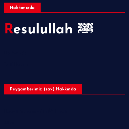
Hakkımızda
Resulullah ﷺ
Hakkımızda
Telif Hakları
Peygamberimiz (sav) Hakkında
Hazreti Muhammed’in ﷺ Hayatı
Ailesi