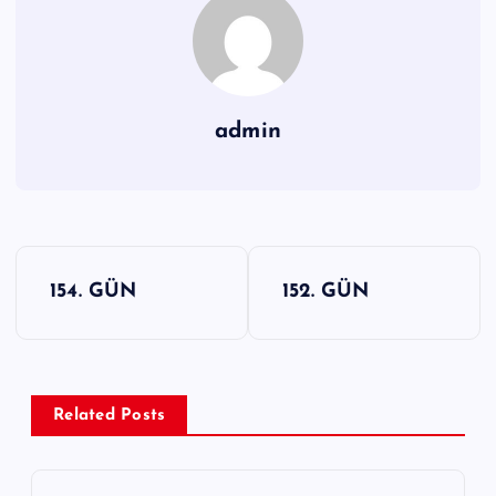
admin
Y
154. GÜN
152. GÜN
a
z
ı
g
Related Posts
e
z