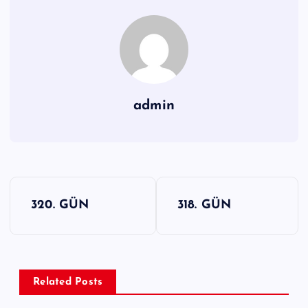
admin
Y
320. GÜN
318. GÜN
a
z
ı
g
Related Posts
e