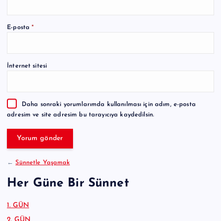
A
E-posta
*
l
t
e
İnternet sitesi
r
n
a
Daha sonraki yorumlarımda kullanılması için adım, e-posta
t
adresim ve site adresim bu tarayıcıya kaydedilsin.
i
v
e
:
←
Sünnetle Yaşamak
Her Güne Bir Sünnet
1. GÜN
2. GÜN