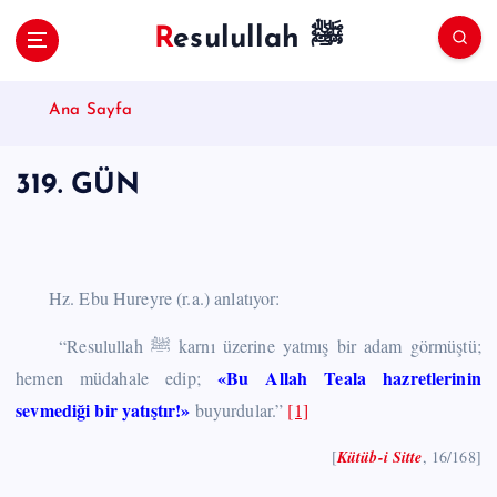
S
Resulullah ﷺ
k
i
p
Ana Sayfa
t
o
c
319. GÜN
o
n
t
e
n
Hz. Ebu Hureyre (r.a.) anlatıyor:
t
“Resulullah ﷺ karnı üzerine yatmış bir adam görmüştü;
«Bu Allah Teala hazretlerinin
hemen müdahale edip;
sevmediği bir yatıştır!»
buyurdular.”
[1]
[
Kütüb-i Sitte
, 16/168]