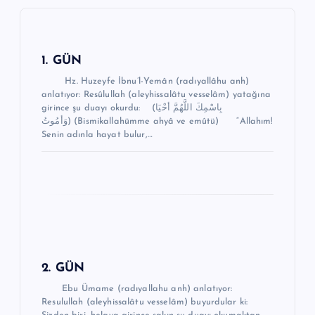
z
i
n
1. GÜN
m
Hz. Huzeyfe İbnu’l-Yemân (radıyallâhu anh)
anlatıyor: Resûlullah (aleyhissalâtu vesselâm) yatağına
e
girince şu duayı okurdu: (بِاسْمِكَ اللَّهُمَّ أحْيَا
وَأمُوتُ) (Bismikallahümme ahyâ ve emûtü) “Allahım!
s
Senin adınla hayat bulur,…
i
2. GÜN
Ebu Ümame (radıyallahu anh) anlatıyor:
Resulullah (aleyhissalâtu vesselâm) buyurdular ki: