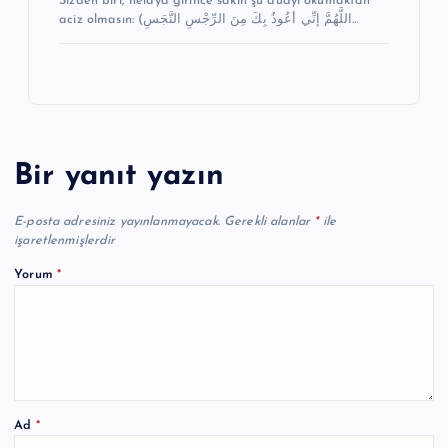
Sizden biri, helaya girince sakın şu duayı okumaktan
aciz olmasın: (اللَّهُمَّ إنِّي أعُوذُ بِكَ مِنَ الرِّجْسِ النَّجَسِ…
Bir yanıt yazın
E-posta adresiniz yayınlanmayacak.
Gerekli alanlar
*
ile
işaretlenmişlerdir
Yorum
*
Ad
*