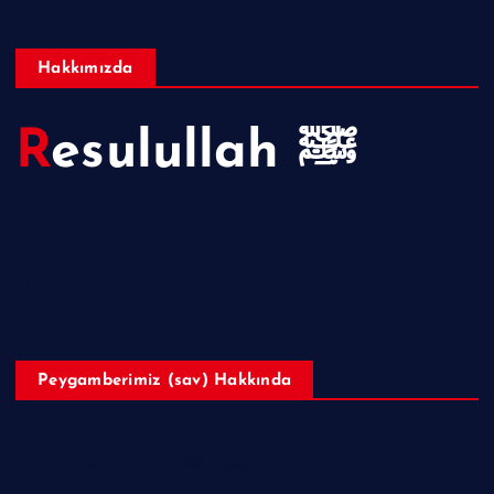
Hakkımızda
Resulullah ﷺ
Hakkımızda
Telif Hakları
Peygamberimiz (sav) Hakkında
Hazreti Muhammed’in ﷺ Hayatı