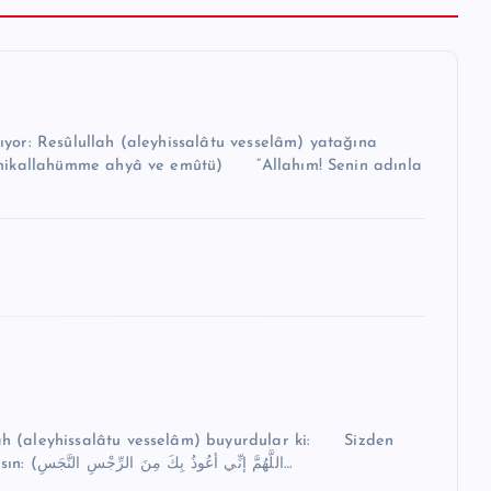
r: Resûlullah (aleyhissalâtu vesselâm) yatağına
 (aleyhissalâtu vesselâm) buyurdular ki: Sizden
biri, helaya girince sakın şu duayı okumaktan aciz olmasın: (اللَّهُمَّ إنِّي أعُوذُ بِكَ مِنَ الرِّجْسِ النَّجَسِ…