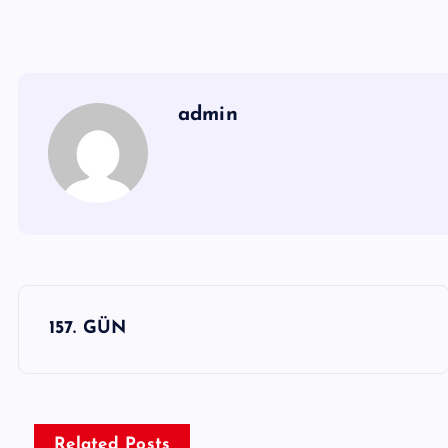
admin
Y
157. GÜN
a
z
ı
Related Posts