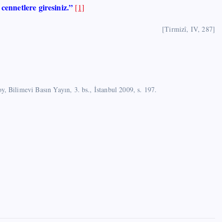
cennetlere giresiniz.”
[1]
[Tirmizî, IV, 287]
oy, Bilimevi Basın Yayın, 3. bs., İstanbul 2009, s. 197.