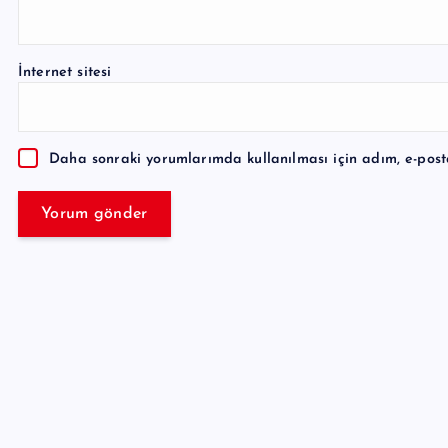
A
l
İnternet sitesi
t
e
r
Daha sonraki yorumlarımda kullanılması için adım, e-post
n
a
t
i
v
e
: