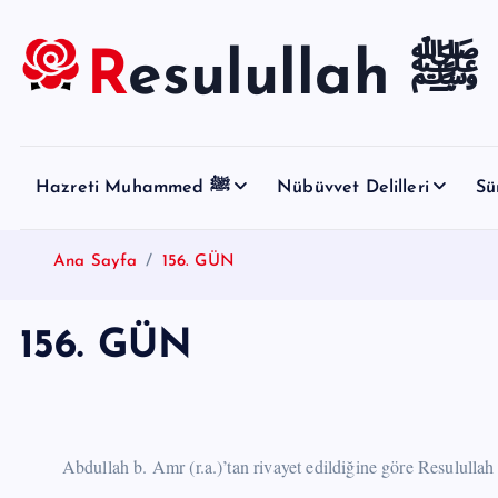
S
k
Resulullah ﷺ
i
p
t
o
Hazreti Muhammed ﷺ
Nübüvvet Delilleri
Sü
c
o
n
Ana Sayfa
156. GÜN
t
e
156. GÜN
n
t