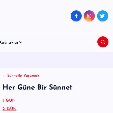
Kaynaklar
←
Sünnetle Yaşamak
Her Güne Bir Sünnet
1. GÜN
2. GÜN