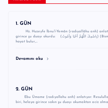
g
e
z
1. GÜN
i
Hz. Huzeyfe İbnu’l-Yemân (radıyallâhu anh) anlatıyo
n
girince şu duayı okurdu: (بِاسْمِكَ اللَّهُمَّ أحْيَا وَأمُوتُ) (Bismikallahümme ahyâ ve emûtü) “Allahım! Senin adınla
hayat bulur,…
m
e
Devamını oku
s
i
2. GÜN
Ebu Ümame (radıyallahu anh) anlatıyor: Resulullah