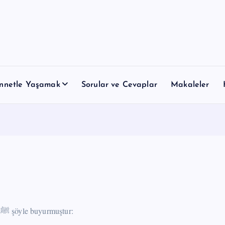
nnetle Yaşamak
Sorular ve Cevaplar
Makaleler
Abdullah b. Amr (r.a.)’tan rivayet edildiğine göre Resulullah ﷺ şöyle buyurmuştur: