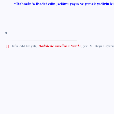
“Rahmân’a ibadet edin, selâmı yayın ve yemek yedirin ki 
n
[1]
Hafız ed-Dimyati,
Hadislerle Amellerin Sevabı
, çev. M. Beşir Eryars