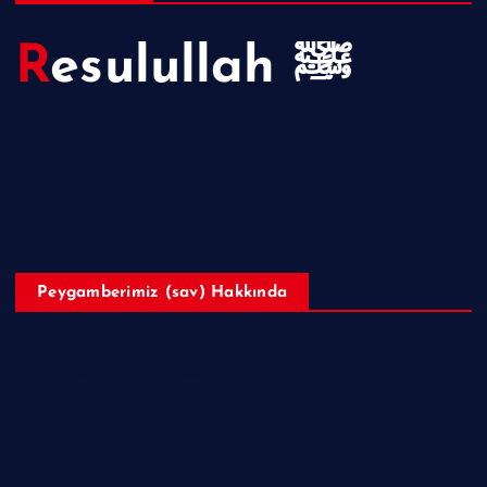
Resulullah ﷺ
Hakkımızda
Telif Hakları
Peygamberimiz (sav) Hakkında
Hazreti Muhammed’in ﷺ Hayatı
Ailesi
Sahabeler