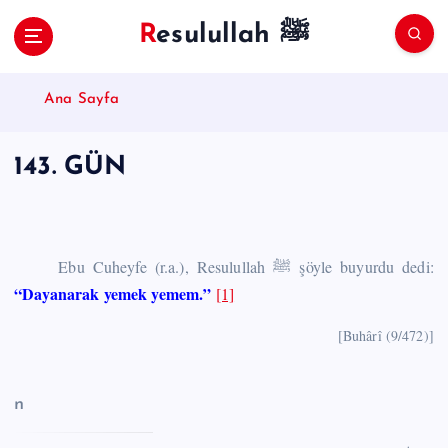
S
Resulullah ﷺ
k
i
p
Ana Sayfa
t
o
c
143. GÜN
o
n
t
e
n
Ebu Cuheyfe (r.a.), Resulullah ﷺ şöyle buyurdu dedi:
t
“Dayanarak yemek yemem.”
[1]
[Buhârî (9/472)]
n