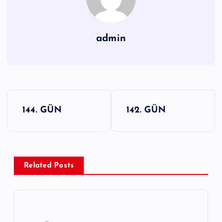
admin
Y
144. GÜN
142. GÜN
a
z
ı
g
Related Posts
e
z
i