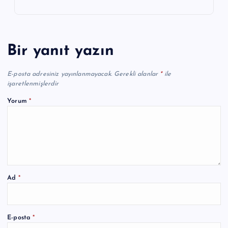
Bir yanıt yazın
E-posta adresiniz yayınlanmayacak.
Gerekli alanlar
*
ile
işaretlenmişlerdir
Yorum
*
Ad
*
A
E-posta
*