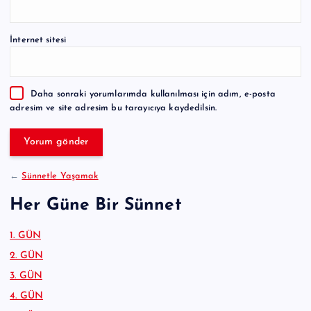
l
t
e
İnternet sitesi
r
n
a
Daha sonraki yorumlarımda kullanılması için adım, e-posta
t
adresim ve site adresim bu tarayıcıya kaydedilsin.
i
v
e
:
←
Sünnetle Yaşamak
Her Güne Bir Sünnet
1. GÜN
2. GÜN
3. GÜN
4. GÜN