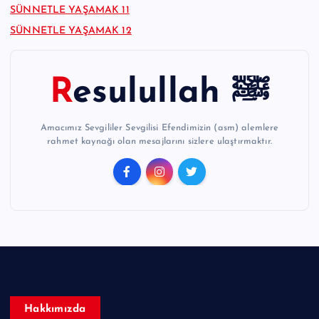
SÜNNETLE YAŞAMAK 11
SÜNNETLE YAŞAMAK 12
Resulullah ﷺ
Amacımız Sevgililer Sevgilisi Efendimizin (asm) alemlere
rahmet kaynağı olan mesajlarını sizlere ulaştırmaktır.
Hakkımızda