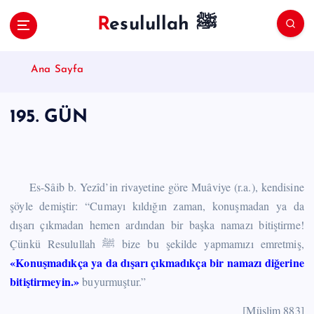
S
Resulullah ﷺ
k
i
p
Ana Sayfa
t
o
c
195. GÜN
o
n
t
e
n
Es-Sâib b. Yezîd’in rivayetine göre Muâviye (r.a.), kendisine
t
şöyle demiştir: “Cumayı kıldığın zaman, konuşmadan ya da
dışarı çıkmadan hemen ardından bir başka namazı bitiştirme!
Çünkü Resulullah ﷺ bize bu şekilde yapmamızı emretmiş,
«Konuşmadıkça ya da dışarı çıkmadıkça bir namazı diğerine
bitiştirmeyin.»
buyurmuştur.”
[Müslim 883]