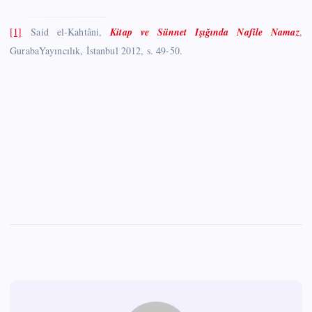
[1]
Said el-Kahtâni,
Kitap ve Sünnet Işığında Nafile Namaz
,
GurabaYayıncılık, İstanbul 2012, s. 49-50.