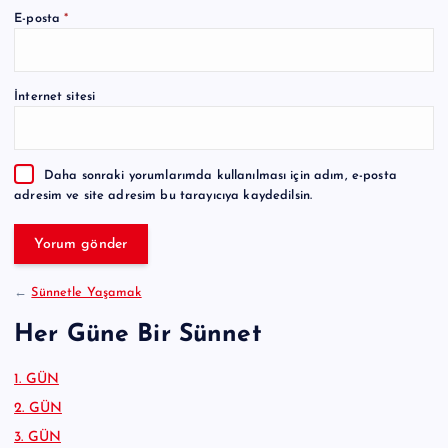
A
E-posta
*
l
t
e
İnternet sitesi
r
n
a
Daha sonraki yorumlarımda kullanılması için adım, e-posta
t
adresim ve site adresim bu tarayıcıya kaydedilsin.
i
v
e
:
←
Sünnetle Yaşamak
Her Güne Bir Sünnet
1. GÜN
2. GÜN
3. GÜN