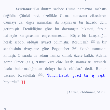
Açıklama:
“Bu durum sadece Cuma namazına mahsus
değildir. Çünkü ravi, özellikle Cuma namazını zikrederek
Cumayı da, diğer namazları da kapsayan bir hadisle delil
getirmiştir. Denildiğine göre bu davranışın hikmeti, farzın
nafileyle karışmasının engellenmesidir. Böyle bir karışıklığın
helak sebebi olduğu rivayet edilmiştir. Resulullah ﷺ’in bir
sahabisinin rivayetine göre Peygamber ﷺ, ikindi namazını
kılmıştı. O sırada bir adam namaz kılmak üzere kalktı. Adamı
gören Ömer (r.a.), ‘Otur! Zira ehl-i kitab, namazları arasında
fasıla bulunmadığından dolayı helak oldular.’ dedi. Bunun
üzerine Resulullah ﷺ,
‘İbnu’l-Hattâb güzel bir iş yaptı’
buyurdu.”
[1]
[Ahmed, el-Müsned, 5/368]
n