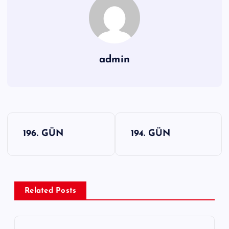
admin
Y
196. GÜN
194. GÜN
a
z
ı
g
Related Posts
e
z