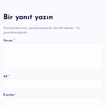
Bir yanıt yazın
E-posta adresiniz yayınlanmayacak.
Gerekli alanlar
*
ile
işaretlenmişlerdir
Yorum
*
Ad
*
A
E-posta
*
l
t