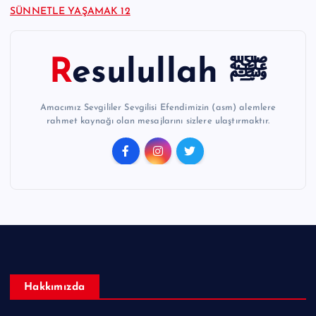
SÜNNETLE YAŞAMAK 12
Resulullah ﷺ
Amacımız Sevgililer Sevgilisi Efendimizin (asm) alemlere
rahmet kaynağı olan mesajlarını sizlere ulaştırmaktır.
Hakkımızda