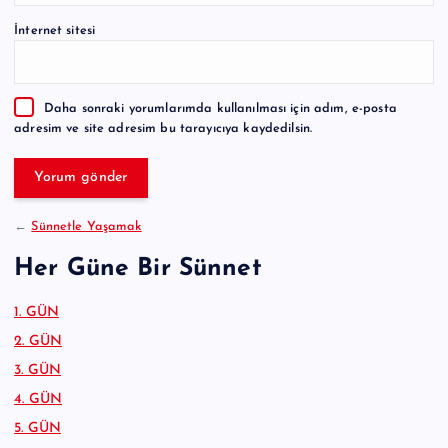
e
İnternet sitesi
r
n
a
Daha sonraki yorumlarımda kullanılması için adım, e-posta
t
adresim ve site adresim bu tarayıcıya kaydedilsin.
i
v
e
:
←
Sünnetle Yaşamak
Her Güne Bir Sünnet
1. GÜN
2. GÜN
3. GÜN
4. GÜN
5. GÜN