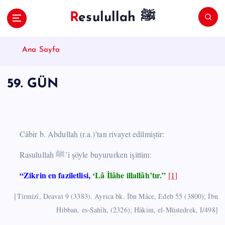
S
Resulullah ﷺ
k
i
p
Ana Sayfa
t
o
c
59. GÜN
o
n
t
e
n
Câbir b. Abdullah (r.a.)’tan rivayet edilmiştir:
t
Rasulullah ﷺ’i şöyle buyururken işittim:
“Zikrin en faziletlisi,
‘Lâ İlâhe illallâh’tır.”
[1]
[Tirmizî, Deavat 9 (3383). Ayrıca bk. İbn Mâce, Edeb 55 (3800); İbn
Hibban, es-Sahîh, (2326); Hâkim, el-Müstedrek, I/498]