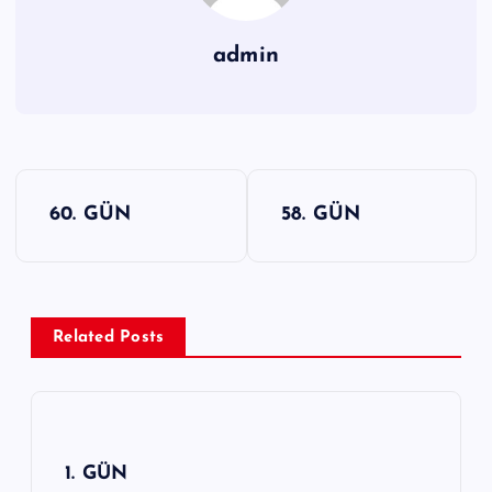
admin
Y
60. GÜN
58. GÜN
a
z
ı
g
Related Posts
e
z
i
n
1. GÜN