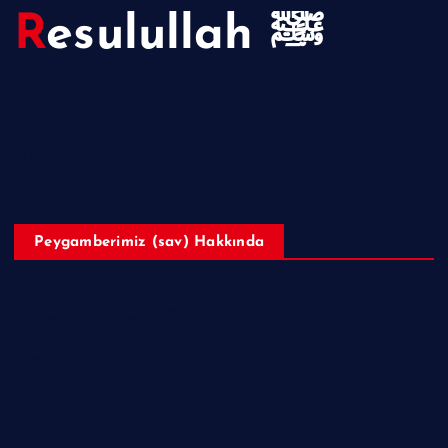
Resulullah ﷺ
Hakkımızda
Telif Hakları
Peygamberimiz (sav) Hakkında
Hazreti Muhammed’in ﷺ Hayatı
Ailesi
Sahabeler
Hakkında Ne Dediler?