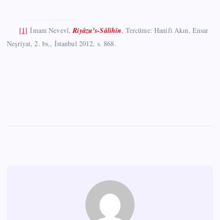
[1]
İmam Nevevî,
Riyâzu’s-Sâlihîn
, Tercüme: Hanifi Akın, Ensar
Neşriyat, 2. bs., İstanbul 2012, s. 868.