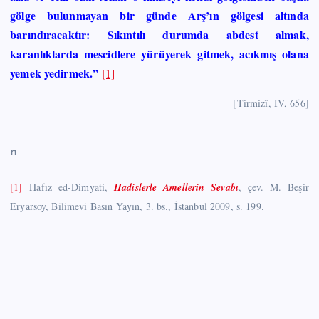
gölge bulunmayan bir günde Arş’ın gölgesi altında
barındıracaktır: Sıkıntılı durumda abdest almak,
karanlıklarda mescidlere yürüyerek gitmek, acıkmış olana
yemek yedirmek.”
[1]
[Tirmizî, IV, 656]
n
[1]
Hafız ed-Dimyati,
Hadislerle Amellerin Sevabı
, çev. M. Beşir
Eryarsoy, Bilimevi Basın Yayın, 3. bs., İstanbul 2009, s. 199.