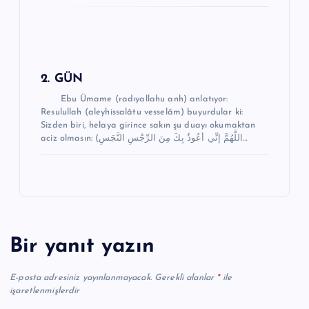
2. GÜN
Ebu Ümame (radıyallahu anh) anlatıyor:
Resulullah (aleyhissalâtu vesselâm) buyurdular ki:
Sizden biri, helaya girince sakın şu duayı okumaktan
aciz olmasın: (اللَّهُمَّ إنِّي أعُوذُ بِكَ مِنَ الرِّجْسِ النَّجَسِ…
Bir yanıt yazın
E-posta adresiniz yayınlanmayacak.
Gerekli alanlar
*
ile
işaretlenmişlerdir