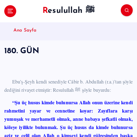
S
Resulullah ﷺ
k
i
p
Ana Sayfa
t
o
c
180. GÜN
o
n
t
e
n
Ebu’ş-Şeyh kendi senediyle Câbir b. Abdullah (r.a.)’tan şöyle
t
dediğini rivayet etmiştir: Resulullah ﷺ şöyle buyurdu:
“Şu üç husus kimde bulunursa Allah onun üzerine kendi
rahmetini yayar ve cennetine koyar: Zayıflara karşı
yumuşak ve merhametli olmak, anne babaya şefkatli olmak,
köleye iyilikte bulunmak. Şu üç husus da kimde bulunursa
aziz ve celil olan Allah o kimseyi kendi gölgesinden başka