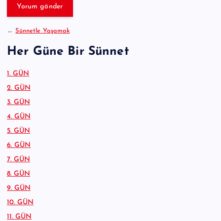
v
e
:
←
Sünnetle Yaşamak
Her Güne Bir Sünnet
1. GÜN
2. GÜN
3. GÜN
4. GÜN
5. GÜN
6. GÜN
7. GÜN
8. GÜN
9. GÜN
10. GÜN
11. GÜN