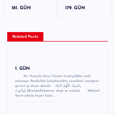
Y
181. GÜN
179. GÜN
a
z
ı
g
Related Posts
e
z
i
n
1. GÜN
m
Hz. Huzeyfe İbnu’l-Yemân (radıyallâhu anh)
anlatıyor: Resûlullah (aleyhissalâtu vesselâm) yatağına
e
girince şu duayı okurdu: (بِاسْمِكَ اللَّهُمَّ أحْيَا
وَأمُوتُ) (Bismikallahümme ahyâ ve emûtü) “Allahım!
s
Senin adınla hayat bulur,…
i