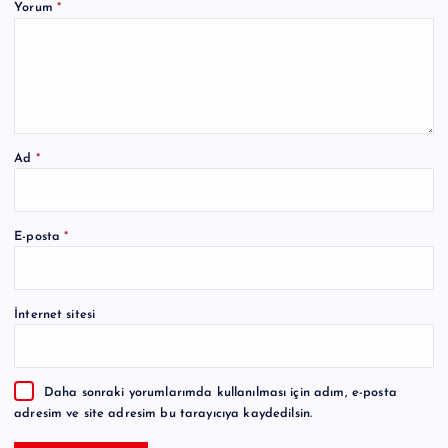
Yorum
*
Ad
*
A
E-posta
*
l
t
e
İnternet sitesi
r
n
a
Daha sonraki yorumlarımda kullanılması için adım, e-posta
t
adresim ve site adresim bu tarayıcıya kaydedilsin.
i