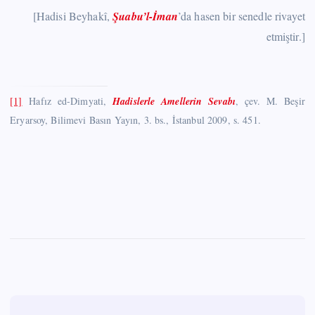
[Hadisi Beyhakî,
Şuabu’l-İman
’da hasen bir senedle rivayet
etmiştir.]
[1]
Hafız ed-Dimyati,
Hadislerle Amellerin Sevabı
, çev. M. Beşir
Eryarsoy, Bilimevi Basın Yayın, 3. bs., İstanbul 2009, s. 451.