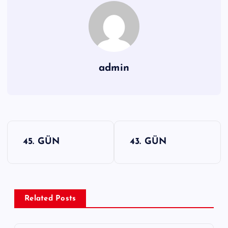
admin
Y
45. GÜN
43. GÜN
a
z
ı
g
Related Posts
e