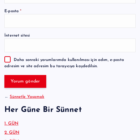
A
E-posta
*
l
t
e
İnternet sitesi
r
n
a
Daha sonraki yorumlarımda kullanılması için adım, e-posta
t
adresim ve site adresim bu tarayıcıya kaydedilsin.
i
v
e
:
←
Sünnetle Yaşamak
Her Güne Bir Sünnet
1. GÜN
2. GÜN