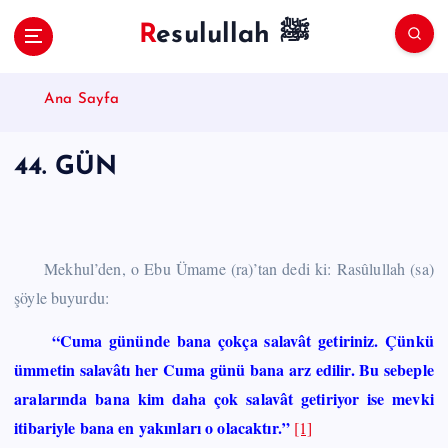
S
Resulullah ﷺ
k
i
p
Ana Sayfa
t
o
c
44. GÜN
o
n
t
e
n
Mekhul’den, o Ebu Ümame (ra)’tan dedi ki: Rasûlullah (sa)
t
şöyle buyurdu:
“Cuma gününde bana çokça salavât getiriniz. Çünkü
ümmetin salavâtı her Cuma günü bana arz edilir. Bu sebeple
aralarında bana kim daha çok salavât getiriyor ise mevki
itibariyle bana en yakınları o olacaktır.”
[1]