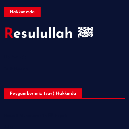
Hakkımızda
Resulullah ﷺ
Hakkımızda
Telif Hakları
Peygamberimiz (sav) Hakkında
Hazreti Muhammed’in ﷺ Hayatı
Ailesi